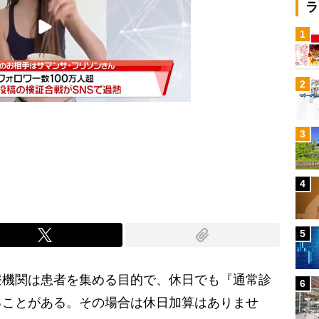
ラ
1
2
3
Mute
4
5
療機関は患者を集める目的で、休日でも『通常診
6
ることがある。その場合は休日加算はありませ