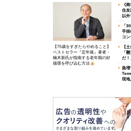
《商
住友
以外
「3
手掛
コン
【75歳をすぎたらやめること】
【土
ベストセラー『定年後』著者・
「懸
楠木新氏が指南する老年期の好
だ！
循環を呼び込む方法
急増
Te
現地