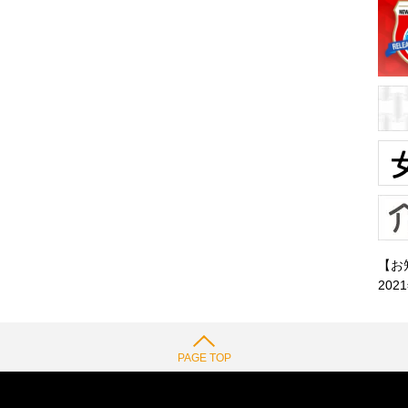
【お
202
PAGE TOP