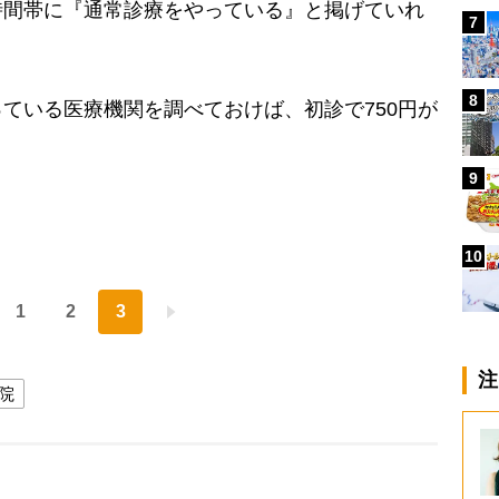
時間帯に『通常診療をやっている』と掲げていれ
7
8
ている医療機関を調べておけば、初診で750円が
9
10
1
2
3
注
院