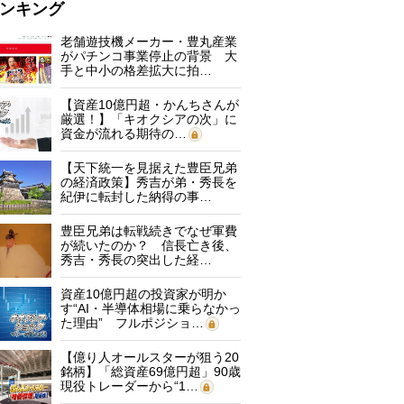
ンキング
老舗遊技機メーカー・豊丸産業
がパチンコ事業停止の背景 大
手と中小の格差拡大に拍…
【資産10億円超・かんちさんが
厳選！】「キオクシアの次」に
資金が流れる期待の…
【天下統一を見据えた豊臣兄弟
の経済政策】秀吉が弟・秀長を
紀伊に転封した納得の事…
豊臣兄弟は転戦続きでなぜ軍費
が続いたのか？ 信長亡き後、
秀吉・秀長の突出した経…
資産10億円超の投資家が明か
す“AI・半導体相場に乗らなかっ
た理由” フルポジショ…
【億り人オールスターが狙う20
銘柄】「総資産69億円超」90歳
現役トレーダーから“1…