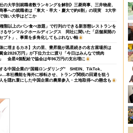
社の大学別就職者数ランキングを解剖》三菱商事、三井物産、
商事への就職者は「東大・早大・慶大で約6割」の現実 3大学
で強い大学はどこか
0種類以上のパン食べ放題」で行列のできる新形態レストランを
けるサンマルクホールディングス 同社に聞いた「店舗展開の
セプト」、事業を多角化してもぶれない軸
俵に埋まるカネ】大の里、豊昇龍が黒星続きの名古屋場所は
賞金2826万円」が下位力士に渡り「今日はみんなで焼肉
」 金星4個配給で協会は年96万円の支出増に
する中国企業の“国籍ロンダリング” SHEIN、TikTok、
mu…本社機能を海外に移転させ、トランプ関税の回避を狙う
人を隠れ蓑にした中国企業の農業参入・土地取得への懸念も