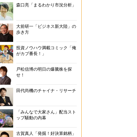
森口亮「まるわかり市況分析」
大前研一「ビジネス新大陸」の
歩き方
投資ノウハウ満載コミック「俺
がカブ番長！」
戸松信博の明日の爆騰株を探
せ！
田代尚機のチャイナ・リサーチ
「みんなで大家さん」配当スト
ップ騒動の内幕
古賀真人「発掘！好決算銘柄」