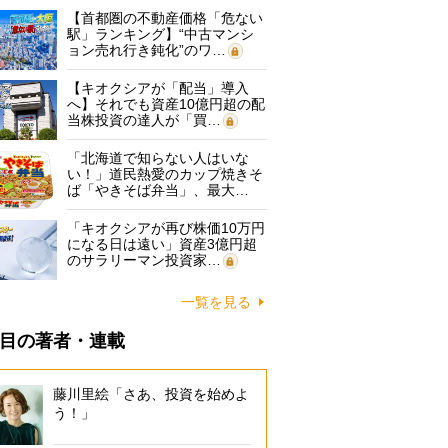
【首都圏の不動産価格「危ない
駅」ランキング】“中古マンシ
ョン売れ行き鈍化”のワ…
【キオクシアが「配当」導入
へ】それでも資産10億円超の配
当株投資の達人が「買…
「北海道で知らない人はいな
い！」道民熱愛のカップ焼きそ
ば「やきそば弁当」、最大…
「キオクシアが再び株価10万円
になる日は遠い」資産3億円超
のサラリーマン投資家…
一覧を見る
目の著者・連載
藤川里絵「さあ、投資を始めよ
う！」