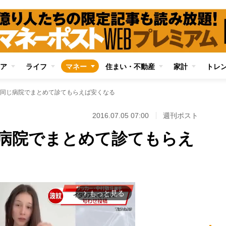
ア
ライフ
マネー
住まい・不動産
家計
トレ
同じ病院でまとめて診てもらえば安くなる
2016.07.05 07:00
週刊ポスト
病院でまとめて診てもらえ
もっと見る
arrow_forward_ios