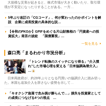
大規模な災害が起きると、株式市場が大きく動いたり、取引環
境が不安定になったりすることがある。一方…
5年ぶり改訂の「CGコード」、何が変わったのかポイントを解
説 企業に成長投資の具体的な説…
【令和のPKOか】GPIFをめぐる片山財務相の「円資産への投
資拡大」発言の波紋 「国債重視」…
一覧を見る
森口亮「まるわかり市況分析」
「トレンド転換のスイッチになり得る」“介入慣
れ”した市場心理を変える「日米協調為替介入」
…
日米両政府が、約28年ぶりとなる円買いの協調介入に踏み切っ
た。米国も追加介入を辞さない姿勢を示して…
「キオクシア急落で含み損が膨らんで…」損失を投資家として
の成長につなげる4つの視点 …