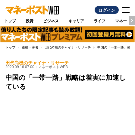
ログイン
トップ
投資
ビジネス
キャリア
ライフ
マネー
トップ
連載・著者
田代尚機のチャイナ・リサーチ
中国の「一帯一路」戦略
田代尚機のチャイナ・リサーチ
2020.09.16 07:00
マネーポストWEB
中国の「一帯一路」戦略は着実に加速し
ている
Loaded
:
88.23%
/
Unmute