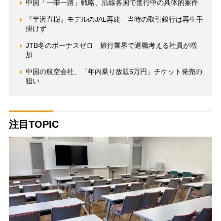
中国「一帯一路」戦略、沿線各国で進行中の具体的案件
『半沢直樹』モデルのJAL再建 当時の取引銀行は再生手
掛けず
JTB冬のボーナスゼロ 旅行業界で退職考える社員が増
加
中国の航空会社、「年内乗り放題5万円」チケット発売の
狙い
注目TOPIC