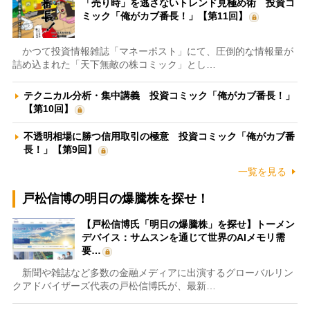
「売り時」を逃さないトレンド見極め術 投資コ
ミック「俺がカブ番長！」【第11回】
かつて投資情報雑誌「マネーポスト」にて、圧倒的な情報量が
詰め込まれた「天下無敵の株コミック」とし…
テクニカル分析・集中講義 投資コミック「俺がカブ番長！」
【第10回】
不透明相場に勝つ信用取引の極意 投資コミック「俺がカブ番
長！」【第9回】
一覧を見る
戸松信博の明日の爆騰株を探せ！
【戸松信博氏「明日の爆騰株」を探せ】トーメン
デバイス：サムスンを通じて世界のAIメモリ需
要…
新聞や雑誌など多数の金融メディアに出演するグローバルリン
クアドバイザーズ代表の戸松信博氏が、最新…