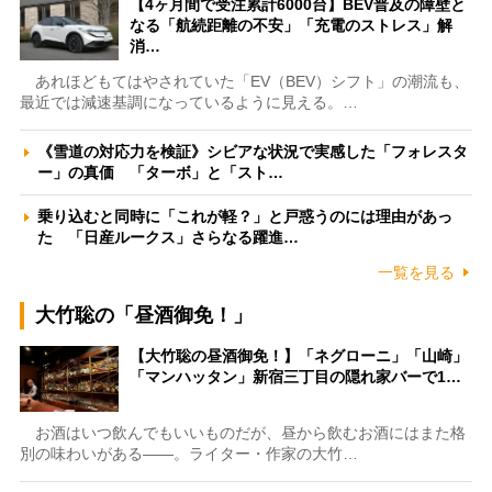
【4ヶ月間で受注累計6000台】BEV普及の障壁と
なる「航続距離の不安」「充電のストレス」解
消…
あれほどもてはやされていた「EV（BEV）シフト」の潮流も、
最近では減速基調になっているように見える。…
《雪道の対応力を検証》シビアな状況で実感した「フォレスタ
ー」の真価 「ターボ」と「スト…
乗り込むと同時に「これが軽？」と戸惑うのには理由があっ
た 「日産ルークス」さらなる躍進…
一覧を見る
大竹聡の「昼酒御免！」
【大竹聡の昼酒御免！】「ネグローニ」「山崎」
「マンハッタン」新宿三丁目の隠れ家バーで1…
お酒はいつ飲んでもいいものだが、昼から飲むお酒にはまた格
別の味わいがある――。ライター・作家の大竹…