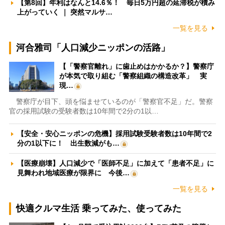
【第8回】年利はなんと14.6％！ 毎日5万円超の延滞税が積み
上がっていく ｜ 突然マルサ…
一覧を見る
河合雅司「人口減少ニッポンの活路」
【「警察官離れ」に歯止めはかかるか？】警察庁
が本気で取り組む「警察組織の構造改革」 実
現…
警察庁が目下、頭を悩ませているのが「警察官不足」だ。警察
官の採用試験の受験者数は10年間で2分の1以…
【安全・安心ニッポンの危機】採用試験受験者数は10年間で2
分の1以下に！ 出生数減がも…
【医療崩壊】人口減少で「医師不足」に加えて「患者不足」に
見舞われ地域医療が限界に 今後…
一覧を見る
快適クルマ生活 乗ってみた、使ってみた