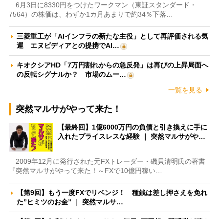
6月3日に8330円をつけたワークマン（東証スタンダード・
7564）の株価は、わずか1カ月あまりで約34％下落…
三菱重工が「AIインフラの新たな主役」として再評価される気
運 エヌビディアとの提携でAI…
キオクシアHD「7万円割れからの急反発」は再びの上昇局面へ
の反転シグナルか？ 市場のムー…
一覧を見る
突然マルサがやって来た！
【最終回】1億6000万円の負債と引き換えに手に
入れたプライスレスな経験 ｜ 突然マルサがや…
2009年12月に発行された元FXトレーダー・磯貝清明氏の著書
『突然マルサがやって来た！～FXで10億円稼い…
【第9回】もう一度FXでリベンジ！ 種銭は差し押さえを免れ
た”ヒミツのお金” ｜ 突然マルサ…