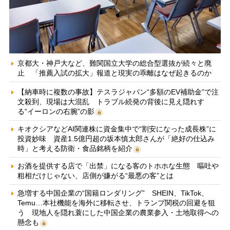
京都大・神戸大など、難関国立大学の総合型選抜が続々と廃
止 「推薦入試の拡大」報道と現実の乖離はなぜ起きるのか
【納車時に複数の事故】テスラジャパン“多額のEV補助金”で注
文殺到、現場は大混乱 トラブル続発の背後に見え隠れす
る“イーロンの右腕”の影
キオクシアなどAI関連株に資金集中で“割安になった成長株”に
投資妙味 資産1.5億円超の坂本慎太郎さんが「絶好の仕込み
時」と考える防衛・食品銘柄を紹介
お酒を提供する店で「出禁」になる客のトホホな生態 嘔吐や
粗相だけじゃない、店側が嫌がる“最悪の客”とは
急増する中国企業の“国籍ロンダリング” SHEIN、TikTok、
Temu…本社機能を海外に移転させ、トランプ関税の回避を狙
う 現地人を隠れ蓑にした中国企業の農業参入・土地取得への
懸念も