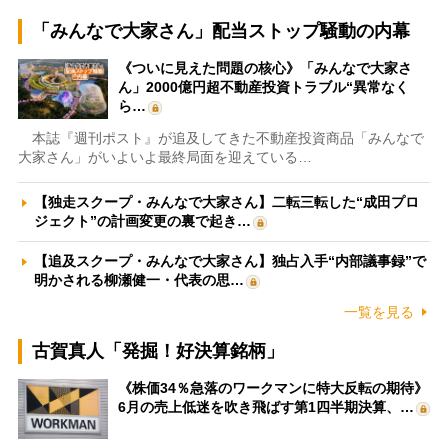
「みんなで大家さん」配当ストップ騒動の内幕
《ついに見えた問題の核心》「みんなで大家さ
ん」2000億円超不動産投資トラブル“異常なく
ら…
本誌『週刊ポスト』が追及してきた不動産投資商品「みんなで
大家さん」がいよいよ最終局面を迎えている…
【独走スクープ・みんなで大家さん】二転三転した“成田プロ
ジェクト”の計画変更の裏で起き…
【追及スクープ・みんなで大家さん】独占入手“内部議事録”で
明かされる柳瀬健一・代表の思…
一覧を見る
古賀真人「発掘！好決算銘柄」
《株価34％急落のワークマンに特大反転の期待》
6月の売上低迷を吹き飛ばす第1四半期決算、…