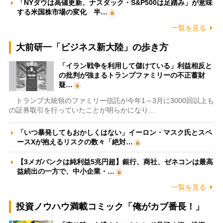
「NYダウは高値更新、ナスダック・S&P500は足踏み」が意味
する米国株市場の変化 半…
一覧を見る
大前研一「ビジネス新大陸」の歩き方
「イラン戦争を利用して儲けている」利益相反と
の批判が強まるトランプファミリーの不正蓄財
疑…
トランプ大統領のファミリー信託が今年1～3月に3000回以上も
の証券取引を行っていたことが明らかになり…
「いつ暴発してもおかしくはない」イーロン・マスク氏とスペ
ースXが抱えるリスクの数々「絶対…
【3メガバンクは純利益5兆円超】銀行、商社、ゼネコンは最高
益続出の一方で、中小企業・…
一覧を見る
投資ノウハウ満載コミック「俺がカブ番長！」