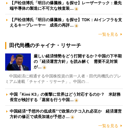
【戸松信博氏「明日の爆騰株」を探せ】レーザーテック：最先
端半導体の製造に不可欠な検査装…
【戸松信博氏「明日の爆騰株」を探せ】TDK：AIインフラを支
えるキープレーヤー 成長の再評…
一覧を見る
田代尚機のチャイナ・リサーチ
厳しい経済情勢をどう打開するか？中国の下半期
の「経済運営方針」を読み解く 需要不足対策
が…
中国経済に精通する中国株投資の第一人者・田代尚機氏のプレ
ミアム連載「チャイナ・リサーチ」。中国の…
中国「Kimi K3」の衝撃に世界はどう対応するのか？ 米財務
長官が検討する「蒸留を行う中国…
中国経済“予想外の低成長”で政策のテコ入れ必至か 経済運営
方針の修正で成長加速が予想さ…
一覧を見る