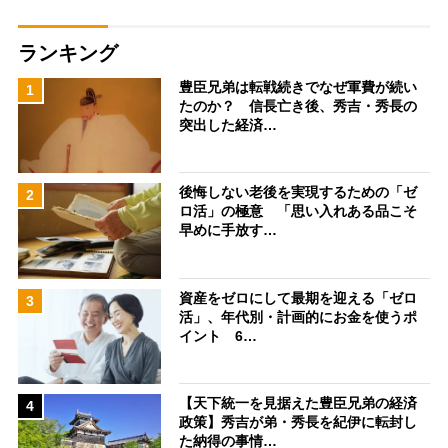
ランキング
豊臣兄弟は転戦続きでなぜ軍費が続い
1
たのか？ 信長亡き後、秀吉・秀長の
突出した経済…
後悔しない老後を実現するための「ゼ
2
ロ活」の極意 「思い入れある品こそ
早めに手放す…
資産をゼロにして最期を迎える「ゼロ
3
活」、年代別・計画的にお金を使うポ
イント 6…
【天下統一を見据えた豊臣兄弟の経済
4
政策】秀吉が弟・秀長を紀伊に転封し
た納得の事情…