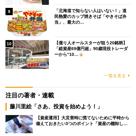
「北海道で知らない人はいない！」道
9
民熱愛のカップ焼きそば「やきそば弁
当」、最大の…
【億り人オールスターが狙う20銘柄】
10
「総資産69億円超」90歳現役トレーダ
ーから“10…
一覧を見る
注目の著者・連載
藤川里絵「さあ、投資を始めよう！」
【資産運用】大災害時に慌てないために平時から
備えておきたい3つのポイント「資産の棚卸し…