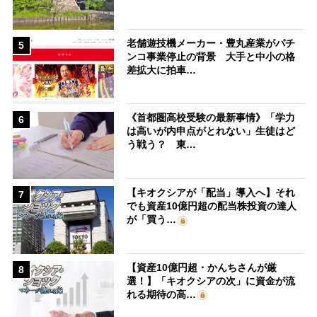
老舗遊技機メーカー・豊丸産業がパチ
5
ンコ事業停止の背景 大手と中小の格
差拡大に拍車…
《首都圏高校受験の最新事情》「学力
6
は高いが内申点がとれない」生徒はど
う戦う？ 東…
【キオクシアが「配当」導入へ】それ
7
でも資産10億円超の配当株投資の達人
が「買う…
【資産10億円超・かんちさんが厳
8
選！】「キオクシアの次」に資金が流
れる期待の高…