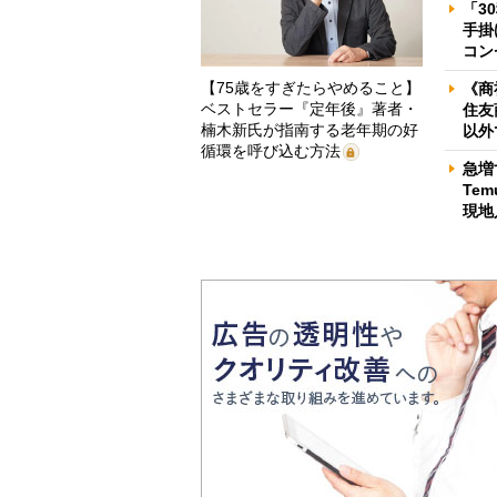
「3
手掛
コン
【75歳をすぎたらやめること】
《商
ベストセラー『定年後』著者・
住友
楠木新氏が指南する老年期の好
以外
循環を呼び込む方法
急増
Te
現地