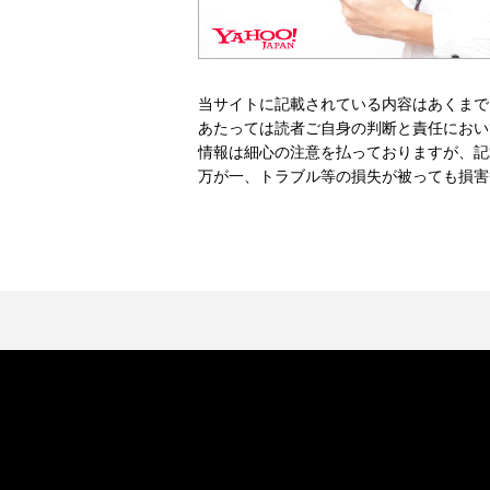
当サイトに記載されている内容はあくまで
あたっては読者ご自身の判断と責任におい
情報は細心の注意を払っておりますが、記
万が一、トラブル等の損失が被っても損害