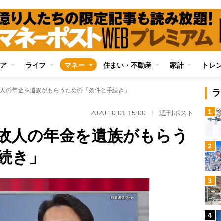
ア
ライフ
マネー
住まい・不動産
家計
トレ
人の年金を遺族がもらうための「条件と手続き」
ラ
1
2020.10.01 15:00
週刊ポスト
故人の年金を遺族がもらう
2
続き」
3
4