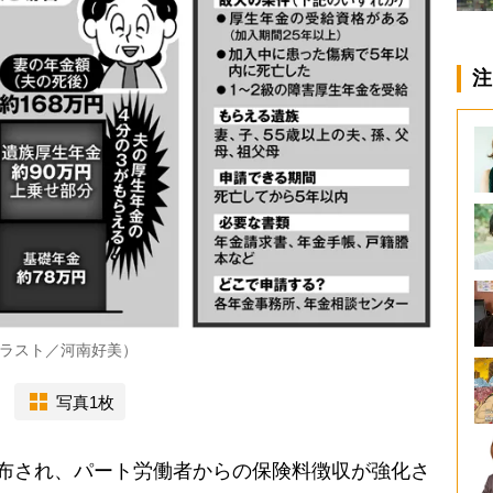
注
ラスト／河南好美）
写真1枚
布され、パート労働者からの保険料徴収が強化さ