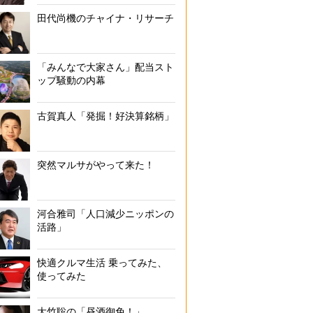
田代尚機のチャイナ・リサーチ
「みんなで大家さん」配当スト
ップ騒動の内幕
古賀真人「発掘！好決算銘柄」
突然マルサがやって来た！
河合雅司「人口減少ニッポンの
活路」
快適クルマ生活 乗ってみた、
使ってみた
大竹聡の「昼酒御免！」