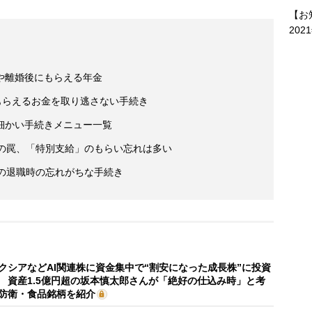
【お
202
や離婚後にもらえる年金
もらえるお金を取り逃さない手続き
細かい手続きメニュー一覧
みの罠、「特別支給」のもらい忘れは多い
夫の退職時の忘れがちな手続き
クシアなどAI関連株に資金集中で“割安になった成長株”に投資
 資産1.5億円超の坂本慎太郎さんが「絶好の仕込み時」と考
防衛・食品銘柄を紹介