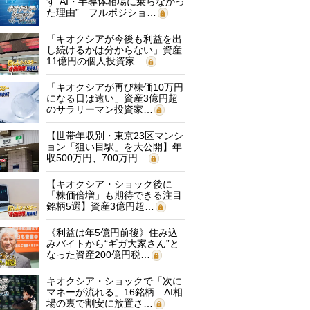
す“AI・半導体相場に乗らなかっ
た理由” フルポジショ…
「キオクシアが今後も利益を出
し続けるかは分からない」資産
11億円の個人投資家…
「キオクシアが再び株価10万円
になる日は遠い」資産3億円超
のサラリーマン投資家…
【世帯年収別・東京23区マンシ
ョン「狙い目駅」を大公開】年
収500万円、700万円…
【キオクシア・ショック後に
「株価倍増」も期待できる注目
銘柄5選】資産3億円超…
《利益は年5億円前後》住み込
みバイトから“ギガ大家さん”と
なった資産200億円税…
キオクシア・ショックで「次に
マネーが流れる」16銘柄 AI相
場の裏で割安に放置さ…