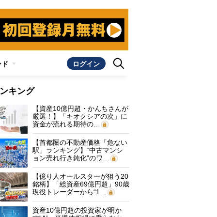
ンド
ログイン
ンキング
【資産10億円超・かんちさんが
厳選！】「キオクシアの次」に
資金が流れる期待の…
【首都圏の不動産価格「危ない
駅」ランキング】“中古マンシ
ョン売れ行き鈍化”のワ…
【億り人オールスターが狙う20
銘柄】「総資産69億円超」90歳
現役トレーダーから“1…
資産10億円超の投資家が明か