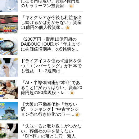
になる日は遠い」資産3億円超
のサラリーマン投資家…
「キオクシアが今後も利益を出
し続けるかは分からない」資産
11億円の個人投資家…
《200万円→資産10億円超の
DAIBOUCHOU氏が「年末まで
に株価倍増期待」の5銘柄を…
ドライアイスを使わず遺体を保
つ「エンバーミング」が日本で
も普及 1～2週間は…
「AI・半導体関連が“本命”であ
ることに変わりはない」資産20
億円超の90歳現役トレ…
【大阪の不動産価格「危ない
駅」ランキング】“中古マンシ
ョン売れ行き鈍化”のワー…
「失敗すると取り返しがつかな
い」葬儀社の手を借りない
「DIY葬」の落とし穴 素人