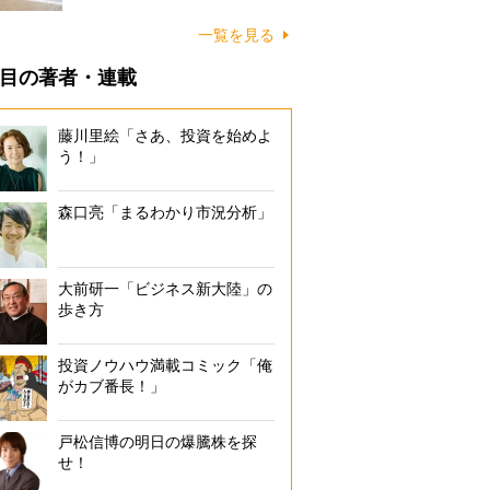
に…
一覧を見る
目の著者・連載
藤川里絵「さあ、投資を始めよ
う！」
森口亮「まるわかり市況分析」
大前研一「ビジネス新大陸」の
歩き方
投資ノウハウ満載コミック「俺
がカブ番長！」
戸松信博の明日の爆騰株を探
せ！