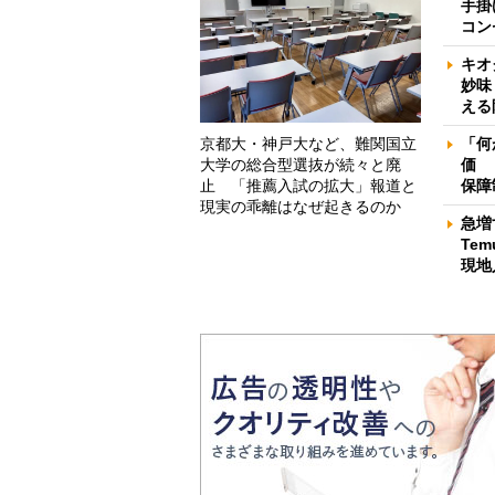
手掛
コン
キオ
妙味
える
京都大・神戸大など、難関国立
「何
大学の総合型選抜が続々と廃
価 
止 「推薦入試の拡大」報道と
保障
現実の乖離はなぜ起きるのか
急増
Te
現地