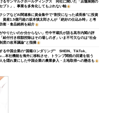
けるサンマルクホールディングス 同社に聞いた「店舗展開の
セプト」、事業を多角化してもぶれない軸
クシアなどAI関連株に資金集中で“割安になった成長株”に投資
 資産1.5億円超の坂本慎太郎さんが「絶好の仕込み時」と考
防衛・食品銘柄を紹介
がやりたいのか分からない」竹中平蔵氏が語る高市内閣の評
「給付付き税額控除はその場しのぎ」いま不可欠なのは“社会
制度の改革議論”と指摘
する中国企業の“国籍ロンダリング” SHEIN、TikTok、
mu…本社機能を海外に移転させ、トランプ関税の回避を狙う
人を隠れ蓑にした中国企業の農業参入・土地取得への懸念も