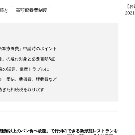
【お
続き
高額療養費制度
202
合算療養費」申請時のポイント
除」の還付対象と必要書類3点
性の誤算、遺産トラブルに
金 団信、葬儀費、埋葬費など
過ぎた相続税を取り戻す
0種類以上のパン食べ放題」で行列のできる新形態レストランを