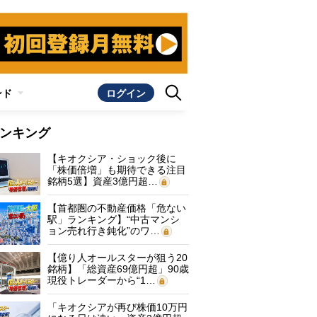
ンド
ログイン
ンキング
【キオクシア・ショック後に
「株価倍増」も期待できる注目
銘柄5選】資産3億円超…
【首都圏の不動産価格「危ない
駅」ランキング】“中古マンシ
ョン売れ行き鈍化”のワ…
【億り人オールスターが狙う20
銘柄】「総資産69億円超」90歳
現役トレーダーから“1…
「キオクシアが再び株価10万円