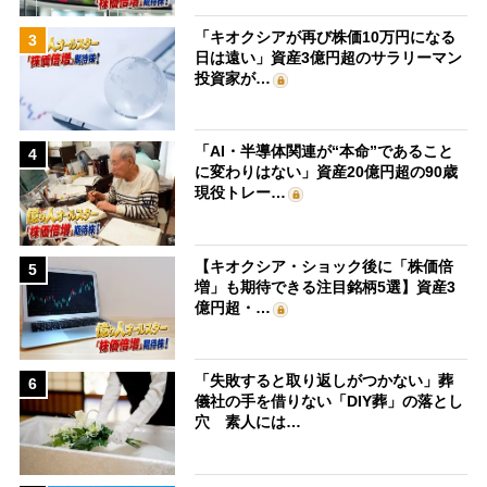
「キオクシアが再び株価10万円になる
3
日は遠い」資産3億円超のサラリーマン
投資家が…
「AI・半導体関連が“本命”であること
4
に変わりはない」資産20億円超の90歳
現役トレー…
【キオクシア・ショック後に「株価倍
5
増」も期待できる注目銘柄5選】資産3
億円超・…
「失敗すると取り返しがつかない」葬
6
儀社の手を借りない「DIY葬」の落とし
穴 素人には…