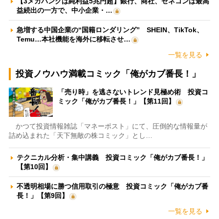
【3メガバンクは純利益5兆円超】銀行、商社、ゼネコンは最高
益続出の一方で、中小企業・…
急増する中国企業の“国籍ロンダリング” SHEIN、TikTok、
Temu…本社機能を海外に移転させ…
一覧を見る
投資ノウハウ満載コミック「俺がカブ番長！」
「売り時」を逃さないトレンド見極め術 投資コ
ミック「俺がカブ番長！」【第11回】
かつて投資情報雑誌「マネーポスト」にて、圧倒的な情報量が
詰め込まれた「天下無敵の株コミック」とし…
テクニカル分析・集中講義 投資コミック「俺がカブ番長！」
【第10回】
不透明相場に勝つ信用取引の極意 投資コミック「俺がカブ番
長！」【第9回】
一覧を見る