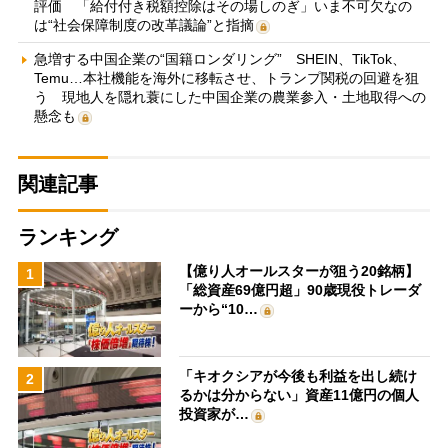
評価 「給付付き税額控除はその場しのぎ」いま不可欠なの
は“社会保障制度の改革議論”と指摘
急増する中国企業の“国籍ロンダリング” SHEIN、TikTok、
Temu…本社機能を海外に移転させ、トランプ関税の回避を狙
う 現地人を隠れ蓑にした中国企業の農業参入・土地取得への
懸念も
関連記事
ランキング
【億り人オールスターが狙う20銘柄】
1
「総資産69億円超」90歳現役トレーダ
ーから“10…
「キオクシアが今後も利益を出し続け
2
るかは分からない」資産11億円の個人
投資家が…