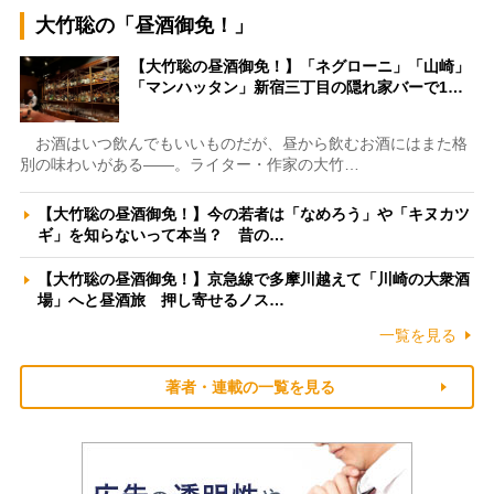
大竹聡の「昼酒御免！」
【大竹聡の昼酒御免！】「ネグローニ」「山崎」
「マンハッタン」新宿三丁目の隠れ家バーで1…
お酒はいつ飲んでもいいものだが、昼から飲むお酒にはまた格
別の味わいがある――。ライター・作家の大竹…
【大竹聡の昼酒御免！】今の若者は「なめろう」や「キヌカツ
ギ」を知らないって本当？ 昔の…
【大竹聡の昼酒御免！】京急線で多摩川越えて「川崎の大衆酒
場」へと昼酒旅 押し寄せるノス…
一覧を見る
著者・連載の一覧を見る