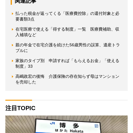
関連記事
払った税金が返ってくる「医療費控除」の還付対象と必
要書類3点
在宅医療で使える「得する制度」一覧 医療費補助、収
入補填など
親の年金で在宅介護を続けた56歳男性の誤算、遺産トラ
ブルに
家族のタイプ別 申請すれば「もらえるお金」「使える
制度」33
高嶋政宏の後悔 介護保険の存在知らず母はマンション
を売却した
注目TOPIC