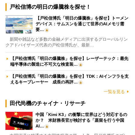
戸松信博の明日の爆騰株を探せ！
【戸松信博氏「明日の爆騰株」を探せ】トーメン
デバイス：サムスンを通じて世界のAIメモリ需
要…
新聞や雑誌など多数の金融メディアに出演するグローバルリン
クアドバイザーズ代表の戸松信博氏が、最新…
【戸松信博氏「明日の爆騰株」を探せ】レーザーテック：最先
端半導体の製造に不可欠な検査装…
【戸松信博氏「明日の爆騰株」を探せ】TDK：AIインフラを支
えるキープレーヤー 成長の再評…
一覧を見る
田代尚機のチャイナ・リサーチ
中国「Kimi K3」の衝撃に世界はどう対応するの
か？ 米財務長官が検討する「蒸留を行う中国
AI…