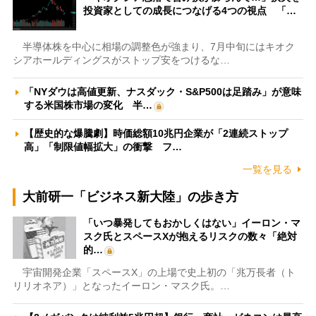
投資家としての成長につなげる4つの視点 「…
半導体株を中心に相場の調整色が強まり、7月中旬にはキオク
シアホールディングスがストップ安をつけるな…
「NYダウは高値更新、ナスダック・S&P500は足踏み」が意味
する米国株市場の変化 半…
【歴史的な爆騰劇】時価総額10兆円企業が「2連続ストップ
高」「制限値幅拡大」の衝撃 フ…
一覧を見る
大前研一「ビジネス新大陸」の歩き方
「いつ暴発してもおかしくはない」イーロン・マ
スク氏とスペースXが抱えるリスクの数々「絶対
的…
宇宙開発企業「スペースX」の上場で史上初の「兆万長者（ト
リリオネア）」となったイーロン・マスク氏。…