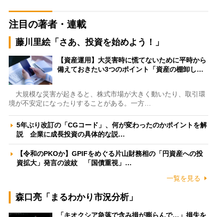
注目の著者・連載
藤川里絵「さあ、投資を始めよう！」
【資産運用】大災害時に慌てないために平時から
備えておきたい3つのポイント「資産の棚卸し…
大規模な災害が起きると、株式市場が大きく動いたり、取引環
境が不安定になったりすることがある。一方…
5年ぶり改訂の「CGコード」、何が変わったのかポイントを解
説 企業に成長投資の具体的な説…
【令和のPKOか】GPIFをめぐる片山財務相の「円資産への投
資拡大」発言の波紋 「国債重視」…
一覧を見る
森口亮「まるわかり市況分析」
「キオクシア急落で含み損が膨らんで…」損失を