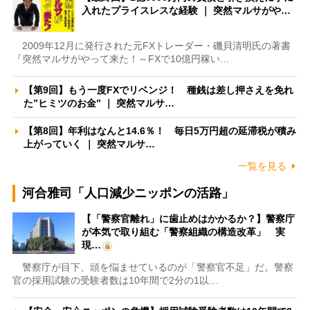
入れたプライスレスな経験 ｜ 突然マルサがや…
2009年12月に発行された元FXトレーダー・磯貝清明氏の著書
『突然マルサがやって来た！～FXで10億円稼い…
【第9回】もう一度FXでリベンジ！ 種銭は差し押さえを免れ
た”ヒミツのお金” ｜ 突然マルサ…
【第8回】年利はなんと14.6％！ 毎日5万円超の延滞税が積み
上がっていく ｜ 突然マルサ…
一覧を見る
河合雅司「人口減少ニッポンの活路」
【「警察官離れ」に歯止めはかかるか？】警察庁
が本気で取り組む「警察組織の構造改革」 実
現…
警察庁が目下、頭を悩ませているのが「警察官不足」だ。警察
官の採用試験の受験者数は10年間で2分の1以…