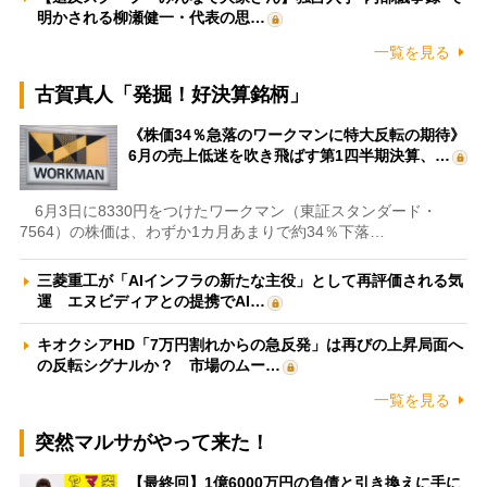
明かされる柳瀬健一・代表の思…
一覧を見る
古賀真人「発掘！好決算銘柄」
《株価34％急落のワークマンに特大反転の期待》
6月の売上低迷を吹き飛ばす第1四半期決算、…
6月3日に8330円をつけたワークマン（東証スタンダード・
7564）の株価は、わずか1カ月あまりで約34％下落…
三菱重工が「AIインフラの新たな主役」として再評価される気
運 エヌビディアとの提携でAI…
キオクシアHD「7万円割れからの急反発」は再びの上昇局面へ
の反転シグナルか？ 市場のムー…
一覧を見る
突然マルサがやって来た！
【最終回】1億6000万円の負債と引き換えに手に