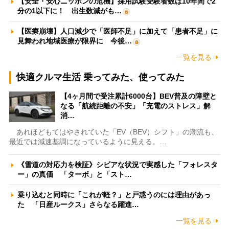
【安全・安心ニッポンの危機】採用試験受験者数は10年間で2
分の1以下に！ 出生数減がも…
【医療崩壊】人口減少で「医師不足」に加えて「患者不足」に
見舞われ地域医療が限界に 今後…
一覧を見る
快適クルマ生活 乗ってみた、使ってみた
【4ヶ月間で受注累計6000台】BEV普及の障壁と
なる「航続距離の不安」「充電のストレス」解
消…
あれほどもてはやされていた「EV（BEV）シフト」の潮流も、
最近では減速基調になっているように見える。…
《雪道の対応力を検証》シビアな状況で実感した「フォレスタ
ー」の真価 「ターボ」と「スト…
乗り込むと同時に「これが軽？」と戸惑うのには理由があっ
た 「日産ルークス」さらなる躍進…
一覧を見る