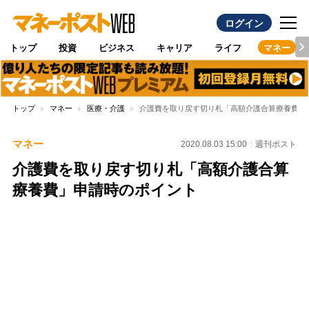
ログイン
トップ
投資
ビジネス
キャリア
ライフ
マネー
トップ
マネー
医療・介護
介護費を取り戻す切り札「高額介護合算療養費」
マネー
2020.08.03 15:00
週刊ポスト
介護費を取り戻す切り札「高額介護合算
療養費」申請時のポイント
Loaded
:
100.00%
/
Unmute