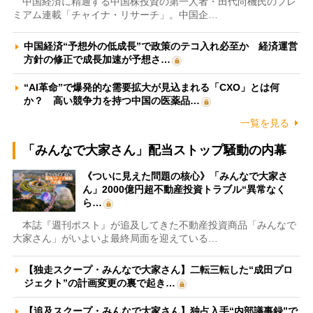
中国経済に精通する中国株投資の第一人者・田代尚機氏のプレ
ミアム連載「チャイナ・リサーチ」。中国企…
中国経済“予想外の低成長”で政策のテコ入れ必至か 経済運営
方針の修正で成長加速が予想さ…
“AI革命”で爆発的な需要拡大が見込まれる「CXO」とは何
か？ 高い競争力を持つ中国の医薬品…
一覧を見る
「みんなで大家さん」配当ストップ騒動の内幕
《ついに見えた問題の核心》「みんなで大家さ
ん」2000億円超不動産投資トラブル“異常なく
ら…
本誌『週刊ポスト』が追及してきた不動産投資商品「みんなで
大家さん」がいよいよ最終局面を迎えている…
【独走スクープ・みんなで大家さん】二転三転した“成田プロ
ジェクト”の計画変更の裏で起き…
【追及スクープ・みんなで大家さん】独占入手“内部議事録”で