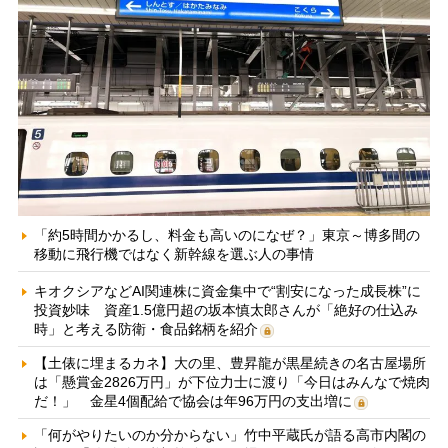
「約5時間かかるし、料金も高いのになぜ？」東京～博多間の
移動に飛行機ではなく新幹線を選ぶ人の事情
キオクシアなどAI関連株に資金集中で“割安になった成長株”に
投資妙味 資産1.5億円超の坂本慎太郎さんが「絶好の仕込み
時」と考える防衛・食品銘柄を紹介
【土俵に埋まるカネ】大の里、豊昇龍が黒星続きの名古屋場所
は「懸賞金2826万円」が下位力士に渡り「今日はみんなで焼肉
だ！」 金星4個配給で協会は年96万円の支出増に
「何がやりたいのか分からない」竹中平蔵氏が語る高市内閣の