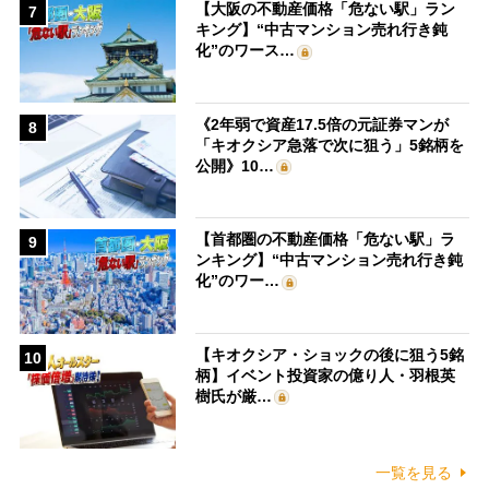
【大阪の不動産価格「危ない駅」ラン
7
キング】“中古マンション売れ行き鈍
化”のワース…
《2年弱で資産17.5倍の元証券マンが
8
「キオクシア急落で次に狙う」5銘柄を
公開》10…
【首都圏の不動産価格「危ない駅」ラ
9
ンキング】“中古マンション売れ行き鈍
化”のワー…
【キオクシア・ショックの後に狙う5銘
10
柄】イベント投資家の億り人・羽根英
樹氏が厳…
一覧を見る