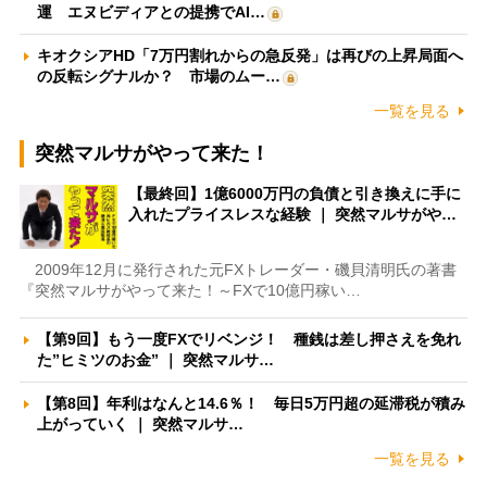
運 エヌビディアとの提携でAI…
キオクシアHD「7万円割れからの急反発」は再びの上昇局面へ
の反転シグナルか？ 市場のムー…
一覧を見る
突然マルサがやって来た！
【最終回】1億6000万円の負債と引き換えに手に
入れたプライスレスな経験 ｜ 突然マルサがや…
2009年12月に発行された元FXトレーダー・磯貝清明氏の著書
『突然マルサがやって来た！～FXで10億円稼い…
【第9回】もう一度FXでリベンジ！ 種銭は差し押さえを免れ
た”ヒミツのお金” ｜ 突然マルサ…
【第8回】年利はなんと14.6％！ 毎日5万円超の延滞税が積み
上がっていく ｜ 突然マルサ…
一覧を見る