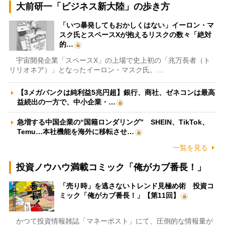
大前研一「ビジネス新大陸」の歩き方
「いつ暴発してもおかしくはない」イーロン・マ
スク氏とスペースXが抱えるリスクの数々「絶対
的…
宇宙開発企業「スペースX」の上場で史上初の「兆万長者（ト
リリオネア）」となったイーロン・マスク氏。…
【3メガバンクは純利益5兆円超】銀行、商社、ゼネコンは最高
益続出の一方で、中小企業・…
急増する中国企業の“国籍ロンダリング” SHEIN、TikTok、
Temu…本社機能を海外に移転させ…
一覧を見る
投資ノウハウ満載コミック「俺がカブ番長！」
「売り時」を逃さないトレンド見極め術 投資コ
ミック「俺がカブ番長！」【第11回】
かつて投資情報雑誌「マネーポスト」にて、圧倒的な情報量が