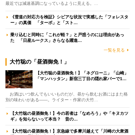
最近では減速基調になっているように見える。…
《雪道の対応力を検証》シビアな状況で実感した「フォレスタ
ー」の真価 「ターボ」と「スト…
乗り込むと同時に「これが軽？」と戸惑うのには理由があっ
た 「日産ルークス」さらなる躍進…
一覧を見る
大竹聡の「昼酒御免！」
【大竹聡の昼酒御免！】「ネグローニ」「山崎」
「マンハッタン」新宿三丁目の隠れ家バーで1…
お酒はいつ飲んでもいいものだが、昼から飲むお酒にはまた格
別の味わいがある――。ライター・作家の大竹…
【大竹聡の昼酒御免！】今の若者は「なめろう」や「キヌカツ
ギ」を知らないって本当？ 昔の…
【大竹聡の昼酒御免！】京急線で多摩川越えて「川崎の大衆酒