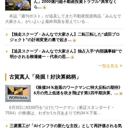
ん」2000億円超不動産投資トラブル“異常なく
ら…
本誌『週刊ポスト』が追及してきた不動産投資商品「みんなで
大家さん」がいよいよ最終局面を迎えている…
【独走スクープ・みんなで大家さん】二転三転した“成田プロ
ジェクト”の計画変更の裏で起き…
【追及スクープ・みんなで大家さん】独占入手“内部議事録”で
明かされる柳瀬健一・代表の思…
一覧を見る
古賀真人「発掘！好決算銘柄」
《株価34％急落のワークマンに特大反転の期待》
6月の売上低迷を吹き飛ばす第1四半期決算、…
6月3日に8330円をつけたワークマン（東証スタンダード・
7564）の株価は、わずか1カ月あまりで約34％下落…
三菱重工が「AIインフラの新たな主役」として再評価される気