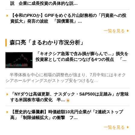
説 企業に成長投資の具体的な説…
【令和のPKOか】GPIFをめぐる片山財務相の「円資産への投
資拡大」発言の波紋 「国債重視」…
一覧を見る
森口亮「まるわかり市況分析」
「キオクシア急落で含み損が膨らんで…」損失を
投資家としての成長につなげる4つの視点 「…
半導体株を中心に相場の調整色が強まり、7月中旬にはキオク
シアホールディングスがストップ安をつけるな…
「NYダウは高値更新、ナスダック・S&P500は足踏み」が意味
する米国株市場の変化 半…
【歴史的な爆騰劇】時価総額10兆円企業が「2連続ストップ
高」「制限値幅拡大」の衝撃 フ…
一覧を見る