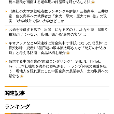
楠木新氏が指南する老年期の好循環を呼び込む方法
《商社の大学別就職者数ランキングを解剖》三菱商事、三井物
産、住友商事への就職者は「東大・早大・慶大で約6割」の現
実 3大学以外で強い大学はどこか
お酒を提供する店で「出禁」になる客のトホホな生態 嘔吐や
粗相だけじゃない、店側が嫌がる“最悪の客”とは
キオクシアなどAI関連株に資金集中で“割安になった成長株”に
投資妙味 資産1.5億円超の坂本慎太郎さんが「絶好の仕込み
時」と考える防衛・食品銘柄を紹介
急増する中国企業の“国籍ロンダリング” SHEIN、TikTok、
Temu…本社機能を海外に移転させ、トランプ関税の回避を狙
う 現地人を隠れ蓑にした中国企業の農業参入・土地取得への
懸念も
関連記事
ランキング