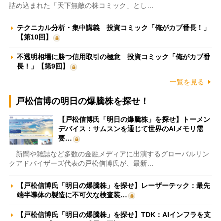
詰め込まれた「天下無敵の株コミック」とし…
テクニカル分析・集中講義 投資コミック「俺がカブ番長！」
【第10回】
不透明相場に勝つ信用取引の極意 投資コミック「俺がカブ番
長！」【第9回】
一覧を見る
戸松信博の明日の爆騰株を探せ！
【戸松信博氏「明日の爆騰株」を探せ】トーメン
デバイス：サムスンを通じて世界のAIメモリ需
要…
新聞や雑誌など多数の金融メディアに出演するグローバルリン
クアドバイザーズ代表の戸松信博氏が、最新…
【戸松信博氏「明日の爆騰株」を探せ】レーザーテック：最先
端半導体の製造に不可欠な検査装…
【戸松信博氏「明日の爆騰株」を探せ】TDK：AIインフラを支