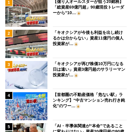
【億り人オールスターが狙う20銘柄】
1
「総資産69億円超」90歳現役トレーダ
ーから“10…
「キオクシアが今後も利益を出し続け
2
るかは分からない」資産11億円の個人
投資家が…
「キオクシアが再び株価10万円になる
3
日は遠い」資産3億円超のサラリーマン
投資家が…
【首都圏の不動産価格「危ない駅」ラ
4
ンキング】“中古マンション売れ行き鈍
化”のワー…
「AI・半導体関連が“本命”であること
5
に変わりはない」資産20億円超の90歳