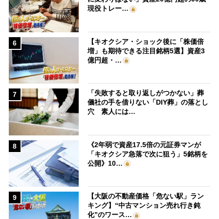
現役トレー…
【キオクシア・ショック後に「株価倍
6
増」も期待できる注目銘柄5選】資産3
億円超・…
「失敗すると取り返しがつかない」葬
7
儀社の手を借りない「DIY葬」の落とし
穴 素人には…
《2年弱で資産17.5倍の元証券マンが
8
「キオクシア急落で次に狙う」5銘柄を
公開》10…
【大阪の不動産価格「危ない駅」ラン
9
キング】“中古マンション売れ行き鈍
化”のワース…