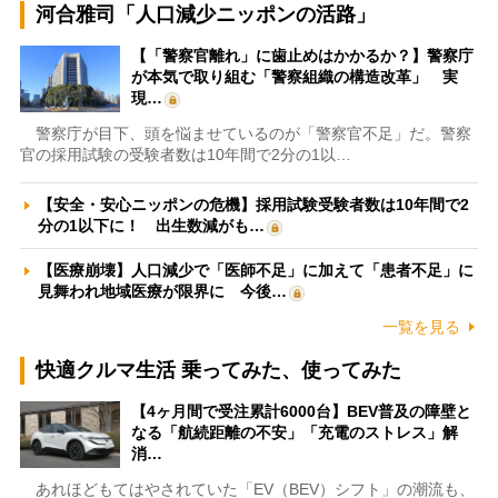
河合雅司「人口減少ニッポンの活路」
【「警察官離れ」に歯止めはかかるか？】警察庁
が本気で取り組む「警察組織の構造改革」 実
現…
警察庁が目下、頭を悩ませているのが「警察官不足」だ。警察
官の採用試験の受験者数は10年間で2分の1以…
【安全・安心ニッポンの危機】採用試験受験者数は10年間で2
分の1以下に！ 出生数減がも…
【医療崩壊】人口減少で「医師不足」に加えて「患者不足」に
見舞われ地域医療が限界に 今後…
一覧を見る
快適クルマ生活 乗ってみた、使ってみた
【4ヶ月間で受注累計6000台】BEV普及の障壁と
なる「航続距離の不安」「充電のストレス」解
消…
あれほどもてはやされていた「EV（BEV）シフト」の潮流も、