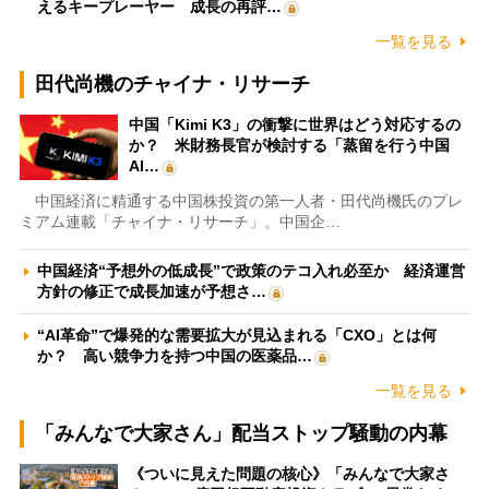
えるキープレーヤー 成長の再評…
一覧を見る
田代尚機のチャイナ・リサーチ
中国「Kimi K3」の衝撃に世界はどう対応するの
か？ 米財務長官が検討する「蒸留を行う中国
AI…
中国経済に精通する中国株投資の第一人者・田代尚機氏のプレ
ミアム連載「チャイナ・リサーチ」。中国企…
中国経済“予想外の低成長”で政策のテコ入れ必至か 経済運営
方針の修正で成長加速が予想さ…
“AI革命”で爆発的な需要拡大が見込まれる「CXO」とは何
か？ 高い競争力を持つ中国の医薬品…
一覧を見る
「みんなで大家さん」配当ストップ騒動の内幕
《ついに見えた問題の核心》「みんなで大家さ