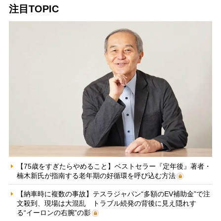
注目TOPIC
【75歳をすぎたらやめること】ベストセラー『定年後』著者・
楠木新氏が指南する老年期の好循環を呼び込む方法
【納車時に複数の事故】テスラジャパン“多額のEV補助金”で注
文殺到、現場は大混乱 トラブル続発の背後に見え隠れす
る“イーロンの右腕”の影