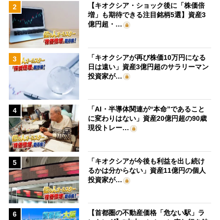
【キオクシア・ショック後に「株価倍
2
増」も期待できる注目銘柄5選】資産3
億円超・…
「キオクシアが再び株価10万円になる
3
日は遠い」資産3億円超のサラリーマン
投資家が…
「AI・半導体関連が“本命”であること
4
に変わりはない」資産20億円超の90歳
現役トレー…
「キオクシアが今後も利益を出し続け
5
るかは分からない」資産11億円の個人
投資家が…
【首都圏の不動産価格「危ない駅」ラ
6