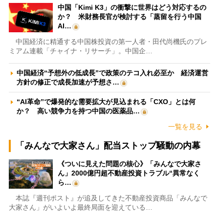
中国「Kimi K3」の衝撃に世界はどう対応するの
か？ 米財務長官が検討する「蒸留を行う中国
AI…
中国経済に精通する中国株投資の第一人者・田代尚機氏のプレ
ミアム連載「チャイナ・リサーチ」。中国企…
中国経済“予想外の低成長”で政策のテコ入れ必至か 経済運営
方針の修正で成長加速が予想さ…
“AI革命”で爆発的な需要拡大が見込まれる「CXO」とは何
か？ 高い競争力を持つ中国の医薬品…
一覧を見る
「みんなで大家さん」配当ストップ騒動の内幕
《ついに見えた問題の核心》「みんなで大家さ
ん」2000億円超不動産投資トラブル“異常なく
ら…
本誌『週刊ポスト』が追及してきた不動産投資商品「みんなで
大家さん」がいよいよ最終局面を迎えている…