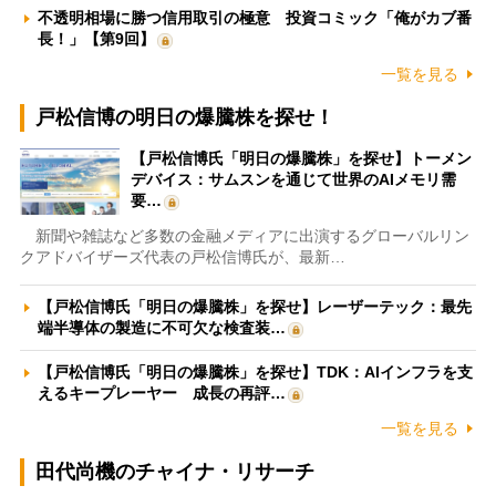
不透明相場に勝つ信用取引の極意 投資コミック「俺がカブ番
長！」【第9回】
一覧を見る
戸松信博の明日の爆騰株を探せ！
【戸松信博氏「明日の爆騰株」を探せ】トーメン
デバイス：サムスンを通じて世界のAIメモリ需
要…
新聞や雑誌など多数の金融メディアに出演するグローバルリン
クアドバイザーズ代表の戸松信博氏が、最新…
【戸松信博氏「明日の爆騰株」を探せ】レーザーテック：最先
端半導体の製造に不可欠な検査装…
【戸松信博氏「明日の爆騰株」を探せ】TDK：AIインフラを支
えるキープレーヤー 成長の再評…
一覧を見る
田代尚機のチャイナ・リサーチ