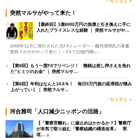
一覧を見る
突然マルサがやって来た！
【最終回】1億6000万円の負債と引き換えに手に
入れたプライスレスな経験 ｜ 突然マルサがや…
2009年12月に発行された元FXトレーダー・磯貝清明氏の著書
『突然マルサがやって来た！～FXで10億円稼い…
【第9回】もう一度FXでリベンジ！ 種銭は差し押さえを免れ
た”ヒミツのお金” ｜ 突然マルサ…
【第8回】年利はなんと14.6％！ 毎日5万円超の延滞税が積み
上がっていく ｜ 突然マルサ…
一覧を見る
河合雅司「人口減少ニッポンの活路」
【「警察官離れ」に歯止めはかかるか？】警察庁
が本気で取り組む「警察組織の構造改革」 実
現…