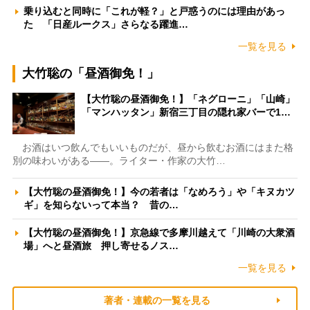
乗り込むと同時に「これが軽？」と戸惑うのには理由があっ
た 「日産ルークス」さらなる躍進…
一覧を見る
大竹聡の「昼酒御免！」
【大竹聡の昼酒御免！】「ネグローニ」「山崎」
「マンハッタン」新宿三丁目の隠れ家バーで1…
お酒はいつ飲んでもいいものだが、昼から飲むお酒にはまた格
別の味わいがある――。ライター・作家の大竹…
【大竹聡の昼酒御免！】今の若者は「なめろう」や「キヌカツ
ギ」を知らないって本当？ 昔の…
【大竹聡の昼酒御免！】京急線で多摩川越えて「川崎の大衆酒
場」へと昼酒旅 押し寄せるノス…
一覧を見る
著者・連載の一覧を見る