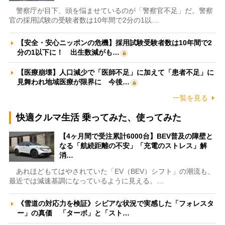
警察庁が目下、頭を悩ませているのが「警察官不足」だ。警察
官の採用試験の受験者数は10年間で2分の1以…
【安全・安心ニッポンの危機】採用試験受験者数は10年間で2
分の1以下に！ 出生数減がも…
【医療崩壊】人口減少で「医師不足」に加えて「患者不足」に
見舞われ地域医療が限界に 今後…
一覧を見る
快適クルマ生活 乗ってみた、使ってみた
【4ヶ月間で受注累計6000台】BEV普及の障壁と
なる「航続距離の不安」「充電のストレス」解
消…
あれほどもてはやされていた「EV（BEV）シフト」の潮流も、
最近では減速基調になっているように見える。…
《雪道の対応力を検証》シビアな状況で実感した「フォレスタ
ー」の真価 「ターボ」と「スト…