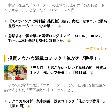
宇宙開発企業「スペースX」の上場で史上初の「兆万長者（ト
リリオネア）」となったイーロン・マスク氏。…
【3メガバンクは純利益5兆円超】銀行、商社、ゼネコンは最高
益続出の一方で、中小企業・…
急増する中国企業の“国籍ロンダリング” SHEIN、TikTok、
Temu…本社機能を海外に移転させ…
一覧を見る
投資ノウハウ満載コミック「俺がカブ番長！」
「売り時」を逃さないトレンド見極め術 投資コ
ミック「俺がカブ番長！」【第11回】
かつて投資情報雑誌「マネーポスト」にて、圧倒的な情報量が
詰め込まれた「天下無敵の株コミック」とし…
テクニカル分析・集中講義 投資コミック「俺がカブ番長！」
【第10回】