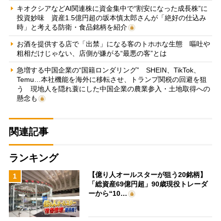
キオクシアなどAI関連株に資金集中で“割安になった成長株”に
投資妙味 資産1.5億円超の坂本慎太郎さんが「絶好の仕込み
時」と考える防衛・食品銘柄を紹介
お酒を提供する店で「出禁」になる客のトホホな生態 嘔吐や
粗相だけじゃない、店側が嫌がる“最悪の客”とは
急増する中国企業の“国籍ロンダリング” SHEIN、TikTok、
Temu…本社機能を海外に移転させ、トランプ関税の回避を狙
う 現地人を隠れ蓑にした中国企業の農業参入・土地取得への
懸念も
関連記事
ランキング
【億り人オールスターが狙う20銘柄】
1
「総資産69億円超」90歳現役トレーダ
ーから“10…