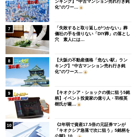
ンキング】“中古マンション売れ行き鈍
化”のワー…
「失敗すると取り返しがつかない」葬
7
儀社の手を借りない「DIY葬」の落とし
穴 素人には…
【大阪の不動産価格「危ない駅」ラン
8
キング】“中古マンション売れ行き鈍
化”のワース…
【キオクシア・ショックの後に狙う5銘
9
柄】イベント投資家の億り人・羽根英
樹氏が厳…
《2年弱で資産17.5倍の元証券マンが
10
「キオクシア急落で次に狙う」5銘柄を
公開》10…