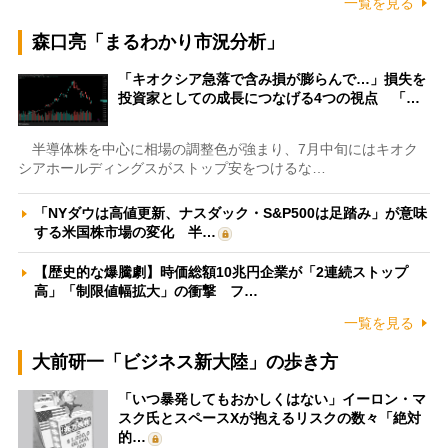
一覧を見る
森口亮「まるわかり市況分析」
「キオクシア急落で含み損が膨らんで…」損失を
投資家としての成長につなげる4つの視点 「…
半導体株を中心に相場の調整色が強まり、7月中旬にはキオク
シアホールディングスがストップ安をつけるな…
「NYダウは高値更新、ナスダック・S&P500は足踏み」が意味
する米国株市場の変化 半…
【歴史的な爆騰劇】時価総額10兆円企業が「2連続ストップ
高」「制限値幅拡大」の衝撃 フ…
一覧を見る
大前研一「ビジネス新大陸」の歩き方
「いつ暴発してもおかしくはない」イーロン・マ
スク氏とスペースXが抱えるリスクの数々「絶対
的…