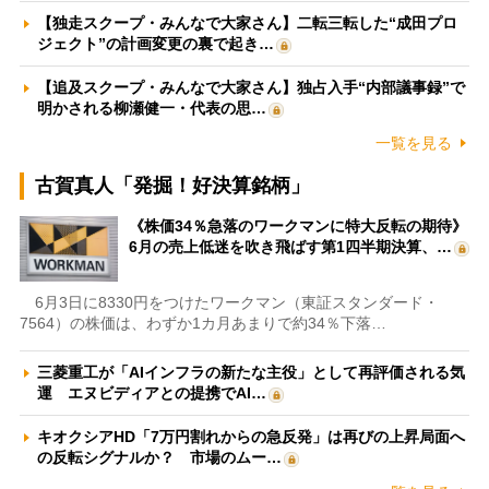
【独走スクープ・みんなで大家さん】二転三転した“成田プロ
ジェクト”の計画変更の裏で起き…
【追及スクープ・みんなで大家さん】独占入手“内部議事録”で
明かされる柳瀬健一・代表の思…
一覧を見る
古賀真人「発掘！好決算銘柄」
《株価34％急落のワークマンに特大反転の期待》
6月の売上低迷を吹き飛ばす第1四半期決算、…
6月3日に8330円をつけたワークマン（東証スタンダード・
7564）の株価は、わずか1カ月あまりで約34％下落…
三菱重工が「AIインフラの新たな主役」として再評価される気
運 エヌビディアとの提携でAI…
キオクシアHD「7万円割れからの急反発」は再びの上昇局面へ
の反転シグナルか？ 市場のムー…