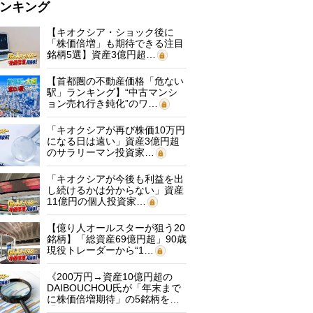
ンキング
【キオクシア・ショック後に
「株価倍増」も期待できる注目
銘柄5選】資産3億円超…
【首都圏の不動産価格「危ない
駅」ランキング】“中古マンシ
ョン売れ行き鈍化”のワ…
「キオクシアが再び株価10万円
になる日は遠い」資産3億円超
のサラリーマン投資家…
「キオクシアが今後も利益を出
し続けるかは分からない」資産
11億円の個人投資家…
【億り人オールスターが狙う20
銘柄】「総資産69億円超」90歳
現役トレーダーから“1…
《200万円→資産10億円超の
DAIBOUCHOU氏が「年末まで
に株価倍増期待」の5銘柄を…