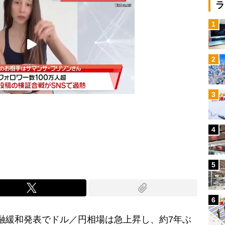
ラ
1
2
3
4
Mute
5
6
加金融緩和発表でドル／円相場は急上昇し、約7年ぶ