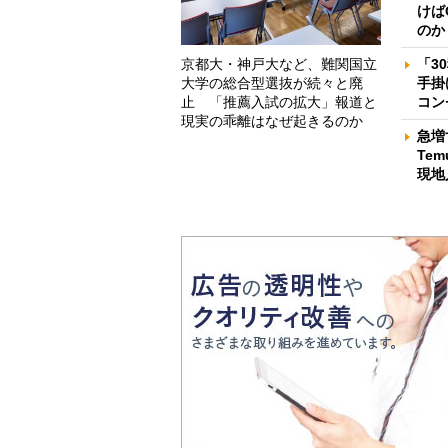
けば
のか
京都大・神戸大など、難関国立
「3
大学の総合型選抜が続々と廃
手掛
止 「推薦入試の拡大」報道と
コン
現実の乖離はなぜ起きるのか
急増
Te
現地