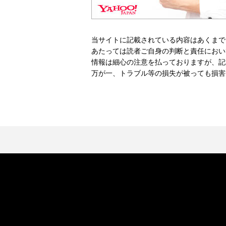
当サイトに記載されている内容はあくまで
あたっては読者ご自身の判断と責任におい
情報は細心の注意を払っておりますが、記
万が一、トラブル等の損失が被っても損害