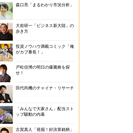
森口亮「まるわかり市況分析」
大前研一「ビジネス新大陸」の
歩き方
投資ノウハウ満載コミック「俺
がカブ番長！」
戸松信博の明日の爆騰株を探
せ！
田代尚機のチャイナ・リサーチ
「みんなで大家さん」配当スト
ップ騒動の内幕
古賀真人「発掘！好決算銘柄」