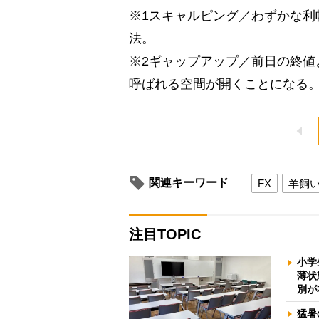
※1スキャルピング／わずかな利
法。
※2ギャップアップ／前日の終値
呼ばれる空間が開くことになる
関連キーワード
FX
羊飼
注目TOPIC
小学
薄状
別が
猛暑