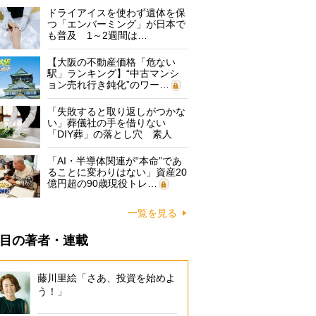
ドライアイスを使わず遺体を保
つ「エンバーミング」が日本で
も普及 1～2週間は…
【大阪の不動産価格「危ない
駅」ランキング】“中古マンシ
ョン売れ行き鈍化”のワー…
「失敗すると取り返しがつかな
い」葬儀社の手を借りない
「DIY葬」の落とし穴 素人
に…
「AI・半導体関連が“本命”であ
ることに変わりはない」資産20
億円超の90歳現役トレ…
一覧を見る
目の著者・連載
藤川里絵「さあ、投資を始めよ
う！」