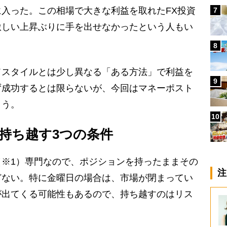
入った。この相場で大きな利益を取れたFX投資
7
激しい上昇ぶりに手を出せなかったという人もい
8
ドスタイルとは少し異なる「ある方法」で利益を
9
ず成功するとは限らないが、今回はマネーポスト
よう。
10
持ち越す3つの条件
※1）専門なので、ポジションを持ったままその
注
どない。特に金曜日の場合は、市場が閉まってい
が出てくる可能性もあるので、持ち越すのはリス