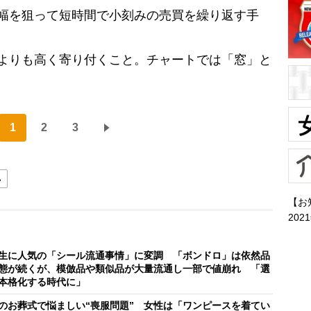
幅を狙って短時間で小刻みの売買を繰り返す手
よりも高く寄り付くこと。チャートでは「窓」と
。
1
2
3
い
【お
202
生に人気の「シール流通事情」に変調 「ボンドロ」は依然品
態が続くが、模倣品や類似品が大量流通し一部で値崩れ 「選
本格化する時代に」
のお葬式で悩ましい“喪服問題” 女性は「ワンピースを着てい