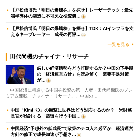
【戸松信博氏「明日の爆騰株」を探せ】レーザーテック：最先
端半導体の製造に不可欠な検査装…
【戸松信博氏「明日の爆騰株」を探せ】TDK：AIインフラを支
えるキープレーヤー 成長の再評…
一覧を見る
田代尚機のチャイナ・リサーチ
厳しい経済情勢をどう打開するか？中国の下半期
の「経済運営方針」を読み解く 需要不足対策
が…
中国経済に精通する中国株投資の第一人者・田代尚機氏のプレ
ミアム連載「チャイナ・リサーチ」。中国の…
中国「Kimi K3」の衝撃に世界はどう対応するのか？ 米財務
長官が検討する「蒸留を行う中国…
中国経済“予想外の低成長”で政策のテコ入れ必至か 経済運営
方針の修正で成長加速が予想さ…