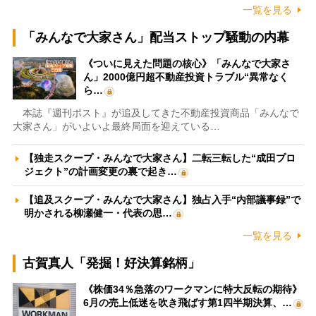
一覧を見る
「みんなで大家さん」配当ストップ騒動の内幕
《ついに見えた問題の核心》「みんなで大家さ
ん」2000億円超不動産投資トラブル“異常なく
ら…
本誌『週刊ポスト』が追及してきた不動産投資商品「みんなで
大家さん」がいよいよ最終局面を迎えている…
【独走スクープ・みんなで大家さん】二転三転した“成田プロ
ジェクト”の計画変更の裏で起き…
【追及スクープ・みんなで大家さん】独占入手“内部議事録”で
明かされる柳瀬健一・代表の思…
一覧を見る
古賀真人「発掘！好決算銘柄」
《株価34％急落のワークマンに特大反転の期待》
6月の売上低迷を吹き飛ばす第1四半期決算、…