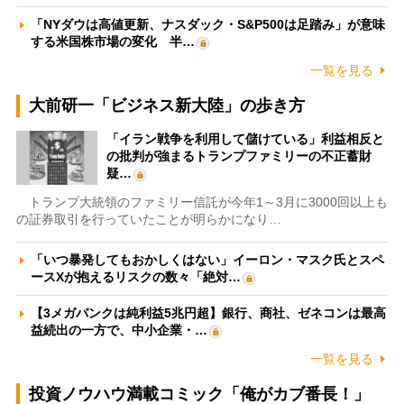
「NYダウは高値更新、ナスダック・S&P500は足踏み」が意味
する米国株市場の変化 半…
一覧を見る
大前研一「ビジネス新大陸」の歩き方
「イラン戦争を利用して儲けている」利益相反と
の批判が強まるトランプファミリーの不正蓄財
疑…
トランプ大統領のファミリー信託が今年1～3月に3000回以上も
の証券取引を行っていたことが明らかになり…
「いつ暴発してもおかしくはない」イーロン・マスク氏とスペ
ースXが抱えるリスクの数々「絶対…
【3メガバンクは純利益5兆円超】銀行、商社、ゼネコンは最高
益続出の一方で、中小企業・…
一覧を見る
投資ノウハウ満載コミック「俺がカブ番長！」