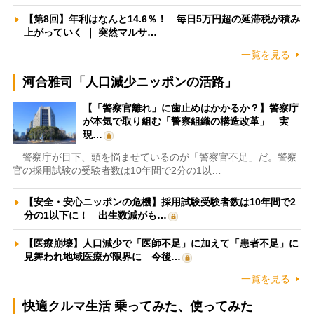
【第8回】年利はなんと14.6％！ 毎日5万円超の延滞税が積み
上がっていく ｜ 突然マルサ…
一覧を見る
河合雅司「人口減少ニッポンの活路」
【「警察官離れ」に歯止めはかかるか？】警察庁
が本気で取り組む「警察組織の構造改革」 実
現…
警察庁が目下、頭を悩ませているのが「警察官不足」だ。警察
官の採用試験の受験者数は10年間で2分の1以…
【安全・安心ニッポンの危機】採用試験受験者数は10年間で2
分の1以下に！ 出生数減がも…
【医療崩壊】人口減少で「医師不足」に加えて「患者不足」に
見舞われ地域医療が限界に 今後…
一覧を見る
快適クルマ生活 乗ってみた、使ってみた