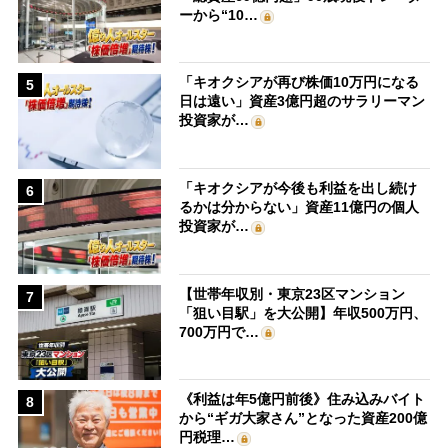
ーから“10…
「キオクシアが再び株価10万円になる
5
日は遠い」資産3億円超のサラリーマン
投資家が…
「キオクシアが今後も利益を出し続け
6
るかは分からない」資産11億円の個人
投資家が…
【世帯年収別・東京23区マンション
7
「狙い目駅」を大公開】年収500万円、
700万円で…
《利益は年5億円前後》住み込みバイト
8
から“ギガ大家さん”となった資産200億
円税理…