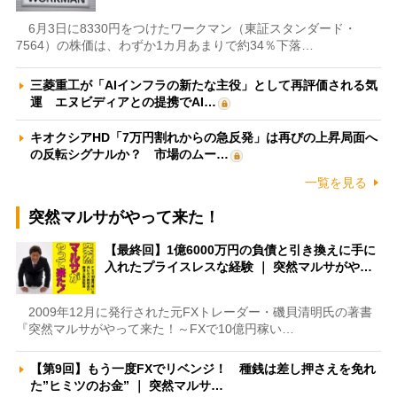
6月3日に8330円をつけたワークマン（東証スタンダード・
7564）の株価は、わずか1カ月あまりで約34％下落…
三菱重工が「AIインフラの新たな主役」として再評価される気
運 エヌビディアとの提携でAI…
キオクシアHD「7万円割れからの急反発」は再びの上昇局面へ
の反転シグナルか？ 市場のムー…
一覧を見る
突然マルサがやって来た！
【最終回】1億6000万円の負債と引き換えに手に
入れたプライスレスな経験 ｜ 突然マルサがや…
2009年12月に発行された元FXトレーダー・磯貝清明氏の著書
『突然マルサがやって来た！～FXで10億円稼い…
【第9回】もう一度FXでリベンジ！ 種銭は差し押さえを免れ
た”ヒミツのお金” ｜ 突然マルサ…