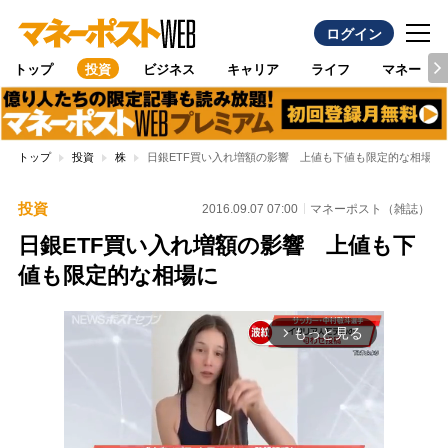
ログイン
トップ
投資
ビジネス
キャリア
ライフ
マネー
トップ
投資
株
日銀ETF買い入れ増額の影響 上値も下値も限定的な相場に
投資
2016.09.07 07:00
マネーポスト（雑誌）
日銀ETF買い入れ増額の影響 上値も下
値も限定的な相場に
もっと見る
arrow_forward_ios