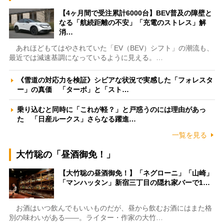
【4ヶ月間で受注累計6000台】BEV普及の障壁と
なる「航続距離の不安」「充電のストレス」解
消…
あれほどもてはやされていた「EV（BEV）シフト」の潮流も、
最近では減速基調になっているように見える。…
《雪道の対応力を検証》シビアな状況で実感した「フォレスタ
ー」の真価 「ターボ」と「スト…
乗り込むと同時に「これが軽？」と戸惑うのには理由があっ
た 「日産ルークス」さらなる躍進…
一覧を見る
大竹聡の「昼酒御免！」
【大竹聡の昼酒御免！】「ネグローニ」「山崎」
「マンハッタン」新宿三丁目の隠れ家バーで1…
お酒はいつ飲んでもいいものだが、昼から飲むお酒にはまた格
別の味わいがある――。ライター・作家の大竹…