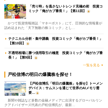
「売り時」を逃さないトレンド見極め術 投資コ
ミック「俺がカブ番長！」【第11回】
かつて投資情報雑誌「マネーポスト」にて、圧倒的な情報量が
詰め込まれた「天下無敵の株コミック」とし…
テクニカル分析・集中講義 投資コミック「俺がカブ番長！」
【第10回】
不透明相場に勝つ信用取引の極意 投資コミック「俺がカブ番
長！」【第9回】
一覧を見る
戸松信博の明日の爆騰株を探せ！
【戸松信博氏「明日の爆騰株」を探せ】トーメン
デバイス：サムスンを通じて世界のAIメモリ需
要…
新聞や雑誌など多数の金融メディアに出演するグローバルリン
クアドバイザーズ代表の戸松信博氏が、最新…