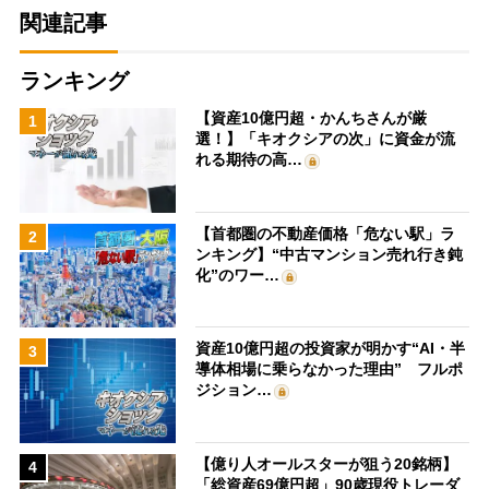
関連記事
ランキング
【資産10億円超・かんちさんが厳
1
選！】「キオクシアの次」に資金が流
れる期待の高…
【首都圏の不動産価格「危ない駅」ラ
2
ンキング】“中古マンション売れ行き鈍
化”のワー…
資産10億円超の投資家が明かす“AI・半
3
導体相場に乗らなかった理由” フルポ
ジション…
【億り人オールスターが狙う20銘柄】
4
「総資産69億円超」90歳現役トレーダ