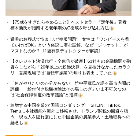
【75歳をすぎたらやめること】ベストセラー『定年後』著者・
楠木新氏が指南する老年期の好循環を呼び込む方法
猛暑のお葬式で悩ましい“喪服問題” 女性は「ワンピースを着
ていけばOK」という俗説に潜む誤解、なぜ「ジャケット」が
マストなのか？《1級葬祭ディレクターが解説》
【クレジット決済代行・全東信が破産】63社もの金融機関が融
資をしながら「20年以上の粉飾決算」を見抜けなかったカラク
リ 営業現場では“自転車操業”の焦りも表出していた
「何がやりたいのか分からない」竹中平蔵氏が語る高市内閣の
評価 「給付付き税額控除はその場しのぎ」いま不可欠なの
は“社会保障制度の改革議論”と指摘
急増する中国企業の“国籍ロンダリング” SHEIN、TikTok、
Temu…本社機能を海外に移転させ、トランプ関税の回避を狙
う 現地人を隠れ蓑にした中国企業の農業参入・土地取得への
懸念も