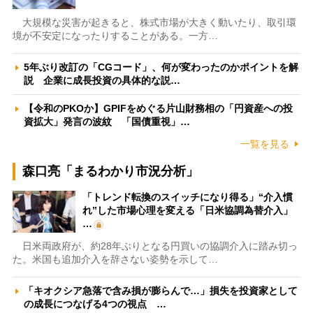
大規模な災害が起きると、株式市場が大きく動いたり、取引環
境が不安定になったりすることがある。一方…
5年ぶり改訂の「CGコード」、何が変わったのかポイントを解
説 企業に成長投資の具体的な説…
【令和のPKOか】GPIFをめぐる片山財務相の「円資産への投
資拡大」発言の波紋 「国債重視」…
一覧を見る
森口亮「まるわかり市況分析」
「トレンド転換のスイッチになり得る」“介入慣
れ”した市場心理を変える「日米協調為替介入」
…
日米両政府が、約28年ぶりとなる円買いの協調介入に踏み切っ
た。米国も追加介入を辞さない姿勢を示して…
「キオクシア急落で含み損が膨らんで…」損失を投資家として
の成長につなげる4つの視点 …