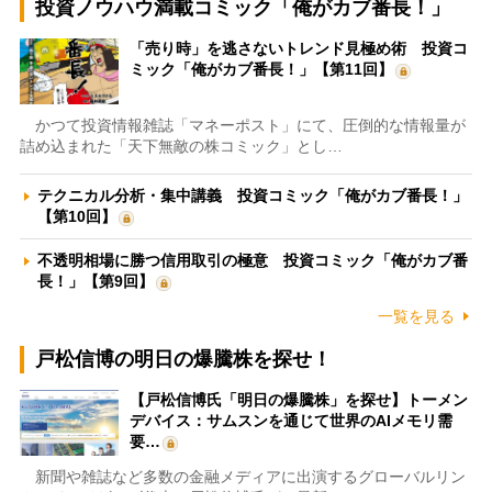
投資ノウハウ満載コミック「俺がカブ番長！」
「売り時」を逃さないトレンド見極め術 投資コ
ミック「俺がカブ番長！」【第11回】
かつて投資情報雑誌「マネーポスト」にて、圧倒的な情報量が
詰め込まれた「天下無敵の株コミック」とし…
テクニカル分析・集中講義 投資コミック「俺がカブ番長！」
【第10回】
不透明相場に勝つ信用取引の極意 投資コミック「俺がカブ番
長！」【第9回】
一覧を見る
戸松信博の明日の爆騰株を探せ！
【戸松信博氏「明日の爆騰株」を探せ】トーメン
デバイス：サムスンを通じて世界のAIメモリ需
要…
新聞や雑誌など多数の金融メディアに出演するグローバルリン