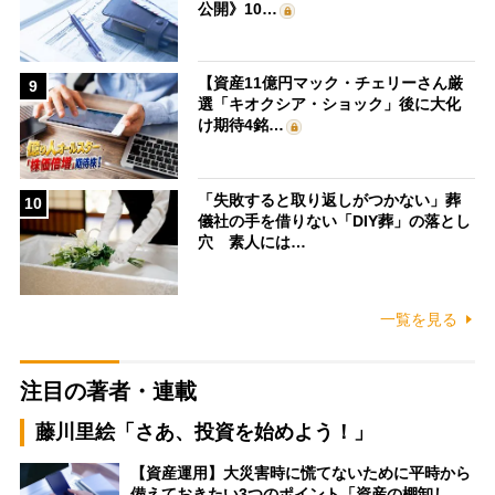
公開》10…
【資産11億円マック・チェリーさん厳
9
選「キオクシア・ショック」後に大化
け期待4銘…
「失敗すると取り返しがつかない」葬
10
儀社の手を借りない「DIY葬」の落とし
穴 素人には…
一覧を見る
注目の著者・連載
藤川里絵「さあ、投資を始めよう！」
【資産運用】大災害時に慌てないために平時から
備えておきたい3つのポイント「資産の棚卸し…