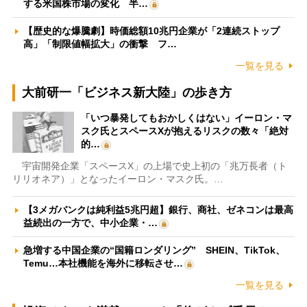
する米国株市場の変化 半…
【歴史的な爆騰劇】時価総額10兆円企業が「2連続ストップ
高」「制限値幅拡大」の衝撃 フ…
一覧を見る
大前研一「ビジネス新大陸」の歩き方
「いつ暴発してもおかしくはない」イーロン・マ
スク氏とスペースXが抱えるリスクの数々「絶対
的…
宇宙開発企業「スペースX」の上場で史上初の「兆万長者（ト
リリオネア）」となったイーロン・マスク氏。…
【3メガバンクは純利益5兆円超】銀行、商社、ゼネコンは最高
益続出の一方で、中小企業・…
急増する中国企業の“国籍ロンダリング” SHEIN、TikTok、
Temu…本社機能を海外に移転させ…
一覧を見る