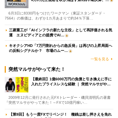
6月3日に8330円をつけたワークマン（東証スタンダード・
7564）の株価は、わずか1カ月あまりで約34％下落…
三菱重工が「AIインフラの新たな主役」として再評価される気
運 エヌビディアとの提携でAI…
キオクシアHD「7万円割れからの急反発」は再びの上昇局面へ
の反転シグナルか？ 市場のムー…
一覧を見る
突然マルサがやって来た！
【最終回】1億6000万円の負債と引き換えに手に
入れたプライスレスな経験 ｜ 突然マルサがや…
2009年12月に発行された元FXトレーダー・磯貝清明氏の著書
『突然マルサがやって来た！～FXで10億円稼い…
【第9回】もう一度FXでリベンジ！ 種銭は差し押さえを免れ