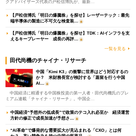
クアドバイザーズ代表の戸松信博氏が、最新…
【戸松信博氏「明日の爆騰株」を探せ】レーザーテック：最先
端半導体の製造に不可欠な検査装…
【戸松信博氏「明日の爆騰株」を探せ】TDK：AIインフラを支
えるキープレーヤー 成長の再評…
一覧を見る
田代尚機のチャイナ・リサーチ
中国「Kimi K3」の衝撃に世界はどう対応するの
か？ 米財務長官が検討する「蒸留を行う中国
AI…
中国経済に精通する中国株投資の第一人者・田代尚機氏のプレ
ミアム連載「チャイナ・リサーチ」。中国企…
中国経済“予想外の低成長”で政策のテコ入れ必至か 経済運営
方針の修正で成長加速が予想さ…
“AI革命”で爆発的な需要拡大が見込まれる「CXO」とは何