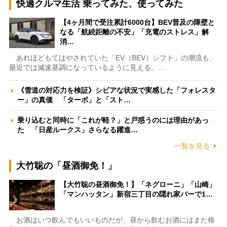
快適クルマ生活 乗ってみた、使ってみた
【4ヶ月間で受注累計6000台】BEV普及の障壁と
なる「航続距離の不安」「充電のストレス」解
消…
あれほどもてはやされていた「EV（BEV）シフト」の潮流も、
最近では減速基調になっているように見える。…
《雪道の対応力を検証》シビアな状況で実感した「フォレスタ
ー」の真価 「ターボ」と「スト…
乗り込むと同時に「これが軽？」と戸惑うのには理由があっ
た 「日産ルークス」さらなる躍進…
一覧を見る
大竹聡の「昼酒御免！」
【大竹聡の昼酒御免！】「ネグローニ」「山崎」
「マンハッタン」新宿三丁目の隠れ家バーで1…
お酒はいつ飲んでもいいものだが、昼から飲むお酒にはまた格