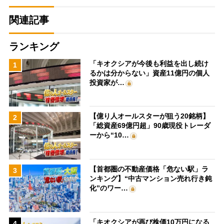
関連記事
ランキング
「キオクシアが今後も利益を出し続け
1
るかは分からない」資産11億円の個人
投資家が…
【億り人オールスターが狙う20銘柄】
2
「総資産69億円超」90歳現役トレーダ
ーから“10…
【首都圏の不動産価格「危ない駅」ラ
3
ンキング】“中古マンション売れ行き鈍
化”のワー…
「キオクシアが再び株価10万円になる
4