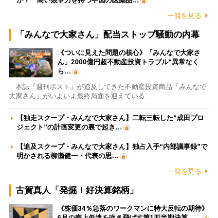
か？ 高い競争力を持つ中国の医薬品…
一覧を見る
「みんなで大家さん」配当ストップ騒動の内幕
《ついに見えた問題の核心》「みんなで大家さ
ん」2000億円超不動産投資トラブル“異常なく
ら…
本誌『週刊ポスト』が追及してきた不動産投資商品「みんなで
大家さん」がいよいよ最終局面を迎えている…
【独走スクープ・みんなで大家さん】二転三転した“成田プロ
ジェクト”の計画変更の裏で起き…
【追及スクープ・みんなで大家さん】独占入手“内部議事録”で
明かされる柳瀬健一・代表の思…
一覧を見る
古賀真人「発掘！好決算銘柄」
《株価34％急落のワークマンに特大反転の期待》
6月の売上低迷を吹き飛ばす第1四半期決算、…