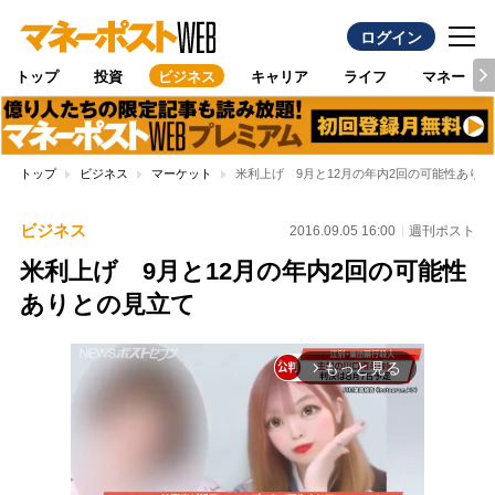
ログイン
トップ
投資
ビジネス
キャリア
ライフ
マネー
トップ
ビジネス
マーケット
米利上げ 9月と12月の年内2回の可能性あり
ビジネス
2016.09.05 16:00
週刊ポスト
米利上げ 9月と12月の年内2回の可能性
ありとの見立て
もっと見る
arrow_forward_ios