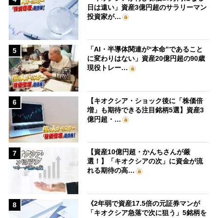
日は遠い」資産3億円超のサラリーマン
投資家が…
「AI・半導体関連が“本命”であること
5
に変わりはない」資産20億円超の90歳
現役トレー…
【キオクシア・ショック後に「株価倍
6
増」も期待できる注目銘柄5選】資産3
億円超・…
【資産10億円超・かんちさんが厳
7
選！】「キオクシアの次」に資金が流
れる期待の高…
《2年弱で資産17.5倍の元証券マンが
8
「キオクシア急落で次に狙う」5銘柄を