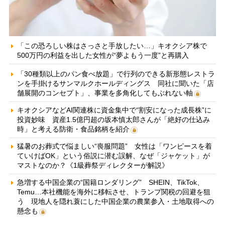
「この恐ろしい株はさっさと手放したい…」キオクシア株で
500万円の利益を出した女性が“夢よもう一度”と再購入
「30種類以上のパン食べ放題」で行列のできる新形態レストラ
ンを手掛けるサンマルクホールディングス 同社に聞いた「店
舗展開のコンセプト」、事業を多角化してもぶれない軸
キオクシアなどAI関連株に資金集中で“割安になった成長株”に
投資妙味 資産1.5億円超の坂本慎太郎さんが「絶好の仕込み
時」と考える防衛・食品銘柄を紹介
猛暑のお葬式で悩ましい“喪服問題” 女性は「ワンピースを着
ていけばOK」という俗説に潜む誤解、なぜ「ジャケット」が
マストなのか？《1級葬祭ディレクターが解説》
急増する中国企業の“国籍ロンダリング” SHEIN、TikTok、
Temu…本社機能を海外に移転させ、トランプ関税の回避を狙
う 現地人を隠れ蓑にした中国企業の農業参入・土地取得への
懸念も