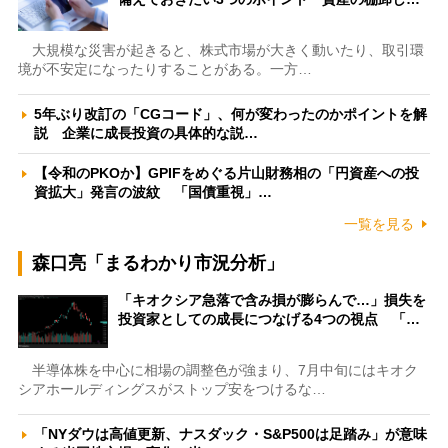
大規模な災害が起きると、株式市場が大きく動いたり、取引環
境が不安定になったりすることがある。一方…
5年ぶり改訂の「CGコード」、何が変わったのかポイントを解
説 企業に成長投資の具体的な説…
【令和のPKOか】GPIFをめぐる片山財務相の「円資産への投
資拡大」発言の波紋 「国債重視」…
一覧を見る
森口亮「まるわかり市況分析」
「キオクシア急落で含み損が膨らんで…」損失を
投資家としての成長につなげる4つの視点 「…
半導体株を中心に相場の調整色が強まり、7月中旬にはキオク
シアホールディングスがストップ安をつけるな…
「NYダウは高値更新、ナスダック・S&P500は足踏み」が意味