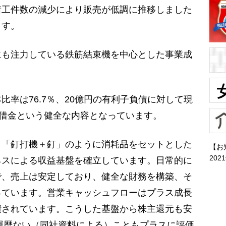
着工件数の減少により販売が低調に推移しました
ます。
も注力している鉄筋結束機を中心とした事業成
率は76.7％、20億円の有利子負債に対して現
無借金という健全な内容となっています。
「釘打機＋釘」のように消耗品をセットとした
【お
202
ネスによる収益基盤を確立しています。日常的に
で、売上は安定しており、健全な財務を構築、そ
っています。営業キャッシュフローはプラス成長
積されています。こうした基盤から株主還元も安
の履歴ない（同社資料による）こともプラスに評価