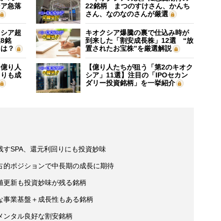
シア急落
22銘柄 まつのすけさん、かんち
さん、なのなのさんが厳選
クシア超
キオクシア爆騰の裏で仕込み時が
8銘
到来した「割安成長株」12選 “放
”は？
置されたお宝株”を厳選解説
】億り人
【億り人たちが狙う「第2のキオク
よりも成
シア」11選】注目の「IPOセカン
ダリー投資銘柄」を一挙紹介
すSPA、還元利回りにも投資妙味
占的ポジションで中長期の成長に期待
値更新も投資妙味が残る銘柄
な事業基盤＋成長性もある銘柄
メンタル良好な割安銘柄