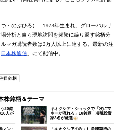
つ・のぶひろ）：1973年生まれ。グローバルリ
市場分析と自ら現地訪問を頻繁に繰り返す銘柄分
ルマガ購読者数は3万人以上に達する。最新の注
「
日本株通信
」にて配信中。
注目銘柄
本株銘柄＆テーマ
う20銘
キオクシア・ショックで「次にマ
10人が
ネーが流れる」16銘柄 凄腕投資
家3名が厳選
証券マン・
「キオクシアの次」に急騰期待の