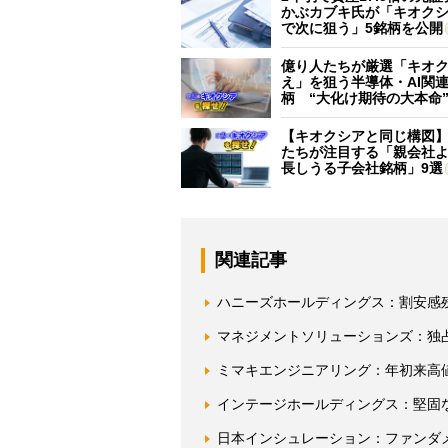
かぶカブキ氏が「キオク
で次に狙う」5銘柄を公開
億り人たちが厳選「キオ
え」を狙う半導体・AI関連
柄 “大化け期待の大本命
【キオクシアと同じ構図
たちが注目する「親会社
長しうる子会社銘柄」9選
関連記事
ハニーズホールディングス：割安感残
マネジメントソリューションズ：独
ミマキエンジニアリング：年初来高
インテージホールディングス：堅固
日本インシュレーション：ファンダ