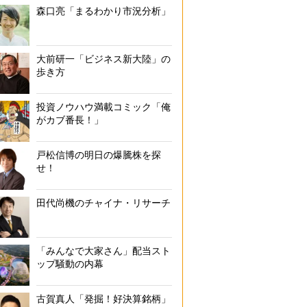
森口亮「まるわかり市況分析」
大前研一「ビジネス新大陸」の
歩き方
投資ノウハウ満載コミック「俺
がカブ番長！」
戸松信博の明日の爆騰株を探
せ！
田代尚機のチャイナ・リサーチ
「みんなで大家さん」配当スト
ップ騒動の内幕
古賀真人「発掘！好決算銘柄」