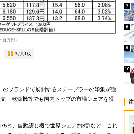
7
8
：百万円）
9
写真1枚
10
X」のブランドで展開するステープラーの印象が強
換気・乾燥機等でも国内トップの市場シェアを獲
注
75％、自動綴じ機で世界シェア約8割など。これ