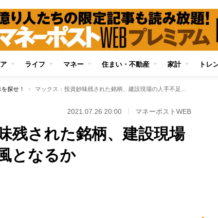
ア
ライフ
マネー
住まい・不動産
家計
トレ
株を探せ！
マックス：投資妙味残された銘柄、建設現場の人手不足も追い風となるか
！
2021.07.26 20:00
マネーポストWEB
味残された銘柄、建設現場
風となるか
Loaded
:
87.48%
/