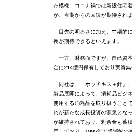
た模様。コロナ禍では新設住宅
が、今期からの回復が期待され
目先の明るさに加え、中期的に
長が期待できるといえます。
一方、財務面ですが、自己資本比
金に214億円保有しており実質
同社は、「ホッチキス＋針」、
製品展開によって、消耗品ビジ
使用する消耗品を取り扱うこと
れが新たな成長投資の源泉とな
が維持されており、剰余金も蓄
定しており、1995年以降減配