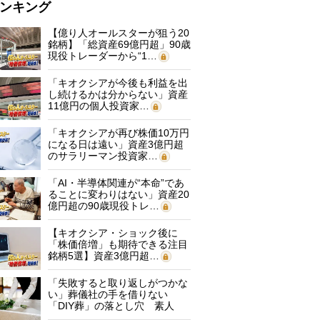
ンキング
【億り人オールスターが狙う20
銘柄】「総資産69億円超」90歳
現役トレーダーから“1…
「キオクシアが今後も利益を出
し続けるかは分からない」資産
11億円の個人投資家…
「キオクシアが再び株価10万円
になる日は遠い」資産3億円超
のサラリーマン投資家…
「AI・半導体関連が“本命”であ
ることに変わりはない」資産20
億円超の90歳現役トレ…
【キオクシア・ショック後に
「株価倍増」も期待できる注目
銘柄5選】資産3億円超…
「失敗すると取り返しがつかな
い」葬儀社の手を借りない
「DIY葬」の落とし穴 素人
に…