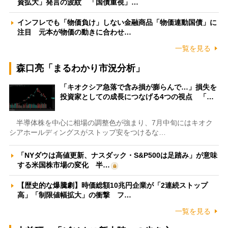
資拡大」発言の波紋 「国債重視」…
インフレでも「物価負け」しない金融商品「物価連動国債」に
注目 元本が物価の動きに合わせ…
一覧を見る
森口亮「まるわかり市況分析」
「キオクシア急落で含み損が膨らんで…」損失を
投資家としての成長につなげる4つの視点 「…
半導体株を中心に相場の調整色が強まり、7月中旬にはキオク
シアホールディングスがストップ安をつけるな…
「NYダウは高値更新、ナスダック・S&P500は足踏み」が意味
する米国株市場の変化 半…
【歴史的な爆騰劇】時価総額10兆円企業が「2連続ストップ
高」「制限値幅拡大」の衝撃 フ…
一覧を見る