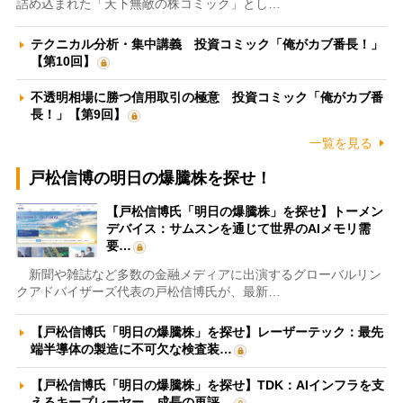
詰め込まれた「天下無敵の株コミック」とし…
テクニカル分析・集中講義 投資コミック「俺がカブ番長！」
【第10回】
不透明相場に勝つ信用取引の極意 投資コミック「俺がカブ番
長！」【第9回】
一覧を見る
戸松信博の明日の爆騰株を探せ！
【戸松信博氏「明日の爆騰株」を探せ】トーメン
デバイス：サムスンを通じて世界のAIメモリ需
要…
新聞や雑誌など多数の金融メディアに出演するグローバルリン
クアドバイザーズ代表の戸松信博氏が、最新…
【戸松信博氏「明日の爆騰株」を探せ】レーザーテック：最先
端半導体の製造に不可欠な検査装…
【戸松信博氏「明日の爆騰株」を探せ】TDK：AIインフラを支
えるキープレーヤー 成長の再評…