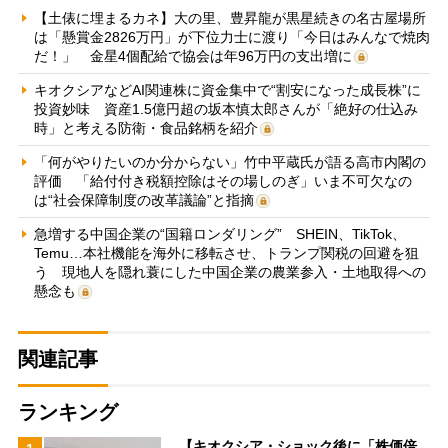
【土俵に埋まるカネ】大の里、豊昇龍が黒星続きの名古屋場所
は「懸賞金2826万円」が下位力士に渡り「今日はみんなで焼肉
だ！」 金星4個配給で協会は年96万円の支出増に
キオクシアなどAI関連株に資金集中で“割安になった成長株”に
投資妙味 資産1.5億円超の坂本慎太郎さんが「絶好の仕込み
時」と考える防衛・食品銘柄を紹介
「何がやりたいのか分からない」竹中平蔵氏が語る高市内閣の
評価 「給付付き税額控除はその場しのぎ」いま不可欠なの
は“社会保障制度の改革議論”と指摘
急増する中国企業の“国籍ロンダリング” SHEIN、TikTok、
Temu…本社機能を海外に移転させ、トランプ関税の回避を狙
う 現地人を隠れ蓑にした中国企業の農業参入・土地取得への
懸念も
関連記事
ランキング
【キオクシア・ショック後に「株価倍