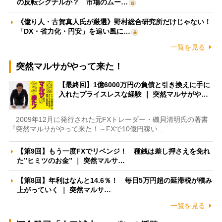
の反転シグナルか？ 市場のムー…
《億り人・古賀真人氏が厳選》野村総合研究所だけじゃない！
「DX・省力化・円安」を追い風に…
一覧を見る
突然マルサがやって来た！
【最終回】1億6000万円の負債と引き換えに手に
入れたプライスレスな経験 ｜ 突然マルサがや…
2009年12月に発行された元FXトレーダー・磯貝清明氏の著書
『突然マルサがやって来た！～FXで10億円稼い…
【第9回】もう一度FXでリベンジ！ 種銭は差し押さえを免れ
た”ヒミツのお金” ｜ 突然マルサ…
【第8回】年利はなんと14.6％！ 毎日5万円超の延滞税が積み
上がっていく ｜ 突然マルサ…
一覧を見る