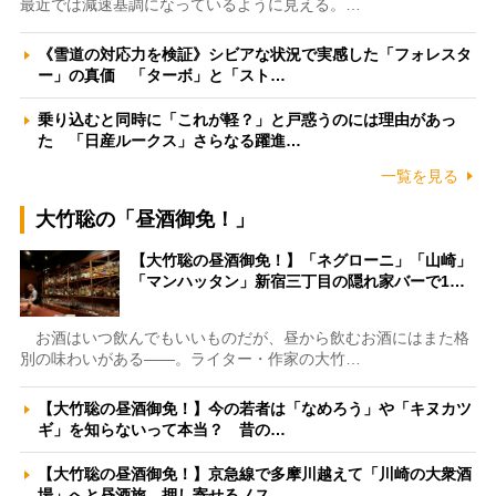
最近では減速基調になっているように見える。…
《雪道の対応力を検証》シビアな状況で実感した「フォレスタ
ー」の真価 「ターボ」と「スト…
乗り込むと同時に「これが軽？」と戸惑うのには理由があっ
た 「日産ルークス」さらなる躍進…
一覧を見る
大竹聡の「昼酒御免！」
【大竹聡の昼酒御免！】「ネグローニ」「山崎」
「マンハッタン」新宿三丁目の隠れ家バーで1…
お酒はいつ飲んでもいいものだが、昼から飲むお酒にはまた格
別の味わいがある――。ライター・作家の大竹…
【大竹聡の昼酒御免！】今の若者は「なめろう」や「キヌカツ
ギ」を知らないって本当？ 昔の…
【大竹聡の昼酒御免！】京急線で多摩川越えて「川崎の大衆酒
場」へと昼酒旅 押し寄せるノス…