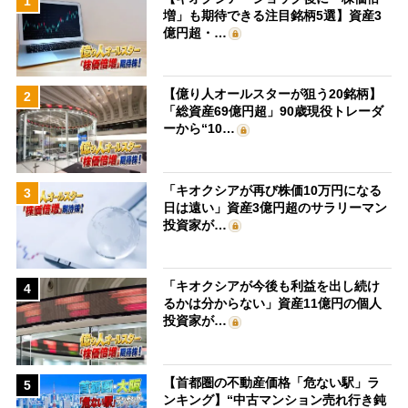
1
増」も期待できる注目銘柄5選】資産3
億円超・…
【億り人オールスターが狙う20銘柄】
2
「総資産69億円超」90歳現役トレーダ
ーから“10…
「キオクシアが再び株価10万円になる
3
日は遠い」資産3億円超のサラリーマン
投資家が…
「キオクシアが今後も利益を出し続け
4
るかは分からない」資産11億円の個人
投資家が…
【首都圏の不動産価格「危ない駅」ラ
5
ンキング】“中古マンション売れ行き鈍