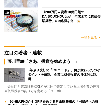
《200万円→資産10億円超の
10
DAIBOUCHOU氏が「年末までに株価倍
増期待」の5銘柄を公…
一覧を見る
注目の著者・連載
藤川里絵「さあ、投資を始めよう！」
5年ぶり改訂の「CGコード」、何が変わったのか
ポイントを解説 企業に成長投資の具体的な説
明…
金融庁と東京証券取引所が共同で策定している上場企業の経営
や取締役会のあり方を定める「コーポレート…
【令和のPKOか】GPIFをめぐる片山財務相の「円資産への投