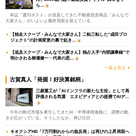
ら…
本誌『週刊ポスト』が追及してきた不動産投資商品「みんなで
大家さん」がいよいよ最終局面を迎えている…
【独走スクープ・みんなで大家さん】二転三転した“成田プロ
ジェクト”の計画変更の裏で起き…
【追及スクープ・みんなで大家さん】独占入手“内部議事録”で
明かされる柳瀬健一・代表の思…
一覧を見る
古賀真人「発掘！好決算銘柄」
三菱重工が「AIインフラの新たな主役」として再
評価される気運 エヌビディアとの提携でAIデ…
今年の株式市場を牽引してきたAI・半導体関連株に、調整の動
きが広がっている。そうしたなか、再び注目…
キオクシアHD「7万円割れからの急反発」は再びの上昇局面へ