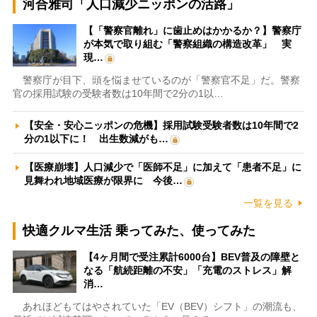
河合雅司「人口減少ニッポンの活路」
【「警察官離れ」に歯止めはかかるか？】警察庁
が本気で取り組む「警察組織の構造改革」 実
現…
警察庁が目下、頭を悩ませているのが「警察官不足」だ。警察
官の採用試験の受験者数は10年間で2分の1以…
【安全・安心ニッポンの危機】採用試験受験者数は10年間で2
分の1以下に！ 出生数減がも…
【医療崩壊】人口減少で「医師不足」に加えて「患者不足」に
見舞われ地域医療が限界に 今後…
一覧を見る
快適クルマ生活 乗ってみた、使ってみた
【4ヶ月間で受注累計6000台】BEV普及の障壁と
なる「航続距離の不安」「充電のストレス」解
消…
あれほどもてはやされていた「EV（BEV）シフト」の潮流も、