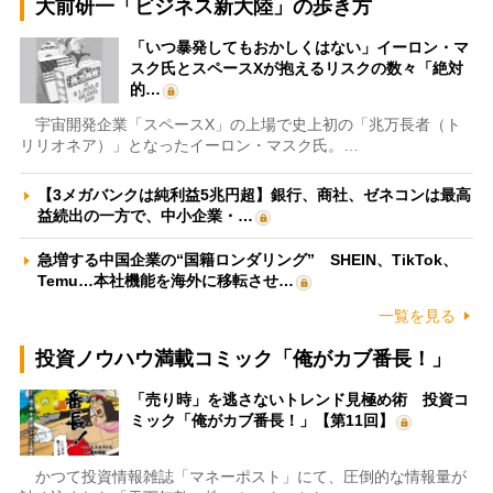
大前研一「ビジネス新大陸」の歩き方
「いつ暴発してもおかしくはない」イーロン・マ
スク氏とスペースXが抱えるリスクの数々「絶対
的…
宇宙開発企業「スペースX」の上場で史上初の「兆万長者（ト
リリオネア）」となったイーロン・マスク氏。…
【3メガバンクは純利益5兆円超】銀行、商社、ゼネコンは最高
益続出の一方で、中小企業・…
急増する中国企業の“国籍ロンダリング” SHEIN、TikTok、
Temu…本社機能を海外に移転させ…
一覧を見る
投資ノウハウ満載コミック「俺がカブ番長！」
「売り時」を逃さないトレンド見極め術 投資コ
ミック「俺がカブ番長！」【第11回】
かつて投資情報雑誌「マネーポスト」にて、圧倒的な情報量が