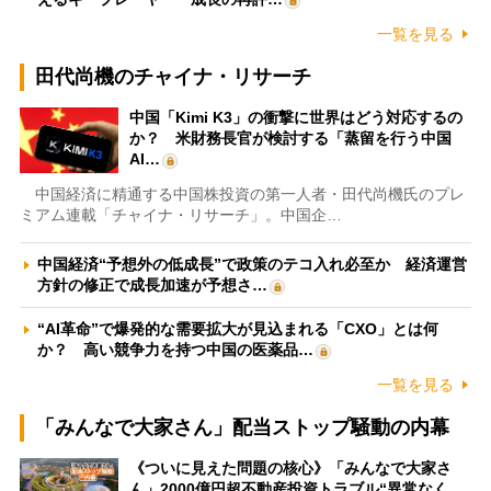
一覧を見る
田代尚機のチャイナ・リサーチ
中国「Kimi K3」の衝撃に世界はどう対応するの
か？ 米財務長官が検討する「蒸留を行う中国
AI…
中国経済に精通する中国株投資の第一人者・田代尚機氏のプレ
ミアム連載「チャイナ・リサーチ」。中国企…
中国経済“予想外の低成長”で政策のテコ入れ必至か 経済運営
方針の修正で成長加速が予想さ…
“AI革命”で爆発的な需要拡大が見込まれる「CXO」とは何
か？ 高い競争力を持つ中国の医薬品…
一覧を見る
「みんなで大家さん」配当ストップ騒動の内幕
《ついに見えた問題の核心》「みんなで大家さ
ん」2000億円超不動産投資トラブル“異常なく