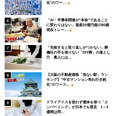
化”のワー…
「AI・半導体関連が“本命”であること
6
に変わりはない」資産20億円超の90歳
現役トレー…
「失敗すると取り返しがつかない」葬
7
儀社の手を借りない「DIY葬」の落とし
穴 素人には…
【大阪の不動産価格「危ない駅」ラン
8
キング】“中古マンション売れ行き鈍
化”のワース…
ドライアイスを使わず遺体を保つ「エ
9
ンバーミング」が日本でも普及 1～2
週間は問…