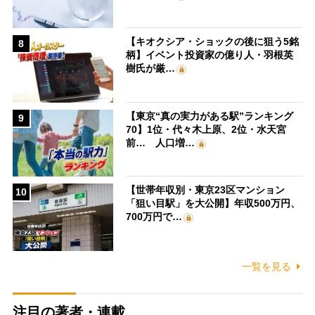
【キオクシア・ショックの後に狙う5銘
8
柄】イベント投資家の億り人・羽根英
樹氏が厳…
【東京“真の実力がある駅”ランキング
9
70】1位・代々木上原、2位・水天宮
前… 人口増…
【世帯年収別・東京23区マンション
10
「狙い目駅」を大公開】年収500万円、
700万円で…
一覧を見る
注目の著者・連載