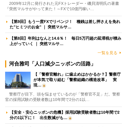
2009年12月に発行された元FXトレーダー・磯貝清明氏の著書
『突然マルサがやって来た！～FXで10億円稼い…
【第9回】もう一度FXでリベンジ！ 種銭は差し押さえを免れ
た”ヒミツのお金” ｜ 突然マルサ…
【第8回】年利はなんと14.6％！ 毎日5万円超の延滞税が積み
上がっていく ｜ 突然マルサ…
一覧を見る
河合雅司「人口減少ニッポンの活路」
【「警察官離れ」に歯止めはかかるか？】警察庁
が本気で取り組む「警察組織の構造改革」 実
現…
警察庁が目下、頭を悩ませているのが「警察官不足」だ。警察
官の採用試験の受験者数は10年間で2分の1以…
【安全・安心ニッポンの危機】採用試験受験者数は10年間で2
分の1以下に！ 出生数減がも…