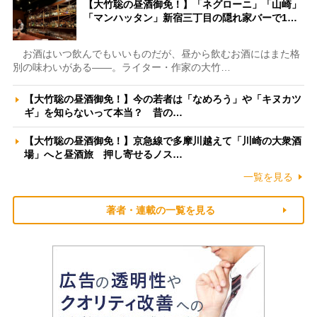
【大竹聡の昼酒御免！】「ネグローニ」「山崎」
「マンハッタン」新宿三丁目の隠れ家バーで1…
お酒はいつ飲んでもいいものだが、昼から飲むお酒にはまた格
別の味わいがある――。ライター・作家の大竹…
【大竹聡の昼酒御免！】今の若者は「なめろう」や「キヌカツ
ギ」を知らないって本当？ 昔の…
【大竹聡の昼酒御免！】京急線で多摩川越えて「川崎の大衆酒
場」へと昼酒旅 押し寄せるノス…
一覧を見る
著者・連載の一覧を見る