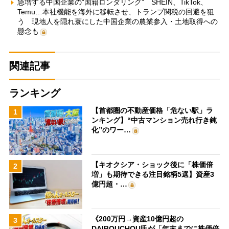
急増する中国企業の“国籍ロンダリング” SHEIN、TikTok、
Temu…本社機能を海外に移転させ、トランプ関税の回避を狙
う 現地人を隠れ蓑にした中国企業の農業参入・土地取得への
懸念も
関連記事
ランキング
【首都圏の不動産価格「危ない駅」ラ
1
ンキング】“中古マンション売れ行き鈍
化”のワー…
【キオクシア・ショック後に「株価倍
2
増」も期待できる注目銘柄5選】資産3
億円超・…
《200万円→資産10億円超の
3
DAIBOUCHOU氏が「年末までに株価倍