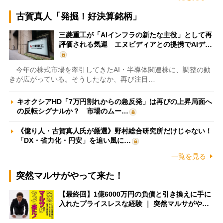
古賀真人「発掘！好決算銘柄」
三菱重工が「AIインフラの新たな主役」として再
評価される気運 エヌビディアとの提携でAIデ…
今年の株式市場を牽引してきたAI・半導体関連株に、調整の動
きが広がっている。そうしたなか、再び注目…
キオクシアHD「7万円割れからの急反発」は再びの上昇局面へ
の反転シグナルか？ 市場のムー…
《億り人・古賀真人氏が厳選》野村総合研究所だけじゃない！
「DX・省力化・円安」を追い風に…
一覧を見る
突然マルサがやって来た！
【最終回】1億6000万円の負債と引き換えに手に
入れたプライスレスな経験 ｜ 突然マルサがや…