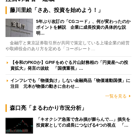
藤川里絵「さあ、投資を始めよう！」
5年ぶり改訂の「CGコード」、何が変わったのか
ポイントを解説 企業に成長投資の具体的な説
明…
金融庁と東京証券取引所が共同で策定している上場企業の経営
や取締役会のあり方を定める「コーポレート…
【令和のPKOか】GPIFをめぐる片山財務相の「円資産への投
資拡大」発言の波紋 「国債重視」…
インフレでも「物価負け」しない金融商品「物価連動国債」に
注目 元本が物価の動きに合わせ…
一覧を見る
森口亮「まるわかり市況分析」
「キオクシア急落で含み損が膨らんで…」損失を
投資家としての成長につなげる4つの視点 「…