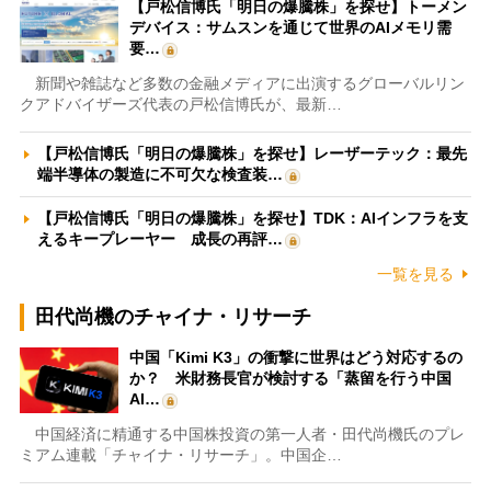
【戸松信博氏「明日の爆騰株」を探せ】トーメン
デバイス：サムスンを通じて世界のAIメモリ需
要…
新聞や雑誌など多数の金融メディアに出演するグローバルリン
クアドバイザーズ代表の戸松信博氏が、最新…
【戸松信博氏「明日の爆騰株」を探せ】レーザーテック：最先
端半導体の製造に不可欠な検査装…
【戸松信博氏「明日の爆騰株」を探せ】TDK：AIインフラを支
えるキープレーヤー 成長の再評…
一覧を見る
田代尚機のチャイナ・リサーチ
中国「Kimi K3」の衝撃に世界はどう対応するの
か？ 米財務長官が検討する「蒸留を行う中国
AI…
中国経済に精通する中国株投資の第一人者・田代尚機氏のプレ
ミアム連載「チャイナ・リサーチ」。中国企…