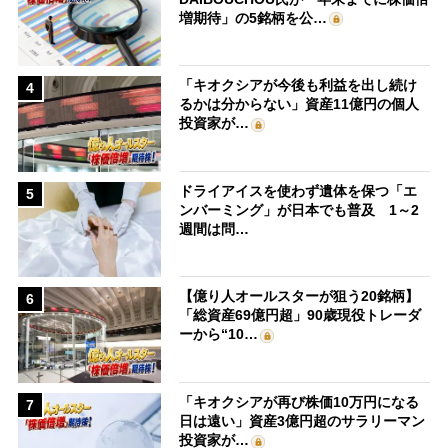
増期待」の5銘柄を公…
「キオクシアが今後も利益を出し続け
4
るかは分からない」資産11億円の個人
投資家が…
ドライアイスを使わず遺体を保つ「エ
5
ンバーミング」が日本でも普及 1～2
週間は問…
【億り人オールスターが狙う20銘柄】
6
「総資産69億円超」90歳現役トレーダ
ーから“10…
「キオクシアが再び株価10万円になる
7
日は遠い」資産3億円超のサラリーマン
投資家が…