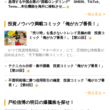
急増する中国企業の“国籍ロンダリング” SHEIN、TikTok、
Temu…本社機能を海外に移転させ…
一覧を見る
投資ノウハウ満載コミック「俺がカブ番長！」
「売り時」を逃さないトレンド見極め術 投資コ
ミック「俺がカブ番長！」【第11回】
かつて投資情報雑誌「マネーポスト」にて、圧倒的な情報量が
詰め込まれた「天下無敵の株コミック」とし…
テクニカル分析・集中講義 投資コミック「俺がカブ番長！」
【第10回】
不透明相場に勝つ信用取引の極意 投資コミック「俺がカブ番
長！」【第9回】
一覧を見る
戸松信博の明日の爆騰株を探せ！