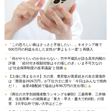
「この恐ろしい株はさっさと手放したい…」キオクシア株で
500万円の利益を出した女性が“夢よもう一度”と再購入
「何がやりたいのか分からない」竹中平蔵氏が語る高市内閣の
評価 「給付付き税額控除はその場しのぎ」いま不可欠なの
は“社会保障制度の改革議論”と指摘
【土俵に埋まるカネ】大の里、豊昇龍が黒星続きの名古屋場所
は「懸賞金2826万円」が下位力士に渡り「今日はみんなで焼肉
だ！」 金星4個配給で協会は年96万円の支出増に
《商社の大学別就職者数ランキングを解剖》三菱商事、三井物
産、住友商事への就職者は「東大・早大・慶大で約6割」の現
実 3大学以外で強い大学はどこか