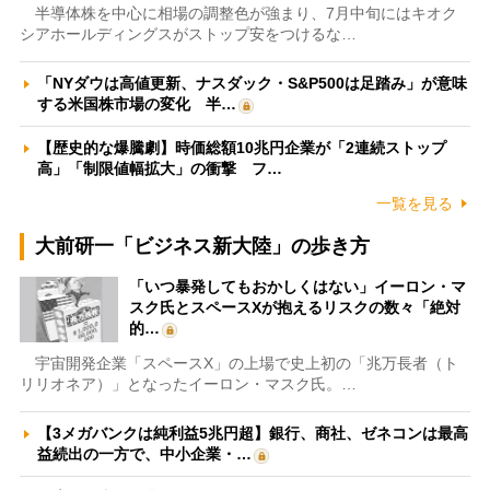
半導体株を中心に相場の調整色が強まり、7月中旬にはキオク
シアホールディングスがストップ安をつけるな…
「NYダウは高値更新、ナスダック・S&P500は足踏み」が意味
する米国株市場の変化 半…
【歴史的な爆騰劇】時価総額10兆円企業が「2連続ストップ
高」「制限値幅拡大」の衝撃 フ…
一覧を見る
大前研一「ビジネス新大陸」の歩き方
「いつ暴発してもおかしくはない」イーロン・マ
スク氏とスペースXが抱えるリスクの数々「絶対
的…
宇宙開発企業「スペースX」の上場で史上初の「兆万長者（ト
リリオネア）」となったイーロン・マスク氏。…
【3メガバンクは純利益5兆円超】銀行、商社、ゼネコンは最高
益続出の一方で、中小企業・…