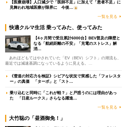
【医療崩壊】人口減少で「医師不足」に加えて「患者不足」に
見舞われ地域医療が限界に 今後…
一覧を見る
快適クルマ生活 乗ってみた、使ってみた
【4ヶ月間で受注累計6000台】BEV普及の障壁と
なる「航続距離の不安」「充電のストレス」解
消…
あれほどもてはやされていた「EV（BEV）シフト」の潮流も、
最近では減速基調になっているように見える。…
《雪道の対応力を検証》シビアな状況で実感した「フォレスタ
ー」の真価 「ターボ」と「スト…
乗り込むと同時に「これが軽？」と戸惑うのには理由があっ
た 「日産ルークス」さらなる躍進…
一覧を見る
大竹聡の「昼酒御免！」