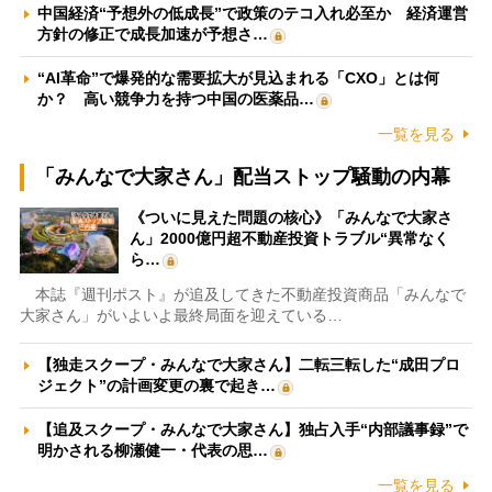
中国経済“予想外の低成長”で政策のテコ入れ必至か 経済運営
方針の修正で成長加速が予想さ…
“AI革命”で爆発的な需要拡大が見込まれる「CXO」とは何
か？ 高い競争力を持つ中国の医薬品…
一覧を見る
「みんなで大家さん」配当ストップ騒動の内幕
《ついに見えた問題の核心》「みんなで大家さ
ん」2000億円超不動産投資トラブル“異常なく
ら…
本誌『週刊ポスト』が追及してきた不動産投資商品「みんなで
大家さん」がいよいよ最終局面を迎えている…
【独走スクープ・みんなで大家さん】二転三転した“成田プロ
ジェクト”の計画変更の裏で起き…
【追及スクープ・みんなで大家さん】独占入手“内部議事録”で
明かされる柳瀬健一・代表の思…
一覧を見る