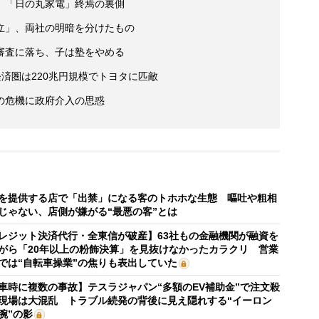
 「日の丸家電」終焉の裏側
立」、両社の明暗を分けたもの
審査に落ち、子は塾をやめる
済圏は220兆円規模でトヨタに匹敵
の危機に政府介入の思惑
を提供する店で「出禁」になる客のトホホな生態 嘔吐や粗相
じゃない、店側が嫌がる“最悪の客”とは
レジット決済代行・全東信が破産】63社もの金融機関が融資を
がら「20年以上の粉飾決算」を見抜けなかったカラクリ 営業
では“自転車操業”の焦りも表出していた
車時に複数の事故】テスラジャパン“多額のEV補助金”で注文殺
現場は大混乱 トラブル続発の背後に見え隠れする“イーロン
腕”の影