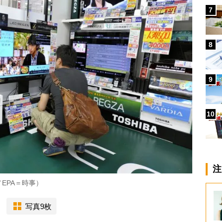
7
8
9
10
注
EPA＝時事）
写真9枚