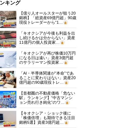
ンキング
【億り人オールスターが狙う20
銘柄】「総資産69億円超」90歳
現役トレーダーから“1…
「キオクシアが今後も利益を出
し続けるかは分からない」資産
11億円の個人投資家…
「キオクシアが再び株価10万円
になる日は遠い」資産3億円超
のサラリーマン投資家…
「AI・半導体関連が“本命”であ
ることに変わりはない」資産20
億円超の90歳現役トレ…
【首都圏の不動産価格「危ない
駅」ランキング】“中古マンシ
ョン売れ行き鈍化”のワ…
【キオクシア・ショック後に
「株価倍増」も期待できる注目
銘柄5選】資産3億円超…