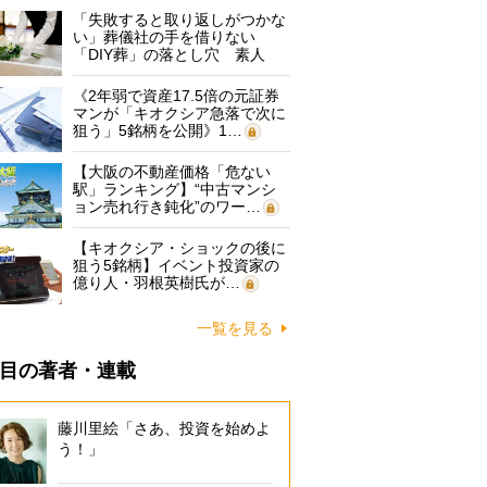
「失敗すると取り返しがつかな
い」葬儀社の手を借りない
「DIY葬」の落とし穴 素人
に…
《2年弱で資産17.5倍の元証券
マンが「キオクシア急落で次に
狙う」5銘柄を公開》1…
【大阪の不動産価格「危ない
駅」ランキング】“中古マンシ
ョン売れ行き鈍化”のワー…
【キオクシア・ショックの後に
狙う5銘柄】イベント投資家の
億り人・羽根英樹氏が…
一覧を見る
目の著者・連載
藤川里絵「さあ、投資を始めよ
う！」