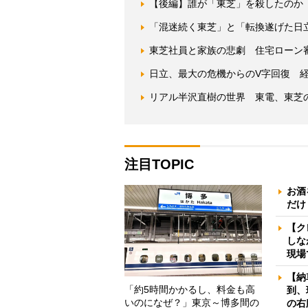
【後編】誰が「東芝」を殺したのか
「混迷続く東芝」と「転換遂げた日
東芝社員と家族の悲劇 住宅ローン
日立、最大の危機からのV字回復 経
リアル半沢直樹の世界 東電、東芝
注目TOPIC
お酒
だけ
【ク
しな
現場
【納
「約5時間かかるし、料金も高
到、
いのになぜ？」東京～博多間の
の右