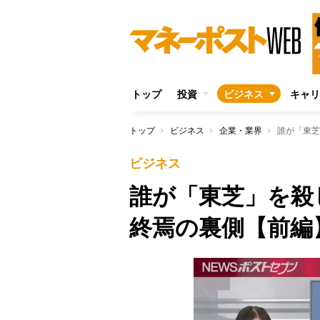
トップ
投資
ビジネス
キャリ
トップ
ビジネス
企業・業界
誰が「東芝
ビジネス
誰が「東芝」を殺
終焉の裏側【前編