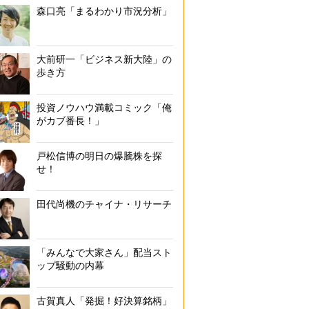
森口亮「まるわかり市況分析」
大前研一「ビジネス新大陸」の
歩き方
投資ノウハウ満載コミック「俺
がカブ番長！」
戸松信博の明日の爆騰株を探
せ！
田代尚機のチャイナ・リサーチ
「みんなで大家さん」配当スト
ップ騒動の内幕
古賀真人「発掘！好決算銘柄」