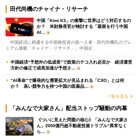
田代尚機のチャイナ・リサーチ
中国「Kimi K3」の衝撃に世界はどう対応するの
か？ 米財務長官が検討する「蒸留を行う中国
AI…
中国経済に精通する中国株投資の第一人者・田代尚機氏のプレ
ミアム連載「チャイナ・リサーチ」。中国企…
中国経済“予想外の低成長”で政策のテコ入れ必至か 経済運営
方針の修正で成長加速が予想さ…
“AI革命”で爆発的な需要拡大が見込まれる「CXO」とは何
か？ 高い競争力を持つ中国の医薬品…
一覧を見る
「みんなで大家さん」配当ストップ騒動の内幕
《ついに見えた問題の核心》「みんなで大家さ
ん」2000億円超不動産投資トラブル“異常なく
ら…