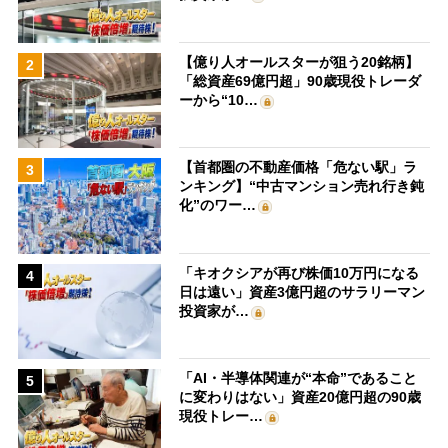
【億り人オールスターが狙う20銘柄】
2
「総資産69億円超」90歳現役トレーダ
ーから“10…
【首都圏の不動産価格「危ない駅」ラ
3
ンキング】“中古マンション売れ行き鈍
化”のワー…
「キオクシアが再び株価10万円になる
4
日は遠い」資産3億円超のサラリーマン
投資家が…
「AI・半導体関連が“本命”であること
5
に変わりはない」資産20億円超の90歳
現役トレー…