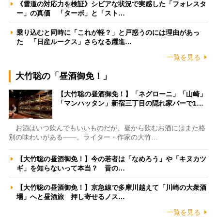
《雪道の対応力を検証》シビアな状況で実感した「フォレスタ
ー」の真価 「ターボ」と「スト…
乗り込むと同時に「これが軽？」と戸惑うのには理由があっ
た 「日産ルークス」さらなる躍進…
一覧を見る
大竹聡の「昼酒御免！」
【大竹聡の昼酒御免！】「ネグローニ」「山崎」
「マンハッタン」新宿三丁目の隠れ家バーで1…
お酒はいつ飲んでもいいものだが、昼から飲むお酒にはまた格
別の味わいがある――。ライター・作家の大竹…
【大竹聡の昼酒御免！】今の若者は「なめろう」や「キヌカツ
ギ」を知らないって本当？ 昔の…
【大竹聡の昼酒御免！】京急線で多摩川越えて「川崎の大衆酒
場」へと昼酒旅 押し寄せるノス…
一覧を見る