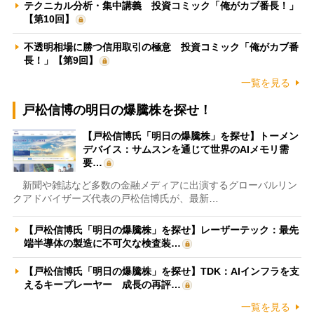
テクニカル分析・集中講義 投資コミック「俺がカブ番長！」
【第10回】
不透明相場に勝つ信用取引の極意 投資コミック「俺がカブ番
長！」【第9回】
一覧を見る
戸松信博の明日の爆騰株を探せ！
【戸松信博氏「明日の爆騰株」を探せ】トーメン
デバイス：サムスンを通じて世界のAIメモリ需
要…
新聞や雑誌など多数の金融メディアに出演するグローバルリン
クアドバイザーズ代表の戸松信博氏が、最新…
【戸松信博氏「明日の爆騰株」を探せ】レーザーテック：最先
端半導体の製造に不可欠な検査装…
【戸松信博氏「明日の爆騰株」を探せ】TDK：AIインフラを支
えるキープレーヤー 成長の再評…
一覧を見る