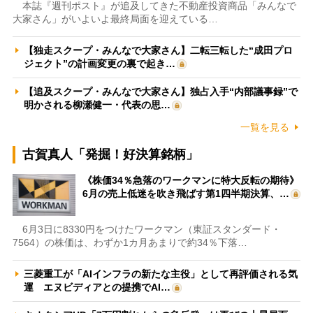
本誌『週刊ポスト』が追及してきた不動産投資商品「みんなで
大家さん」がいよいよ最終局面を迎えている…
【独走スクープ・みんなで大家さん】二転三転した“成田プロ
ジェクト”の計画変更の裏で起き…
【追及スクープ・みんなで大家さん】独占入手“内部議事録”で
明かされる柳瀬健一・代表の思…
一覧を見る
古賀真人「発掘！好決算銘柄」
《株価34％急落のワークマンに特大反転の期待》
6月の売上低迷を吹き飛ばす第1四半期決算、…
6月3日に8330円をつけたワークマン（東証スタンダード・
7564）の株価は、わずか1カ月あまりで約34％下落…
三菱重工が「AIインフラの新たな主役」として再評価される気
運 エヌビディアとの提携でAI…