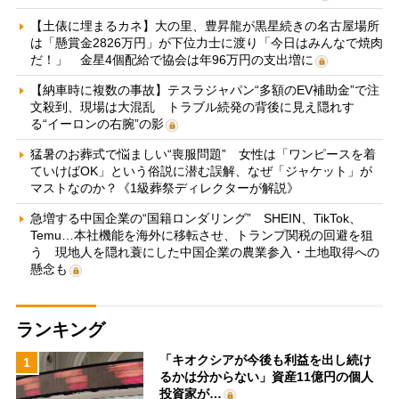
【土俵に埋まるカネ】大の里、豊昇龍が黒星続きの名古屋場所
は「懸賞金2826万円」が下位力士に渡り「今日はみんなで焼肉
だ！」 金星4個配給で協会は年96万円の支出増に
【納車時に複数の事故】テスラジャパン“多額のEV補助金”で注
文殺到、現場は大混乱 トラブル続発の背後に見え隠れす
る“イーロンの右腕”の影
猛暑のお葬式で悩ましい“喪服問題” 女性は「ワンピースを着
ていけばOK」という俗説に潜む誤解、なぜ「ジャケット」が
マストなのか？《1級葬祭ディレクターが解説》
急増する中国企業の“国籍ロンダリング” SHEIN、TikTok、
Temu…本社機能を海外に移転させ、トランプ関税の回避を狙
う 現地人を隠れ蓑にした中国企業の農業参入・土地取得への
懸念も
ランキング
「キオクシアが今後も利益を出し続け
1
るかは分からない」資産11億円の個人
投資家が…