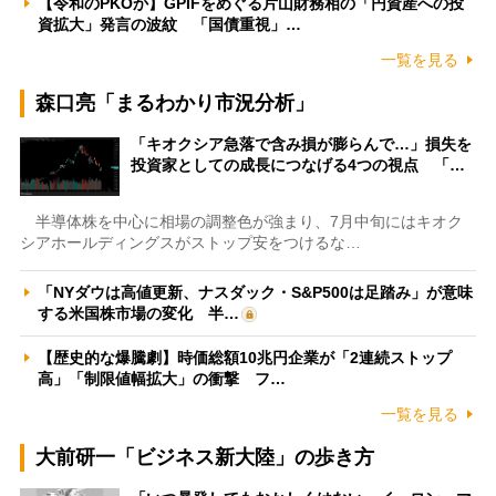
【令和のPKOか】GPIFをめぐる片山財務相の「円資産への投
資拡大」発言の波紋 「国債重視」…
一覧を見る
森口亮「まるわかり市況分析」
「キオクシア急落で含み損が膨らんで…」損失を
投資家としての成長につなげる4つの視点 「…
半導体株を中心に相場の調整色が強まり、7月中旬にはキオク
シアホールディングスがストップ安をつけるな…
「NYダウは高値更新、ナスダック・S&P500は足踏み」が意味
する米国株市場の変化 半…
【歴史的な爆騰劇】時価総額10兆円企業が「2連続ストップ
高」「制限値幅拡大」の衝撃 フ…
一覧を見る
大前研一「ビジネス新大陸」の歩き方