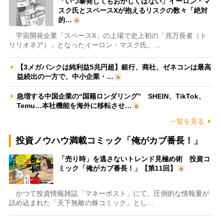
「いつ暴発してもおかしくはない」イーロン・マ
スク氏とスペースXが抱えるリスクの数々「絶対
的…
宇宙開発企業「スペースX」の上場で史上初の「兆万長者（ト
リリオネア）」となったイーロン・マスク氏。…
【3メガバンクは純利益5兆円超】銀行、商社、ゼネコンは最高
益続出の一方で、中小企業・…
急増する中国企業の“国籍ロンダリング” SHEIN、TikTok、
Temu…本社機能を海外に移転させ…
一覧を見る
投資ノウハウ満載コミック「俺がカブ番長！」
「売り時」を逃さないトレンド見極め術 投資コ
ミック「俺がカブ番長！」【第11回】
かつて投資情報雑誌「マネーポスト」にて、圧倒的な情報量が
詰め込まれた「天下無敵の株コミック」とし…