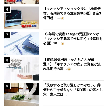
【キオクシア・ショック後に「株価倍
6
増」も期待できる注目銘柄5選】資産3
億円超・…
《2年弱で資産17.5倍の元証券マンが
7
「キオクシア急落で次に狙う」5銘柄を
公開》10…
【資産10億円超・かんちさんが厳
8
選！】「キオクシアの次」に資金が流
れる期待の高…
「失敗すると取り返しがつかない」葬
9
儀社の手を借りない「DIY葬」の落とし
穴 素人には…