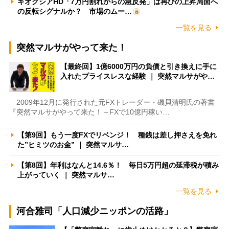
キオクシアHD「7万円割れからの急反発」は再びの上昇局面へ
の反転シグナルか？ 市場のムー…
一覧を見る
突然マルサがやって来た！
【最終回】1億6000万円の負債と引き換えに手に
入れたプライスレスな経験 ｜ 突然マルサがや…
2009年12月に発行された元FXトレーダー・磯貝清明氏の著書
『突然マルサがやって来た！～FXで10億円稼い…
【第9回】もう一度FXでリベンジ！ 種銭は差し押さえを免れ
た”ヒミツのお金” ｜ 突然マルサ…
【第8回】年利はなんと14.6％！ 毎日5万円超の延滞税が積み
上がっていく ｜ 突然マルサ…
一覧を見る
河合雅司「人口減少ニッポンの活路」