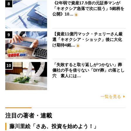
《2年弱で資産17.5倍の元証券マンが
8
「キオクシア急落で次に狙う」5銘柄を
公開》10…
【資産11億円マック・チェリーさん厳
9
選「キオクシア・ショック」後に大化
け期待4銘…
「失敗すると取り返しがつかない」葬
10
儀社の手を借りない「DIY葬」の落とし
穴 素人には…
一覧を見る
注目の著者・連載
藤川里絵「さあ、投資を始めよう！」