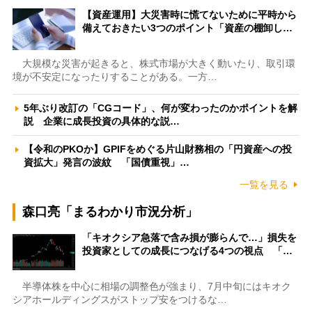
【資産運用】大災害時に慌てないために平時から
備えておきたい3つのポイント「資産の棚卸し…
大規模な災害が起きると、株式市場が大きく動いたり、取引環
境が不安定になったりすることがある。一方…
5年ぶり改訂の「CGコード」、何が変わったのかポイントを解
説 企業に成長投資の具体的な説…
【令和のPKOか】GPIFをめぐる片山財務相の「円資産への投
資拡大」発言の波紋 「国債重視」…
一覧を見る
森口亮「まるわかり市況分析」
「キオクシア急落で含み損が膨らんで…」損失を
投資家としての成長につなげる4つの視点 「…
半導体株を中心に相場の調整色が強まり、7月中旬にはキオク
シアホールディングスがストップ安をつけるな…