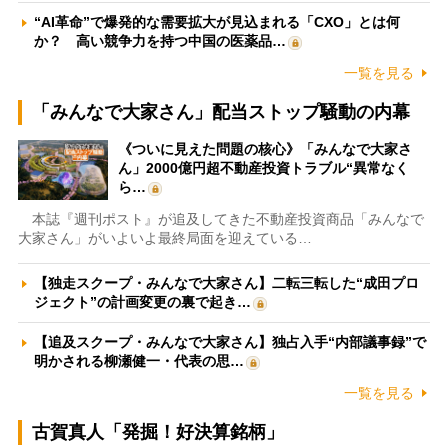
“AI革命”で爆発的な需要拡大が見込まれる「CXO」とは何
か？ 高い競争力を持つ中国の医薬品…
一覧を見る
「みんなで大家さん」配当ストップ騒動の内幕
《ついに見えた問題の核心》「みんなで大家さ
ん」2000億円超不動産投資トラブル“異常なく
ら…
本誌『週刊ポスト』が追及してきた不動産投資商品「みんなで
大家さん」がいよいよ最終局面を迎えている…
【独走スクープ・みんなで大家さん】二転三転した“成田プロ
ジェクト”の計画変更の裏で起き…
【追及スクープ・みんなで大家さん】独占入手“内部議事録”で
明かされる柳瀬健一・代表の思…
一覧を見る
古賀真人「発掘！好決算銘柄」