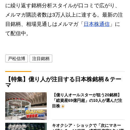
に繰り返す銘柄分析スタイルが口コミで広がり、
メルマガ購読者数は3万人以上に達する。最新の注
目銘柄、相場見通しはメルマガ「
日本株通信
」に
て配信中。
戸松信博
注目銘柄
【特集】億り人が注目する日本株銘柄＆テー
マ
【億り人オールスターが狙う20銘柄】
「総資産69億円超」の10人が選んだ注
目株
キオクシア・ショックで「次にマネー