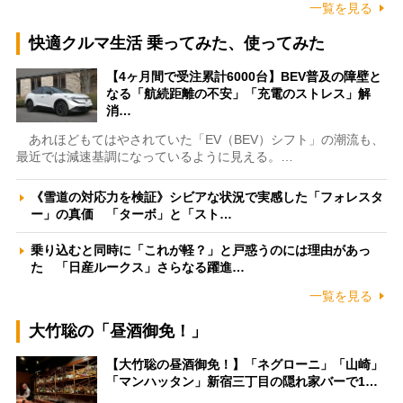
一覧を見る
快適クルマ生活 乗ってみた、使ってみた
【4ヶ月間で受注累計6000台】BEV普及の障壁と
なる「航続距離の不安」「充電のストレス」解
消…
あれほどもてはやされていた「EV（BEV）シフト」の潮流も、
最近では減速基調になっているように見える。…
《雪道の対応力を検証》シビアな状況で実感した「フォレスタ
ー」の真価 「ターボ」と「スト…
乗り込むと同時に「これが軽？」と戸惑うのには理由があっ
た 「日産ルークス」さらなる躍進…
一覧を見る
大竹聡の「昼酒御免！」
【大竹聡の昼酒御免！】「ネグローニ」「山崎」
「マンハッタン」新宿三丁目の隠れ家バーで1…