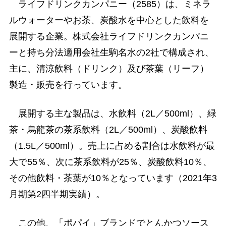
ライフドリンクカンパニー（2585）は、ミネラ
ルウォーターやお茶、炭酸水を中心とした飲料を
展開する企業。株式会社ライフドリンクカンパニ
ーと持ち分法適用会社生駒名水の2社で構成され、
主に、清涼飲料（ドリンク）及び茶葉（リーフ）
製造・販売を行っています。
展開する主な製品は、水飲料（2L／500ml）、緑
茶・烏龍茶の茶系飲料（2L／500ml）、炭酸飲料
（1.5L／500ml）。売上に占める割合は水飲料が最
大で55％、次に茶系飲料が25％、炭酸飲料10％、
その他飲料・茶葉が10％となっています（2021年3
月期第2四半期実績）。
この他、「ポパイ」ブランドでとんかつソース