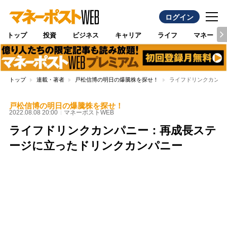
ログイン
トップ
投資
ビジネス
キャリア
ライフ
マネー
トップ
連載・著者
戸松信博の明日の爆騰株を探せ！
ライフドリンクカンパ
戸松信博の明日の爆騰株を探せ！
2022.08.08 20:00
マネーポストWEB
ライフドリンクカンパニー：再成長ステ
ージに立ったドリンクカンパニー
Loaded
:
100.00%
/
Unmute