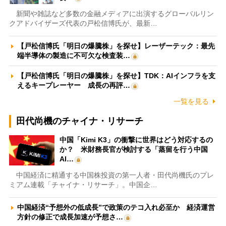
新聞や雑誌など多数の金融メディアに出演するグローバルリン
クアドバイザーズ代表の戸松信博氏が、最新…
【戸松信博氏「明日の爆騰株」を探せ】レーザーテック：最先
端半導体の製造に不可欠な検査装…
【戸松信博氏「明日の爆騰株」を探せ】TDK：AIインフラを支
えるキープレーヤー 成長の再評…
一覧を見る
田代尚機のチャイナ・リサーチ
中国「Kimi K3」の衝撃に世界はどう対応するの
か？ 米財務長官が検討する「蒸留を行う中国
AI…
中国経済に精通する中国株投資の第一人者・田代尚機氏のプレ
ミアム連載「チャイナ・リサーチ」。中国企…
中国経済“予想外の低成長”で政策のテコ入れ必至か 経済運営
方針の修正で成長加速が予想さ…