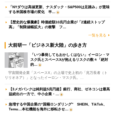
「NYダウは高値更新、ナスダック・S&P500は足踏み」が意味
する米国株市場の変化 半…
【歴史的な爆騰劇】時価総額10兆円企業が「2連続ストップ
高」「制限値幅拡大」の衝撃 フ…
一覧を見る
大前研一「ビジネス新大陸」の歩き方
「いつ暴発してもおかしくはない」イーロン・マ
スク氏とスペースXが抱えるリスクの数々「絶対
的…
宇宙開発企業「スペースX」の上場で史上初の「兆万長者（ト
リリオネア）」となったイーロン・マスク氏。…
【3メガバンクは純利益5兆円超】銀行、商社、ゼネコンは最高
益続出の一方で、中小企業・…
急増する中国企業の“国籍ロンダリング” SHEIN、TikTok、
Temu…本社機能を海外に移転させ…