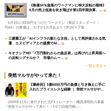
《株価34％急落のワークマンに特大反転の期待》
6月の売上低迷を吹き飛ばす第1四半期決算、…
6月3日に8330円をつけたワークマン（東証スタンダード・
7564）の株価は、わずか1カ月あまりで約34％下落…
三菱重工が「AIインフラの新たな主役」として再評価される気
運 エヌビディアとの提携でAI…
キオクシアHD「7万円割れからの急反発」は再びの上昇局面へ
の反転シグナルか？ 市場のムー…
一覧を見る
突然マルサがやって来た！
【最終回】1億6000万円の負債と引き換えに手に
入れたプライスレスな経験 ｜ 突然マルサがや…
2009年12月に発行された元FXトレーダー・磯貝清明氏の著書
『突然マルサがやって来た！～FXで10億円稼い…