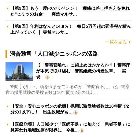
【第9回】もう一度FXでリベンジ！ 種銭は差し押さえを免れ
た”ヒミツのお金” ｜ 突然マルサ…
【第8回】年利はなんと14.6％！ 毎日5万円超の延滞税が積み
上がっていく ｜ 突然マルサ…
一覧を見る
河合雅司「人口減少ニッポンの活路」
【「警察官離れ」に歯止めはかかるか？】警察庁
が本気で取り組む「警察組織の構造改革」 実
現…
警察庁が目下、頭を悩ませているのが「警察官不足」だ。警察
官の採用試験の受験者数は10年間で2分の1以…
【安全・安心ニッポンの危機】採用試験受験者数は10年間で2
分の1以下に！ 出生数減がも…
【医療崩壊】人口減少で「医師不足」に加えて「患者不足」に
見舞われ地域医療が限界に 今後…