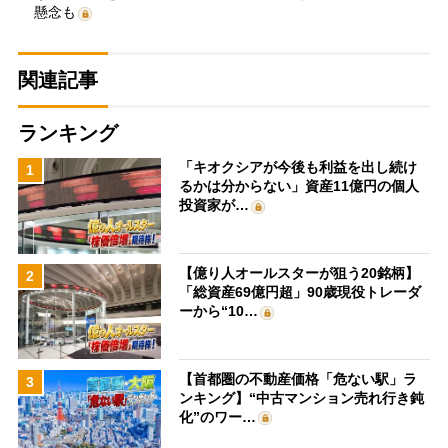
懸念も
関連記事
ランキング
「キオクシアが今後も利益を出し続け
1
るかは分からない」資産11億円の個人
投資家が…
【億り人オールスターが狙う20銘柄】
2
「総資産69億円超」90歳現役トレーダ
ーから“10…
【首都圏の不動産価格「危ない駅」ラ
3
ンキング】“中古マンション売れ行き鈍
化”のワー…