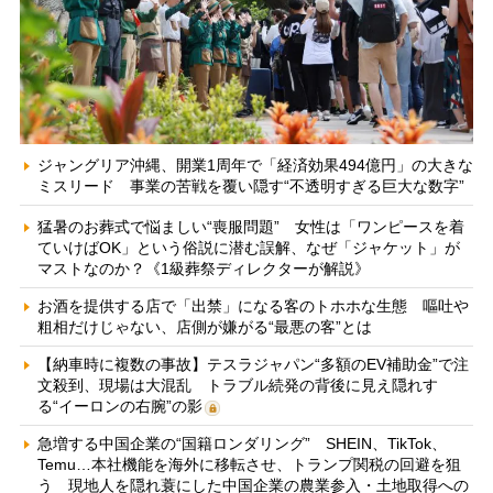
ジャングリア沖縄、開業1周年で「経済効果494億円」の大きな
ミスリード 事業の苦戦を覆い隠す“不透明すぎる巨大な数字”
猛暑のお葬式で悩ましい“喪服問題” 女性は「ワンピースを着
ていけばOK」という俗説に潜む誤解、なぜ「ジャケット」が
マストなのか？《1級葬祭ディレクターが解説》
お酒を提供する店で「出禁」になる客のトホホな生態 嘔吐や
粗相だけじゃない、店側が嫌がる“最悪の客”とは
【納車時に複数の事故】テスラジャパン“多額のEV補助金”で注
文殺到、現場は大混乱 トラブル続発の背後に見え隠れす
る“イーロンの右腕”の影
急増する中国企業の“国籍ロンダリング” SHEIN、TikTok、
Temu…本社機能を海外に移転させ、トランプ関税の回避を狙
う 現地人を隠れ蓑にした中国企業の農業参入・土地取得への