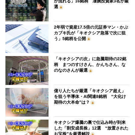
が流れる」16銘柄 凄腕投資家3名が厳
選
2年弱で資産17.5倍の元証券マン・かぶ
カブキ氏が「キオクシア急落で次に狙
う」5銘柄を公開
「キオクシアの次」に急騰期待の22銘
柄 まつのすけさん、かんちさん、な
のなのさんが厳選
億り人たちが厳選「キオクシア超え」
を狙う半導体・AI関連8銘柄 “大化け
期待の大本命”は？
キオクシア爆騰の裏で仕込み時が到来
した「割安成長株」12選 “放置された
お宝株”を厳選解説