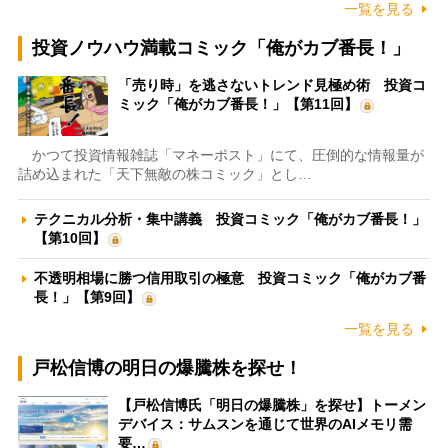
一覧を見る
投資ノウハウ満載コミック「俺がカブ番長！」
「売り時」を逃さないトレンド見極め術 投資コ
ミック「俺がカブ番長！」【第11回】
かつて投資情報雑誌「マネーポスト」にて、圧倒的な情報量が
詰め込まれた「天下無敵の株コミック」とし…
テクニカル分析・集中講義 投資コミック「俺がカブ番長！」
【第10回】
不透明相場に勝つ信用取引の極意 投資コミック「俺がカブ番
長！」【第9回】
一覧を見る
戸松信博の明日の爆騰株を探せ！
【戸松信博氏「明日の爆騰株」を探せ】トーメン
デバイス：サムスンを通じて世界のAIメモリ需
要…