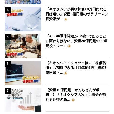
「キオクシアが再び株価10万円になる
4
日は遠い」資産3億円超のサラリーマン
投資家が…
「AI・半導体関連が“本命”であること
5
に変わりはない」資産20億円超の90歳
現役トレー…
【キオクシア・ショック後に「株価倍
6
増」も期待できる注目銘柄5選】資産3
億円超・…
【資産10億円超・かんちさんが厳
7
選！】「キオクシアの次」に資金が流
れる期待の高…