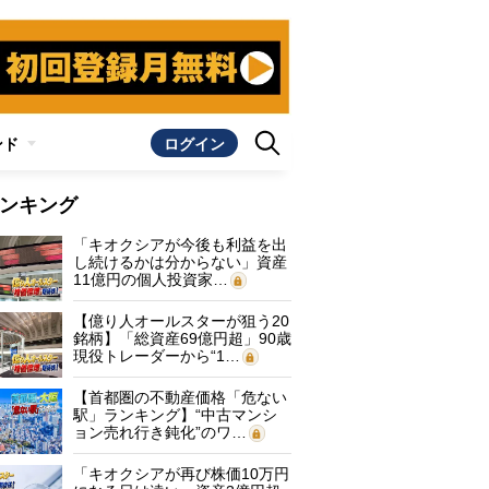
ンド
ログイン
ンキング
「キオクシアが今後も利益を出
し続けるかは分からない」資産
11億円の個人投資家…
【億り人オールスターが狙う20
銘柄】「総資産69億円超」90歳
現役トレーダーから“1…
【首都圏の不動産価格「危ない
駅」ランキング】“中古マンシ
ョン売れ行き鈍化”のワ…
「キオクシアが再び株価10万円