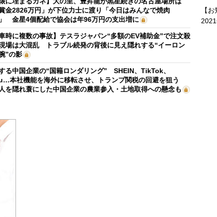
俵に埋まるカネ】大の里、豊昇龍が黒星続きの名古屋場所は
【お
賞金2826万円」が下位力士に渡り「今日はみんなで焼肉
」 金星4個配給で協会は年96万円の支出増に
202
車時に複数の事故】テスラジャパン“多額のEV補助金”で注文殺
現場は大混乱 トラブル続発の背後に見え隠れする“イーロン
腕”の影
する中国企業の“国籍ロンダリング” SHEIN、TikTok、
mu…本社機能を海外に移転させ、トランプ関税の回避を狙う
人を隠れ蓑にした中国企業の農業参入・土地取得への懸念も