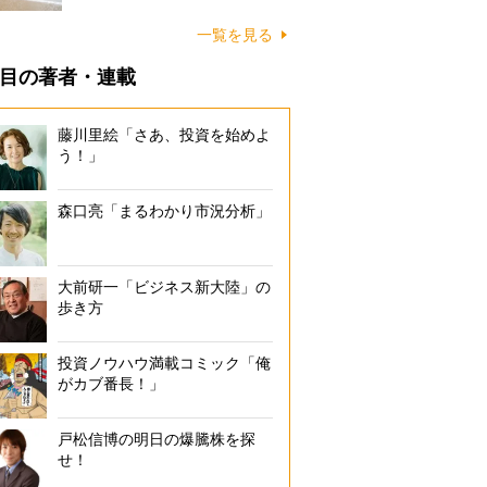
に…
一覧を見る
目の著者・連載
藤川里絵「さあ、投資を始めよ
う！」
森口亮「まるわかり市況分析」
大前研一「ビジネス新大陸」の
歩き方
投資ノウハウ満載コミック「俺
がカブ番長！」
戸松信博の明日の爆騰株を探
せ！