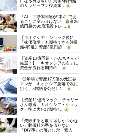
になる日は遠い」資産3億円超
のサラリーマン投資家…
「AI・半導体関連が“本命”であ
ることに変わりはない」資産20
億円超の90歳現役トレ…
【キオクシア・ショック後に
「株価倍増」も期待できる注目
銘柄5選】資産3億円超…
【資産10億円超・かんちさんが
厳選！】「キオクシアの次」に
資金が流れる期待の…
《2年弱で資産17.5倍の元証券
マンが「キオクシア急落で次に
狙う」5銘柄を公開》1…
【資産11億円マック・チェリー
さん厳選「キオクシア・ショッ
ク」後に大化け期待4…
「失敗すると取り返しがつかな
い」葬儀社の手を借りない
「DIY葬」の落とし穴 素人