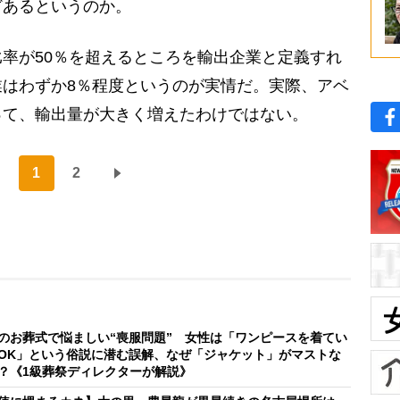
どあるというのか。
率が50％を超えるところを輸出企業と定義すれ
はわずか8％程度というのが実情だ。実際、アベ
って、輸出量が大きく増えたわけではない。
1
2
のお葬式で悩ましい“喪服問題” 女性は「ワンピースを着てい
OK」という俗説に潜む誤解、なぜ「ジャケット」がマストな
？《1級葬祭ディレクターが解説》