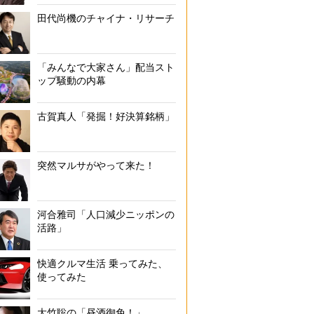
田代尚機のチャイナ・リサーチ
「みんなで大家さん」配当スト
ップ騒動の内幕
古賀真人「発掘！好決算銘柄」
突然マルサがやって来た！
河合雅司「人口減少ニッポンの
活路」
快適クルマ生活 乗ってみた、
使ってみた
大竹聡の「昼酒御免！」