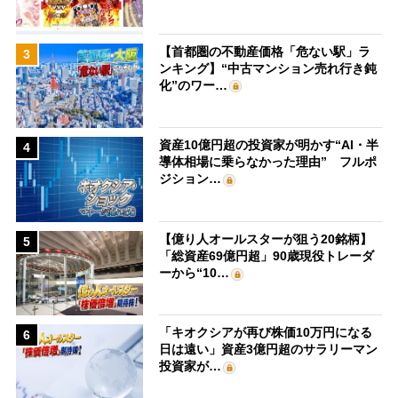
【首都圏の不動産価格「危ない駅」ラ
3
ンキング】“中古マンション売れ行き鈍
化”のワー…
資産10億円超の投資家が明かす“AI・半
4
導体相場に乗らなかった理由” フルポ
ジション…
【億り人オールスターが狙う20銘柄】
5
「総資産69億円超」90歳現役トレーダ
ーから“10…
「キオクシアが再び株価10万円になる
6
日は遠い」資産3億円超のサラリーマン
投資家が…