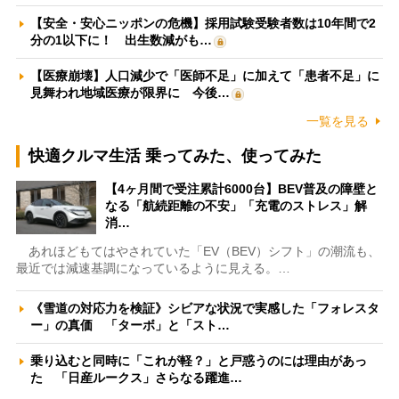
【安全・安心ニッポンの危機】採用試験受験者数は10年間で2
分の1以下に！ 出生数減がも…
【医療崩壊】人口減少で「医師不足」に加えて「患者不足」に
見舞われ地域医療が限界に 今後…
一覧を見る
快適クルマ生活 乗ってみた、使ってみた
【4ヶ月間で受注累計6000台】BEV普及の障壁と
なる「航続距離の不安」「充電のストレス」解
消…
あれほどもてはやされていた「EV（BEV）シフト」の潮流も、
最近では減速基調になっているように見える。…
《雪道の対応力を検証》シビアな状況で実感した「フォレスタ
ー」の真価 「ターボ」と「スト…
乗り込むと同時に「これが軽？」と戸惑うのには理由があっ
た 「日産ルークス」さらなる躍進…