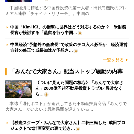
中国経済に精通する中国株投資の第一人者・田代尚機氏のプレ
ミアム連載「チャイナ・リサーチ」。中国の…
中国「Kimi K3」の衝撃に世界はどう対応するのか？ 米財務
長官が検討する「蒸留を行う中国…
中国経済“予想外の低成長”で政策のテコ入れ必至か 経済運営
方針の修正で成長加速が予想さ…
一覧を見る
「みんなで大家さん」配当ストップ騒動の内幕
《ついに見えた問題の核心》「みんなで大家さ
ん」2000億円超不動産投資トラブル“異常なく
ら…
本誌『週刊ポスト』が追及してきた不動産投資商品「みんなで
大家さん」がいよいよ最終局面を迎えている…
【独走スクープ・みんなで大家さん】二転三転した“成田プロ
ジェクト”の計画変更の裏で起き…