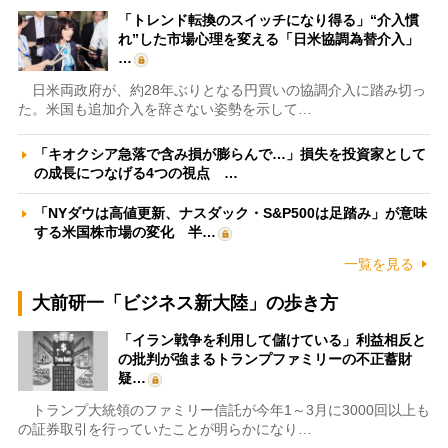
「トレンド転換のスイッチになり得る」“介入慣
れ”した市場心理を変える「日米協調為替介入」
…
日米両政府が、約28年ぶりとなる円買いの協調介入に踏み切っ
た。米国も追加介入を辞さない姿勢を示して…
「キオクシア急落で含み損が膨らんで…」損失を投資家として
の成長につなげる4つの視点 …
「NYダウは高値更新、ナスダック・S&P500は足踏み」が意味
する米国株市場の変化 半…
一覧を見る
大前研一「ビジネス新大陸」の歩き方
「イラン戦争を利用して儲けている」利益相反と
の批判が強まるトランプファミリーの不正蓄財
疑…
トランプ大統領のファミリー信託が今年1～3月に3000回以上も
の証券取引を行っていたことが明らかになり…