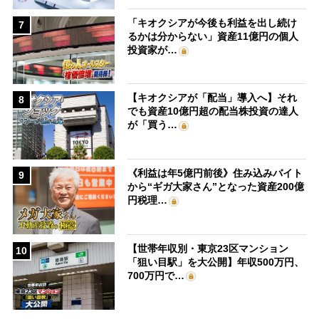
「キオクシアが今後も利益を出し続け
7
るかは分からない」資産11億円の個人
投資家が…
【キオクシアが「配当」導入へ】それ
8
でも資産10億円超の配当株投資の達人
が「買う…
《利益は年5億円前後》住み込みバイト
9
から“ギガ大家さん”となった資産200億
円税理…
【世帯年収別・東京23区マンション
10
「狙い目駅」を大公開】年収500万円、
700万円で…