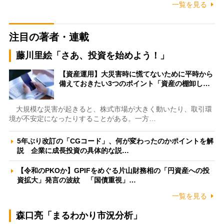
一覧を見る
注目の著者・連載
藤川里絵「さあ、投資を始めよう！」
【資産運用】大災害時に慌てないために平時から
備えておきたい3つのポイント「資産の棚卸し…
大規模な災害が起きると、株式市場が大きく動いたり、取引環
境が不安定になったりすることがある。一方…
5年ぶり改訂の「CGコード」、何が変わったのかポイントを解
説 企業に成長投資の具体的な説…
【令和のPKOか】GPIFをめぐる片山財務相の「円資産への投
資拡大」発言の波紋 「国債重視」…
一覧を見る
森口亮「まるわかり市況分析」