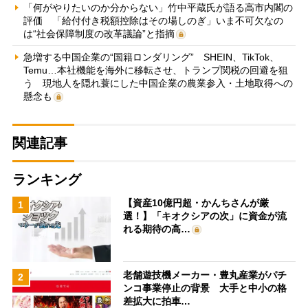
「何がやりたいのか分からない」竹中平蔵氏が語る高市内閣の
評価 「給付付き税額控除はその場しのぎ」いま不可欠なの
は“社会保障制度の改革議論”と指摘
急増する中国企業の“国籍ロンダリング” SHEIN、TikTok、
Temu…本社機能を海外に移転させ、トランプ関税の回避を狙
う 現地人を隠れ蓑にした中国企業の農業参入・土地取得への
懸念も
関連記事
ランキング
【資産10億円超・かんちさんが厳
1
選！】「キオクシアの次」に資金が流
れる期待の高…
老舗遊技機メーカー・豊丸産業がパチ
2
ンコ事業停止の背景 大手と中小の格
差拡大に拍車…