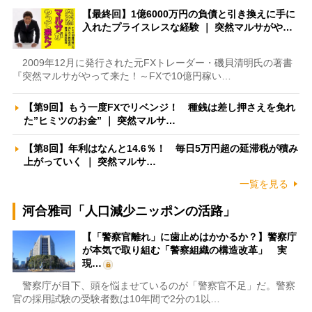
【最終回】1億6000万円の負債と引き換えに手に
入れたプライスレスな経験 ｜ 突然マルサがや…
2009年12月に発行された元FXトレーダー・磯貝清明氏の著書
『突然マルサがやって来た！～FXで10億円稼い…
【第9回】もう一度FXでリベンジ！ 種銭は差し押さえを免れ
た”ヒミツのお金” ｜ 突然マルサ…
【第8回】年利はなんと14.6％！ 毎日5万円超の延滞税が積み
上がっていく ｜ 突然マルサ…
一覧を見る
河合雅司「人口減少ニッポンの活路」
【「警察官離れ」に歯止めはかかるか？】警察庁
が本気で取り組む「警察組織の構造改革」 実
現…
警察庁が目下、頭を悩ませているのが「警察官不足」だ。警察
官の採用試験の受験者数は10年間で2分の1以…