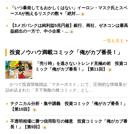
「いつ暴発してもおかしくはない」イーロン・マスク氏とスペ
ースXが抱えるリスクの数々「絶対…
【3メガバンクは純利益5兆円超】銀行、商社、ゼネコンは最高
益続出の一方で、中小企業・…
一覧を見る
投資ノウハウ満載コミック「俺がカブ番長！」
「売り時」を逃さないトレンド見極め術 投資コ
ミック「俺がカブ番長！」【第11回】
かつて投資情報雑誌「マネーポスト」にて、圧倒的な情報量が
詰め込まれた「天下無敵の株コミック」とし…
テクニカル分析・集中講義 投資コミック「俺がカブ番長！」
【第10回】
不透明相場に勝つ信用取引の極意 投資コミック「俺がカブ番
長！」【第9回】