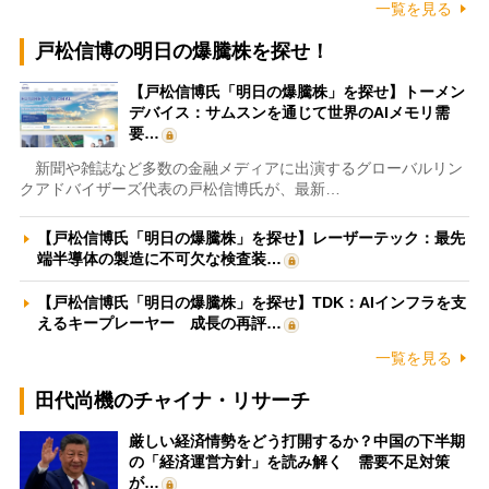
一覧を見る
戸松信博の明日の爆騰株を探せ！
【戸松信博氏「明日の爆騰株」を探せ】トーメン
デバイス：サムスンを通じて世界のAIメモリ需
要…
新聞や雑誌など多数の金融メディアに出演するグローバルリン
クアドバイザーズ代表の戸松信博氏が、最新…
【戸松信博氏「明日の爆騰株」を探せ】レーザーテック：最先
端半導体の製造に不可欠な検査装…
【戸松信博氏「明日の爆騰株」を探せ】TDK：AIインフラを支
えるキープレーヤー 成長の再評…
一覧を見る
田代尚機のチャイナ・リサーチ
厳しい経済情勢をどう打開するか？中国の下半期
の「経済運営方針」を読み解く 需要不足対策
が…