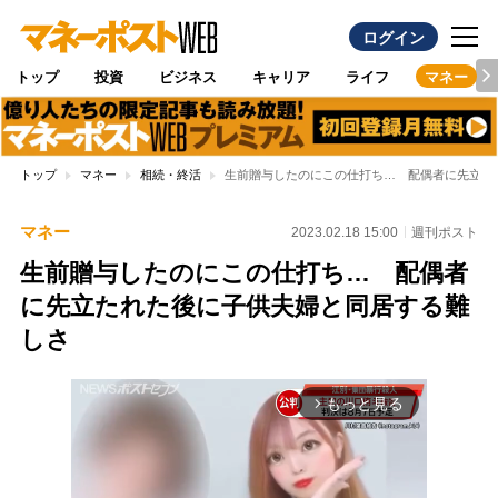
ログイン
トップ
投資
ビジネス
キャリア
ライフ
マネー
トップ
マネー
相続・終活
生前贈与したのにこの仕打ち… 配偶者に先立た
マネー
2023.02.18 15:00
週刊ポスト
生前贈与したのにこの仕打ち… 配偶者
に先立たれた後に子供夫婦と同居する難
しさ
もっと見る
arrow_forward_ios