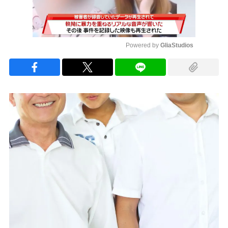
Powered by 
GliaStudios
Mute