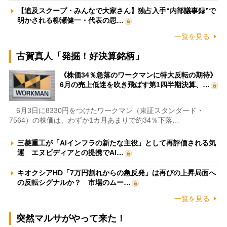
【追及スクープ・みんなで大家さん】独占入手“内部議事録”で
明かされる柳瀬健一・代表の思…
一覧を見る
古賀真人「発掘！好決算銘柄」
《株価34％急落のワークマンに特大反転の期待》
6月の売上低迷を吹き飛ばす第1四半期決算、…
6月3日に8330円をつけたワークマン（東証スタンダード・
7564）の株価は、わずか1カ月あまりで約34％下落…
三菱重工が「AIインフラの新たな主役」として再評価される気
運 エヌビディアとの提携でAI…
キオクシアHD「7万円割れからの急反発」は再びの上昇局面へ
の反転シグナルか？ 市場のムー…
一覧を見る
突然マルサがやって来た！