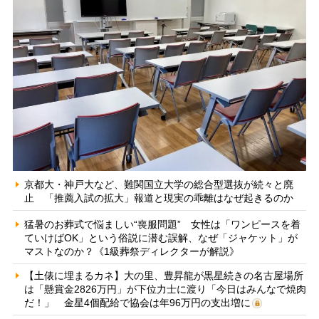
京都大・神戸大など、難関国立大学の総合型選抜が続々と廃
止 「推薦入試の拡大」報道と現実の乖離はなぜ起きるのか
猛暑のお葬式で悩ましい“喪服問題” 女性は「ワンピースを着
ていけばOK」という俗説に潜む誤解、なぜ「ジャケット」が
マストなのか？《1級葬祭ディレクターが解説》
【土俵に埋まるカネ】大の里、豊昇龍が黒星続きの名古屋場所
は「懸賞金2826万円」が下位力士に渡り「今日はみんなで焼肉
だ！」 金星4個配給で協会は年96万円の支出増に