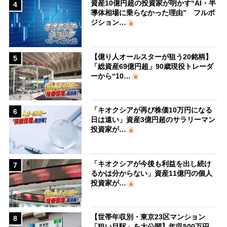
資産10億円超の投資家が明かす“AI・半
4
導体相場に乗らなかった理由” フルポ
ジション…
【億り人オールスターが狙う20銘柄】
5
「総資産69億円超」90歳現役トレーダ
ーから“10…
「キオクシアが再び株価10万円になる
6
日は遠い」資産3億円超のサラリーマン
投資家が…
「キオクシアが今後も利益を出し続け
7
るかは分からない」資産11億円の個人
投資家が…
【世帯年収別・東京23区マンション
8
「狙い目駅」を大公開】年収500万円、