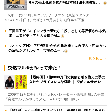
6月の売上低迷を吹き飛ばす第1四半期決算、…
6月3日に8330円をつけたワークマン（東証スタンダード・
7564）の株価は、わずか1カ月あまりで約34％下落…
三菱重工が「AIインフラの新たな主役」として再評価される気
運 エヌビディアとの提携でAI…
キオクシアHD「7万円割れからの急反発」は再びの上昇局面へ
の反転シグナルか？ 市場のムー…
一覧を見る
突然マルサがやって来た！
【最終回】1億6000万円の負債と引き換えに手に
入れたプライスレスな経験 ｜ 突然マルサがや…
2009年12月に発行された元FXトレーダー・磯貝清明氏の著書
『突然マルサがやって来た！～FXで10億円稼い…
【第9回】もう一度FXでリベンジ！ 種銭は差し押さえを免れ