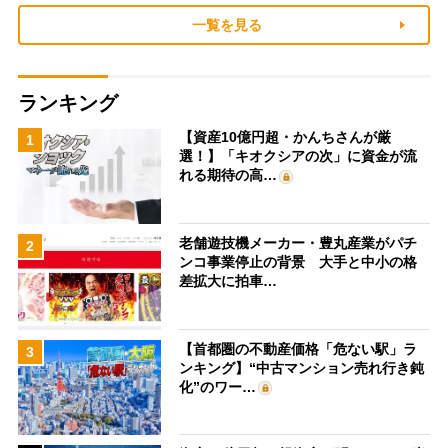
一覧を見る
ランキング
【資産10億円超・かんちさんが厳
1
選！】「キオクシアの次」に資金が流
れる期待の高…
老舗遊技機メーカー・豊丸産業がパチ
2
ンコ事業停止の背景 大手と中小の格
差拡大に拍車…
【首都圏の不動産価格「危ない駅」ラ
3
ンキング】“中古マンション売れ行き鈍
化”のワー…