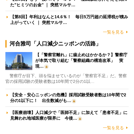
た”ヒミツのお金” ｜ 突然マルサ…
【第8回】年利はなんと14.6％！ 毎日5万円超の延滞税が積み
上がっていく ｜ 突然マルサ…
一覧を見る
河合雅司「人口減少ニッポンの活路」
【「警察官離れ」に歯止めはかかるか？】警察庁
が本気で取り組む「警察組織の構造改革」 実
現…
警察庁が目下、頭を悩ませているのが「警察官不足」だ。警察
官の採用試験の受験者数は10年間で2分の1以…
【安全・安心ニッポンの危機】採用試験受験者数は10年間で2
分の1以下に！ 出生数減がも…
【医療崩壊】人口減少で「医師不足」に加えて「患者不足」に
見舞われ地域医療が限界に 今後…
一覧を見る