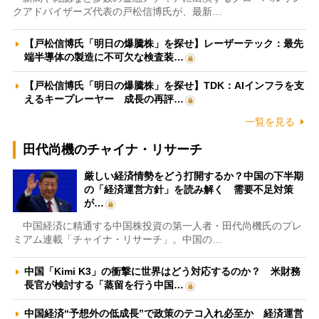
クアドバイザーズ代表の戸松信博氏が、最新…
【戸松信博氏「明日の爆騰株」を探せ】レーザーテック：最先
端半導体の製造に不可欠な検査装…
【戸松信博氏「明日の爆騰株」を探せ】TDK：AIインフラを支
えるキープレーヤー 成長の再評…
一覧を見る
田代尚機のチャイナ・リサーチ
厳しい経済情勢をどう打開するか？中国の下半期
の「経済運営方針」を読み解く 需要不足対策
が…
中国経済に精通する中国株投資の第一人者・田代尚機氏のプレ
ミアム連載「チャイナ・リサーチ」。中国の…
中国「Kimi K3」の衝撃に世界はどう対応するのか？ 米財務
長官が検討する「蒸留を行う中国…
中国経済“予想外の低成長”で政策のテコ入れ必至か 経済運営