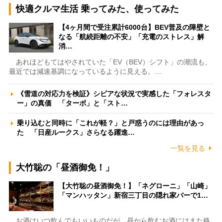
快適クルマ生活 乗ってみた、使ってみた
【4ヶ月間で受注累計6000台】BEV普及の障壁と
なる「航続距離の不安」「充電のストレス」解
消…
あれほどもてはやされていた「EV（BEV）シフト」の潮流も、
最近では減速基調になっているように見える。…
《雪道の対応力を検証》シビアな状況で実感した「フォレスタ
ー」の真価 「ターボ」と「スト…
乗り込むと同時に「これが軽？」と戸惑うのには理由があっ
た 「日産ルークス」さらなる躍進…
一覧を見る
大竹聡の「昼酒御免！」
【大竹聡の昼酒御免！】「ネグローニ」「山崎」
「マンハッタン」新宿三丁目の隠れ家バーで1…
お酒はいつ飲んでもいいものだが、昼から飲むお酒にはまた格