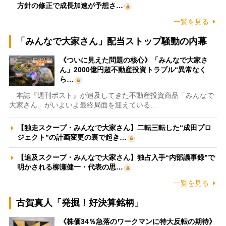
方針の修正で成長加速が予想さ…
一覧を見る
「みんなで大家さん」配当ストップ騒動の内幕
《ついに見えた問題の核心》「みんなで大家さ
ん」2000億円超不動産投資トラブル“異常なく
ら…
本誌『週刊ポスト』が追及してきた不動産投資商品「みんなで
大家さん」がいよいよ最終局面を迎えている…
【独走スクープ・みんなで大家さん】二転三転した“成田プロ
ジェクト”の計画変更の裏で起き…
【追及スクープ・みんなで大家さん】独占入手“内部議事録”で
明かされる柳瀬健一・代表の思…
一覧を見る
古賀真人「発掘！好決算銘柄」
《株価34％急落のワークマンに特大反転の期待》