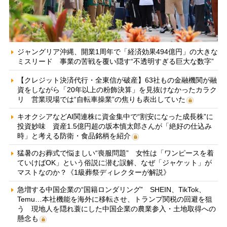
ジャングリア沖縄、開業1周年で「経済効果494億円」の大きな
ミスリード 事業の苦戦を覆い隠す“不透明すぎる巨大な数字”
【クレジット決済代行・全東信が破産】63社もの金融機関が融
資をしながら「20年以上の粉飾決算」を見抜けなかったカラク
リ 営業現場では“自転車操業”の焦りも表出していた
キオクシアなどAI関連株に資金集中で“割安になった成長株”に
投資妙味 資産1.5億円超の坂本慎太郎さんが「絶好の仕込み
時」と考える防衛・食品銘柄を紹介
猛暑のお葬式で悩ましい“喪服問題” 女性は「ワンピースを着
ていけばOK」という俗説に潜む誤解、なぜ「ジャケット」が
マストなのか？《1級葬祭ディレクターが解説》
急増する中国企業の“国籍ロンダリング” SHEIN、TikTok、
Temu…本社機能を海外に移転させ、トランプ関税の回避を狙
う 現地人を隠れ蓑にした中国企業の農業参入・土地取得への
懸念も