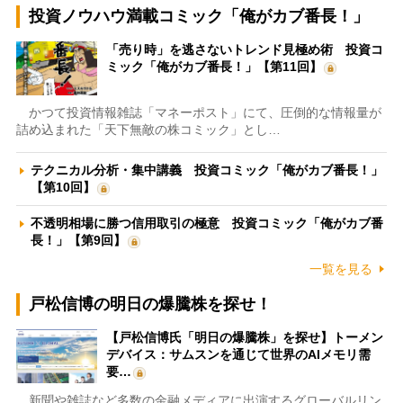
投資ノウハウ満載コミック「俺がカブ番長！」
「売り時」を逃さないトレンド見極め術 投資コ
ミック「俺がカブ番長！」【第11回】
かつて投資情報雑誌「マネーポスト」にて、圧倒的な情報量が
詰め込まれた「天下無敵の株コミック」とし…
テクニカル分析・集中講義 投資コミック「俺がカブ番長！」
【第10回】
不透明相場に勝つ信用取引の極意 投資コミック「俺がカブ番
長！」【第9回】
一覧を見る
戸松信博の明日の爆騰株を探せ！
【戸松信博氏「明日の爆騰株」を探せ】トーメン
デバイス：サムスンを通じて世界のAIメモリ需
要…
新聞や雑誌など多数の金融メディアに出演するグローバルリン