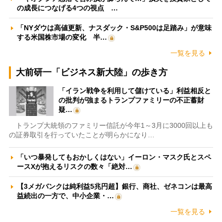
の成長につなげる4つの視点 …
「NYダウは高値更新、ナスダック・S&P500は足踏み」が意味
する米国株市場の変化 半…
一覧を見る
大前研一「ビジネス新大陸」の歩き方
「イラン戦争を利用して儲けている」利益相反と
の批判が強まるトランプファミリーの不正蓄財
疑…
トランプ大統領のファミリー信託が今年1～3月に3000回以上も
の証券取引を行っていたことが明らかになり…
「いつ暴発してもおかしくはない」イーロン・マスク氏とスペ
ースXが抱えるリスクの数々「絶対…
【3メガバンクは純利益5兆円超】銀行、商社、ゼネコンは最高
益続出の一方で、中小企業・…
一覧を見る