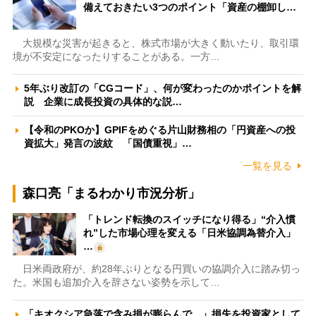
備えておきたい3つのポイント「資産の棚卸し…
大規模な災害が起きると、株式市場が大きく動いたり、取引環
境が不安定になったりすることがある。一方…
5年ぶり改訂の「CGコード」、何が変わったのかポイントを解
説 企業に成長投資の具体的な説…
【令和のPKOか】GPIFをめぐる片山財務相の「円資産への投
資拡大」発言の波紋 「国債重視」…
一覧を見る
森口亮「まるわかり市況分析」
「トレンド転換のスイッチになり得る」“介入慣
れ”した市場心理を変える「日米協調為替介入」
…
日米両政府が、約28年ぶりとなる円買いの協調介入に踏み切っ
た。米国も追加介入を辞さない姿勢を示して…
「キオクシア急落で含み損が膨らんで…」損失を投資家として