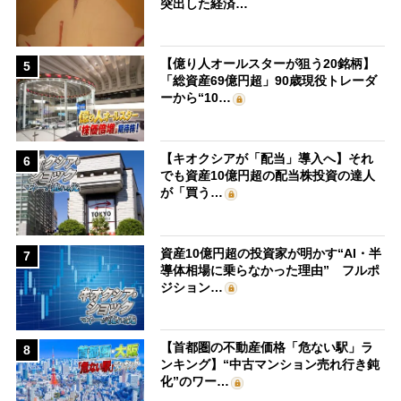
突出した経済…
【億り人オールスターが狙う20銘柄】
5
「総資産69億円超」90歳現役トレーダ
ーから“10…
【キオクシアが「配当」導入へ】それ
6
でも資産10億円超の配当株投資の達人
が「買う…
資産10億円超の投資家が明かす“AI・半
7
導体相場に乗らなかった理由” フルポ
ジション…
【首都圏の不動産価格「危ない駅」ラ
8
ンキング】“中古マンション売れ行き鈍
化”のワー…