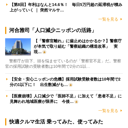
【第8回】年利はなんと14.6％！ 毎日5万円超の延滞税が積み
上がっていく ｜ 突然マルサ…
一覧を見る
河合雅司「人口減少ニッポンの活路」
【「警察官離れ」に歯止めはかかるか？】警察庁
が本気で取り組む「警察組織の構造改革」 実
現…
警察庁が目下、頭を悩ませているのが「警察官不足」だ。警察
官の採用試験の受験者数は10年間で2分の1以…
【安全・安心ニッポンの危機】採用試験受験者数は10年間で2
分の1以下に！ 出生数減がも…
【医療崩壊】人口減少で「医師不足」に加えて「患者不足」に
見舞われ地域医療が限界に 今後…
一覧を見る
快適クルマ生活 乗ってみた、使ってみた