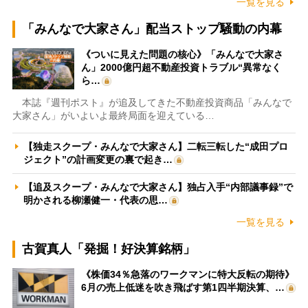
一覧を見る
「みんなで大家さん」配当ストップ騒動の内幕
《ついに見えた問題の核心》「みんなで大家さ
ん」2000億円超不動産投資トラブル“異常なく
ら…
本誌『週刊ポスト』が追及してきた不動産投資商品「みんなで
大家さん」がいよいよ最終局面を迎えている…
【独走スクープ・みんなで大家さん】二転三転した“成田プロ
ジェクト”の計画変更の裏で起き…
【追及スクープ・みんなで大家さん】独占入手“内部議事録”で
明かされる柳瀬健一・代表の思…
一覧を見る
古賀真人「発掘！好決算銘柄」
《株価34％急落のワークマンに特大反転の期待》
6月の売上低迷を吹き飛ばす第1四半期決算、…