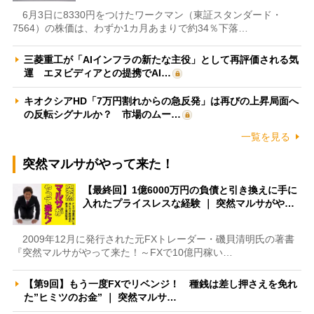
6月3日に8330円をつけたワークマン（東証スタンダード・
7564）の株価は、わずか1カ月あまりで約34％下落…
三菱重工が「AIインフラの新たな主役」として再評価される気
運 エヌビディアとの提携でAI…
キオクシアHD「7万円割れからの急反発」は再びの上昇局面へ
の反転シグナルか？ 市場のムー…
一覧を見る
突然マルサがやって来た！
【最終回】1億6000万円の負債と引き換えに手に
入れたプライスレスな経験 ｜ 突然マルサがや…
2009年12月に発行された元FXトレーダー・磯貝清明氏の著書
『突然マルサがやって来た！～FXで10億円稼い…
【第9回】もう一度FXでリベンジ！ 種銭は差し押さえを免れ
た”ヒミツのお金” ｜ 突然マルサ…