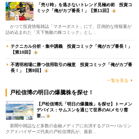
「売り時」を逃さないトレンド見極め術 投資コ
ミック「俺がカブ番長！」【第11回】
かつて投資情報雑誌「マネーポスト」にて、圧倒的な情報量が
詰め込まれた「天下無敵の株コミック」とし…
テクニカル分析・集中講義 投資コミック「俺がカブ番長！」
【第10回】
不透明相場に勝つ信用取引の極意 投資コミック「俺がカブ番
長！」【第9回】
一覧を見る
戸松信博の明日の爆騰株を探せ！
【戸松信博氏「明日の爆騰株」を探せ】トーメン
デバイス：サムスンを通じて世界のAIメモリ需
要…
新聞や雑誌など多数の金融メディアに出演するグローバルリン
クアドバイザーズ代表の戸松信博氏が、最新…