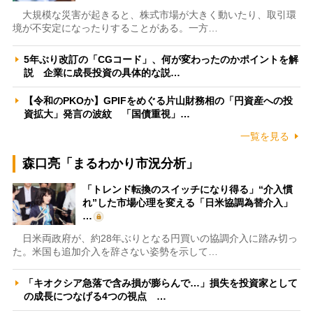
大規模な災害が起きると、株式市場が大きく動いたり、取引環
境が不安定になったりすることがある。一方…
5年ぶり改訂の「CGコード」、何が変わったのかポイントを解
説 企業に成長投資の具体的な説…
【令和のPKOか】GPIFをめぐる片山財務相の「円資産への投
資拡大」発言の波紋 「国債重視」…
一覧を見る
森口亮「まるわかり市況分析」
「トレンド転換のスイッチになり得る」“介入慣
れ”した市場心理を変える「日米協調為替介入」
…
日米両政府が、約28年ぶりとなる円買いの協調介入に踏み切っ
た。米国も追加介入を辞さない姿勢を示して…
「キオクシア急落で含み損が膨らんで…」損失を投資家として
の成長につなげる4つの視点 …