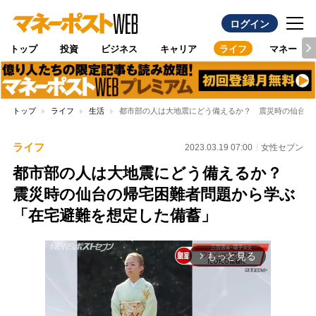
ログイン
トップ
投資
ビジネス
キャリア
ライフ
マネー
トップ
ライフ
生活
都市部の人は大地震にどう備えるか？ 震災時の仙台の
ライフ
2023.03.19 07:00
女性セブン
都市部の人は大地震にどう備えるか？
震災時の仙台の帰宅困難者問題から学ぶ
「在宅避難を想定した備蓄」
もっと見る
arrow_forward_ios