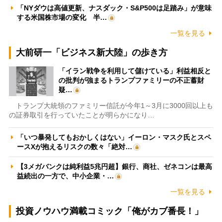
「NYダウは高値更新、ナスダック・S&P500は足踏み」が意味
する米国株市場の変化 半…
一覧を見る
大前研一「ビジネス新大陸」の歩き方
「イラン戦争を利用して儲けている」利益相反と
の批判が強まるトランプファミリーの不正蓄財
疑…
トランプ大統領のファミリー信託が今年1～3月に3000回以上も
の証券取引を行っていたことが明らかになり…
「いつ暴発してもおかしくはない」イーロン・マスク氏とスペ
ースXが抱えるリスクの数々「絶対…
【3メガバンクは純利益5兆円超】銀行、商社、ゼネコンは最高
益続出の一方で、中小企業・…
一覧を見る
投資ノウハウ満載コミック「俺がカブ番長！」