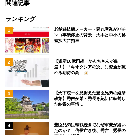
関連記事
ランキング
老舗遊技機メーカー・豊丸産業がパチ
1
ンコ事業停止の背景 大手と中小の格
差拡大に拍車…
【資産10億円超・かんちさんが厳
2
選！】「キオクシアの次」に資金が流
れる期待の高…
【天下統一を見据えた豊臣兄弟の経済
3
政策】秀吉が弟・秀長を紀伊に転封し
た納得の事情…
豊臣兄弟は転戦続きでなぜ軍費が続い
4
たのか？ 信長亡き後、秀吉・秀長の