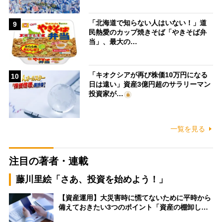
「北海道で知らない人はいない！」道
9
民熱愛のカップ焼きそば「やきそば弁
当」、最大の…
「キオクシアが再び株価10万円になる
10
日は遠い」資産3億円超のサラリーマン
投資家が…
一覧を見る
注目の著者・連載
藤川里絵「さあ、投資を始めよう！」
【資産運用】大災害時に慌てないために平時から
備えておきたい3つのポイント「資産の棚卸し…