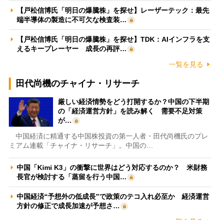
【戸松信博氏「明日の爆騰株」を探せ】レーザーテック：最先
端半導体の製造に不可欠な検査装…
【戸松信博氏「明日の爆騰株」を探せ】TDK：AIインフラを支
えるキープレーヤー 成長の再評…
一覧を見る
田代尚機のチャイナ・リサーチ
厳しい経済情勢をどう打開するか？中国の下半期
の「経済運営方針」を読み解く 需要不足対策
が…
中国経済に精通する中国株投資の第一人者・田代尚機氏のプレ
ミアム連載「チャイナ・リサーチ」。中国の…
中国「Kimi K3」の衝撃に世界はどう対応するのか？ 米財務
長官が検討する「蒸留を行う中国…
中国経済“予想外の低成長”で政策のテコ入れ必至か 経済運営
方針の修正で成長加速が予想さ…