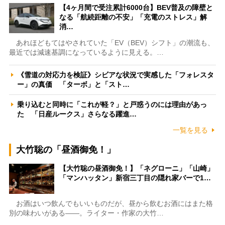
【4ヶ月間で受注累計6000台】BEV普及の障壁と
なる「航続距離の不安」「充電のストレス」解
消…
あれほどもてはやされていた「EV（BEV）シフト」の潮流も、
最近では減速基調になっているように見える。…
《雪道の対応力を検証》シビアな状況で実感した「フォレスタ
ー」の真価 「ターボ」と「スト…
乗り込むと同時に「これが軽？」と戸惑うのには理由があっ
た 「日産ルークス」さらなる躍進…
一覧を見る
大竹聡の「昼酒御免！」
【大竹聡の昼酒御免！】「ネグローニ」「山崎」
「マンハッタン」新宿三丁目の隠れ家バーで1…
お酒はいつ飲んでもいいものだが、昼から飲むお酒にはまた格
別の味わいがある――。ライター・作家の大竹…