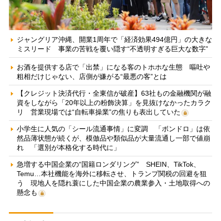
ジャングリア沖縄、開業1周年で「経済効果494億円」の大きな
ミスリード 事業の苦戦を覆い隠す“不透明すぎる巨大な数字”
お酒を提供する店で「出禁」になる客のトホホな生態 嘔吐や
粗相だけじゃない、店側が嫌がる“最悪の客”とは
【クレジット決済代行・全東信が破産】63社もの金融機関が融
資をしながら「20年以上の粉飾決算」を見抜けなかったカラク
リ 営業現場では“自転車操業”の焦りも表出していた
小学生に人気の「シール流通事情」に変調 「ボンドロ」は依
然品薄状態が続くが、模倣品や類似品が大量流通し一部で値崩
れ 「選別が本格化する時代に」
急増する中国企業の“国籍ロンダリング” SHEIN、TikTok、
Temu…本社機能を海外に移転させ、トランプ関税の回避を狙
う 現地人を隠れ蓑にした中国企業の農業参入・土地取得への
懸念も