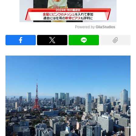
Powered by 
GliaStudios
Mute