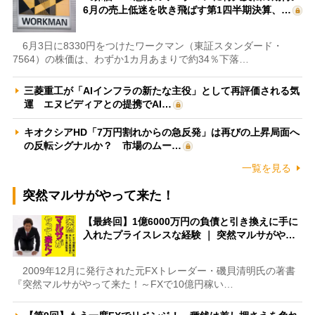
6月の売上低迷を吹き飛ばす第1四半期決算、…
6月3日に8330円をつけたワークマン（東証スタンダード・
7564）の株価は、わずか1カ月あまりで約34％下落…
三菱重工が「AIインフラの新たな主役」として再評価される気
運 エヌビディアとの提携でAI…
キオクシアHD「7万円割れからの急反発」は再びの上昇局面へ
の反転シグナルか？ 市場のムー…
一覧を見る
突然マルサがやって来た！
【最終回】1億6000万円の負債と引き換えに手に
入れたプライスレスな経験 ｜ 突然マルサがや…
2009年12月に発行された元FXトレーダー・磯貝清明氏の著書
『突然マルサがやって来た！～FXで10億円稼い…