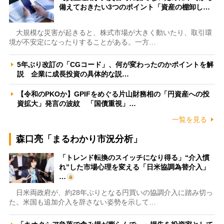
備えておきたい3つのポイント「資産の棚卸し…
大規模な災害が起きると、株式市場が大きく動いたり、取引環
境が不安定になったりすることがある。一方…
5年ぶり改訂の「CGコード」、何が変わったのかポイントを解
説 企業に成長投資の具体的な説…
【令和のPKOか】GPIFをめぐる片山財務相の「円資産への投
資拡大」発言の波紋 「国債重視」…
一覧を見る
森口亮「まるわかり市況分析」
「トレンド転換のスイッチになり得る」“介入慣
れ”した市場心理を変える「日米協調為替介入」
…
日米両政府が、約28年ぶりとなる円買いの協調介入に踏み切っ
た。米国も追加介入を辞さない姿勢を示して…