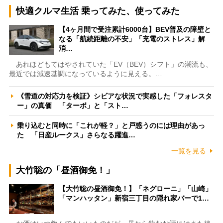
快適クルマ生活 乗ってみた、使ってみた
【4ヶ月間で受注累計6000台】BEV普及の障壁と
なる「航続距離の不安」「充電のストレス」解
消…
あれほどもてはやされていた「EV（BEV）シフト」の潮流も、
最近では減速基調になっているように見える。…
《雪道の対応力を検証》シビアな状況で実感した「フォレスタ
ー」の真価 「ターボ」と「スト…
乗り込むと同時に「これが軽？」と戸惑うのには理由があっ
た 「日産ルークス」さらなる躍進…
一覧を見る
大竹聡の「昼酒御免！」
【大竹聡の昼酒御免！】「ネグローニ」「山崎」
「マンハッタン」新宿三丁目の隠れ家バーで1…