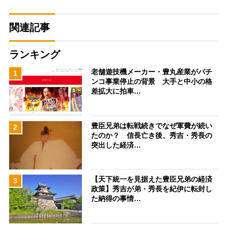
関連記事
ランキング
老舗遊技機メーカー・豊丸産業がパチ
1
ンコ事業停止の背景 大手と中小の格
差拡大に拍車…
豊臣兄弟は転戦続きでなぜ軍費が続い
2
たのか？ 信長亡き後、秀吉・秀長の
突出した経済…
【天下統一を見据えた豊臣兄弟の経済
3
政策】秀吉が弟・秀長を紀伊に転封し
た納得の事情…