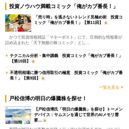
投資ノウハウ満載コミック「俺がカブ番長！」
「売り時」を逃さないトレンド見極め術 投資コ
ミック「俺がカブ番長！」【第11回】
かつて投資情報雑誌「マネーポスト」にて、圧倒的な情報量が
詰め込まれた「天下無敵の株コミック」とし…
テクニカル分析・集中講義 投資コミック「俺がカブ番長！」
【第10回】
不透明相場に勝つ信用取引の極意 投資コミック「俺がカブ番
長！」【第9回】
一覧を見る
戸松信博の明日の爆騰株を探せ！
【戸松信博氏「明日の爆騰株」を探せ】トーメン
デバイス：サムスンを通じて世界のAIメモリ需
要…