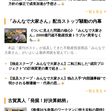
方針の修正で成長加速が予想さ…
一覧を見る
「みんなで大家さん」配当ストップ騒動の内幕
《ついに見えた問題の核心》「みんなで大家さ
ん」2000億円超不動産投資トラブル“異常なく
ら…
本誌『週刊ポスト』が追及してきた不動産投資商品「みんなで
大家さん」がいよいよ最終局面を迎えている…
【独走スクープ・みんなで大家さん】二転三転した“成田プロ
ジェクト”の計画変更の裏で起き…
【追及スクープ・みんなで大家さん】独占入手“内部議事録”で
明かされる柳瀬健一・代表の思…
一覧を見る
古賀真人「発掘！好決算銘柄」
《株価34％急落のワークマンに特大反転の期待》