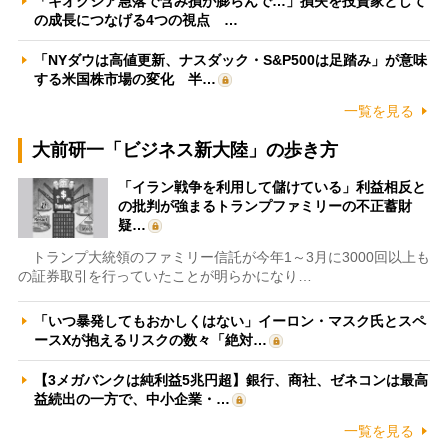
「キオクシア急落で含み損が膨らんで…」損失を投資家として
の成長につなげる4つの視点 …
「NYダウは高値更新、ナスダック・S&P500は足踏み」が意味
する米国株市場の変化 半…
一覧を見る
大前研一「ビジネス新大陸」の歩き方
「イラン戦争を利用して儲けている」利益相反と
の批判が強まるトランプファミリーの不正蓄財
疑…
トランプ大統領のファミリー信託が今年1～3月に3000回以上も
の証券取引を行っていたことが明らかになり…
「いつ暴発してもおかしくはない」イーロン・マスク氏とスペ
ースXが抱えるリスクの数々「絶対…
【3メガバンクは純利益5兆円超】銀行、商社、ゼネコンは最高
益続出の一方で、中小企業・…
一覧を見る