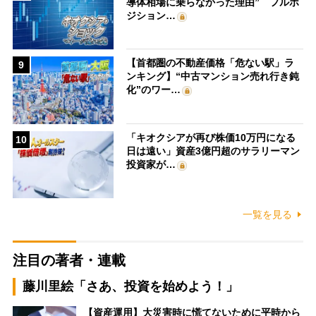
導体相場に乗らなかった理由” フルポ
ジション…
【首都圏の不動産価格「危ない駅」ラ
9
ンキング】“中古マンション売れ行き鈍
化”のワー…
「キオクシアが再び株価10万円になる
10
日は遠い」資産3億円超のサラリーマン
投資家が…
一覧を見る
注目の著者・連載
藤川里絵「さあ、投資を始めよう！」
【資産運用】大災害時に慌てないために平時から