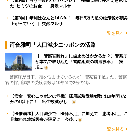
【第9回】もう一度FXでリベンジ！ 種銭は差し押さえを免れ
た”ヒミツのお金” ｜ 突然マルサ…
【第8回】年利はなんと14.6％！ 毎日5万円超の延滞税が積み
上がっていく ｜ 突然マルサ…
一覧を見る
河合雅司「人口減少ニッポンの活路」
【「警察官離れ」に歯止めはかかるか？】警察庁
が本気で取り組む「警察組織の構造改革」 実
現…
警察庁が目下、頭を悩ませているのが「警察官不足」だ。警察
官の採用試験の受験者数は10年間で2分の1以…
【安全・安心ニッポンの危機】採用試験受験者数は10年間で2
分の1以下に！ 出生数減がも…
【医療崩壊】人口減少で「医師不足」に加えて「患者不足」に
見舞われ地域医療が限界に 今後…
一覧を見る