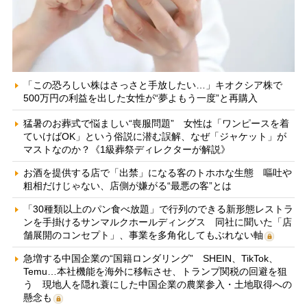
「この恐ろしい株はさっさと手放したい…」キオクシア株で
500万円の利益を出した女性が“夢よもう一度”と再購入
猛暑のお葬式で悩ましい“喪服問題” 女性は「ワンピースを着
ていけばOK」という俗説に潜む誤解、なぜ「ジャケット」が
マストなのか？《1級葬祭ディレクターが解説》
お酒を提供する店で「出禁」になる客のトホホな生態 嘔吐や
粗相だけじゃない、店側が嫌がる“最悪の客”とは
「30種類以上のパン食べ放題」で行列のできる新形態レストラ
ンを手掛けるサンマルクホールディングス 同社に聞いた「店
舗展開のコンセプト」、事業を多角化してもぶれない軸
急増する中国企業の“国籍ロンダリング” SHEIN、TikTok、
Temu…本社機能を海外に移転させ、トランプ関税の回避を狙
う 現地人を隠れ蓑にした中国企業の農業参入・土地取得への
懸念も