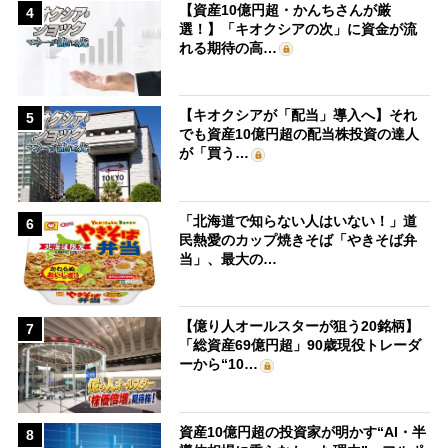
【資産10億円超・かんちさんが厳
4
選！】「キオクシアの次」に資金が流
れる期待の高…
【キオクシアが「配当」導入へ】それ
5
でも資産10億円超の配当株投資の達人
が「買う…
「北海道で知らない人はいない！」道
6
民熱愛のカップ焼きそば「やきそば弁
当」、最大の…
【億り人オールスターが狙う20銘柄】
7
「総資産69億円超」90歳現役トレーダ
ーから“10…
資産10億円超の投資家が明かす“AI・半
8