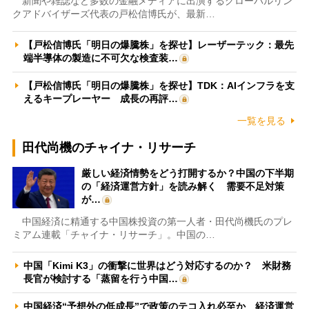
新聞や雑誌など多数の金融メディアに出演するグローバルリン
クアドバイザーズ代表の戸松信博氏が、最新…
【戸松信博氏「明日の爆騰株」を探せ】レーザーテック：最先
端半導体の製造に不可欠な検査装…
【戸松信博氏「明日の爆騰株」を探せ】TDK：AIインフラを支
えるキープレーヤー 成長の再評…
一覧を見る
田代尚機のチャイナ・リサーチ
厳しい経済情勢をどう打開するか？中国の下半期
の「経済運営方針」を読み解く 需要不足対策
が…
中国経済に精通する中国株投資の第一人者・田代尚機氏のプレ
ミアム連載「チャイナ・リサーチ」。中国の…
中国「Kimi K3」の衝撃に世界はどう対応するのか？ 米財務
長官が検討する「蒸留を行う中国…
中国経済“予想外の低成長”で政策のテコ入れ必至か 経済運営