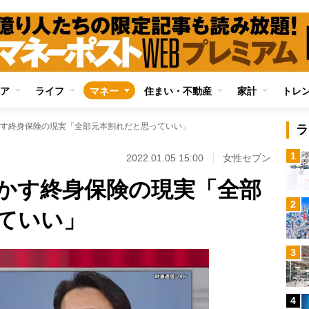
ア
ライフ
マネー
住まい・不動産
家計
トレ
す終身保険の現実「全部元本割れだと思っていい」
ラ
1
2022.01.05 15:00
女性セブン
かす終身保険の現実「全部
2
ていい」
3
4