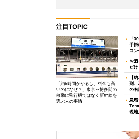
注目TOPIC
「3
手掛
コン
お酒
だけ
【納
「約5時間かかるし、料金も高
到、
いのになぜ？」東京～博多間の
の右
移動に飛行機ではなく新幹線を
急増
選ぶ人の事情
Te
現地