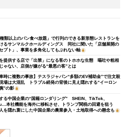
0種類以上のパン食べ放題」で行列のできる新形態レストランを
けるサンマルクホールディングス 同社に聞いた「店舗展開の
セプト」、事業を多角化してもぶれない軸
を提供する店で「出禁」になる客のトホホな生態 嘔吐や粗相
じゃない、店側が嫌がる“最悪の客”とは
車時に複数の事故】テスラジャパン“多額のEV補助金”で注文殺
現場は大混乱 トラブル続発の背後に見え隠れする“イーロン
腕”の影
する中国企業の“国籍ロンダリング” SHEIN、TikTok、
mu…本社機能を海外に移転させ、トランプ関税の回避を狙う
人を隠れ蓑にした中国企業の農業参入・土地取得への懸念も