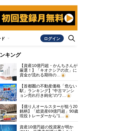
ンド
ログイン
ンキング
【資産10億円超・かんちさんが
厳選！】「キオクシアの次」に
資金が流れる期待の…
【首都圏の不動産価格「危ない
駅」ランキング】“中古マンシ
ョン売れ行き鈍化”のワ…
【億り人オールスターが狙う20
銘柄】「総資産69億円超」90歳
現役トレーダーから“1…
資産10億円超の投資家が明か