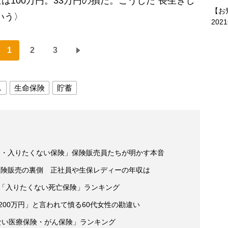
100万円。33万円の損だ。こうした“長生きし
【お
いう〉
202
1
2
3
し
生命保険
貯蓄
約・入りたくない保険」保険販売員たちが明かす本音
保険販売の裏側 正社員や生保レディーの年収は
人「入りたくない死亡保険」ランキング
200万円」と言われて憤る60代女性の勘違い
ない医療保険・がん保険」ランキング