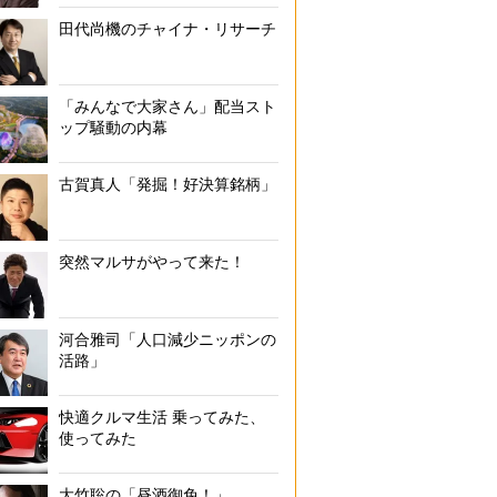
田代尚機のチャイナ・リサーチ
「みんなで大家さん」配当スト
ップ騒動の内幕
古賀真人「発掘！好決算銘柄」
突然マルサがやって来た！
河合雅司「人口減少ニッポンの
活路」
快適クルマ生活 乗ってみた、
使ってみた
大竹聡の「昼酒御免！」