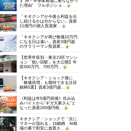
す“AI・半導体相場に乗らなかっ
た理由” フルポジショ…
「キオクシアが今後も利益を出
し続けるかは分からない」資産
11億円の個人投資家…
「キオクシアが再び株価10万円
になる日は遠い」資産3億円超
のサラリーマン投資家…
【世帯年収別・東京23区マンシ
ョン「狙い目駅」を大公開】年
収500万円、700万円…
【キオクシア・ショック後に
「株価倍増」も期待できる注目
銘柄5選】資産3億円超…
《利益は年5億円前後》住み込
みバイトから“ギガ大家さん”と
なった資産200億円税…
キオクシア・ショックで「次に
マネーが流れる」16銘柄 AI相
場の裏で割安に放置さ…