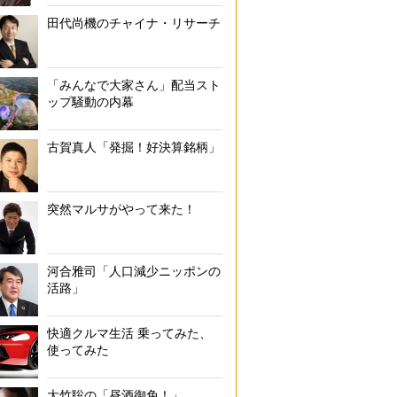
田代尚機のチャイナ・リサーチ
「みんなで大家さん」配当スト
ップ騒動の内幕
古賀真人「発掘！好決算銘柄」
突然マルサがやって来た！
河合雅司「人口減少ニッポンの
活路」
快適クルマ生活 乗ってみた、
使ってみた
大竹聡の「昼酒御免！」