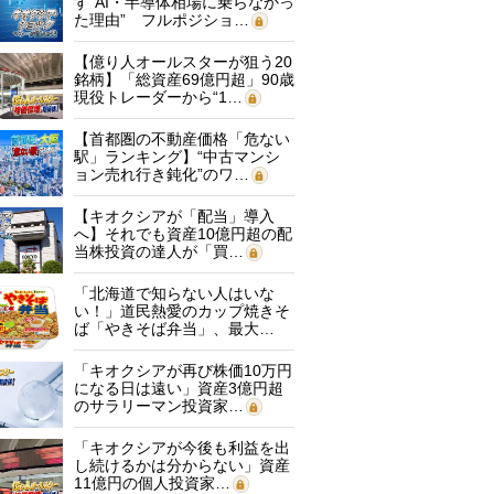
す“AI・半導体相場に乗らなかっ
た理由” フルポジショ…
【億り人オールスターが狙う20
銘柄】「総資産69億円超」90歳
現役トレーダーから“1…
【首都圏の不動産価格「危ない
駅」ランキング】“中古マンシ
ョン売れ行き鈍化”のワ…
【キオクシアが「配当」導入
へ】それでも資産10億円超の配
当株投資の達人が「買…
「北海道で知らない人はいな
い！」道民熱愛のカップ焼きそ
ば「やきそば弁当」、最大…
「キオクシアが再び株価10万円
になる日は遠い」資産3億円超
のサラリーマン投資家…
「キオクシアが今後も利益を出
し続けるかは分からない」資産
11億円の個人投資家…