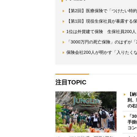
【第2回】医療保険で「つけたい特
【第1回】現役生保社員が暴露する
1位は外貨建て保険 生保社員200
「3000万円の死亡保険」のはずが「
保険会社200人が明かす「入りたく
注目TOPIC
【納
到、
の右
「3
手掛
コン