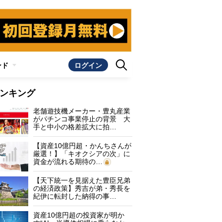
ンド
ログイン
ンキング
老舗遊技機メーカー・豊丸産業
がパチンコ事業停止の背景 大
手と中小の格差拡大に拍…
【資産10億円超・かんちさんが
厳選！】「キオクシアの次」に
資金が流れる期待の…
【天下統一を見据えた豊臣兄弟
の経済政策】秀吉が弟・秀長を
紀伊に転封した納得の事…
資産10億円超の投資家が明か