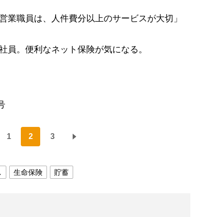
「営業職員は、人件費分以上のサービスが大切」
遣社員。便利なネット保険が気になる。
号
1
2
3
し
生命保険
貯蓄