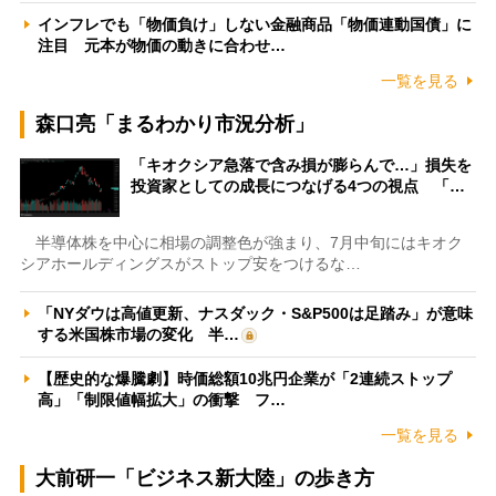
インフレでも「物価負け」しない金融商品「物価連動国債」に
注目 元本が物価の動きに合わせ…
一覧を見る
森口亮「まるわかり市況分析」
「キオクシア急落で含み損が膨らんで…」損失を
投資家としての成長につなげる4つの視点 「…
半導体株を中心に相場の調整色が強まり、7月中旬にはキオク
シアホールディングスがストップ安をつけるな…
「NYダウは高値更新、ナスダック・S&P500は足踏み」が意味
する米国株市場の変化 半…
【歴史的な爆騰劇】時価総額10兆円企業が「2連続ストップ
高」「制限値幅拡大」の衝撃 フ…
一覧を見る
大前研一「ビジネス新大陸」の歩き方