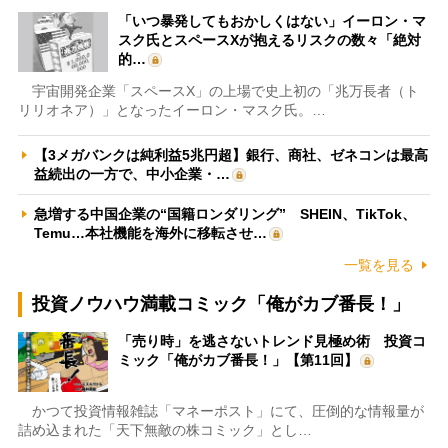
「いつ暴発してもおかしくはない」イーロン・マ
スク氏とスペースXが抱えるリスクの数々「絶対
的…
宇宙開発企業「スペースX」の上場で史上初の「兆万長者（ト
リリオネア）」となったイーロン・マスク氏。…
【3メガバンクは純利益5兆円超】銀行、商社、ゼネコンは最高
益続出の一方で、中小企業・…
急増する中国企業の“国籍ロンダリング” SHEIN、TikTok、
Temu…本社機能を海外に移転させ…
一覧を見る
投資ノウハウ満載コミック「俺がカブ番長！」
「売り時」を逃さないトレンド見極め術 投資コ
ミック「俺がカブ番長！」【第11回】
かつて投資情報雑誌「マネーポスト」にて、圧倒的な情報量が
詰め込まれた「天下無敵の株コミック」とし…