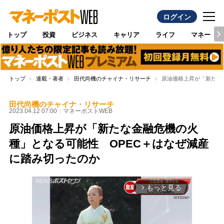
ログイン
トップ
投資
ビジネス
キャリア
ライフ
マネー
トップ
連載・著者
田代尚機のチャイナ・リサーチ
原油価格上昇が「新たな
田代尚機のチャイナ・リサーチ
2023.04.12 07:00
マネーポストWEB
原油価格上昇が「新たな金融危機の火
種」となる可能性 OPEC＋はなぜ減産
に踏み切ったのか
もっと見る
arrow_forward_ios