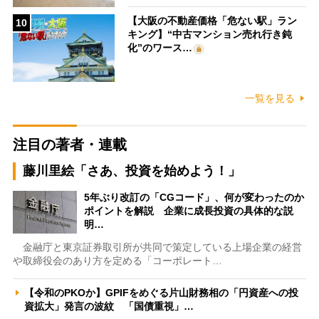
【大阪の不動産価格「危ない駅」ラン
10
キング】“中古マンション売れ行き鈍
化”のワース…
一覧を見る
注目の著者・連載
藤川里絵「さあ、投資を始めよう！」
5年ぶり改訂の「CGコード」、何が変わったのか
ポイントを解説 企業に成長投資の具体的な説
明…
金融庁と東京証券取引所が共同で策定している上場企業の経営
や取締役会のあり方を定める「コーポレート…
【令和のPKOか】GPIFをめぐる片山財務相の「円資産への投
資拡大」発言の波紋 「国債重視」…