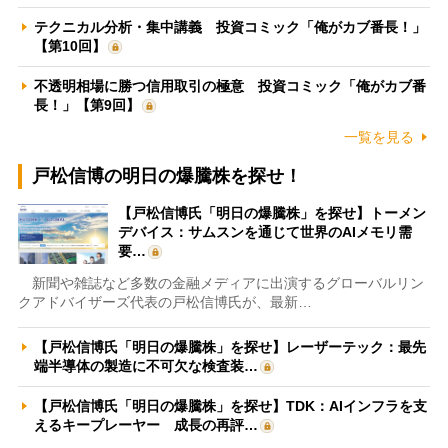
テクニカル分析・集中講義 投資コミック「俺がカブ番長！」
【第10回】
不透明相場に勝つ信用取引の極意 投資コミック「俺がカブ番
長！」【第9回】
一覧を見る
戸松信博の明日の爆騰株を探せ！
【戸松信博氏「明日の爆騰株」を探せ】トーメン
デバイス：サムスンを通じて世界のAIメモリ需
要…
新聞や雑誌など多数の金融メディアに出演するグローバルリン
クアドバイザーズ代表の戸松信博氏が、最新…
【戸松信博氏「明日の爆騰株」を探せ】レーザーテック：最先
端半導体の製造に不可欠な検査装…
【戸松信博氏「明日の爆騰株」を探せ】TDK：AIインフラを支
えるキープレーヤー 成長の再評…