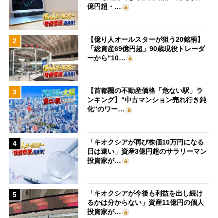
億円超・…
【億り人オールスターが狙う20銘柄】
2
「総資産69億円超」90歳現役トレーダ
ーから“10…
【首都圏の不動産価格「危ない駅」ラ
3
ンキング】“中古マンション売れ行き鈍
化”のワー…
「キオクシアが再び株価10万円になる
4
日は遠い」資産3億円超のサラリーマン
投資家が…
「キオクシアが今後も利益を出し続け
5
るかは分からない」資産11億円の個人
投資家が…