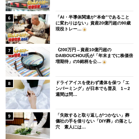
「AI・半導体関連が“本命”であること
6
に変わりはない」資産20億円超の90歳
現役トレー…
《200万円→資産10億円超の
7
DAIBOUCHOU氏が「年末までに株価倍
増期待」の5銘柄を公…
ドライアイスを使わず遺体を保つ「エ
8
ンバーミング」が日本でも普及 1～2
週間は問…
「失敗すると取り返しがつかない」葬
9
儀社の手を借りない「DIY葬」の落とし
穴 素人には…