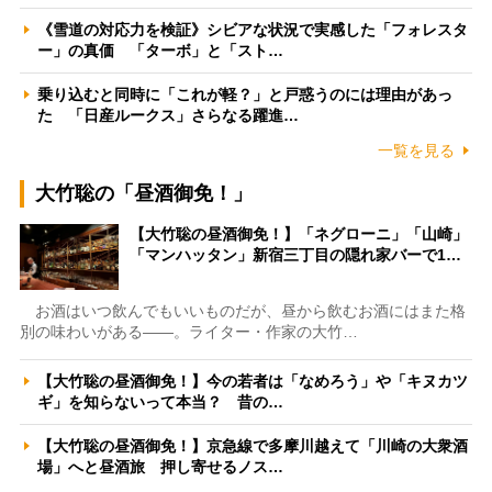
《雪道の対応力を検証》シビアな状況で実感した「フォレスタ
ー」の真価 「ターボ」と「スト…
乗り込むと同時に「これが軽？」と戸惑うのには理由があっ
た 「日産ルークス」さらなる躍進…
一覧を見る
大竹聡の「昼酒御免！」
【大竹聡の昼酒御免！】「ネグローニ」「山崎」
「マンハッタン」新宿三丁目の隠れ家バーで1…
お酒はいつ飲んでもいいものだが、昼から飲むお酒にはまた格
別の味わいがある――。ライター・作家の大竹…
【大竹聡の昼酒御免！】今の若者は「なめろう」や「キヌカツ
ギ」を知らないって本当？ 昔の…
【大竹聡の昼酒御免！】京急線で多摩川越えて「川崎の大衆酒
場」へと昼酒旅 押し寄せるノス…