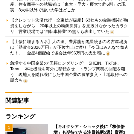
産、住友商事への就職者は「東大・早大・慶大で約6割」の現
実 3大学以外で強い大学はどこか
【クレジット決済代行・全東信が破産】63社もの金融機関が融
資をしながら「20年以上の粉飾決算」を見抜けなかったカラク
リ 営業現場では“自転車操業”の焦りも表出していた
【土俵に埋まるカネ】大の里、豊昇龍が黒星続きの名古屋場所
は「懸賞金2826万円」が下位力士に渡り「今日はみんなで焼肉
だ！」 金星4個配給で協会は年96万円の支出増に
急増する中国企業の“国籍ロンダリング” SHEIN、TikTok、
Temu…本社機能を海外に移転させ、トランプ関税の回避を狙
う 現地人を隠れ蓑にした中国企業の農業参入・土地取得への
懸念も
関連記事
ランキング
【キオクシア・ショック後に「株価倍
1
増」も期待できる注目銘柄5選】資産3