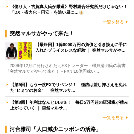
《億り人・古賀真人氏が厳選》野村総合研究所だけじゃない！
「DX・省力化・円安」を追い風に…
一覧を見る
突然マルサがやって来た！
【最終回】1億6000万円の負債と引き換えに手に
入れたプライスレスな経験 ｜ 突然マルサがや…
2009年12月に発行された元FXトレーダー・磯貝清明氏の著書
『突然マルサがやって来た！～FXで10億円稼い…
【第9回】もう一度FXでリベンジ！ 種銭は差し押さえを免れ
た”ヒミツのお金” ｜ 突然マルサ…
【第8回】年利はなんと14.6％！ 毎日5万円超の延滞税が積み
上がっていく ｜ 突然マルサ…
一覧を見る
河合雅司「人口減少ニッポンの活路」