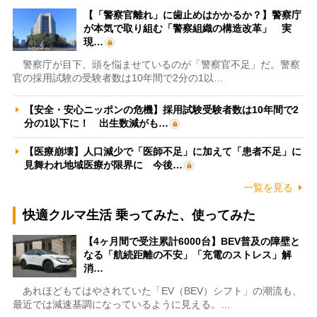
【「警察官離れ」に歯止めはかかるか？】警察庁
が本気で取り組む「警察組織の構造改革」 実
現…
警察庁が目下、頭を悩ませているのが「警察官不足」だ。警察
官の採用試験の受験者数は10年間で2分の1以…
【安全・安心ニッポンの危機】採用試験受験者数は10年間で2
分の1以下に！ 出生数減がも…
【医療崩壊】人口減少で「医師不足」に加えて「患者不足」に
見舞われ地域医療が限界に 今後…
一覧を見る
快適クルマ生活 乗ってみた、使ってみた
【4ヶ月間で受注累計6000台】BEV普及の障壁と
なる「航続距離の不安」「充電のストレス」解
消…
あれほどもてはやされていた「EV（BEV）シフト」の潮流も、
最近では減速基調になっているように見える。…