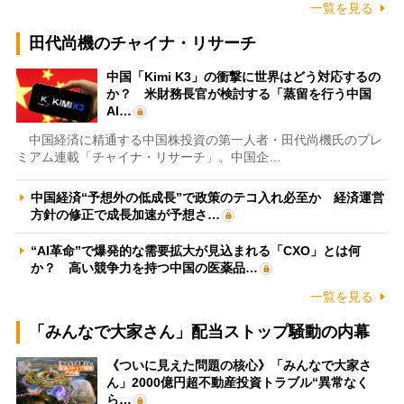
一覧を見る
田代尚機のチャイナ・リサーチ
中国「Kimi K3」の衝撃に世界はどう対応するの
か？ 米財務長官が検討する「蒸留を行う中国
AI…
中国経済に精通する中国株投資の第一人者・田代尚機氏のプレ
ミアム連載「チャイナ・リサーチ」。中国企…
中国経済“予想外の低成長”で政策のテコ入れ必至か 経済運営
方針の修正で成長加速が予想さ…
“AI革命”で爆発的な需要拡大が見込まれる「CXO」とは何
か？ 高い競争力を持つ中国の医薬品…
一覧を見る
「みんなで大家さん」配当ストップ騒動の内幕
《ついに見えた問題の核心》「みんなで大家さ
ん」2000億円超不動産投資トラブル“異常なく
ら…