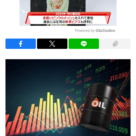
Powered by 
GliaStudios
Mute