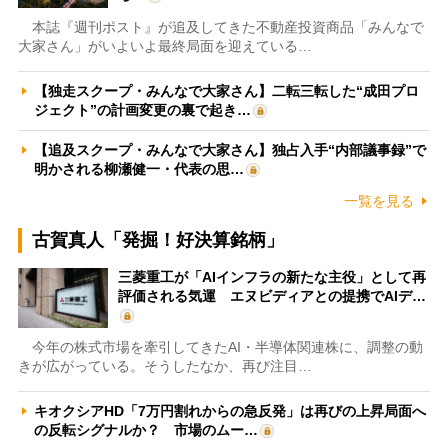
本誌『週刊ポスト』が追及してきた不動産投資商品「みんなで
大家さん」がいよいよ最終局面を迎えている…
【独走スクープ・みんなで大家さん】二転三転した“成田プロ
ジェクト”の計画変更の裏で起き…
【追及スクープ・みんなで大家さん】独占入手“内部議事録”で
明かされる柳瀬健一・代表の思…
一覧を見る
古賀真人「発掘！好決算銘柄」
三菱重工が「AIインフラの新たな主役」として再
評価される気運 エヌビディアとの提携でAIデ…
今年の株式市場を牽引してきたAI・半導体関連株に、調整の動
きが広がっている。そうしたなか、再び注目…
キオクシアHD「7万円割れからの急反発」は再びの上昇局面へ
の反転シグナルか？ 市場のムー…