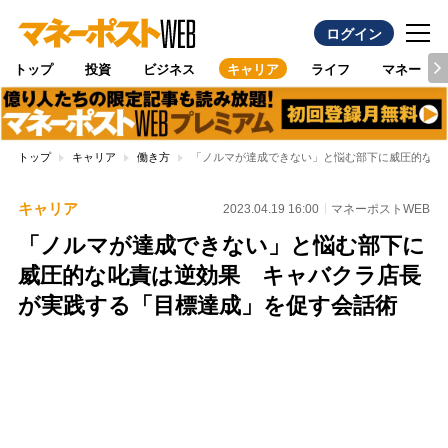
ログイン
トップ
投資
ビジネス
キャリア
ライフ
マネー
トップ
キャリア
働き方
「ノルマが達成できない」と悩む部下に威圧的な叱
キャリア
2023.04.19 16:00
マネーポストWEB
「ノルマが達成できない」と悩む部下に
威圧的な叱責は逆効果 キャバクラ店長
が実践する「目標達成」を促す会話術
Loaded
:
100.00%
/
Unmute