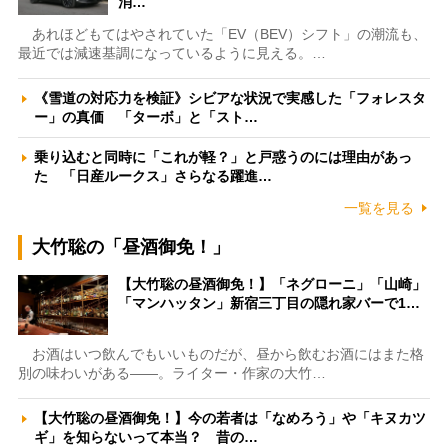
消…
あれほどもてはやされていた「EV（BEV）シフト」の潮流も、
最近では減速基調になっているように見える。…
《雪道の対応力を検証》シビアな状況で実感した「フォレスタ
ー」の真価 「ターボ」と「スト…
乗り込むと同時に「これが軽？」と戸惑うのには理由があっ
た 「日産ルークス」さらなる躍進…
一覧を見る
大竹聡の「昼酒御免！」
【大竹聡の昼酒御免！】「ネグローニ」「山崎」
「マンハッタン」新宿三丁目の隠れ家バーで1…
お酒はいつ飲んでもいいものだが、昼から飲むお酒にはまた格
別の味わいがある――。ライター・作家の大竹…
【大竹聡の昼酒御免！】今の若者は「なめろう」や「キヌカツ
ギ」を知らないって本当？ 昔の…