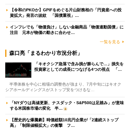
【令和のPKOか】GPIFをめぐる片山財務相の「円資産への投
資拡大」発言の波紋 「国債重視」…
インフレでも「物価負け」しない金融商品「物価連動国債」に
注目 元本が物価の動きに合わせ…
一覧を見る
森口亮「まるわかり市況分析」
「キオクシア急落で含み損が膨らんで…」損失を
投資家としての成長につなげる4つの視点 「…
半導体株を中心に相場の調整色が強まり、7月中旬にはキオク
シアホールディングスがストップ安をつけるな…
「NYダウは高値更新、ナスダック・S&P500は足踏み」が意味
する米国株市場の変化 半…
【歴史的な爆騰劇】時価総額10兆円企業が「2連続ストップ
高」「制限値幅拡大」の衝撃 フ…