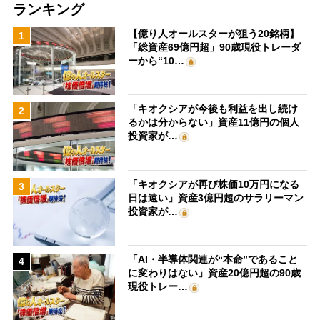
ランキング
【億り人オールスターが狙う20銘柄】
1
「総資産69億円超」90歳現役トレーダ
ーから“10…
「キオクシアが今後も利益を出し続け
2
るかは分からない」資産11億円の個人
投資家が…
「キオクシアが再び株価10万円になる
3
日は遠い」資産3億円超のサラリーマン
投資家が…
「AI・半導体関連が“本命”であること
4
に変わりはない」資産20億円超の90歳
現役トレー…