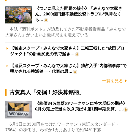
《ついに見えた問題の核心》「みんなで大家さ
ん」2000億円超不動産投資トラブル“異常なく
ら…
本誌『週刊ポスト』が追及してきた不動産投資商品「みんなで
大家さん」がいよいよ最終局面を迎えている…
【独走スクープ・みんなで大家さん】二転三転した“成田プロ
ジェクト”の計画変更の裏で起き…
【追及スクープ・みんなで大家さん】独占入手“内部議事録”で
明かされる柳瀬健一・代表の思…
一覧を見る
古賀真人「発掘！好決算銘柄」
《株価34％急落のワークマンに特大反転の期待》
6月の売上低迷を吹き飛ばす第1四半期決算、…
6月3日に8330円をつけたワークマン（東証スタンダード・
7564）の株価は、わずか1カ月あまりで約34％下落…