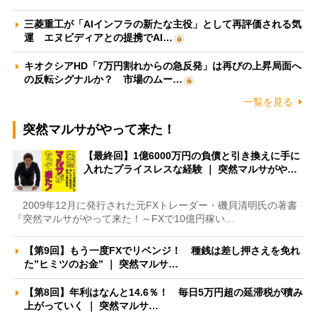
三菱重工が「AIインフラの新たな主役」として再評価される気
運 エヌビディアとの提携でAI…
キオクシアHD「7万円割れからの急反発」は再びの上昇局面へ
の反転シグナルか？ 市場のムー…
一覧を見る
突然マルサがやって来た！
【最終回】1億6000万円の負債と引き換えに手に
入れたプライスレスな経験 ｜ 突然マルサがや…
2009年12月に発行された元FXトレーダー・磯貝清明氏の著書
『突然マルサがやって来た！～FXで10億円稼い…
【第9回】もう一度FXでリベンジ！ 種銭は差し押さえを免れ
た”ヒミツのお金” ｜ 突然マルサ…
【第8回】年利はなんと14.6％！ 毎日5万円超の延滞税が積み
上がっていく ｜ 突然マルサ…