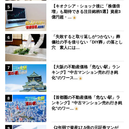
【キオクシア・ショック後に「株価倍
5
増」も期待できる注目銘柄5選】資産3
億円超・…
「失敗すると取り返しがつかない」葬
6
儀社の手を借りない「DIY葬」の落とし
穴 素人には…
【大阪の不動産価格「危ない駅」ラン
7
キング】“中古マンション売れ行き鈍
化”のワース…
【首都圏の不動産価格「危ない駅」ラ
8
ンキング】“中古マンション売れ行き鈍
化”のワー…
《2年弱で資産17.5倍の元証券マンが
9