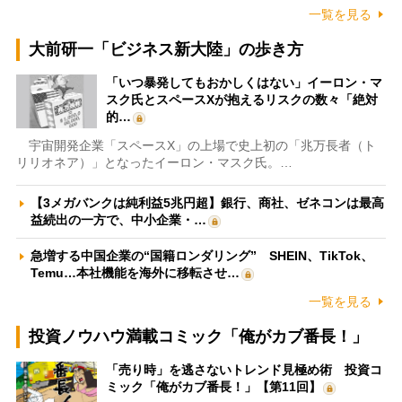
一覧を見る
大前研一「ビジネス新大陸」の歩き方
「いつ暴発してもおかしくはない」イーロン・マ
スク氏とスペースXが抱えるリスクの数々「絶対
的…
宇宙開発企業「スペースX」の上場で史上初の「兆万長者（ト
リリオネア）」となったイーロン・マスク氏。…
【3メガバンクは純利益5兆円超】銀行、商社、ゼネコンは最高
益続出の一方で、中小企業・…
急増する中国企業の“国籍ロンダリング” SHEIN、TikTok、
Temu…本社機能を海外に移転させ…
一覧を見る
投資ノウハウ満載コミック「俺がカブ番長！」
「売り時」を逃さないトレンド見極め術 投資コ
ミック「俺がカブ番長！」【第11回】