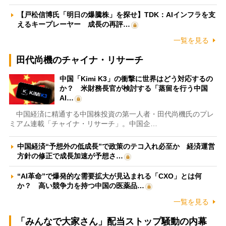
【戸松信博氏「明日の爆騰株」を探せ】TDK：AIインフラを支
えるキープレーヤー 成長の再評…
一覧を見る
田代尚機のチャイナ・リサーチ
中国「Kimi K3」の衝撃に世界はどう対応するの
か？ 米財務長官が検討する「蒸留を行う中国
AI…
中国経済に精通する中国株投資の第一人者・田代尚機氏のプレ
ミアム連載「チャイナ・リサーチ」。中国企…
中国経済“予想外の低成長”で政策のテコ入れ必至か 経済運営
方針の修正で成長加速が予想さ…
“AI革命”で爆発的な需要拡大が見込まれる「CXO」とは何
か？ 高い競争力を持つ中国の医薬品…
一覧を見る
「みんなで大家さん」配当ストップ騒動の内幕