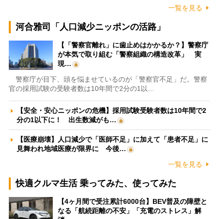
一覧を見る
河合雅司「人口減少ニッポンの活路」
【「警察官離れ」に歯止めはかかるか？】警察庁
が本気で取り組む「警察組織の構造改革」 実
現…
警察庁が目下、頭を悩ませているのが「警察官不足」だ。警察
官の採用試験の受験者数は10年間で2分の1以…
【安全・安心ニッポンの危機】採用試験受験者数は10年間で2
分の1以下に！ 出生数減がも…
【医療崩壊】人口減少で「医師不足」に加えて「患者不足」に
見舞われ地域医療が限界に 今後…
一覧を見る
快適クルマ生活 乗ってみた、使ってみた
【4ヶ月間で受注累計6000台】BEV普及の障壁と
なる「航続距離の不安」「充電のストレス」解