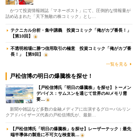
かつて投資情報雑誌「マネーポスト」にて、圧倒的な情報量が
詰め込まれた「天下無敵の株コミック」とし…
テクニカル分析・集中講義 投資コミック「俺がカブ番長！」
【第10回】
不透明相場に勝つ信用取引の極意 投資コミック「俺がカブ番
長！」【第9回】
一覧を見る
戸松信博の明日の爆騰株を探せ！
【戸松信博氏「明日の爆騰株」を探せ】トーメン
デバイス：サムスンを通じて世界のAIメモリ需
要…
新聞や雑誌など多数の金融メディアに出演するグローバルリン
クアドバイザーズ代表の戸松信博氏が、最新…
【戸松信博氏「明日の爆騰株」を探せ】レーザーテック：最先
端半導体の製造に不可欠な検査装…