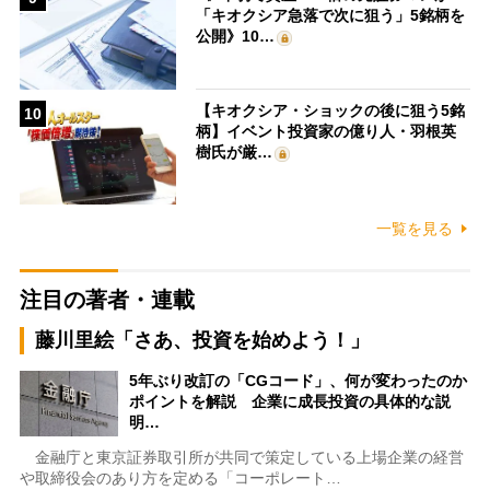
「キオクシア急落で次に狙う」5銘柄を
公開》10…
【キオクシア・ショックの後に狙う5銘
10
柄】イベント投資家の億り人・羽根英
樹氏が厳…
一覧を見る
注目の著者・連載
藤川里絵「さあ、投資を始めよう！」
5年ぶり改訂の「CGコード」、何が変わったのか
ポイントを解説 企業に成長投資の具体的な説
明…
金融庁と東京証券取引所が共同で策定している上場企業の経営
や取締役会のあり方を定める「コーポレート…