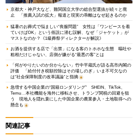
京都大・神戸大など、難関国立大学の総合型選抜が続々と廃
止 「推薦入試の拡大」報道と現実の乖離はなぜ起きるのか
猛暑のお葬式で悩ましい“喪服問題” 女性は「ワンピースを着
ていけばOK」という俗説に潜む誤解、なぜ「ジャケット」が
マストなのか？《1級葬祭ディレクターが解説》
お酒を提供する店で「出禁」になる客のトホホな生態 嘔吐や
粗相だけじゃない、店側が嫌がる“最悪の客”とは
「何がやりたいのか分からない」竹中平蔵氏が語る高市内閣の
評価 「給付付き税額控除はその場しのぎ」いま不可欠なの
は“社会保障制度の改革議論”と指摘
急増する中国企業の“国籍ロンダリング” SHEIN、TikTok、
Temu…本社機能を海外に移転させ、トランプ関税の回避を狙
う 現地人を隠れ蓑にした中国企業の農業参入・土地取得への
懸念も
関連記事