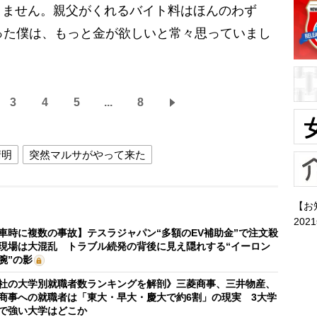
ません。親父がくれるバイト料はほんのわず
った僕は、もっと金が欲しいと常々思っていまし
3
4
5
...
8
清明
突然マルサがやって来た
【お
202
車時に複数の事故】テスラジャパン“多額のEV補助金”で注文殺
現場は大混乱 トラブル続発の背後に見え隠れする“イーロン
腕”の影
社の大学別就職者数ランキングを解剖》三菱商事、三井物産、
商事への就職者は「東大・早大・慶大で約6割」の現実 3大学
で強い大学はどこか