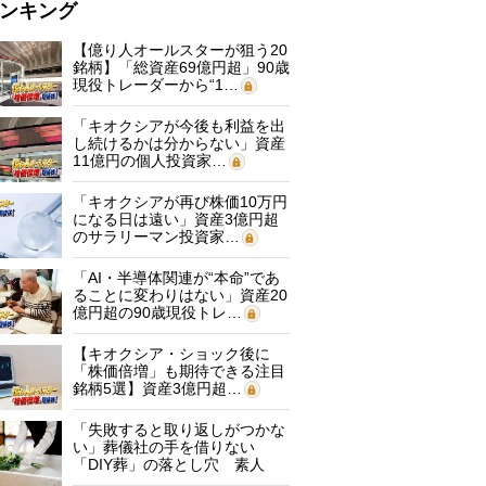
ンキング
【億り人オールスターが狙う20
銘柄】「総資産69億円超」90歳
現役トレーダーから“1…
「キオクシアが今後も利益を出
し続けるかは分からない」資産
11億円の個人投資家…
「キオクシアが再び株価10万円
になる日は遠い」資産3億円超
のサラリーマン投資家…
「AI・半導体関連が“本命”であ
ることに変わりはない」資産20
億円超の90歳現役トレ…
【キオクシア・ショック後に
「株価倍増」も期待できる注目
銘柄5選】資産3億円超…
「失敗すると取り返しがつかな
い」葬儀社の手を借りない
「DIY葬」の落とし穴 素人
に…