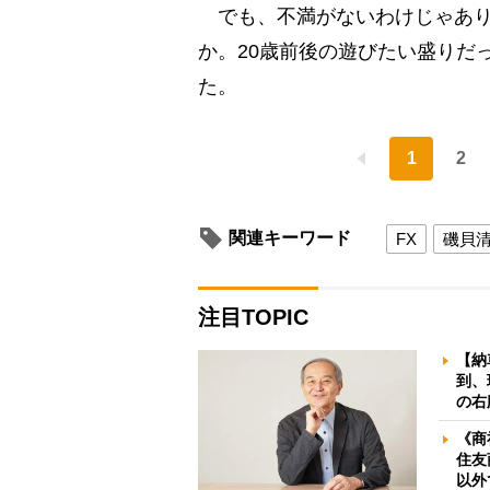
でも、不満がないわけじゃあり
か。20歳前後の遊びたい盛りだ
た。
1
2
関連キーワード
FX
磯貝
注目TOPIC
【納
到、
の右
《商
住友
以外