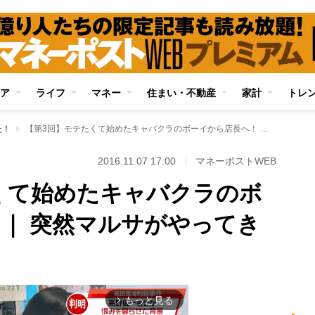
ア
ライフ
マネー
住まい・不動産
家計
トレ
た！
【第3回】モテたくて始めたキャバクラのボーイから店長へ！ ｜ 突然マルサがやってきた！
2016.11.07 17:00
マネーポストWEB
くて始めたキャバクラのボ
 ｜ 突然マルサがやってき
もっと見る
arrow_forward_ios