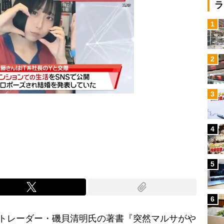
ラ
1
2
3
4
Mute
5
6
FXトレーダー・磯貝清明氏の著書『突然マルサがや