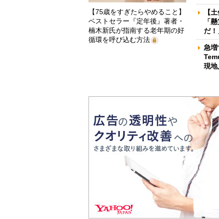
【75歳をすぎたらやめること】
【土
ベストセラー『定年後』著者・
「懸
楠木新氏が指南する老年期の好
だ！
循環を呼び込む方法
急増
Te
現地