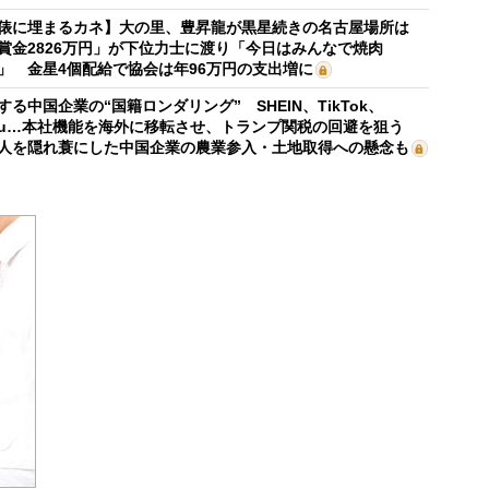
俵に埋まるカネ】大の里、豊昇龍が黒星続きの名古屋場所は
賞金2826万円」が下位力士に渡り「今日はみんなで焼肉
」 金星4個配給で協会は年96万円の支出増に
する中国企業の“国籍ロンダリング” SHEIN、TikTok、
mu…本社機能を海外に移転させ、トランプ関税の回避を狙う
人を隠れ蓑にした中国企業の農業参入・土地取得への懸念も