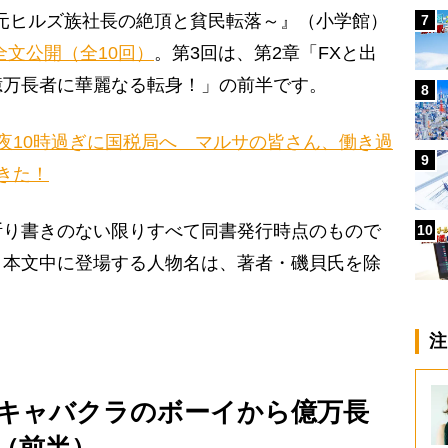
だ元ヒルズ族社長の絶頂と貧民転落～』（小学館）
7
全文公開（全10回）
。第3回は、第2章「FXと出
億万長者に華麗なる転身！」の前半です。
8
夜10時過ぎに国税局へ マルサの皆さん、働き過
9
きた！
断り書きのない限りすべて同書発行時点のもので
10
、本文中に登場する人物名は、著者・磯貝氏を除
注
ってキャバクラのボーイから億万長
（前半）