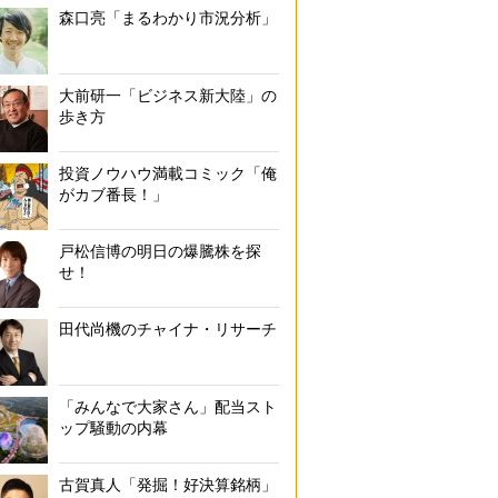
森口亮「まるわかり市況分析」
大前研一「ビジネス新大陸」の
歩き方
投資ノウハウ満載コミック「俺
がカブ番長！」
戸松信博の明日の爆騰株を探
せ！
田代尚機のチャイナ・リサーチ
「みんなで大家さん」配当スト
ップ騒動の内幕
古賀真人「発掘！好決算銘柄」