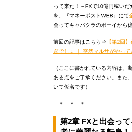
って来た！～FXで10億円稼い
を、『マネーポストWEB』にて
会ってキャバクラのボーイから
前回の記事はこちら⇒
【第2回】
ぎでしょ ｜ 突然マルサがやって
（ここに書かれている内容は、
ある点をご了承ください。また
いて仮名です）
＊ ＊ ＊
第2章 FXと出会
者に華麗なる転身！