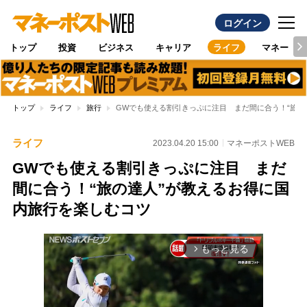
ログイン
トップ
投資
ビジネス
キャリア
ライフ
マネー
トップ
ライフ
旅行
GWでも使える割引きっぷに注目 まだ間に合う！“旅の
ライフ
2023.04.20 15:00
マネーポストWEB
GWでも使える割引きっぷに注目 まだ
間に合う！“旅の達人”が教えるお得に国
内旅行を楽しむコツ
もっと見る
arrow_forward_ios