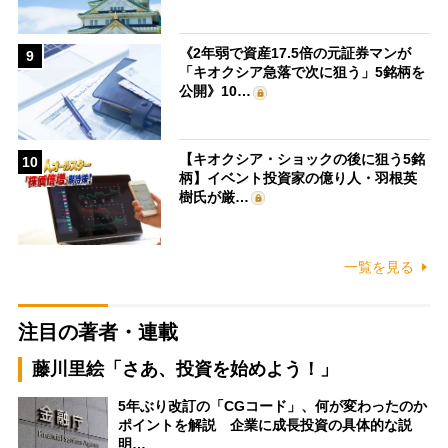
《2年弱で資産17.5倍の元証券マンが
9
「キオクシア急落で次に狙う」5銘柄を
公開》10…
【キオクシア・ショックの後に狙う5銘
10
柄】イベント投資家の億り人・羽根英
樹氏が厳…
一覧を見る
注目の著者・連載
藤川里絵「さあ、投資を始めよう！」
5年ぶり改訂の「CGコード」、何が変わったのか
ポイントを解説 企業に成長投資の具体的な説
明…