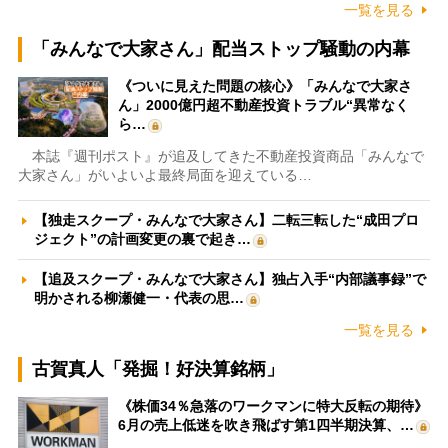
一覧を見る
「みんなで大家さん」配当ストップ騒動の内幕
《ついに見えた問題の核心》「みんなで大家さ
ん」2000億円超不動産投資トラブル“異常なく
ら…
本誌『週刊ポスト』が追及してきた不動産投資商品「みんなで
大家さん」がいよいよ最終局面を迎えている…
【独走スクープ・みんなで大家さん】二転三転した“成田プロ
ジェクト”の計画変更の裏で起き…
【追及スクープ・みんなで大家さん】独占入手“内部議事録”で
明かされる柳瀬健一・代表の思…
一覧を見る
古賀真人「発掘！好決算銘柄」
《株価34％急落のワークマンに特大反転の期待》
6月の売上低迷を吹き飛ばす第1四半期決算、…