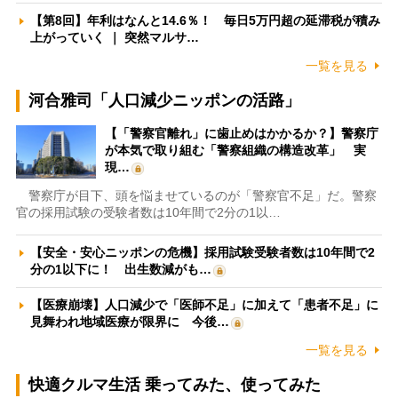
【第8回】年利はなんと14.6％！ 毎日5万円超の延滞税が積み
上がっていく ｜ 突然マルサ…
一覧を見る
河合雅司「人口減少ニッポンの活路」
【「警察官離れ」に歯止めはかかるか？】警察庁
が本気で取り組む「警察組織の構造改革」 実
現…
警察庁が目下、頭を悩ませているのが「警察官不足」だ。警察
官の採用試験の受験者数は10年間で2分の1以…
【安全・安心ニッポンの危機】採用試験受験者数は10年間で2
分の1以下に！ 出生数減がも…
【医療崩壊】人口減少で「医師不足」に加えて「患者不足」に
見舞われ地域医療が限界に 今後…
一覧を見る
快適クルマ生活 乗ってみた、使ってみた