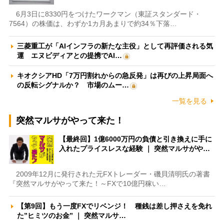
6月3日に8330円をつけたワークマン（東証スタンダード・
7564）の株価は、わずか1カ月あまりで約34％下落…
三菱重工が「AIインフラの新たな主役」として再評価される気
運 エヌビディアとの提携でAI…
キオクシアHD「7万円割れからの急反発」は再びの上昇局面へ
の反転シグナルか？ 市場のムー…
一覧を見る
突然マルサがやって来た！
【最終回】1億6000万円の負債と引き換えに手に
入れたプライスレスな経験 ｜ 突然マルサがや…
2009年12月に発行された元FXトレーダー・磯貝清明氏の著書
『突然マルサがやって来た！～FXで10億円稼い…
【第9回】もう一度FXでリベンジ！ 種銭は差し押さえを免れ
た”ヒミツのお金” ｜ 突然マルサ…