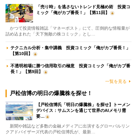
「売り時」を逃さないトレンド見極め術 投資コ
ミック「俺がカブ番長！」【第11回】
かつて投資情報雑誌「マネーポスト」にて、圧倒的な情報量が
詰め込まれた「天下無敵の株コミック」とし…
テクニカル分析・集中講義 投資コミック「俺がカブ番長！」
【第10回】
不透明相場に勝つ信用取引の極意 投資コミック「俺がカブ番
長！」【第9回】
一覧を見る
戸松信博の明日の爆騰株を探せ！
【戸松信博氏「明日の爆騰株」を探せ】トーメン
デバイス：サムスンを通じて世界のAIメモリ需
要…
新聞や雑誌など多数の金融メディアに出演するグローバルリン
クアドバイザーズ代表の戸松信博氏が、最新…