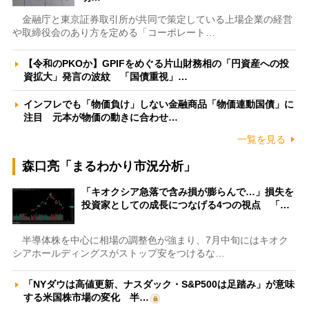
金融庁と東京証券取引所が共同で策定している上場企業の経営
や取締役会のあり方を定める「コーポレート…
【令和のPKOか】GPIFをめぐる片山財務相の「円資産への投
資拡大」発言の波紋 「国債重視」…
インフレでも「物価負け」しない金融商品「物価連動国債」に
注目 元本が物価の動きに合わせ…
一覧を見る
森口亮「まるわかり市況分析」
「キオクシア急落で含み損が膨らんで…」損失を
投資家としての成長につなげる4つの視点 「…
半導体株を中心に相場の調整色が強まり、7月中旬にはキオク
シアホールディングスがストップ安をつけるな…
「NYダウは高値更新、ナスダック・S&P500は足踏み」が意味
する米国株市場の変化 半…