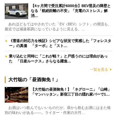
【4ヶ月間で受注累計6000台】BEV普及の障壁と
なる「航続距離の不安」「充電のストレス」解
消…
あれほどもてはやされていた「EV（BEV）シフト」の潮流も、
最近では減速基調になっているように見える。…
《雪道の対応力を検証》シビアな状況で実感した「フォレスタ
ー」の真価 「ターボ」と「スト…
乗り込むと同時に「これが軽？」と戸惑うのには理由があっ
た 「日産ルークス」さらなる躍進…
一覧を見る
大竹聡の「昼酒御免！」
【大竹聡の昼酒御免！】「ネグローニ」「山崎」
「マンハッタン」新宿三丁目の隠れ家バーで1…
お酒はいつ飲んでもいいものだが、昼から飲むお酒にはまた格
別の味わいがある――。ライター・作家の大竹…