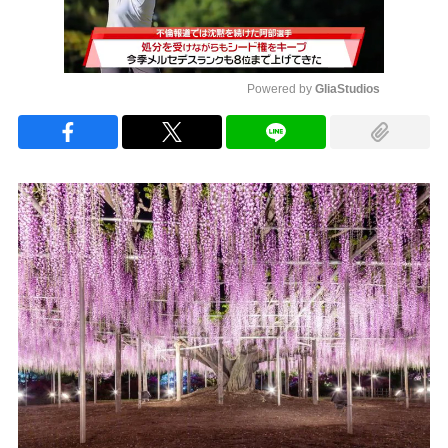
Powered by 
GliaStudios
Mute