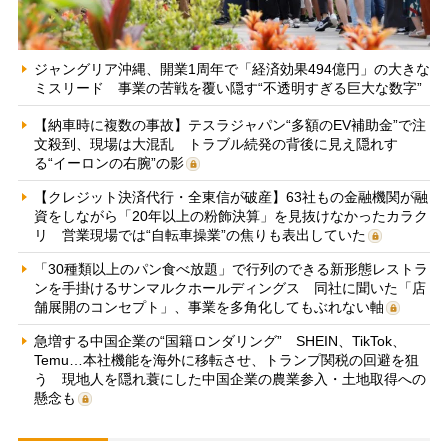
ジャングリア沖縄、開業1周年で「経済効果494億円」の大きな
ミスリード 事業の苦戦を覆い隠す“不透明すぎる巨大な数字”
【納車時に複数の事故】テスラジャパン“多額のEV補助金”で注
文殺到、現場は大混乱 トラブル続発の背後に見え隠れす
る“イーロンの右腕”の影
【クレジット決済代行・全東信が破産】63社もの金融機関が融
資をしながら「20年以上の粉飾決算」を見抜けなかったカラク
リ 営業現場では“自転車操業”の焦りも表出していた
「30種類以上のパン食べ放題」で行列のできる新形態レストラ
ンを手掛けるサンマルクホールディングス 同社に聞いた「店
舗展開のコンセプト」、事業を多角化してもぶれない軸
急増する中国企業の“国籍ロンダリング” SHEIN、TikTok、
Temu…本社機能を海外に移転させ、トランプ関税の回避を狙
う 現地人を隠れ蓑にした中国企業の農業参入・土地取得への
懸念も