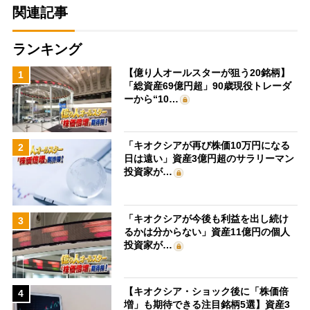
関連記事
ランキング
【億り人オールスターが狙う20銘柄】
1
「総資産69億円超」90歳現役トレーダ
ーから“10…
「キオクシアが再び株価10万円になる
2
日は遠い」資産3億円超のサラリーマン
投資家が…
「キオクシアが今後も利益を出し続け
3
るかは分からない」資産11億円の個人
投資家が…
【キオクシア・ショック後に「株価倍
4
増」も期待できる注目銘柄5選】資産3