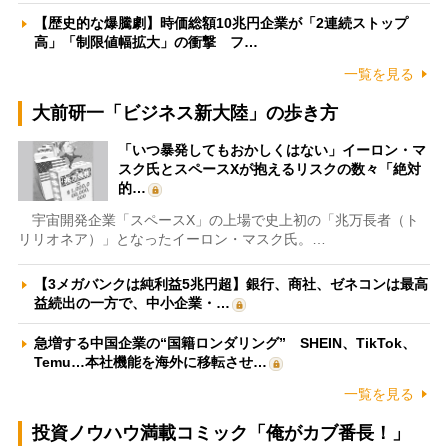
【歴史的な爆騰劇】時価総額10兆円企業が「2連続ストップ
高」「制限値幅拡大」の衝撃 フ…
一覧を見る
大前研一「ビジネス新大陸」の歩き方
「いつ暴発してもおかしくはない」イーロン・マ
スク氏とスペースXが抱えるリスクの数々「絶対
的…
宇宙開発企業「スペースX」の上場で史上初の「兆万長者（ト
リリオネア）」となったイーロン・マスク氏。…
【3メガバンクは純利益5兆円超】銀行、商社、ゼネコンは最高
益続出の一方で、中小企業・…
急増する中国企業の“国籍ロンダリング” SHEIN、TikTok、
Temu…本社機能を海外に移転させ…
一覧を見る
投資ノウハウ満載コミック「俺がカブ番長！」