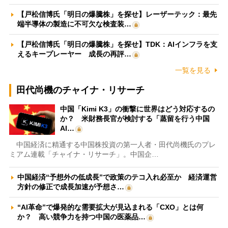
【戸松信博氏「明日の爆騰株」を探せ】レーザーテック：最先
端半導体の製造に不可欠な検査装…
【戸松信博氏「明日の爆騰株」を探せ】TDK：AIインフラを支
えるキープレーヤー 成長の再評…
一覧を見る
田代尚機のチャイナ・リサーチ
中国「Kimi K3」の衝撃に世界はどう対応するの
か？ 米財務長官が検討する「蒸留を行う中国
AI…
中国経済に精通する中国株投資の第一人者・田代尚機氏のプレ
ミアム連載「チャイナ・リサーチ」。中国企…
中国経済“予想外の低成長”で政策のテコ入れ必至か 経済運営
方針の修正で成長加速が予想さ…
“AI革命”で爆発的な需要拡大が見込まれる「CXO」とは何
か？ 高い競争力を持つ中国の医薬品…