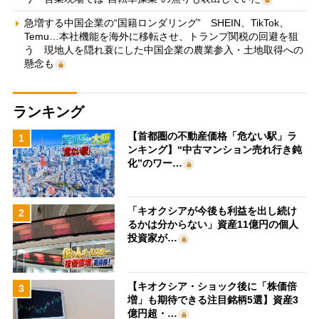
急増する中国企業の“国籍ロンダリング” SHEIN、TikTok、
Temu…本社機能を海外に移転させ、トランプ関税の回避を狙
う 現地人を隠れ蓑にした中国企業の農業参入・土地取得への
懸念も
ランキング
【首都圏の不動産価格「危ない駅」ラ
1
ンキング】“中古マンション売れ行き鈍
化”のワー…
「キオクシアが今後も利益を出し続け
2
るかは分からない」資産11億円の個人
投資家が…
【キオクシア・ショック後に「株価倍
3
増」も期待できる注目銘柄5選】資産3
億円超・…