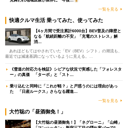
見舞われ地域医療が限界に 今後…
一覧を見る
快適クルマ生活 乗ってみた、使ってみた
【4ヶ月間で受注累計6000台】BEV普及の障壁と
なる「航続距離の不安」「充電のストレス」解
消…
あれほどもてはやされていた「EV（BEV）シフト」の潮流も、
最近では減速基調になっているように見える。…
《雪道の対応力を検証》シビアな状況で実感した「フォレスタ
ー」の真価 「ターボ」と「スト…
乗り込むと同時に「これが軽？」と戸惑うのには理由があっ
た 「日産ルークス」さらなる躍進…
一覧を見る
大竹聡の「昼酒御免！」
【大竹聡の昼酒御免！】「ネグローニ」「山崎」
「マンハッタン」新宿三丁目の隠れ家バーで1…