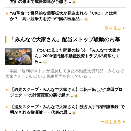
方針の修正で成長加速が予想さ…
“AI革命”で爆発的な需要拡大が見込まれる「CXO」とは何
か？ 高い競争力を持つ中国の医薬品…
一覧を見る
「みんなで大家さん」配当ストップ騒動の内幕
《ついに見えた問題の核心》「みんなで大家さ
ん」2000億円超不動産投資トラブル“異常なく
ら…
本誌『週刊ポスト』が追及してきた不動産投資商品「みんなで
大家さん」がいよいよ最終局面を迎えている…
【独走スクープ・みんなで大家さん】二転三転した“成田プロ
ジェクト”の計画変更の裏で起き…
【追及スクープ・みんなで大家さん】独占入手“内部議事録”で
明かされる柳瀬健一・代表の思…
一覧を見る