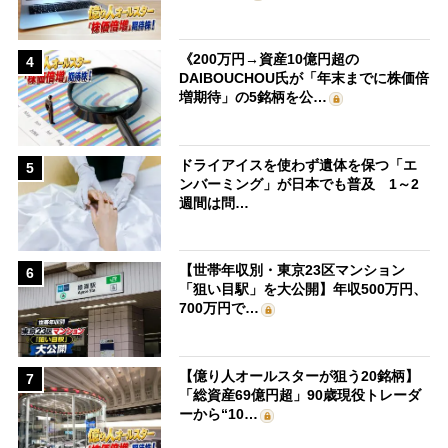
《200万円→資産10億円超の
4
DAIBOUCHOU氏が「年末までに株価倍
増期待」の5銘柄を公…
ドライアイスを使わず遺体を保つ「エ
5
ンバーミング」が日本でも普及 1～2
週間は問…
【世帯年収別・東京23区マンション
6
「狙い目駅」を大公開】年収500万円、
700万円で…
【億り人オールスターが狙う20銘柄】
7
「総資産69億円超」90歳現役トレーダ
ーから“10…