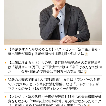
【75歳をすぎたらやめること】ベストセラー『定年後』著者・
楠木新氏が指南する老年期の好循環を呼び込む方法
【土俵に埋まるカネ】大の里、豊昇龍が黒星続きの名古屋場所
は「懸賞金2826万円」が下位力士に渡り「今日はみんなで焼肉
だ！」 金星4個配給で協会は年96万円の支出増に
猛暑のお葬式で悩ましい“喪服問題” 女性は「ワンピースを着
ていけばOK」という俗説に潜む誤解、なぜ「ジャケット」が
マストなのか？《1級葬祭ディレクターが解説》
【クレジット決済代行・全東信が破産】63社もの金融機関が融
資をしながら「20年以上の粉飾決算」を見抜けなかったカラク
リ 営業現場では“自転車操業”の焦りも表出していた