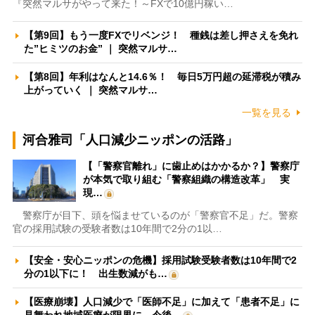
『突然マルサがやって来た！～FXで10億円稼い…
【第9回】もう一度FXでリベンジ！ 種銭は差し押さえを免れ
た”ヒミツのお金” ｜ 突然マルサ…
【第8回】年利はなんと14.6％！ 毎日5万円超の延滞税が積み
上がっていく ｜ 突然マルサ…
一覧を見る
河合雅司「人口減少ニッポンの活路」
【「警察官離れ」に歯止めはかかるか？】警察庁
が本気で取り組む「警察組織の構造改革」 実
現…
警察庁が目下、頭を悩ませているのが「警察官不足」だ。警察
官の採用試験の受験者数は10年間で2分の1以…
【安全・安心ニッポンの危機】採用試験受験者数は10年間で2
分の1以下に！ 出生数減がも…
【医療崩壊】人口減少で「医師不足」に加えて「患者不足」に