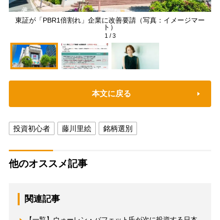
東証が「PBR1倍割れ」企業に改善要請（写真：イメージマー
2
ト）
1
/
3
本文に戻る
投資初心者
藤川里絵
銘柄選別
他のオススメ記事
関連記事
【一覧】ウォーレン・バフェット氏が次に投資する日本