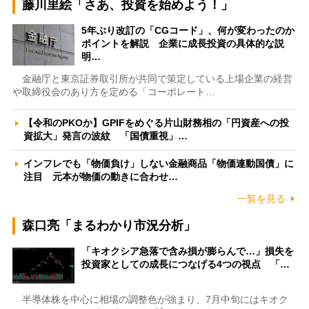
藤川里絵「さあ、投資を始めよう！」
5年ぶり改訂の「CGコード」、何が変わったのか
ポイントを解説 企業に成長投資の具体的な説
明…
金融庁と東京証券取引所が共同で策定している上場企業の経営
や取締役会のあり方を定める「コーポレート…
【令和のPKOか】GPIFをめぐる片山財務相の「円資産への投
資拡大」発言の波紋 「国債重視」…
インフレでも「物価負け」しない金融商品「物価連動国債」に
注目 元本が物価の動きに合わせ…
一覧を見る
森口亮「まるわかり市況分析」
「キオクシア急落で含み損が膨らんで…」損失を
投資家としての成長につなげる4つの視点 「…
半導体株を中心に相場の調整色が強まり、7月中旬にはキオク