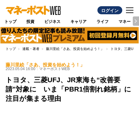
ログイン
トップ
投資
ビジネス
キャリア
ライフ
マネー
トップ
連載・著者
藤川里絵「さあ、投資を始めよう！」
トヨタ、三菱UFJ
藤川里絵「さあ、投資を始めよう！」
2023.05.04 16:00
マネーポストWEB
トヨタ、三菱UFJ、JR東海も“改善要
請”対象に いま「PBR1倍割れ銘柄」に
注目が集まる理由
Loaded
:
97.13%
/
Unmute