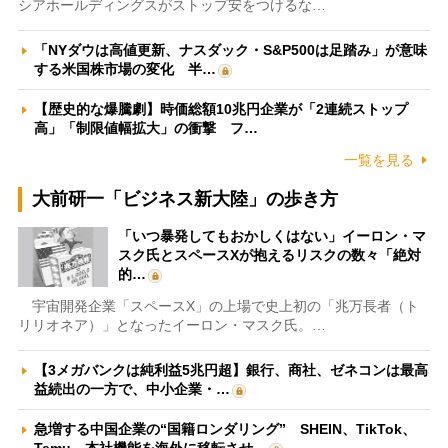
シアホールディングスがストップ安をつけるな…
「NYダウは高値更新、ナスダック・S&P500は足踏み」が意味
する米国株市場の変化 半…
【歴史的な爆騰劇】時価総額10兆円企業が「2連続ストップ
高」「制限値幅拡大」の衝撃 フ…
一覧を見る
大前研一「ビジネス新大陸」の歩き方
「いつ暴発してもおかしくはない」イーロン・マ
スク氏とスペースXが抱えるリスクの数々「絶対
的…
宇宙開発企業「スペースX」の上場で史上初の「兆万長者（ト
リリオネア）」となったイーロン・マスク氏。…
【3メガバンクは純利益5兆円超】銀行、商社、ゼネコンは最高
益続出の一方で、中小企業・…
急増する中国企業の“国籍ロンダリング” SHEIN、TikTok、