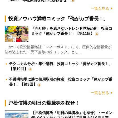
Temu…本社機能を海外に移転させ…
一覧を見る
投資ノウハウ満載コミック「俺がカブ番長！」
「売り時」を逃さないトレンド見極め術 投資コ
ミック「俺がカブ番長！」【第11回】
かつて投資情報雑誌「マネーポスト」にて、圧倒的な情報量が
詰め込まれた「天下無敵の株コミック」とし…
テクニカル分析・集中講義 投資コミック「俺がカブ番長！」
【第10回】
不透明相場に勝つ信用取引の極意 投資コミック「俺がカブ番
長！」【第9回】
一覧を見る
戸松信博の明日の爆騰株を探せ！
【戸松信博氏「明日の爆騰株」を探せ】トーメン
デバイス：サムスンを通じて世界のAIメモリ需