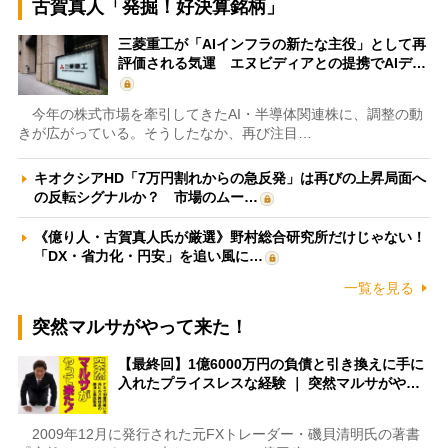
古賀真人「発掘！好決算銘柄」
三菱重工が「AIインフラの新たな主役」として再
評価される気運 エヌビディアとの提携でAIデ…
今年の株式市場を牽引してきたAI・半導体関連株に、調整の動
きが広がっている。そうしたなか、再び注目…
キオクシアHD「7万円割れからの急反発」は再びの上昇局面へ
の反転シグナルか？ 市場のムー…
《億り人・古賀真人氏が厳選》野村総合研究所だけじゃない！
「DX・省力化・円安」を追い風に…
一覧を見る
突然マルサがやって来た！
【最終回】1億6000万円の負債と引き換えに手に
入れたプライスレスな経験 ｜ 突然マルサがや…
2009年12月に発行された元FXトレーダー・磯貝清明氏の著書