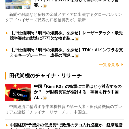
要…
新聞や雑誌など多数の金融メディアに出演するグローバルリン
クアドバイザーズ代表の戸松信博氏が、最新…
【戸松信博氏「明日の爆騰株」を探せ】レーザーテック：最先
端半導体の製造に不可欠な検査装…
【戸松信博氏「明日の爆騰株」を探せ】TDK：AIインフラを支
えるキープレーヤー 成長の再評…
一覧を見る
田代尚機のチャイナ・リサーチ
中国「Kimi K3」の衝撃に世界はどう対応するの
か？ 米財務長官が検討する「蒸留を行う中国
AI…
中国経済に精通する中国株投資の第一人者・田代尚機氏のプレ
ミアム連載「チャイナ・リサーチ」。中国企…
中国経済“予想外の低成長”で政策のテコ入れ必至か 経済運営