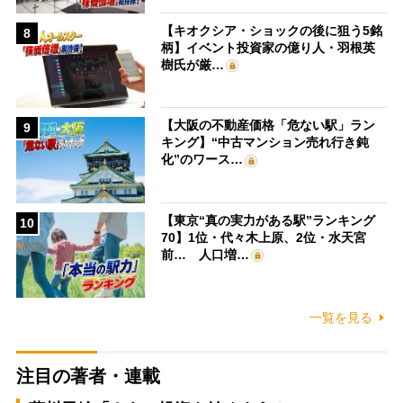
【キオクシア・ショックの後に狙う5銘
8
柄】イベント投資家の億り人・羽根英
樹氏が厳…
【大阪の不動産価格「危ない駅」ラン
9
キング】“中古マンション売れ行き鈍
化”のワース…
【東京“真の実力がある駅”ランキング
10
70】1位・代々木上原、2位・水天宮
前… 人口増…
一覧を見る
注目の著者・連載