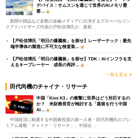
デバイス：サムスンを通じて世界のAIメモリ需
要…
新聞や雑誌など多数の金融メディアに出演するグローバルリン
クアドバイザーズ代表の戸松信博氏が、最新…
【戸松信博氏「明日の爆騰株」を探せ】レーザーテック：最先
端半導体の製造に不可欠な検査装…
【戸松信博氏「明日の爆騰株」を探せ】TDK：AIインフラを支
えるキープレーヤー 成長の再評…
一覧を見る
田代尚機のチャイナ・リサーチ
中国「Kimi K3」の衝撃に世界はどう対応するの
か？ 米財務長官が検討する「蒸留を行う中国
AI…
中国経済に精通する中国株投資の第一人者・田代尚機氏のプレ
ミアム連載「チャイナ・リサーチ」。中国企…