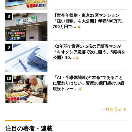
【世帯年収別・東京23区マンション
8
「狙い目駅」を大公開】年収500万円、
700万円で…
《2年弱で資産17.5倍の元証券マンが
9
「キオクシア急落で次に狙う」5銘柄を
公開》10…
「AI・半導体関連が“本命”であること
10
に変わりはない」資産20億円超の90歳
現役トレー…
一覧を見る
注目の著者・連載