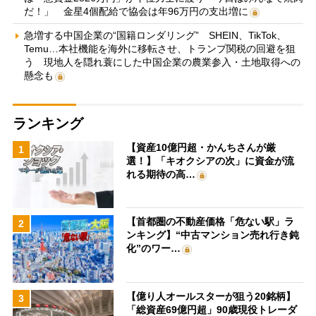
だ！」 金星4個配給で協会は年96万円の支出増に
急増する中国企業の“国籍ロンダリング” SHEIN、TikTok、
Temu…本社機能を海外に移転させ、トランプ関税の回避を狙
う 現地人を隠れ蓑にした中国企業の農業参入・土地取得への
懸念も
ランキング
【資産10億円超・かんちさんが厳
1
選！】「キオクシアの次」に資金が流
れる期待の高…
【首都圏の不動産価格「危ない駅」ラ
2
ンキング】“中古マンション売れ行き鈍
化”のワー…
【億り人オールスターが狙う20銘柄】
3
「総資産69億円超」90歳現役トレーダ