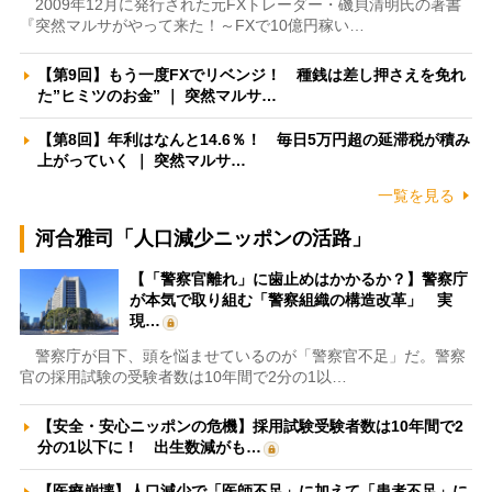
2009年12月に発行された元FXトレーダー・磯貝清明氏の著書
『突然マルサがやって来た！～FXで10億円稼い…
【第9回】もう一度FXでリベンジ！ 種銭は差し押さえを免れ
た”ヒミツのお金” ｜ 突然マルサ…
【第8回】年利はなんと14.6％！ 毎日5万円超の延滞税が積み
上がっていく ｜ 突然マルサ…
一覧を見る
河合雅司「人口減少ニッポンの活路」
【「警察官離れ」に歯止めはかかるか？】警察庁
が本気で取り組む「警察組織の構造改革」 実
現…
警察庁が目下、頭を悩ませているのが「警察官不足」だ。警察
官の採用試験の受験者数は10年間で2分の1以…
【安全・安心ニッポンの危機】採用試験受験者数は10年間で2
分の1以下に！ 出生数減がも…
【医療崩壊】人口減少で「医師不足」に加えて「患者不足」に