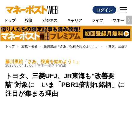
ログイン
トップ
投資
ビジネス
キャリア
ライフ
マネー
トップ
連載・著者
藤川里絵「さあ、投資を始めよう！」
トヨタ、三菱UFJ
藤川里絵「さあ、投資を始めよう！」
2023.05.04 16:00
マネーポストWEB
トヨタ、三菱UFJ、JR東海も“改善要
請”対象に いま「PBR1倍割れ銘柄」に
注目が集まる理由
Loaded
:
100.00%
/
Unmute