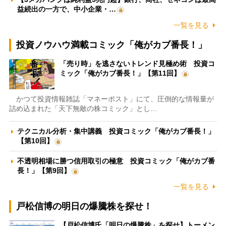
益続出の一方で、中小企業・…
一覧を見る
投資ノウハウ満載コミック「俺がカブ番長！」
「売り時」を逃さないトレンド見極め術 投資コ
ミック「俺がカブ番長！」【第11回】
かつて投資情報雑誌「マネーポスト」にて、圧倒的な情報量が
詰め込まれた「天下無敵の株コミック」とし…
テクニカル分析・集中講義 投資コミック「俺がカブ番長！」
【第10回】
不透明相場に勝つ信用取引の極意 投資コミック「俺がカブ番
長！」【第9回】
一覧を見る
戸松信博の明日の爆騰株を探せ！
【戸松信博氏「明日の爆騰株」を探せ】トーメン