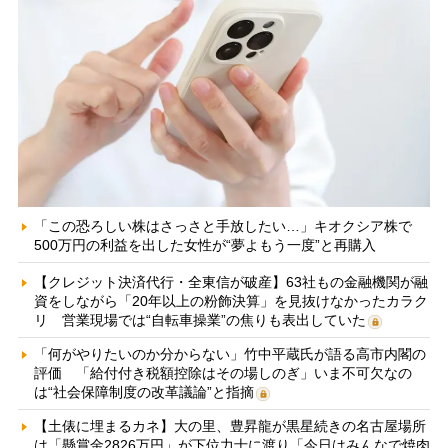
「この恐ろしい株はさっさと手放したい…」キオクシア株で
500万円の利益を出した女性が“夢よもう一度”と再購入
【クレジット決済代行・全東信が破産】63社もの金融機関が融
資をしながら「20年以上の粉飾決算」を見抜けなかったカラク
リ 営業現場では“自転車操業”の焦りも表出していた
「何がやりたいのか分からない」竹中平蔵氏が語る高市内閣の
評価 「給付付き税額控除はその場しのぎ」いま不可欠なの
は“社会保障制度の改革議論”と指摘
【土俵に埋まるカネ】大の里、豊昇龍が黒星続きの名古屋場所
は「懸賞金2826万円」が下位力士に渡り「今日はみんなで焼肉