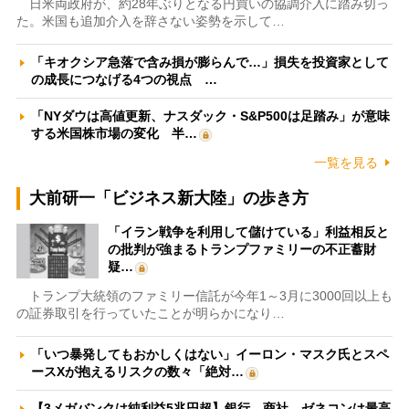
日米両政府が、約28年ぶりとなる円買いの協調介入に踏み切っ
た。米国も追加介入を辞さない姿勢を示して…
「キオクシア急落で含み損が膨らんで…」損失を投資家として
の成長につなげる4つの視点 …
「NYダウは高値更新、ナスダック・S&P500は足踏み」が意味
する米国株市場の変化 半…
一覧を見る
大前研一「ビジネス新大陸」の歩き方
「イラン戦争を利用して儲けている」利益相反と
の批判が強まるトランプファミリーの不正蓄財
疑…
トランプ大統領のファミリー信託が今年1～3月に3000回以上も
の証券取引を行っていたことが明らかになり…
「いつ暴発してもおかしくはない」イーロン・マスク氏とスペ
ースXが抱えるリスクの数々「絶対…
【3メガバンクは純利益5兆円超】銀行、商社、ゼネコンは最高