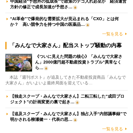
中国経済“予想外の低成長”で政策のテコ入れ必至か 経済運営
方針の修正で成長加速が予想さ…
“AI革命”で爆発的な需要拡大が見込まれる「CXO」とは何
か？ 高い競争力を持つ中国の医薬品…
一覧を見る
「みんなで大家さん」配当ストップ騒動の内幕
《ついに見えた問題の核心》「みんなで大家さ
ん」2000億円超不動産投資トラブル“異常なく
ら…
本誌『週刊ポスト』が追及してきた不動産投資商品「みんなで
大家さん」がいよいよ最終局面を迎えている…
【独走スクープ・みんなで大家さん】二転三転した“成田プロ
ジェクト”の計画変更の裏で起き…
【追及スクープ・みんなで大家さん】独占入手“内部議事録”で
明かされる柳瀬健一・代表の思…
一覧を見る