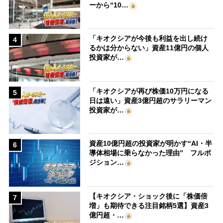
ーから“10…
「キオクシアが今後も利益を出し続け
4
るかは分からない」資産11億円の個人
投資家が…
「キオクシアが再び株価10万円になる
5
日は遠い」資産3億円超のサラリーマン
投資家が…
資産10億円超の投資家が明かす“AI・半
6
導体相場に乗らなかった理由” フルポ
ジション…
【キオクシア・ショック後に「株価倍
7
増」も期待できる注目銘柄5選】資産3
億円超・…