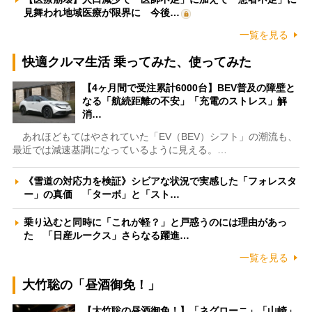
見舞われ地域医療が限界に 今後…
一覧を見る
快適クルマ生活 乗ってみた、使ってみた
【4ヶ月間で受注累計6000台】BEV普及の障壁と
なる「航続距離の不安」「充電のストレス」解
消…
あれほどもてはやされていた「EV（BEV）シフト」の潮流も、
最近では減速基調になっているように見える。…
《雪道の対応力を検証》シビアな状況で実感した「フォレスタ
ー」の真価 「ターボ」と「スト…
乗り込むと同時に「これが軽？」と戸惑うのには理由があっ
た 「日産ルークス」さらなる躍進…
一覧を見る
大竹聡の「昼酒御免！」
【大竹聡の昼酒御免！】「ネグローニ」「山崎」