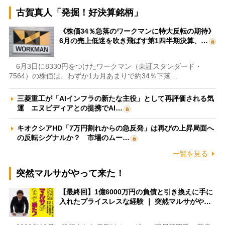
古賀真人「発掘！好決算銘柄」
《株価34％急落のワークマンに特大反転の期待》
6月の売上低迷を吹き飛ばす第1四半期決算、…
6月3日に8330円をつけたワークマン（東証スタンダード・
7564）の株価は、わずか1カ月あまりで約34％下落…
三菱重工が「AIインフラの新たな主役」として再評価される気
運 エヌビディアとの提携でAI…
キオクシアHD「7万円割れからの急反発」は再びの上昇局面へ
の反転シグナルか？ 市場のムー…
一覧を見る
突然マルサがやって来た！
【最終回】1億6000万円の負債と引き換えに手に
入れたプライスレスな経験 ｜ 突然マルサがや…