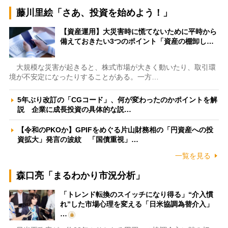
藤川里絵「さあ、投資を始めよう！」
【資産運用】大災害時に慌てないために平時から
備えておきたい3つのポイント「資産の棚卸し…
大規模な災害が起きると、株式市場が大きく動いたり、取引環
境が不安定になったりすることがある。一方…
5年ぶり改訂の「CGコード」、何が変わったのかポイントを解
説 企業に成長投資の具体的な説…
【令和のPKOか】GPIFをめぐる片山財務相の「円資産への投
資拡大」発言の波紋 「国債重視」…
一覧を見る
森口亮「まるわかり市況分析」
「トレンド転換のスイッチになり得る」“介入慣
れ”した市場心理を変える「日米協調為替介入」
…