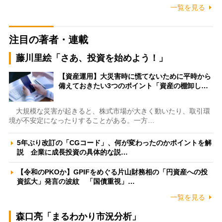
一覧を見る
注目の著者・連載
藤川里絵「さあ、投資を始めよう！」
【資産運用】大災害時に慌てないために平時から
備えておきたい3つのポイント「資産の棚卸し…
大規模な災害が起きると、株式市場が大きく動いたり、取引環
境が不安定になったりすることがある。一方…
5年ぶり改訂の「CGコード」、何が変わったのかポイントを解
説 企業に成長投資の具体的な説…
【令和のPKOか】GPIFをめぐる片山財務相の「円資産への投
資拡大」発言の波紋 「国債重視」…
一覧を見る
森口亮「まるわかり市況分析」