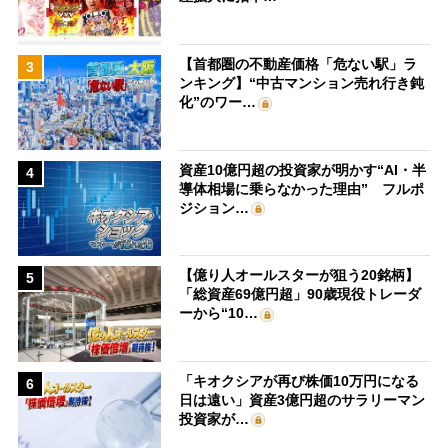
【首都圏の不動産価格「危ない駅」ラ
3
ンキング】“中古マンション売れ行き鈍
化”のワー…
資産10億円超の投資家が明かす“AI・半
4
導体相場に乗らなかった理由” フルポ
ジション…
【億り人オールスターが狙う20銘柄】
5
「総資産69億円超」90歳現役トレーダ
ーから“10…
「キオクシアが再び株価10万円になる
6
日は遠い」資産3億円超のサラリーマン
投資家が…