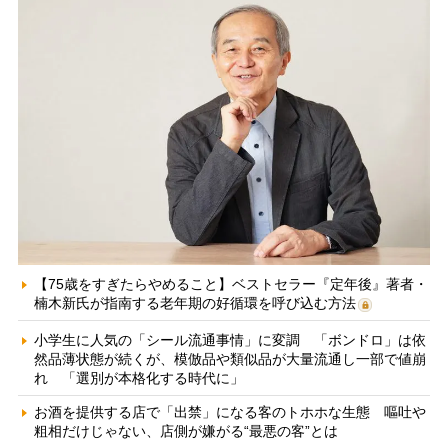
【75歳をすぎたらやめること】ベストセラー『定年後』著者・
楠木新氏が指南する老年期の好循環を呼び込む方法
小学生に人気の「シール流通事情」に変調 「ボンドロ」は依
然品薄状態が続くが、模倣品や類似品が大量流通し一部で値崩
れ 「選別が本格化する時代に」
お酒を提供する店で「出禁」になる客のトホホな生態 嘔吐や
粗相だけじゃない、店側が嫌がる“最悪の客”とは