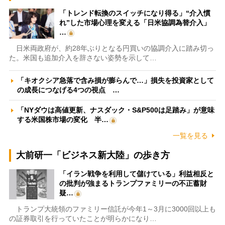
「トレンド転換のスイッチになり得る」“介入慣
れ”した市場心理を変える「日米協調為替介入」
…
日米両政府が、約28年ぶりとなる円買いの協調介入に踏み切っ
た。米国も追加介入を辞さない姿勢を示して…
「キオクシア急落で含み損が膨らんで…」損失を投資家として
の成長につなげる4つの視点 …
「NYダウは高値更新、ナスダック・S&P500は足踏み」が意味
する米国株市場の変化 半…
一覧を見る
大前研一「ビジネス新大陸」の歩き方
「イラン戦争を利用して儲けている」利益相反と
の批判が強まるトランプファミリーの不正蓄財
疑…
トランプ大統領のファミリー信託が今年1～3月に3000回以上も
の証券取引を行っていたことが明らかになり…