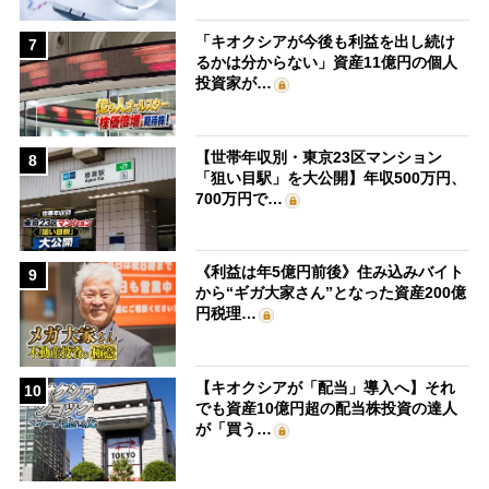
「キオクシアが今後も利益を出し続け
7
るかは分からない」資産11億円の個人
投資家が…
【世帯年収別・東京23区マンション
8
「狙い目駅」を大公開】年収500万円、
700万円で…
《利益は年5億円前後》住み込みバイト
9
から“ギガ大家さん”となった資産200億
円税理…
【キオクシアが「配当」導入へ】それ
10
でも資産10億円超の配当株投資の達人
が「買う…