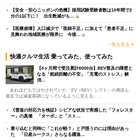
【安全・安心ニッポンの危機】採用試験受験者数は10年間で2
分の1以下に！ 出生数減がも…
【医療崩壊】人口減少で「医師不足」に加えて「患者不足」に
見舞われ地域医療が限界に 今後…
一覧を見る
快適クルマ生活 乗ってみた、使ってみた
【4ヶ月間で受注累計6000台】BEV普及の障壁と
なる「航続距離の不安」「充電のストレス」解
消…
あれほどもてはやされていた「EV（BEV）シフト」の潮流も、
最近では減速基調になっているように見える。…
《雪道の対応力を検証》シビアな状況で実感した「フォレスタ
ー」の真価 「ターボ」と「スト…
乗り込むと同時に「これが軽？」と戸惑うのには理由があっ
た 「日産ルークス」さらなる躍進…