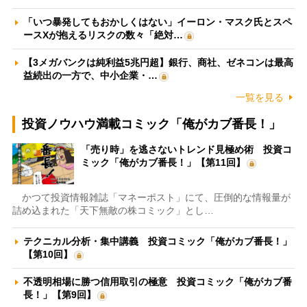
「いつ暴発してもおかしくはない」イーロン・マスク氏とスペ
ースXが抱えるリスクの数々「絶対…
【3メガバンクは純利益5兆円超】銀行、商社、ゼネコンは最高
益続出の一方で、中小企業・…
一覧を見る
投資ノウハウ満載コミック「俺がカブ番長！」
「売り時」を逃さないトレンド見極め術 投資コ
ミック「俺がカブ番長！」【第11回】
かつて投資情報雑誌「マネーポスト」にて、圧倒的な情報量が
詰め込まれた「天下無敵の株コミック」とし…
テクニカル分析・集中講義 投資コミック「俺がカブ番長！」
【第10回】
不透明相場に勝つ信用取引の極意 投資コミック「俺がカブ番
長！」【第9回】