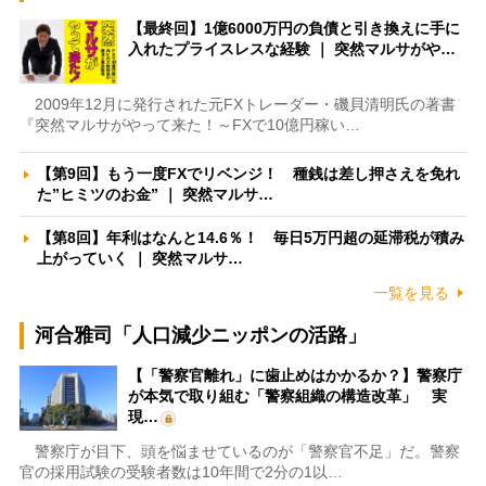
【最終回】1億6000万円の負債と引き換えに手に
入れたプライスレスな経験 ｜ 突然マルサがや…
2009年12月に発行された元FXトレーダー・磯貝清明氏の著書
『突然マルサがやって来た！～FXで10億円稼い…
【第9回】もう一度FXでリベンジ！ 種銭は差し押さえを免れ
た”ヒミツのお金” ｜ 突然マルサ…
【第8回】年利はなんと14.6％！ 毎日5万円超の延滞税が積み
上がっていく ｜ 突然マルサ…
一覧を見る
河合雅司「人口減少ニッポンの活路」
【「警察官離れ」に歯止めはかかるか？】警察庁
が本気で取り組む「警察組織の構造改革」 実
現…
警察庁が目下、頭を悩ませているのが「警察官不足」だ。警察
官の採用試験の受験者数は10年間で2分の1以…