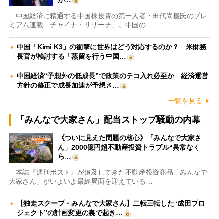
が…
中国経済に精通する中国株投資の第一人者・田代尚機氏のプレ
ミアム連載「チャイナ・リサーチ」。中国の…
中国「Kimi K3」の衝撃に世界はどう対応するのか？ 米財務
長官が検討する「蒸留を行う中国…
中国経済“予想外の低成長”で政策のテコ入れ必至か 経済運営
方針の修正で成長加速が予想さ…
一覧を見る
「みんなで大家さん」配当ストップ騒動の内幕
《ついに見えた問題の核心》「みんなで大家さ
ん」2000億円超不動産投資トラブル“異常なく
ら…
本誌『週刊ポスト』が追及してきた不動産投資商品「みんなで
大家さん」がいよいよ最終局面を迎えている…
【独走スクープ・みんなで大家さん】二転三転した“成田プロ
ジェクト”の計画変更の裏で起き…