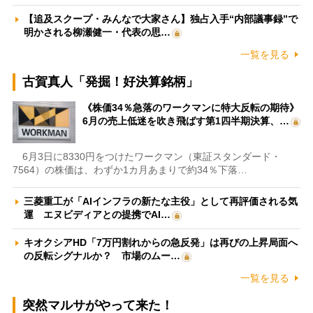
【追及スクープ・みんなで大家さん】独占入手“内部議事録”で
明かされる柳瀬健一・代表の思…
一覧を見る
古賀真人「発掘！好決算銘柄」
《株価34％急落のワークマンに特大反転の期待》
6月の売上低迷を吹き飛ばす第1四半期決算、…
6月3日に8330円をつけたワークマン（東証スタンダード・
7564）の株価は、わずか1カ月あまりで約34％下落…
三菱重工が「AIインフラの新たな主役」として再評価される気
運 エヌビディアとの提携でAI…
キオクシアHD「7万円割れからの急反発」は再びの上昇局面へ
の反転シグナルか？ 市場のムー…
一覧を見る
突然マルサがやって来た！