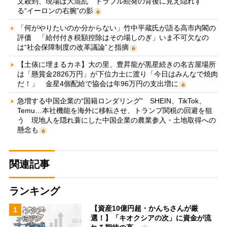
文殺到、現場は大混乱 トラブル続発の背後に見え隠れす
る“イーロンの右腕”の影
「何がやりたいのか分からない」竹中平蔵氏が語る高市内閣の
評価 「給付付き税額控除はその場しのぎ」いま不可欠なの
は“社会保障制度の改革議論”と指摘
【土俵に埋まるカネ】大の里、豊昇龍が黒星続きの名古屋場所
は「懸賞金2826万円」が下位力士に渡り「今日はみんなで焼肉
だ！」 金星4個配給で協会は年96万円の支出増に
急増する中国企業の“国籍ロンダリング” SHEIN、TikTok、
Temu…本社機能を海外に移転させ、トランプ関税の回避を狙
う 現地人を隠れ蓑にした中国企業の農業参入・土地取得への
懸念も
関連記事
ランキング
【資産10億円超・かんちさんが厳
1
選！】「キオクシアの次」に資金が流