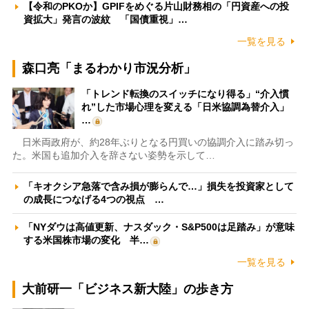
【令和のPKOか】GPIFをめぐる片山財務相の「円資産への投
資拡大」発言の波紋 「国債重視」…
一覧を見る
森口亮「まるわかり市況分析」
「トレンド転換のスイッチになり得る」“介入慣
れ”した市場心理を変える「日米協調為替介入」
…
日米両政府が、約28年ぶりとなる円買いの協調介入に踏み切っ
た。米国も追加介入を辞さない姿勢を示して…
「キオクシア急落で含み損が膨らんで…」損失を投資家として
の成長につなげる4つの視点 …
「NYダウは高値更新、ナスダック・S&P500は足踏み」が意味
する米国株市場の変化 半…
一覧を見る
大前研一「ビジネス新大陸」の歩き方