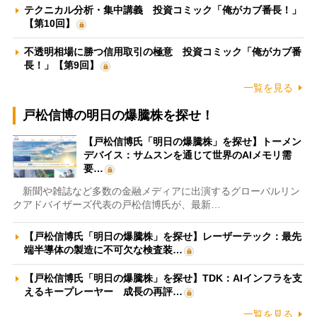
テクニカル分析・集中講義 投資コミック「俺がカブ番長！」
【第10回】
不透明相場に勝つ信用取引の極意 投資コミック「俺がカブ番
長！」【第9回】
一覧を見る
戸松信博の明日の爆騰株を探せ！
【戸松信博氏「明日の爆騰株」を探せ】トーメン
デバイス：サムスンを通じて世界のAIメモリ需
要…
新聞や雑誌など多数の金融メディアに出演するグローバルリン
クアドバイザーズ代表の戸松信博氏が、最新…
【戸松信博氏「明日の爆騰株」を探せ】レーザーテック：最先
端半導体の製造に不可欠な検査装…
【戸松信博氏「明日の爆騰株」を探せ】TDK：AIインフラを支
えるキープレーヤー 成長の再評…
一覧を見る