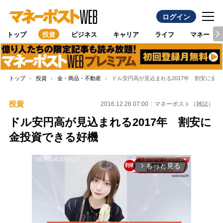
ログイン
トップ
投資
ビジネス
キャリア
ライフ
マネー
トップ
投資
金・商品・不動産
ドル安円高が見込まれる2017年 割安に金
投資
2016.12.26 07:00
マネーポスト（雑誌）
ドル安円高が見込まれる2017年 割安に
金投資できる好機
もっと見る
arrow_forward_ios