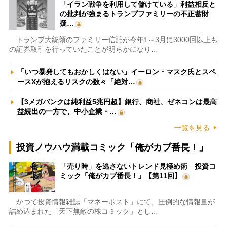
「イラン戦争を利用して儲けている」利益相反と
の批判が強まるトランプファミリーの不正蓄財
疑…
トランプ大統領のファミリー信託が今年1～3月に3000回以上も
の証券取引を行っていたことが明らかになり…
「いつ暴発してもおかしくはない」イーロン・マスク氏とスペ
ースXが抱えるリスクの数々「絶対…
【3メガバンクは純利益5兆円超】銀行、商社、ゼネコンは最高
益続出の一方で、中小企業・…
一覧を見る
投資ノウハウ満載コミック「俺がカブ番長！」
「売り時」を逃さないトレンド見極め術 投資コ
ミック「俺がカブ番長！」【第11回】
かつて投資情報雑誌「マネーポスト」にて、圧倒的な情報量が
詰め込まれた「天下無敵の株コミック」とし…