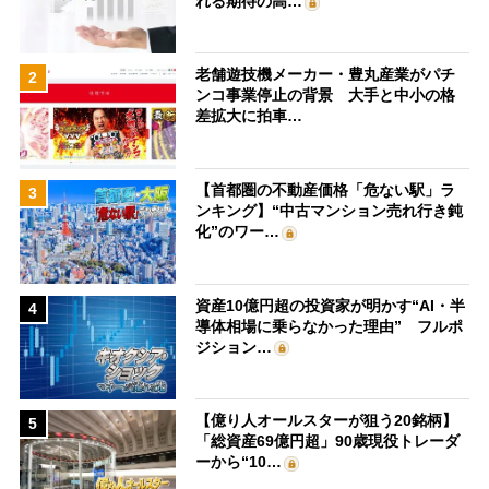
れる期待の高…
老舗遊技機メーカー・豊丸産業がパチ
2
ンコ事業停止の背景 大手と中小の格
差拡大に拍車…
【首都圏の不動産価格「危ない駅」ラ
3
ンキング】“中古マンション売れ行き鈍
化”のワー…
資産10億円超の投資家が明かす“AI・半
4
導体相場に乗らなかった理由” フルポ
ジション…
【億り人オールスターが狙う20銘柄】
5
「総資産69億円超」90歳現役トレーダ
ーから“10…