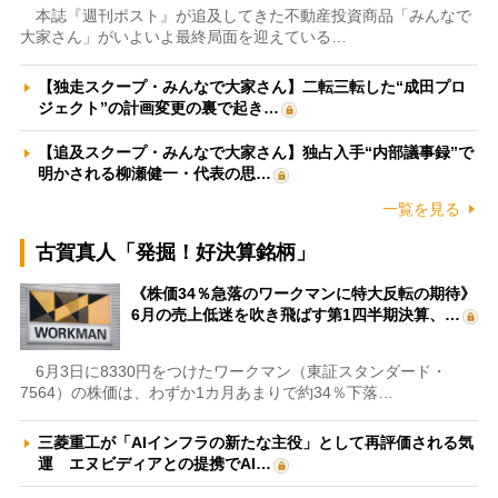
本誌『週刊ポスト』が追及してきた不動産投資商品「みんなで
大家さん」がいよいよ最終局面を迎えている…
【独走スクープ・みんなで大家さん】二転三転した“成田プロ
ジェクト”の計画変更の裏で起き…
【追及スクープ・みんなで大家さん】独占入手“内部議事録”で
明かされる柳瀬健一・代表の思…
一覧を見る
古賀真人「発掘！好決算銘柄」
《株価34％急落のワークマンに特大反転の期待》
6月の売上低迷を吹き飛ばす第1四半期決算、…
6月3日に8330円をつけたワークマン（東証スタンダード・
7564）の株価は、わずか1カ月あまりで約34％下落…
三菱重工が「AIインフラの新たな主役」として再評価される気
運 エヌビディアとの提携でAI…