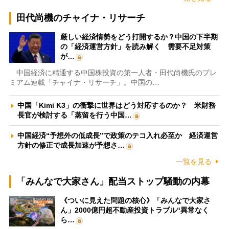
田代尚機のチャイナ・リサーチ
厳しい経済情勢をどう打開するか？中国の下半期
の「経済運営方針」を読み解く 需要不足対策
が…
中国経済に精通する中国株投資の第一人者・田代尚機氏のプレ
ミアム連載「チャイナ・リサーチ」。中国の…
中国「Kimi K3」の衝撃に世界はどう対応するのか？ 米財務
長官が検討する「蒸留を行う中国…
中国経済“予想外の低成長”で政策のテコ入れ必至か 経済運営
方針の修正で成長加速が予想さ…
一覧を見る
「みんなで大家さん」配当ストップ騒動の内幕
《ついに見えた問題の核心》「みんなで大家さ
ん」2000億円超不動産投資トラブル“異常なく
ら…