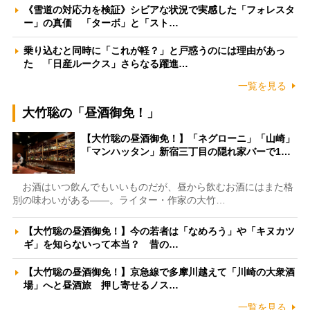
《雪道の対応力を検証》シビアな状況で実感した「フォレスタ
ー」の真価 「ターボ」と「スト…
乗り込むと同時に「これが軽？」と戸惑うのには理由があっ
た 「日産ルークス」さらなる躍進…
一覧を見る
大竹聡の「昼酒御免！」
【大竹聡の昼酒御免！】「ネグローニ」「山崎」
「マンハッタン」新宿三丁目の隠れ家バーで1…
お酒はいつ飲んでもいいものだが、昼から飲むお酒にはまた格
別の味わいがある――。ライター・作家の大竹…
【大竹聡の昼酒御免！】今の若者は「なめろう」や「キヌカツ
ギ」を知らないって本当？ 昔の…
【大竹聡の昼酒御免！】京急線で多摩川越えて「川崎の大衆酒
場」へと昼酒旅 押し寄せるノス…
一覧を見る