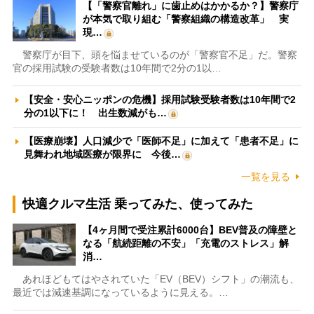
【「警察官離れ」に歯止めはかかるか？】警察庁
が本気で取り組む「警察組織の構造改革」 実
現…
警察庁が目下、頭を悩ませているのが「警察官不足」だ。警察
官の採用試験の受験者数は10年間で2分の1以…
【安全・安心ニッポンの危機】採用試験受験者数は10年間で2
分の1以下に！ 出生数減がも…
【医療崩壊】人口減少で「医師不足」に加えて「患者不足」に
見舞われ地域医療が限界に 今後…
一覧を見る
快適クルマ生活 乗ってみた、使ってみた
【4ヶ月間で受注累計6000台】BEV普及の障壁と
なる「航続距離の不安」「充電のストレス」解
消…
あれほどもてはやされていた「EV（BEV）シフト」の潮流も、
最近では減速基調になっているように見える。…