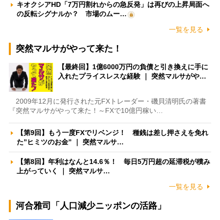
キオクシアHD「7万円割れからの急反発」は再びの上昇局面へ
の反転シグナルか？ 市場のムー…
一覧を見る
突然マルサがやって来た！
【最終回】1億6000万円の負債と引き換えに手に
入れたプライスレスな経験 ｜ 突然マルサがや…
2009年12月に発行された元FXトレーダー・磯貝清明氏の著書
『突然マルサがやって来た！～FXで10億円稼い…
【第9回】もう一度FXでリベンジ！ 種銭は差し押さえを免れ
た”ヒミツのお金” ｜ 突然マルサ…
【第8回】年利はなんと14.6％！ 毎日5万円超の延滞税が積み
上がっていく ｜ 突然マルサ…
一覧を見る
河合雅司「人口減少ニッポンの活路」