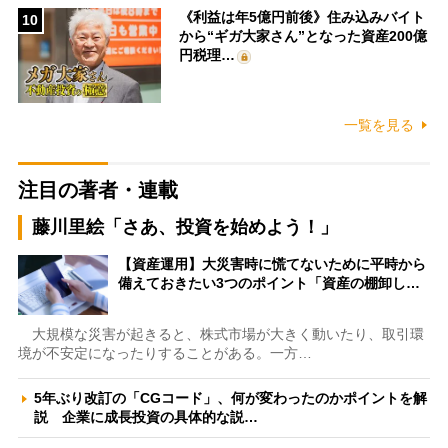
《利益は年5億円前後》住み込みバイト
10
から“ギガ大家さん”となった資産200億
円税理…
一覧を見る
注目の著者・連載
藤川里絵「さあ、投資を始めよう！」
【資産運用】大災害時に慌てないために平時から
備えておきたい3つのポイント「資産の棚卸し…
大規模な災害が起きると、株式市場が大きく動いたり、取引環
境が不安定になったりすることがある。一方…
5年ぶり改訂の「CGコード」、何が変わったのかポイントを解
説 企業に成長投資の具体的な説…