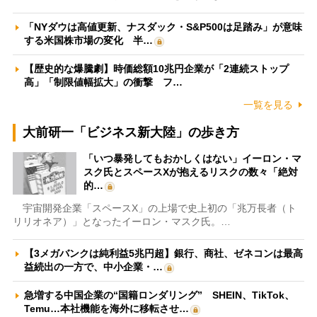
「NYダウは高値更新、ナスダック・S&P500は足踏み」が意味
する米国株市場の変化 半…
【歴史的な爆騰劇】時価総額10兆円企業が「2連続ストップ
高」「制限値幅拡大」の衝撃 フ…
一覧を見る
大前研一「ビジネス新大陸」の歩き方
「いつ暴発してもおかしくはない」イーロン・マ
スク氏とスペースXが抱えるリスクの数々「絶対
的…
宇宙開発企業「スペースX」の上場で史上初の「兆万長者（ト
リリオネア）」となったイーロン・マスク氏。…
【3メガバンクは純利益5兆円超】銀行、商社、ゼネコンは最高
益続出の一方で、中小企業・…
急増する中国企業の“国籍ロンダリング” SHEIN、TikTok、
Temu…本社機能を海外に移転させ…