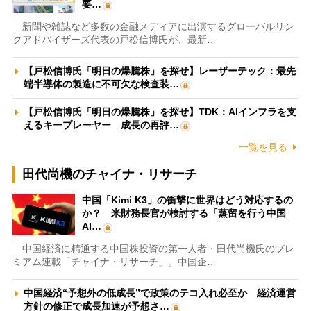
要…
新聞や雑誌など多数の金融メディアに出演するグローバルリン
クアドバイザーズ代表の戸松信博氏が、最新…
【戸松信博氏「明日の爆騰株」を探せ】レーザーテック：最先
端半導体の製造に不可欠な検査装…
【戸松信博氏「明日の爆騰株」を探せ】TDK：AIインフラを支
えるキープレーヤー 成長の再評…
一覧を見る
田代尚機のチャイナ・リサーチ
中国「Kimi K3」の衝撃に世界はどう対応するの
か？ 米財務長官が検討する「蒸留を行う中国
AI…
中国経済に精通する中国株投資の第一人者・田代尚機氏のプレ
ミアム連載「チャイナ・リサーチ」。中国企…
中国経済“予想外の低成長”で政策のテコ入れ必至か 経済運営
方針の修正で成長加速が予想さ…