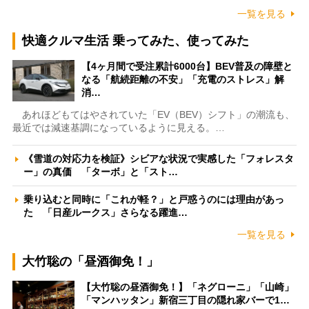
一覧を見る
快適クルマ生活 乗ってみた、使ってみた
【4ヶ月間で受注累計6000台】BEV普及の障壁と
なる「航続距離の不安」「充電のストレス」解
消…
あれほどもてはやされていた「EV（BEV）シフト」の潮流も、
最近では減速基調になっているように見える。…
《雪道の対応力を検証》シビアな状況で実感した「フォレスタ
ー」の真価 「ターボ」と「スト…
乗り込むと同時に「これが軽？」と戸惑うのには理由があっ
た 「日産ルークス」さらなる躍進…
一覧を見る
大竹聡の「昼酒御免！」
【大竹聡の昼酒御免！】「ネグローニ」「山崎」
「マンハッタン」新宿三丁目の隠れ家バーで1…