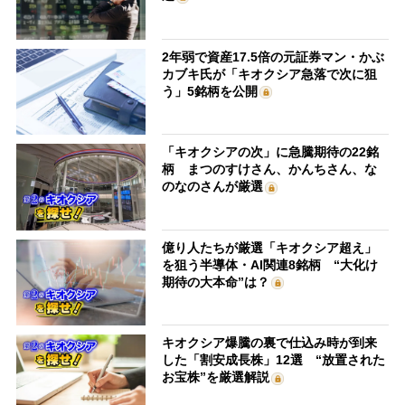
2年弱で資産17.5倍の元証券マン・かぶ
カブキ氏が「キオクシア急落で次に狙
う」5銘柄を公開
「キオクシアの次」に急騰期待の22銘
柄 まつのすけさん、かんちさん、な
のなのさんが厳選
億り人たちが厳選「キオクシア超え」
を狙う半導体・AI関連8銘柄 “大化け
期待の大本命”は？
キオクシア爆騰の裏で仕込み時が到来
した「割安成長株」12選 “放置された
お宝株”を厳選解説