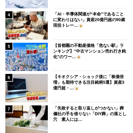
「AI・半導体関連が“本命”であること
4
に変わりはない」資産20億円超の90歳
現役トレー…
【首都圏の不動産価格「危ない駅」ラ
5
ンキング】“中古マンション売れ行き鈍
化”のワー…
【キオクシア・ショック後に「株価倍
6
増」も期待できる注目銘柄5選】資産3
億円超・…
「失敗すると取り返しがつかない」葬
7
儀社の手を借りない「DIY葬」の落とし
穴 素人には…