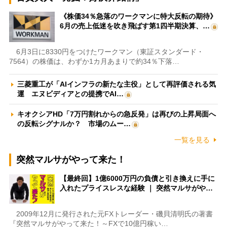
《株価34％急落のワークマンに特大反転の期待》
6月の売上低迷を吹き飛ばす第1四半期決算、…
6月3日に8330円をつけたワークマン（東証スタンダード・
7564）の株価は、わずか1カ月あまりで約34％下落…
三菱重工が「AIインフラの新たな主役」として再評価される気
運 エヌビディアとの提携でAI…
キオクシアHD「7万円割れからの急反発」は再びの上昇局面へ
の反転シグナルか？ 市場のムー…
一覧を見る
突然マルサがやって来た！
【最終回】1億6000万円の負債と引き換えに手に
入れたプライスレスな経験 ｜ 突然マルサがや…
2009年12月に発行された元FXトレーダー・磯貝清明氏の著書
『突然マルサがやって来た！～FXで10億円稼い…