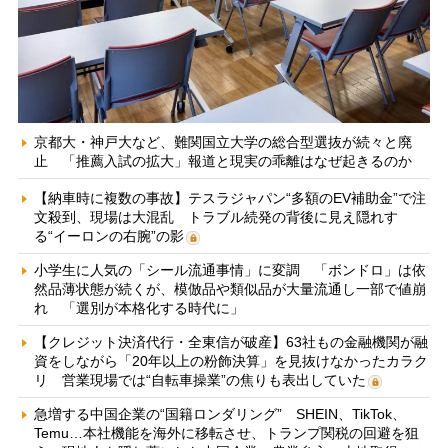
京都大・神戸大など、難関国立大学の総合型選抜が続々と廃
止 「推薦入試の拡大」報道と現実の乖離はなぜ起きるのか
【納車時に複数の事故】テスラジャパン“多額のEV補助金”で注
文殺到、現場は大混乱 トラブル続発の背後に見え隠れす
る“イーロンの右腕”の影
小学生に人気の「シール流通事情」に変調 「ボンドロ」は依
然品薄状態が続くが、模倣品や類似品が大量流通し一部で値崩
れ 「選別が本格化する時代に」
【クレジット決済代行・全東信が破産】63社もの金融機関が融
資をしながら「20年以上の粉飾決算」を見抜けなかったカラク
リ 営業現場では“自転車操業”の焦りも表出していた
急増する中国企業の“国籍ロンダリング” SHEIN、TikTok、
Temu…本社機能を海外に移転させ、トランプ関税の回避を狙