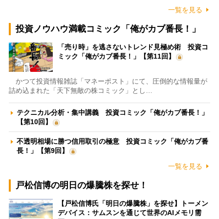
一覧を見る
投資ノウハウ満載コミック「俺がカブ番長！」
「売り時」を逃さないトレンド見極め術 投資コ
ミック「俺がカブ番長！」【第11回】
かつて投資情報雑誌「マネーポスト」にて、圧倒的な情報量が
詰め込まれた「天下無敵の株コミック」とし…
テクニカル分析・集中講義 投資コミック「俺がカブ番長！」
【第10回】
不透明相場に勝つ信用取引の極意 投資コミック「俺がカブ番
長！」【第9回】
一覧を見る
戸松信博の明日の爆騰株を探せ！
【戸松信博氏「明日の爆騰株」を探せ】トーメン
デバイス：サムスンを通じて世界のAIメモリ需