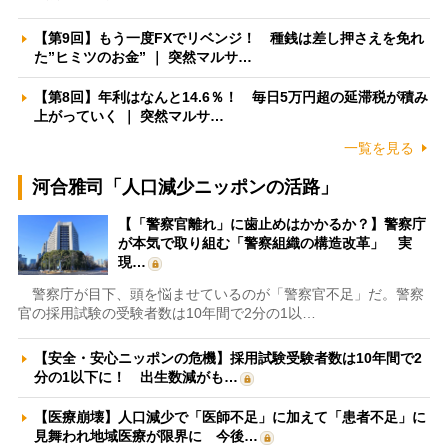
【第9回】もう一度FXでリベンジ！ 種銭は差し押さえを免れ
た”ヒミツのお金” ｜ 突然マルサ…
【第8回】年利はなんと14.6％！ 毎日5万円超の延滞税が積み
上がっていく ｜ 突然マルサ…
一覧を見る
河合雅司「人口減少ニッポンの活路」
【「警察官離れ」に歯止めはかかるか？】警察庁
が本気で取り組む「警察組織の構造改革」 実
現…
警察庁が目下、頭を悩ませているのが「警察官不足」だ。警察
官の採用試験の受験者数は10年間で2分の1以…
【安全・安心ニッポンの危機】採用試験受験者数は10年間で2
分の1以下に！ 出生数減がも…
【医療崩壊】人口減少で「医師不足」に加えて「患者不足」に
見舞われ地域医療が限界に 今後…