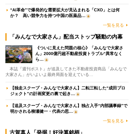
“AI革命”で爆発的な需要拡大が見込まれる「CXO」とは何
か？ 高い競争力を持つ中国の医薬品…
一覧を見る
「みんなで大家さん」配当ストップ騒動の内幕
《ついに見えた問題の核心》「みんなで大家さ
ん」2000億円超不動産投資トラブル“異常なく
ら…
本誌『週刊ポスト』が追及してきた不動産投資商品「みんなで
大家さん」がいよいよ最終局面を迎えている…
【独走スクープ・みんなで大家さん】二転三転した“成田プロ
ジェクト”の計画変更の裏で起き…
【追及スクープ・みんなで大家さん】独占入手“内部議事録”で
明かされる柳瀬健一・代表の思…
一覧を見る
古賀真人「発掘！好決算銘柄」