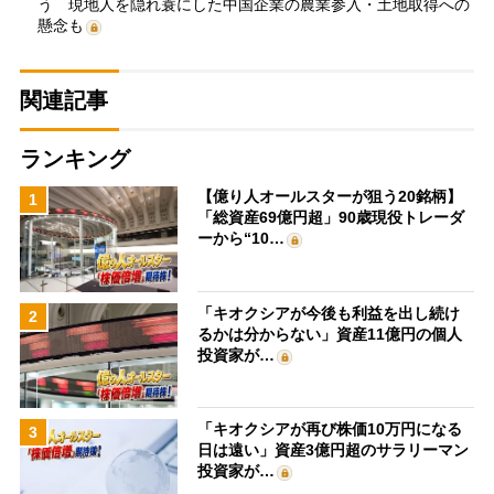
う 現地人を隠れ蓑にした中国企業の農業参入・土地取得への
懸念も
関連記事
ランキング
【億り人オールスターが狙う20銘柄】
1
「総資産69億円超」90歳現役トレーダ
ーから“10…
「キオクシアが今後も利益を出し続け
2
るかは分からない」資産11億円の個人
投資家が…
「キオクシアが再び株価10万円になる
3
日は遠い」資産3億円超のサラリーマン
投資家が…