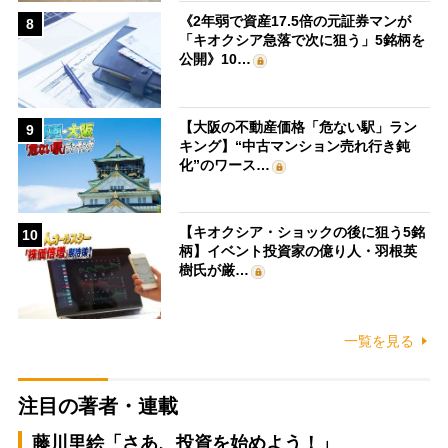
《2年弱で資産17.5倍の元証券マンが
8
「キオクシア急落で次に狙う」5銘柄を
公開》10…
【大阪の不動産価格「危ない駅」ラン
9
キング】“中古マンション売れ行き鈍
化”のワース…
【キオクシア・ショックの後に狙う5銘
10
柄】イベント投資家の億り人・羽根英
樹氏が厳…
一覧を見る
注目の著者・連載
藤川里絵「さあ、投資を始めよう！」