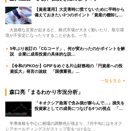
【資産運用】大災害時に慌てないために平時から
備えておきたい3つのポイント「資産の棚卸し…
大規模な災害が起きると、株式市場が大きく動いたり、取引環
境が不安定になったりすることがある。一方…
5年ぶり改訂の「CGコード」、何が変わったのかポイントを解
説 企業に成長投資の具体的な説…
【令和のPKOか】GPIFをめぐる片山財務相の「円資産への投
資拡大」発言の波紋 「国債重視」…
一覧を見る
森口亮「まるわかり市況分析」
「キオクシア急落で含み損が膨らんで…」損失を
投資家としての成長につなげる4つの視点 「…
半導体株を中心に相場の調整色が強まり、7月中旬にはキオク
シアホールディングスがストップ安をつけるな…