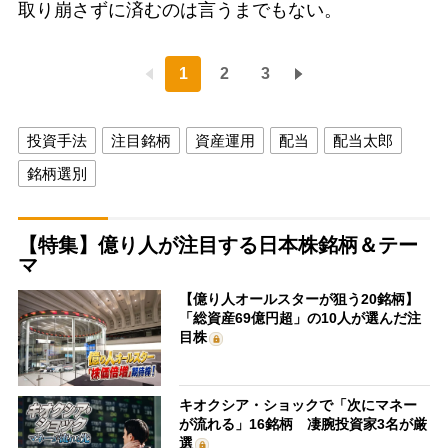
取り崩さずに済むのは言うまでもない。
1
2
3
投資手法
注目銘柄
資産運用
配当
配当太郎
銘柄選別
【特集】億り人が注目する日本株銘柄＆テー
マ
【億り人オールスターが狙う20銘柄】
「総資産69億円超」の10人が選んだ注
目株
キオクシア・ショックで「次にマネー
が流れる」16銘柄 凄腕投資家3名が厳
選