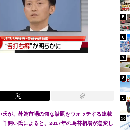
5
6
7
8
9
い氏が、外為市場の旬な話題をウォッチする連載
10
。羊飼い氏によると、2017年の為替相場が急変し