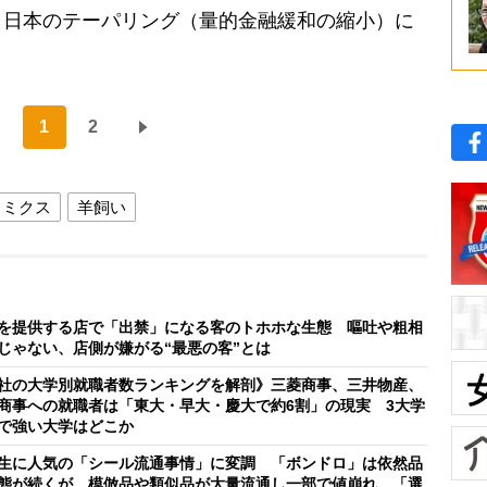
日本のテーパリング（量的金融緩和の縮小）に
1
2
ノミクス
羊飼い
を提供する店で「出禁」になる客のトホホな生態 嘔吐や粗相
じゃない、店側が嫌がる“最悪の客”とは
社の大学別就職者数ランキングを解剖》三菱商事、三井物産、
商事への就職者は「東大・早大・慶大で約6割」の現実 3大学
で強い大学はどこか
生に人気の「シール流通事情」に変調 「ボンドロ」は依然品
態が続くが、模倣品や類似品が大量流通し一部で値崩れ 「選