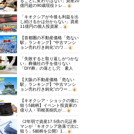
ることに変わりはない」資産20
億円超の90歳現役トレ…
「キオクシアが今後も利益を出
し続けるかは分からない」資産
11億円の個人投資家…
【首都圏の不動産価格「危ない
駅」ランキング】“中古マンシ
ョン売れ行き鈍化”のワ…
「失敗すると取り返しがつかな
い」葬儀社の手を借りない
「DIY葬」の落とし穴 素人
に…
【大阪の不動産価格「危ない
駅」ランキング】“中古マンシ
ョン売れ行き鈍化”のワー…
【キオクシア・ショックの後に
狙う5銘柄】イベント投資家の
億り人・羽根英樹氏が…
《2年弱で資産17.5倍の元証券
マンが「キオクシア急落で次に
狙う」5銘柄を公開》1…