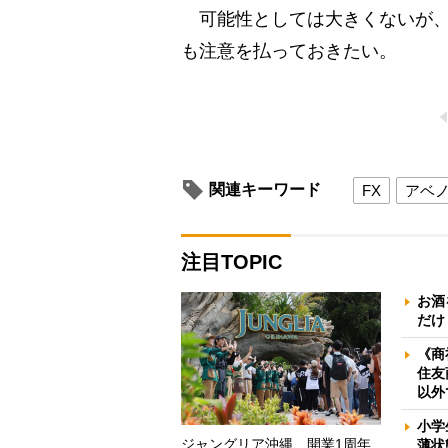
可能性としては大きくないが、
も注意を払っておきたい。
関連キーワード
FX
アベ
注目TOPIC
お酒
だけ
《商
住友
以外
小学
ジャングリア沖縄、開業1周年
薄状