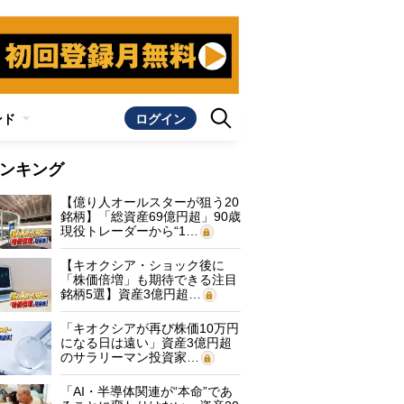
ンド
ログイン
ンキング
【億り人オールスターが狙う20
銘柄】「総資産69億円超」90歳
現役トレーダーから“1…
【キオクシア・ショック後に
「株価倍増」も期待できる注目
銘柄5選】資産3億円超…
「キオクシアが再び株価10万円
になる日は遠い」資産3億円超
のサラリーマン投資家…
「AI・半導体関連が“本命”であ