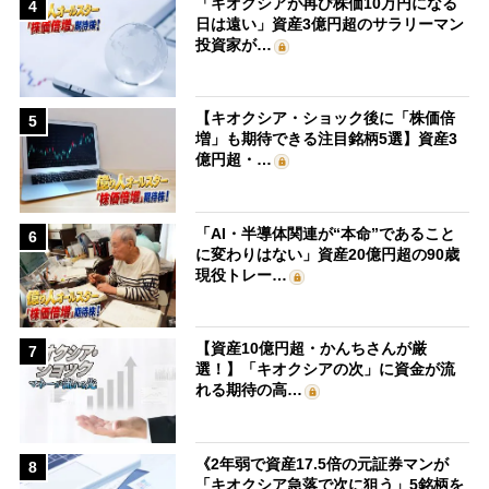
「キオクシアが再び株価10万円になる
4
日は遠い」資産3億円超のサラリーマン
投資家が…
【キオクシア・ショック後に「株価倍
5
増」も期待できる注目銘柄5選】資産3
億円超・…
「AI・半導体関連が“本命”であること
6
に変わりはない」資産20億円超の90歳
現役トレー…
【資産10億円超・かんちさんが厳
7
選！】「キオクシアの次」に資金が流
れる期待の高…
《2年弱で資産17.5倍の元証券マンが
8
「キオクシア急落で次に狙う」5銘柄を