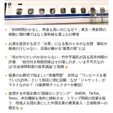
「約5時間かかるし、料金も高いのになぜ？」東京～博多間の
移動に飛行機ではなく新幹線を選ぶ人の事情
お酒を提供する店で「出禁」になる客のトホホな生態 嘔吐や
粗相だけじゃない、店側が嫌がる“最悪の客”とは
「何がやりたいのか分からない」竹中平蔵氏が語る高市内閣の
評価 「給付付き税額控除はその場しのぎ」いま不可欠なの
は“社会保障制度の改革議論”と指摘
猛暑のお葬式で悩ましい“喪服問題” 女性は「ワンピースを着
ていけばOK」という俗説に潜む誤解、なぜ「ジャケット」が
マストなのか？《1級葬祭ディレクターが解説》
急増する中国企業の“国籍ロンダリング” SHEIN、TikTok、
Temu…本社機能を海外に移転させ、トランプ関税の回避を狙
う 現地人を隠れ蓑にした中国企業の農業参入・土地取得への
懸念も