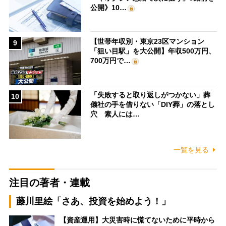
公開》10…
【世帯年収別・東京23区マンション
9
「狙い目駅」を大公開】年収500万円、
700万円で…
「失敗すると取り返しがつかない」葬
10
儀社の手を借りない「DIY葬」の落とし
穴 素人には…
一覧を見る
注目の著者・連載
藤川里絵「さあ、投資を始めよう！」
【資産運用】大災害時に慌てないために平時から