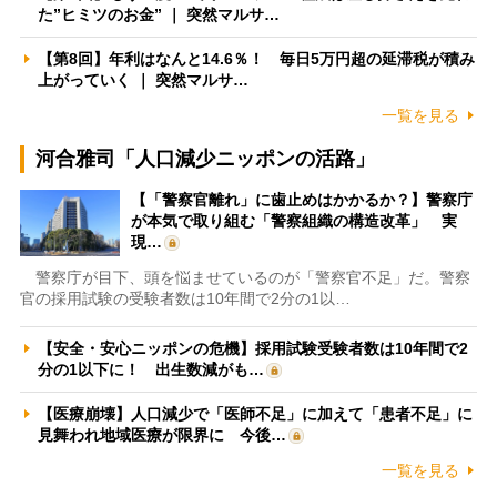
た”ヒミツのお金” ｜ 突然マルサ…
【第8回】年利はなんと14.6％！ 毎日5万円超の延滞税が積み
上がっていく ｜ 突然マルサ…
一覧を見る
河合雅司「人口減少ニッポンの活路」
【「警察官離れ」に歯止めはかかるか？】警察庁
が本気で取り組む「警察組織の構造改革」 実
現…
警察庁が目下、頭を悩ませているのが「警察官不足」だ。警察
官の採用試験の受験者数は10年間で2分の1以…
【安全・安心ニッポンの危機】採用試験受験者数は10年間で2
分の1以下に！ 出生数減がも…
【医療崩壊】人口減少で「医師不足」に加えて「患者不足」に
見舞われ地域医療が限界に 今後…
一覧を見る