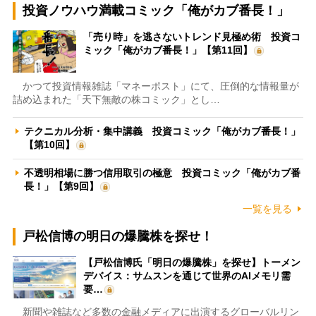
投資ノウハウ満載コミック「俺がカブ番長！」
「売り時」を逃さないトレンド見極め術 投資コ
ミック「俺がカブ番長！」【第11回】
かつて投資情報雑誌「マネーポスト」にて、圧倒的な情報量が
詰め込まれた「天下無敵の株コミック」とし…
テクニカル分析・集中講義 投資コミック「俺がカブ番長！」
【第10回】
不透明相場に勝つ信用取引の極意 投資コミック「俺がカブ番
長！」【第9回】
一覧を見る
戸松信博の明日の爆騰株を探せ！
【戸松信博氏「明日の爆騰株」を探せ】トーメン
デバイス：サムスンを通じて世界のAIメモリ需
要…
新聞や雑誌など多数の金融メディアに出演するグローバルリン