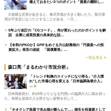
備えておきたい3つのポイント「資産の棚卸し…
大規模な災害が起きると、株式市場が大きく動いたり、取引環
境が不安定になったりすることがある。一方…
5年ぶり改訂の「CGコード」、何が変わったのかポイントを解
説 企業に成長投資の具体的な説…
【令和のPKOか】GPIFをめぐる片山財務相の「円資産への投
資拡大」発言の波紋 「国債重視」…
一覧を見る
森口亮「まるわかり市況分析」
「トレンド転換のスイッチになり得る」“介入慣
れ”した市場心理を変える「日米協調為替介入」
…
日米両政府が、約28年ぶりとなる円買いの協調介入に踏み切っ
た。米国も追加介入を辞さない姿勢を示して…
「キオクシア急落で含み損が膨らんで…」損失を投資家として