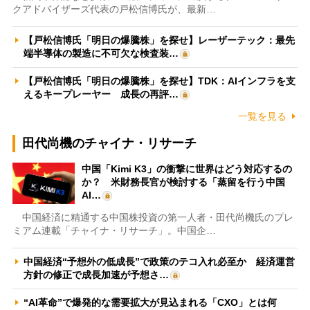
クアドバイザーズ代表の戸松信博氏が、最新…
【戸松信博氏「明日の爆騰株」を探せ】レーザーテック：最先
端半導体の製造に不可欠な検査装…
【戸松信博氏「明日の爆騰株」を探せ】TDK：AIインフラを支
えるキープレーヤー 成長の再評…
一覧を見る
田代尚機のチャイナ・リサーチ
中国「Kimi K3」の衝撃に世界はどう対応するの
か？ 米財務長官が検討する「蒸留を行う中国
AI…
中国経済に精通する中国株投資の第一人者・田代尚機氏のプレ
ミアム連載「チャイナ・リサーチ」。中国企…
中国経済“予想外の低成長”で政策のテコ入れ必至か 経済運営
方針の修正で成長加速が予想さ…
“AI革命”で爆発的な需要拡大が見込まれる「CXO」とは何