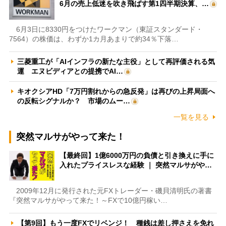
6月の売上低迷を吹き飛ばす第1四半期決算、…
6月3日に8330円をつけたワークマン（東証スタンダード・
7564）の株価は、わずか1カ月あまりで約34％下落…
三菱重工が「AIインフラの新たな主役」として再評価される気
運 エヌビディアとの提携でAI…
キオクシアHD「7万円割れからの急反発」は再びの上昇局面へ
の反転シグナルか？ 市場のムー…
一覧を見る
突然マルサがやって来た！
【最終回】1億6000万円の負債と引き換えに手に
入れたプライスレスな経験 ｜ 突然マルサがや…
2009年12月に発行された元FXトレーダー・磯貝清明氏の著書
『突然マルサがやって来た！～FXで10億円稼い…
【第9回】もう一度FXでリベンジ！ 種銭は差し押さえを免れ