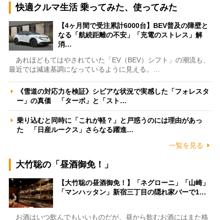
快適クルマ生活 乗ってみた、使ってみた
【4ヶ月間で受注累計6000台】BEV普及の障壁と
なる「航続距離の不安」「充電のストレス」解
消…
あれほどもてはやされていた「EV（BEV）シフト」の潮流も、
最近では減速基調になっているように見える。…
《雪道の対応力を検証》シビアな状況で実感した「フォレスタ
ー」の真価 「ターボ」と「スト…
乗り込むと同時に「これが軽？」と戸惑うのには理由があっ
た 「日産ルークス」さらなる躍進…
一覧を見る
大竹聡の「昼酒御免！」
【大竹聡の昼酒御免！】「ネグローニ」「山崎」
「マンハッタン」新宿三丁目の隠れ家バーで1…
お酒はいつ飲んでもいいものだが、昼から飲むお酒にはまた格