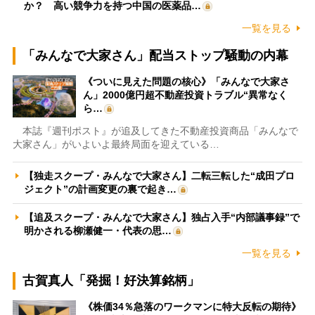
か？ 高い競争力を持つ中国の医薬品…
一覧を見る
「みんなで大家さん」配当ストップ騒動の内幕
《ついに見えた問題の核心》「みんなで大家さ
ん」2000億円超不動産投資トラブル“異常なく
ら…
本誌『週刊ポスト』が追及してきた不動産投資商品「みんなで
大家さん」がいよいよ最終局面を迎えている…
【独走スクープ・みんなで大家さん】二転三転した“成田プロ
ジェクト”の計画変更の裏で起き…
【追及スクープ・みんなで大家さん】独占入手“内部議事録”で
明かされる柳瀬健一・代表の思…
一覧を見る
古賀真人「発掘！好決算銘柄」
《株価34％急落のワークマンに特大反転の期待》