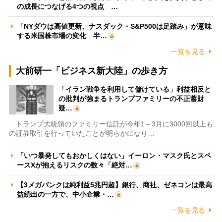
の成長につなげる4つの視点 …
「NYダウは高値更新、ナスダック・S&P500は足踏み」が意味
する米国株市場の変化 半…
一覧を見る
大前研一「ビジネス新大陸」の歩き方
「イラン戦争を利用して儲けている」利益相反と
の批判が強まるトランプファミリーの不正蓄財
疑…
トランプ大統領のファミリー信託が今年1～3月に3000回以上も
の証券取引を行っていたことが明らかになり…
「いつ暴発してもおかしくはない」イーロン・マスク氏とスペ
ースXが抱えるリスクの数々「絶対…
【3メガバンクは純利益5兆円超】銀行、商社、ゼネコンは最高
益続出の一方で、中小企業・…
一覧を見る