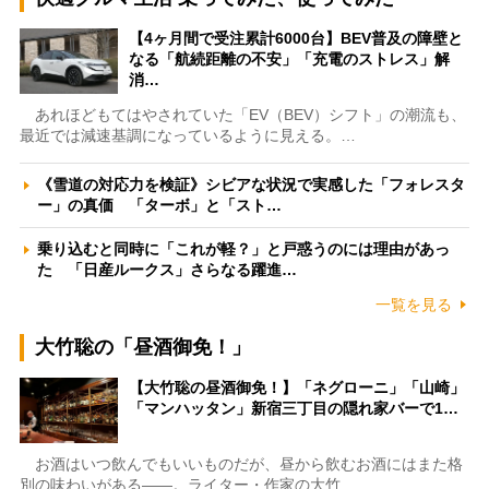
【4ヶ月間で受注累計6000台】BEV普及の障壁と
なる「航続距離の不安」「充電のストレス」解
消…
あれほどもてはやされていた「EV（BEV）シフト」の潮流も、
最近では減速基調になっているように見える。…
《雪道の対応力を検証》シビアな状況で実感した「フォレスタ
ー」の真価 「ターボ」と「スト…
乗り込むと同時に「これが軽？」と戸惑うのには理由があっ
た 「日産ルークス」さらなる躍進…
一覧を見る
大竹聡の「昼酒御免！」
【大竹聡の昼酒御免！】「ネグローニ」「山崎」
「マンハッタン」新宿三丁目の隠れ家バーで1…
お酒はいつ飲んでもいいものだが、昼から飲むお酒にはまた格
別の味わいがある――。ライター・作家の大竹…