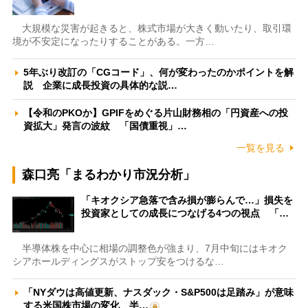
大規模な災害が起きると、株式市場が大きく動いたり、取引環
境が不安定になったりすることがある。一方…
5年ぶり改訂の「CGコード」、何が変わったのかポイントを解
説 企業に成長投資の具体的な説…
【令和のPKOか】GPIFをめぐる片山財務相の「円資産への投
資拡大」発言の波紋 「国債重視」…
一覧を見る
森口亮「まるわかり市況分析」
「キオクシア急落で含み損が膨らんで…」損失を
投資家としての成長につなげる4つの視点 「…
半導体株を中心に相場の調整色が強まり、7月中旬にはキオク
シアホールディングスがストップ安をつけるな…
「NYダウは高値更新、ナスダック・S&P500は足踏み」が意味
する米国株市場の変化 半…