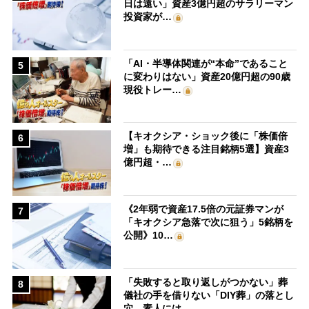
日は遠い」資産3億円超のサラリーマン
投資家が…
「AI・半導体関連が“本命”であること
5
に変わりはない」資産20億円超の90歳
現役トレー…
【キオクシア・ショック後に「株価倍
6
増」も期待できる注目銘柄5選】資産3
億円超・…
《2年弱で資産17.5倍の元証券マンが
7
「キオクシア急落で次に狙う」5銘柄を
公開》10…
「失敗すると取り返しがつかない」葬
8
儀社の手を借りない「DIY葬」の落とし
穴 素人には…