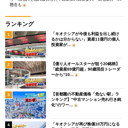
懸念も
ランキング
「キオクシアが今後も利益を出し続け
1
るかは分からない」資産11億円の個人
投資家が…
【億り人オールスターが狙う20銘柄】
2
「総資産69億円超」90歳現役トレーダ
ーから“10…
【首都圏の不動産価格「危ない駅」ラ
3
ンキング】“中古マンション売れ行き鈍
化”のワー…
「キオクシアが再び株価10万円になる
4