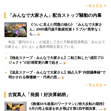
一覧を見る
「みんなで大家さん」配当ストップ騒動の内幕
《ついに見えた問題の核心》「みんなで大家さ
ん」2000億円超不動産投資トラブル“異常なく
ら…
本誌『週刊ポスト』が追及してきた不動産投資商品「みんなで
大家さん」がいよいよ最終局面を迎えている…
【独走スクープ・みんなで大家さん】二転三転した“成田プロ
ジェクト”の計画変更の裏で起き…
【追及スクープ・みんなで大家さん】独占入手“内部議事録”で
明かされる柳瀬健一・代表の思…
一覧を見る
古賀真人「発掘！好決算銘柄」
《株価34％急落のワークマンに特大反転の期待》
6月の売上低迷を吹き飛ばす第1四半期決算、…