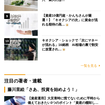
【資産10億円超・かんちさんが厳
9
選！】「キオクシアの次」に資金が流
れる期待の高…
キオクシア・ショックで「次にマネー
10
が流れる」16銘柄 AI相場の裏で割安
に放置され…
一覧を見る
注目の著者・連載
藤川里絵「さあ、投資を始めよう！」
【資産運用】大災害時に慌てないために平時から
備えておきたい3つのポイント「資産の棚卸し…