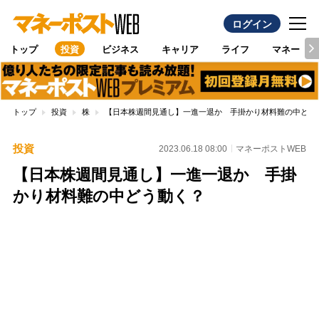
ログイン
トップ
投資
ビジネス
キャリア
ライフ
マネー
トップ
投資
株
【日本株週間見通し】一進一退か 手掛かり材料難の中どう
投資
2023.06.18 08:00
マネーポストWEB
【日本株週間見通し】一進一退か 手掛
かり材料難の中どう動く？
Loaded
:
100.00%
/
Unmute