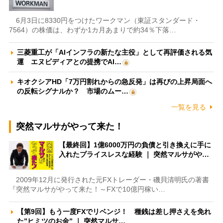
6月3日に8330円をつけたワークマン（東証スタンダード・
7564）の株価は、わずか1カ月あまりで約34％下落…
三菱重工が「AIインフラの新たな主役」として再評価される気
運 エヌビディアとの提携でAI…
キオクシアHD「7万円割れからの急反発」は再びの上昇局面へ
の反転シグナルか？ 市場のムー…
一覧を見る
突然マルサがやって来た！
【最終回】1億6000万円の負債と引き換えに手に
入れたプライスレスな経験 ｜ 突然マルサがや…
2009年12月に発行された元FXトレーダー・磯貝清明氏の著書
『突然マルサがやって来た！～FXで10億円稼い…
【第9回】もう一度FXでリベンジ！ 種銭は差し押さえを免れ
た”ヒミツのお金” ｜ 突然マルサ…