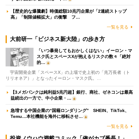
【歴史的な爆騰劇】時価総額10兆円企業が「2連続ストップ
高」「制限値幅拡大」の衝撃 フ…
一覧を見る
大前研一「ビジネス新大陸」の歩き方
「いつ暴発してもおかしくはない」イーロン・マ
スク氏とスペースXが抱えるリスクの数々「絶対
的…
宇宙開発企業「スペースX」の上場で史上初の「兆万長者（ト
リリオネア）」となったイーロン・マスク氏。…
【3メガバンクは純利益5兆円超】銀行、商社、ゼネコンは最高
益続出の一方で、中小企業・…
急増する中国企業の“国籍ロンダリング” SHEIN、TikTok、
Temu…本社機能を海外に移転させ…
一覧を見る
投資ノウハウ満載コミック「俺がカブ番長！」