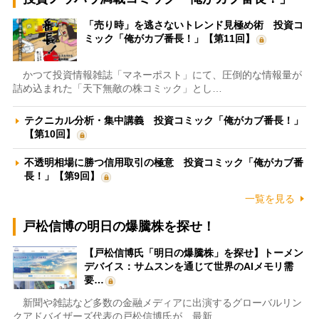
「売り時」を逃さないトレンド見極め術 投資コ
ミック「俺がカブ番長！」【第11回】
かつて投資情報雑誌「マネーポスト」にて、圧倒的な情報量が
詰め込まれた「天下無敵の株コミック」とし…
テクニカル分析・集中講義 投資コミック「俺がカブ番長！」
【第10回】
不透明相場に勝つ信用取引の極意 投資コミック「俺がカブ番
長！」【第9回】
一覧を見る
戸松信博の明日の爆騰株を探せ！
【戸松信博氏「明日の爆騰株」を探せ】トーメン
デバイス：サムスンを通じて世界のAIメモリ需
要…
新聞や雑誌など多数の金融メディアに出演するグローバルリン
クアドバイザーズ代表の戸松信博氏が、最新…