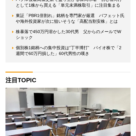
として1株から買える「単元未満株取引」に注目集まる
東証「PBR1倍割れ」銘柄を専門家が厳選 バフェット氏
や海外投資家が次に狙いそうな「高配当割安株」とは
株暴落で450万円溶かした30代男 父からのメールでW
ショック
個別株1銘柄への集中投資は“丁半博打” バイオ株で「2
週間で60万円損した」60代男性の嘆き
注目TOPIC