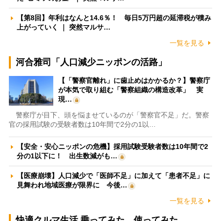
【第8回】年利はなんと14.6％！ 毎日5万円超の延滞税が積み
上がっていく ｜ 突然マルサ…
一覧を見る
河合雅司「人口減少ニッポンの活路」
【「警察官離れ」に歯止めはかかるか？】警察庁
が本気で取り組む「警察組織の構造改革」 実
現…
警察庁が目下、頭を悩ませているのが「警察官不足」だ。警察
官の採用試験の受験者数は10年間で2分の1以…
【安全・安心ニッポンの危機】採用試験受験者数は10年間で2
分の1以下に！ 出生数減がも…
【医療崩壊】人口減少で「医師不足」に加えて「患者不足」に
見舞われ地域医療が限界に 今後…
一覧を見る
快適クルマ生活 乗ってみた、使ってみた