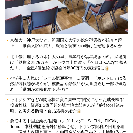
京都大・神戸大など、難関国立大学の総合型選抜が続々と廃
止 「推薦入試の拡大」報道と現実の乖離はなぜ起きるのか
【土俵に埋まるカネ】大の里、豊昇龍が黒星続きの名古屋場所
は「懸賞金2826万円」が下位力士に渡り「今日はみんなで焼肉
だ！」 金星4個配給で協会は年96万円の支出増に
小学生に人気の「シール流通事情」に変調 「ボンドロ」は依
然品薄状態が続くが、模倣品や類似品が大量流通し一部で値崩
れ 「選別が本格化する時代に」
キオクシアなどAI関連株に資金集中で“割安になった成長株”に
投資妙味 資産1.5億円超の坂本慎太郎さんが「絶好の仕込み
時」と考える防衛・食品銘柄を紹介
急増する中国企業の“国籍ロンダリング” SHEIN、TikTok、
Temu…本社機能を海外に移転させ、トランプ関税の回避を狙
う 現地人を隠れ蓑にした中国企業の農業参入・土地取得への