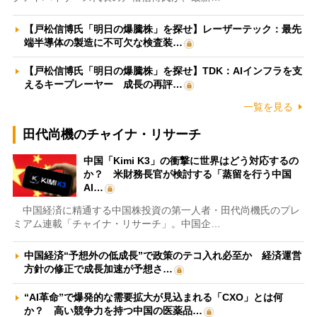
【戸松信博氏「明日の爆騰株」を探せ】レーザーテック：最先
端半導体の製造に不可欠な検査装…
【戸松信博氏「明日の爆騰株」を探せ】TDK：AIインフラを支
えるキープレーヤー 成長の再評…
一覧を見る
田代尚機のチャイナ・リサーチ
中国「Kimi K3」の衝撃に世界はどう対応するの
か？ 米財務長官が検討する「蒸留を行う中国
AI…
中国経済に精通する中国株投資の第一人者・田代尚機氏のプレ
ミアム連載「チャイナ・リサーチ」。中国企…
中国経済“予想外の低成長”で政策のテコ入れ必至か 経済運営
方針の修正で成長加速が予想さ…
“AI革命”で爆発的な需要拡大が見込まれる「CXO」とは何
か？ 高い競争力を持つ中国の医薬品…