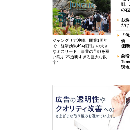
到、
の右
お酒
だけ
「何
ジャングリア沖縄、開業1周年
価 
で「経済効果494億円」の大き
保障
なミスリード 事業の苦戦を覆
急増
い隠す“不透明すぎる巨大な数
Te
字”
現地