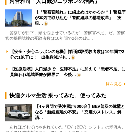
河合雅司「人口減少ニッポンの活路」
【「警察官離れ」に歯止めはかかるか？】警察庁
が本気で取り組む「警察組織の構造改革」 実
現…
警察庁が目下、頭を悩ませているのが「警察官不足」だ。警察
官の採用試験の受験者数は10年間で2分の1以…
【安全・安心ニッポンの危機】採用試験受験者数は10年間で2
分の1以下に！ 出生数減がも…
【医療崩壊】人口減少で「医師不足」に加えて「患者不足」に
見舞われ地域医療が限界に 今後…
一覧を見る
快適クルマ生活 乗ってみた、使ってみた
【4ヶ月間で受注累計6000台】BEV普及の障壁と
なる「航続距離の不安」「充電のストレス」解
消…
あれほどもてはやされていた「EV（BEV）シフト」の潮流も、