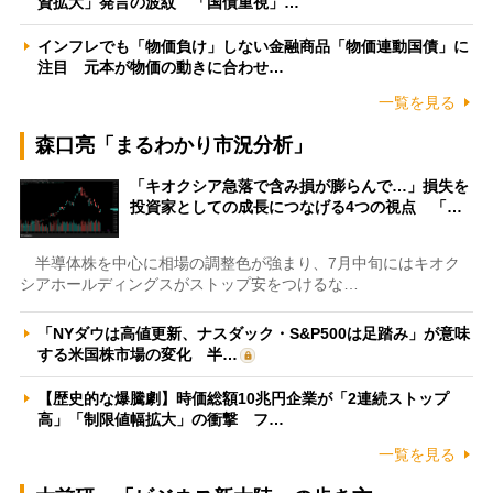
資拡大」発言の波紋 「国債重視」…
インフレでも「物価負け」しない金融商品「物価連動国債」に
注目 元本が物価の動きに合わせ…
一覧を見る
森口亮「まるわかり市況分析」
「キオクシア急落で含み損が膨らんで…」損失を
投資家としての成長につなげる4つの視点 「…
半導体株を中心に相場の調整色が強まり、7月中旬にはキオク
シアホールディングスがストップ安をつけるな…
「NYダウは高値更新、ナスダック・S&P500は足踏み」が意味
する米国株市場の変化 半…
【歴史的な爆騰劇】時価総額10兆円企業が「2連続ストップ
高」「制限値幅拡大」の衝撃 フ…
一覧を見る