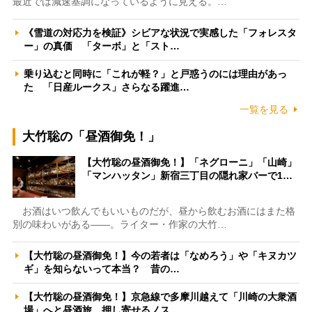
最近では減速基調になっているように見える。…
《雪道の対応力を検証》シビアな状況で実感した「フォレスタ
ー」の真価 「ターボ」と「スト…
乗り込むと同時に「これが軽？」と戸惑うのには理由があっ
た 「日産ルークス」さらなる躍進…
一覧を見る
大竹聡の「昼酒御免！」
【大竹聡の昼酒御免！】「ネグローニ」「山崎」
「マンハッタン」新宿三丁目の隠れ家バーで1…
お酒はいつ飲んでもいいものだが、昼から飲むお酒にはまた格
別の味わいがある――。ライター・作家の大竹…
【大竹聡の昼酒御免！】今の若者は「なめろう」や「キヌカツ
ギ」を知らないって本当？ 昔の…
【大竹聡の昼酒御免！】京急線で多摩川越えて「川崎の大衆酒
場」へと昼酒旅 押し寄せるノス…