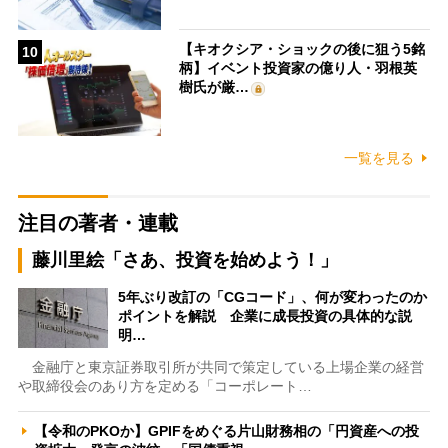
【キオクシア・ショックの後に狙う5銘
10
柄】イベント投資家の億り人・羽根英
樹氏が厳…
一覧を見る
注目の著者・連載
藤川里絵「さあ、投資を始めよう！」
5年ぶり改訂の「CGコード」、何が変わったのか
ポイントを解説 企業に成長投資の具体的な説
明…
金融庁と東京証券取引所が共同で策定している上場企業の経営
や取締役会のあり方を定める「コーポレート…
【令和のPKOか】GPIFをめぐる片山財務相の「円資産への投