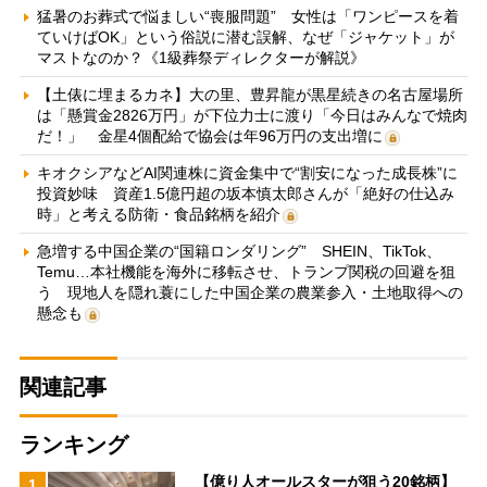
猛暑のお葬式で悩ましい“喪服問題” 女性は「ワンピースを着
ていけばOK」という俗説に潜む誤解、なぜ「ジャケット」が
マストなのか？《1級葬祭ディレクターが解説》
【土俵に埋まるカネ】大の里、豊昇龍が黒星続きの名古屋場所
は「懸賞金2826万円」が下位力士に渡り「今日はみんなで焼肉
だ！」 金星4個配給で協会は年96万円の支出増に
キオクシアなどAI関連株に資金集中で“割安になった成長株”に
投資妙味 資産1.5億円超の坂本慎太郎さんが「絶好の仕込み
時」と考える防衛・食品銘柄を紹介
急増する中国企業の“国籍ロンダリング” SHEIN、TikTok、
Temu…本社機能を海外に移転させ、トランプ関税の回避を狙
う 現地人を隠れ蓑にした中国企業の農業参入・土地取得への
懸念も
関連記事
ランキング
【億り人オールスターが狙う20銘柄】
1