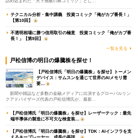
詰め込まれた「天下無敵の株コミック」とし…
テクニカル分析・集中講義 投資コミック「俺がカブ番長！」
【第10回】
不透明相場に勝つ信用取引の極意 投資コミック「俺がカブ番
長！」【第9回】
一覧を見る
戸松信博の明日の爆騰株を探せ！
【戸松信博氏「明日の爆騰株」を探せ】トーメン
デバイス：サムスンを通じて世界のAIメモリ需
要…
新聞や雑誌など多数の金融メディアに出演するグローバルリン
クアドバイザーズ代表の戸松信博氏が、最新…
【戸松信博氏「明日の爆騰株」を探せ】レーザーテック：最先
端半導体の製造に不可欠な検査装…
【戸松信博氏「明日の爆騰株」を探せ】TDK：AIインフラを支
えるキープレーヤー 成長の再評…