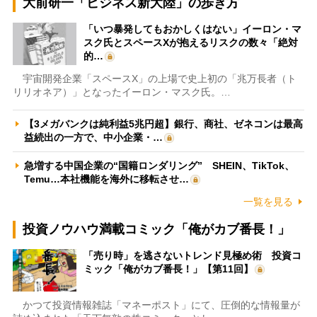
大前研一「ビジネス新大陸」の歩き方
「いつ暴発してもおかしくはない」イーロン・マ
スク氏とスペースXが抱えるリスクの数々「絶対
的…
宇宙開発企業「スペースX」の上場で史上初の「兆万長者（ト
リリオネア）」となったイーロン・マスク氏。…
【3メガバンクは純利益5兆円超】銀行、商社、ゼネコンは最高
益続出の一方で、中小企業・…
急増する中国企業の“国籍ロンダリング” SHEIN、TikTok、
Temu…本社機能を海外に移転させ…
一覧を見る
投資ノウハウ満載コミック「俺がカブ番長！」
「売り時」を逃さないトレンド見極め術 投資コ
ミック「俺がカブ番長！」【第11回】
かつて投資情報雑誌「マネーポスト」にて、圧倒的な情報量が