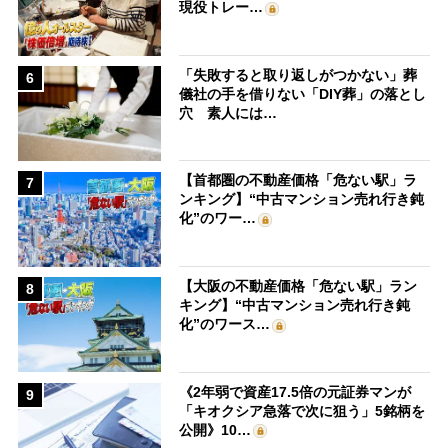
現役トレー…
「失敗すると取り返しがつかない」葬
6
儀社の手を借りない「DIY葬」の落とし
穴 素人には…
【首都圏の不動産価格「危ない駅」ラ
7
ンキング】“中古マンション売れ行き鈍
化”のワー…
【大阪の不動産価格「危ない駅」ラン
8
キング】“中古マンション売れ行き鈍
化”のワース…
《2年弱で資産17.5倍の元証券マンが
9
「キオクシア急落で次に狙う」5銘柄を
公開》10…