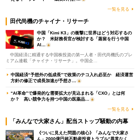
一覧を見る
田代尚機のチャイナ・リサーチ
中国「Kimi K3」の衝撃に世界はどう対応するの
か？ 米財務長官が検討する「蒸留を行う中国
AI…
中国経済に精通する中国株投資の第一人者・田代尚機氏のプレ
ミアム連載「チャイナ・リサーチ」。中国企…
中国経済“予想外の低成長”で政策のテコ入れ必至か 経済運営
方針の修正で成長加速が予想さ…
“AI革命”で爆発的な需要拡大が見込まれる「CXO」とは何
か？ 高い競争力を持つ中国の医薬品…
一覧を見る
「みんなで大家さん」配当ストップ騒動の内幕
《ついに見えた問題の核心》「みんなで大家さ
ん」2000億円超不動産投資トラブル“異常なく