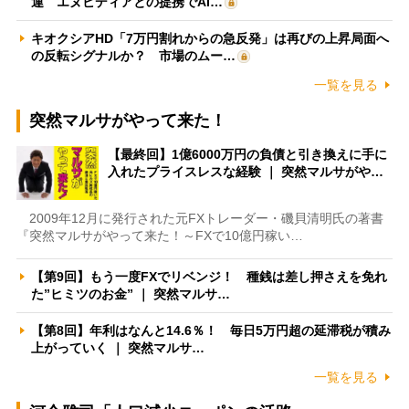
運 エヌビディアとの提携でAI…
キオクシアHD「7万円割れからの急反発」は再びの上昇局面へ
の反転シグナルか？ 市場のムー…
一覧を見る
突然マルサがやって来た！
【最終回】1億6000万円の負債と引き換えに手に
入れたプライスレスな経験 ｜ 突然マルサがや…
2009年12月に発行された元FXトレーダー・磯貝清明氏の著書
『突然マルサがやって来た！～FXで10億円稼い…
【第9回】もう一度FXでリベンジ！ 種銭は差し押さえを免れ
た”ヒミツのお金” ｜ 突然マルサ…
【第8回】年利はなんと14.6％！ 毎日5万円超の延滞税が積み
上がっていく ｜ 突然マルサ…
一覧を見る