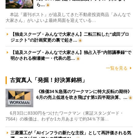
ら…
本誌『週刊ポスト』が追及してきた不動産投資商品「みんなで
大家さん」がいよいよ最終局面を迎えている…
【独走スクープ・みんなで大家さん】二転三転した“成田プロ
ジェクト”の計画変更の裏で起き…
【追及スクープ・みんなで大家さん】独占入手“内部議事録”で
明かされる柳瀬健一・代表の思…
一覧を見る
古賀真人「発掘！好決算銘柄」
《株価34％急落のワークマンに特大反転の期待》
6月の売上低迷を吹き飛ばす第1四半期決算、…
6月3日に8330円をつけたワークマン（東証スタンダード・
7564）の株価は、わずか1カ月あまりで約34％下落…
三菱重工が「AIインフラの新たな主役」として再評価される気