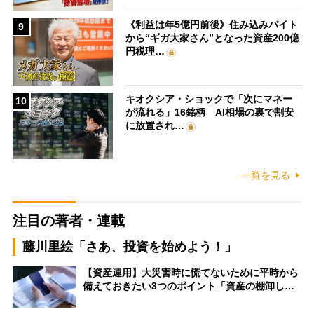
《利益は年5億円前後》住み込みバイト
9
から“ギガ大家さん”となった資産200億
円税理…
キオクシア・ショックで「次にマネー
10
が流れる」16銘柄 AI相場の裏で割安
に放置され…
一覧を見る
注目の著者・連載
藤川里絵「さあ、投資を始めよう！」
【資産運用】大災害時に慌てないために平時から
備えておきたい3つのポイント「資産の棚卸し…