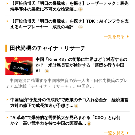
【戸松信博氏「明日の爆騰株」を探せ】レーザーテック：最先
端半導体の製造に不可欠な検査装…
【戸松信博氏「明日の爆騰株」を探せ】TDK：AIインフラを支
えるキープレーヤー 成長の再評…
一覧を見る
田代尚機のチャイナ・リサーチ
中国「Kimi K3」の衝撃に世界はどう対応するの
か？ 米財務長官が検討する「蒸留を行う中国
AI…
中国経済に精通する中国株投資の第一人者・田代尚機氏のプレ
ミアム連載「チャイナ・リサーチ」。中国企…
中国経済“予想外の低成長”で政策のテコ入れ必至か 経済運営
方針の修正で成長加速が予想さ…
“AI革命”で爆発的な需要拡大が見込まれる「CXO」とは何
か？ 高い競争力を持つ中国の医薬品…
一覧を見る