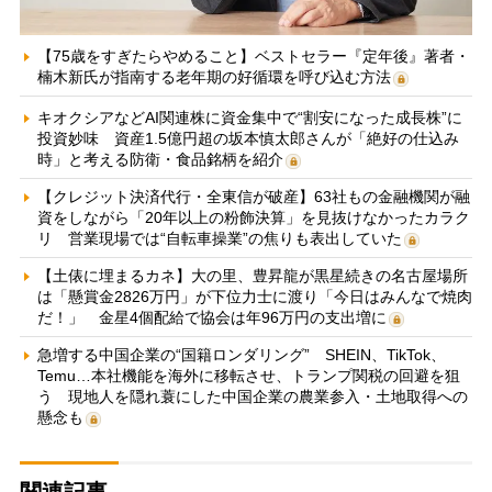
【75歳をすぎたらやめること】ベストセラー『定年後』著者・
楠木新氏が指南する老年期の好循環を呼び込む方法
キオクシアなどAI関連株に資金集中で“割安になった成長株”に
投資妙味 資産1.5億円超の坂本慎太郎さんが「絶好の仕込み
時」と考える防衛・食品銘柄を紹介
【クレジット決済代行・全東信が破産】63社もの金融機関が融
資をしながら「20年以上の粉飾決算」を見抜けなかったカラク
リ 営業現場では“自転車操業”の焦りも表出していた
【土俵に埋まるカネ】大の里、豊昇龍が黒星続きの名古屋場所
は「懸賞金2826万円」が下位力士に渡り「今日はみんなで焼肉
だ！」 金星4個配給で協会は年96万円の支出増に
急増する中国企業の“国籍ロンダリング” SHEIN、TikTok、
Temu…本社機能を海外に移転させ、トランプ関税の回避を狙
う 現地人を隠れ蓑にした中国企業の農業参入・土地取得への
懸念も