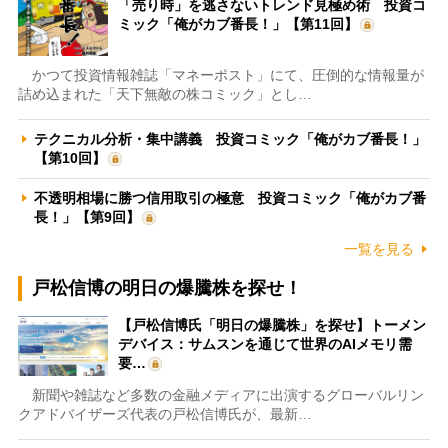
「売り時」を逃さないトレンド見極め術 投資コ
ミック「俺がカブ番長！」【第11回】
かつて投資情報雑誌「マネーポスト」にて、圧倒的な情報量が
詰め込まれた「天下無敵の株コミック」とし…
テクニカル分析・集中講義 投資コミック「俺がカブ番長！」
【第10回】
不透明相場に勝つ信用取引の極意 投資コミック「俺がカブ番
長！」【第9回】
一覧を見る
戸松信博の明日の爆騰株を探せ！
【戸松信博氏「明日の爆騰株」を探せ】トーメン
デバイス：サムスンを通じて世界のAIメモリ需
要…
新聞や雑誌など多数の金融メディアに出演するグローバルリン
クアドバイザーズ代表の戸松信博氏が、最新…