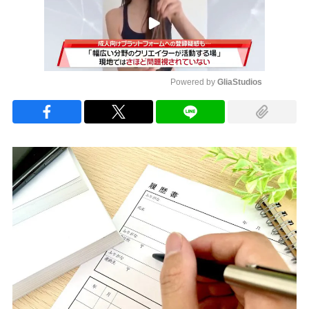
Powered by 
GliaStudios
Mute