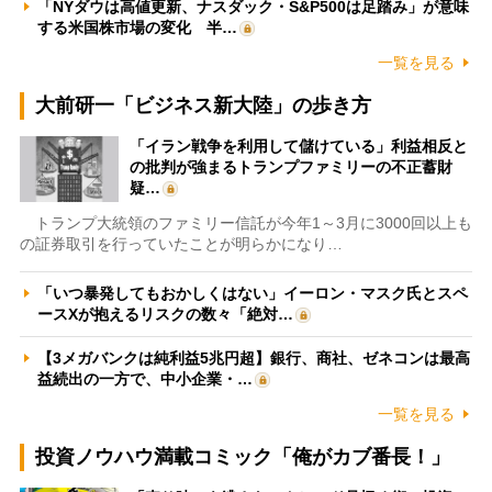
「NYダウは高値更新、ナスダック・S&P500は足踏み」が意味
する米国株市場の変化 半…
一覧を見る
大前研一「ビジネス新大陸」の歩き方
「イラン戦争を利用して儲けている」利益相反と
の批判が強まるトランプファミリーの不正蓄財
疑…
トランプ大統領のファミリー信託が今年1～3月に3000回以上も
の証券取引を行っていたことが明らかになり…
「いつ暴発してもおかしくはない」イーロン・マスク氏とスペ
ースXが抱えるリスクの数々「絶対…
【3メガバンクは純利益5兆円超】銀行、商社、ゼネコンは最高
益続出の一方で、中小企業・…
一覧を見る
投資ノウハウ満載コミック「俺がカブ番長！」