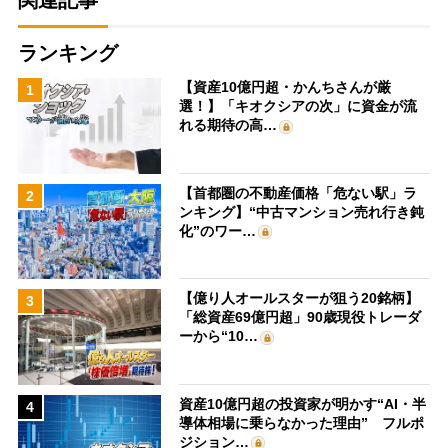
関連記事
ランキング
【資産10億円超・かんちさんが厳
1
選！】「キオクシアの次」に資金が流
れる期待の高…
【首都圏の不動産価格「危ない駅」ラ
2
ンキング】“中古マンション売れ行き鈍
化”のワー…
【億り人オールスターが狙う20銘柄】
3
「総資産69億円超」90歳現役トレーダ
ーから“10…
資産10億円超の投資家が明かす“AI・半
4
導体相場に乗らなかった理由” フルポ
ジション…