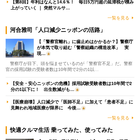
【第8回】年利はなんと14.6％！ 毎日5万円超の延滞税が積み
上がっていく ｜ 突然マルサ…
一覧を見る
河合雅司「人口減少ニッポンの活路」
【「警察官離れ」に歯止めはかかるか？】警察庁
が本気で取り組む「警察組織の構造改革」 実
現…
警察庁が目下、頭を悩ませているのが「警察官不足」だ。警察
官の採用試験の受験者数は10年間で2分の1以…
【安全・安心ニッポンの危機】採用試験受験者数は10年間で2
分の1以下に！ 出生数減がも…
【医療崩壊】人口減少で「医師不足」に加えて「患者不足」に
見舞われ地域医療が限界に 今後…
一覧を見る
快適クルマ生活 乗ってみた、使ってみた