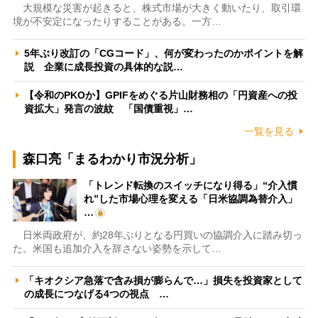
大規模な災害が起きると、株式市場が大きく動いたり、取引環
境が不安定になったりすることがある。一方…
5年ぶり改訂の「CGコード」、何が変わったのかポイントを解
説 企業に成長投資の具体的な説…
【令和のPKOか】GPIFをめぐる片山財務相の「円資産への投
資拡大」発言の波紋 「国債重視」…
一覧を見る
森口亮「まるわかり市況分析」
「トレンド転換のスイッチになり得る」“介入慣
れ”した市場心理を変える「日米協調為替介入」
…
日米両政府が、約28年ぶりとなる円買いの協調介入に踏み切っ
た。米国も追加介入を辞さない姿勢を示して…
「キオクシア急落で含み損が膨らんで…」損失を投資家として
の成長につなげる4つの視点 …