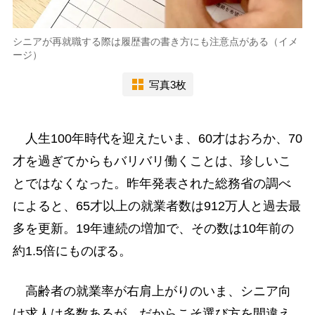
シニアが再就職する際は履歴書の書き方にも注意点がある（イメ
ージ）
写真3枚
人生100年時代を迎えたいま、60才はおろか、70
才を過ぎてからもバリバリ働くことは、珍しいこ
とではなくなった。昨年発表された総務省の調べ
によると、65才以上の就業者数は912万人と過去最
多を更新。19年連続の増加で、その数は10年前の
約1.5倍にものぼる。
高齢者の就業率が右肩上がりのいま、シニア向
け求人は多数あるが、だからこそ選び方を間違え