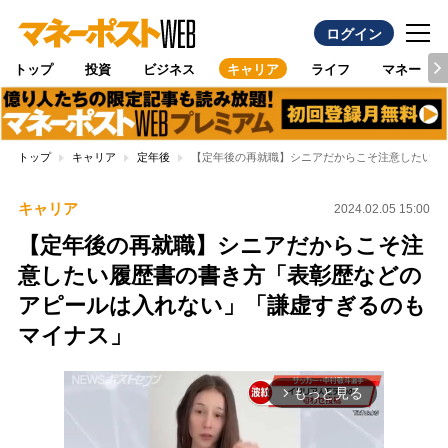
ログイン
トップ
投資
ビジネス
キャリア
ライフ
マネー
トップ
キャリア
定年後
【定年後の再就職】シニアだからこそ注意したい履
キャリア
2024.02.05 15:00
【定年後の再就職】シニアだからこそ注
意したい履歴書の書き方「表彰歴などの
アピールは入れない」「謙虚すぎるのも
マイナス」
もっと見る
arrow_forward_ios