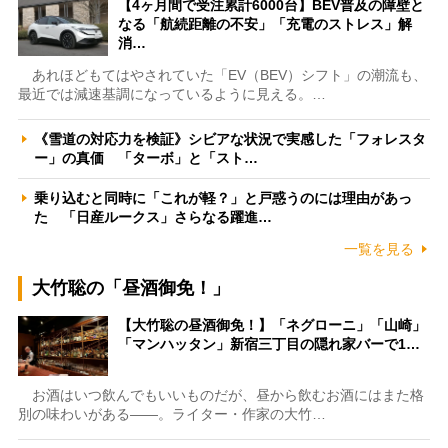
【4ヶ月間で受注累計6000台】BEV普及の障壁と
なる「航続距離の不安」「充電のストレス」解
消…
あれほどもてはやされていた「EV（BEV）シフト」の潮流も、
最近では減速基調になっているように見える。…
《雪道の対応力を検証》シビアな状況で実感した「フォレスタ
ー」の真価 「ターボ」と「スト…
乗り込むと同時に「これが軽？」と戸惑うのには理由があっ
た 「日産ルークス」さらなる躍進…
一覧を見る
大竹聡の「昼酒御免！」
【大竹聡の昼酒御免！】「ネグローニ」「山崎」
「マンハッタン」新宿三丁目の隠れ家バーで1…
お酒はいつ飲んでもいいものだが、昼から飲むお酒にはまた格
別の味わいがある――。ライター・作家の大竹…