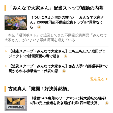
「みんなで大家さん」配当ストップ騒動の内幕
《ついに見えた問題の核心》「みんなで大家さ
ん」2000億円超不動産投資トラブル“異常なく
ら…
本誌『週刊ポスト』が追及してきた不動産投資商品「みんなで
大家さん」がいよいよ最終局面を迎えている…
【独走スクープ・みんなで大家さん】二転三転した“成田プロ
ジェクト”の計画変更の裏で起き…
【追及スクープ・みんなで大家さん】独占入手“内部議事録”で
明かされる柳瀬健一・代表の思…
一覧を見る
古賀真人「発掘！好決算銘柄」
《株価34％急落のワークマンに特大反転の期待》
6月の売上低迷を吹き飛ばす第1四半期決算、…