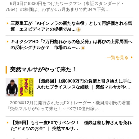
6月3日に8330円をつけたワークマン（東証スタンダード・
7564）の株価は、わずか1カ月あまりで約34％下落…
三菱重工が「AIインフラの新たな主役」として再評価される気
運 エヌビディアとの提携でAI…
キオクシアHD「7万円割れからの急反発」は再びの上昇局面へ
の反転シグナルか？ 市場のムー…
一覧を見る
突然マルサがやって来た！
【最終回】1億6000万円の負債と引き換えに手に
入れたプライスレスな経験 ｜ 突然マルサがや…
2009年12月に発行された元FXトレーダー・磯貝清明氏の著書
『突然マルサがやって来た！～FXで10億円稼い…
【第9回】もう一度FXでリベンジ！ 種銭は差し押さえを免れ
た”ヒミツのお金” ｜ 突然マルサ…