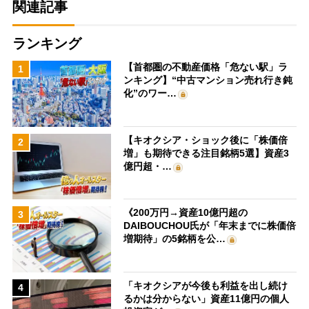
関連記事
ランキング
【首都圏の不動産価格「危ない駅」ラ
1
ンキング】“中古マンション売れ行き鈍
化”のワー…
【キオクシア・ショック後に「株価倍
2
増」も期待できる注目銘柄5選】資産3
億円超・…
《200万円→資産10億円超の
3
DAIBOUCHOU氏が「年末までに株価倍
増期待」の5銘柄を公…
「キオクシアが今後も利益を出し続け
4
るかは分からない」資産11億円の個人