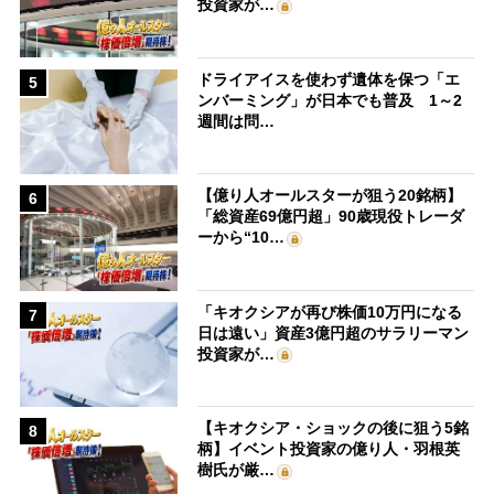
投資家が…
ドライアイスを使わず遺体を保つ「エ
5
ンバーミング」が日本でも普及 1～2
週間は問…
【億り人オールスターが狙う20銘柄】
6
「総資産69億円超」90歳現役トレーダ
ーから“10…
「キオクシアが再び株価10万円になる
7
日は遠い」資産3億円超のサラリーマン
投資家が…
【キオクシア・ショックの後に狙う5銘
8
柄】イベント投資家の億り人・羽根英
樹氏が厳…