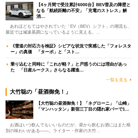
【4ヶ月間で受注累計6000台】BEV普及の障壁と
なる「航続距離の不安」「充電のストレス」解
消…
あれほどもてはやされていた「EV（BEV）シフト」の潮流も、
最近では減速基調になっているように見える。…
《雪道の対応力を検証》シビアな状況で実感した「フォレスタ
ー」の真価 「ターボ」と「スト…
乗り込むと同時に「これが軽？」と戸惑うのには理由があっ
た 「日産ルークス」さらなる躍進…
一覧を見る
大竹聡の「昼酒御免！」
【大竹聡の昼酒御免！】「ネグローニ」「山崎」
「マンハッタン」新宿三丁目の隠れ家バーで1…
お酒はいつ飲んでもいいものだが、昼から飲むお酒にはまた格
別の味わいがある――。ライター・作家の大竹…