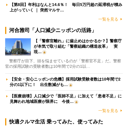
【第8回】年利はなんと14.6％！ 毎日5万円超の延滞税が積み
上がっていく ｜ 突然マルサ…
一覧を見る
河合雅司「人口減少ニッポンの活路」
【「警察官離れ」に歯止めはかかるか？】警察庁
が本気で取り組む「警察組織の構造改革」 実
現…
警察庁が目下、頭を悩ませているのが「警察官不足」だ。警察
官の採用試験の受験者数は10年間で2分の1以…
【安全・安心ニッポンの危機】採用試験受験者数は10年間で2
分の1以下に！ 出生数減がも…
【医療崩壊】人口減少で「医師不足」に加えて「患者不足」に
見舞われ地域医療が限界に 今後…
一覧を見る
快適クルマ生活 乗ってみた、使ってみた