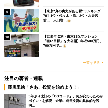
【東京“真の実力がある駅”ランキング
9
70】1位・代々木上原、2位・水天宮
前… 人口増…
【世帯年収別・東京23区マンション
10
「狙い目駅」を大公開】年収500万円、
700万円で…
一覧を見る
注目の著者・連載
藤川里絵「さあ、投資を始めよう！」
5年ぶり改訂の「CGコード」、何が変わったのか
ポイントを解説 企業に成長投資の具体的な説
明…