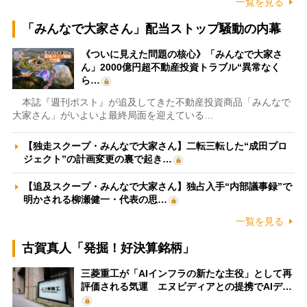
一覧を見る
「みんなで大家さん」配当ストップ騒動の内幕
《ついに見えた問題の核心》「みんなで大家さ
ん」2000億円超不動産投資トラブル“異常なく
ら…
本誌『週刊ポスト』が追及してきた不動産投資商品「みんなで
大家さん」がいよいよ最終局面を迎えている…
【独走スクープ・みんなで大家さん】二転三転した“成田プロ
ジェクト”の計画変更の裏で起き…
【追及スクープ・みんなで大家さん】独占入手“内部議事録”で
明かされる柳瀬健一・代表の思…
一覧を見る
古賀真人「発掘！好決算銘柄」
三菱重工が「AIインフラの新たな主役」として再
評価される気運 エヌビディアとの提携でAIデ…