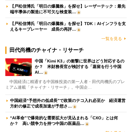
【戸松信博氏「明日の爆騰株」を探せ】レーザーテック：最先
端半導体の製造に不可欠な検査装…
【戸松信博氏「明日の爆騰株」を探せ】TDK：AIインフラを支
えるキープレーヤー 成長の再評…
一覧を見る
田代尚機のチャイナ・リサーチ
中国「Kimi K3」の衝撃に世界はどう対応するの
か？ 米財務長官が検討する「蒸留を行う中国
AI…
中国経済に精通する中国株投資の第一人者・田代尚機氏のプレ
ミアム連載「チャイナ・リサーチ」。中国企…
中国経済“予想外の低成長”で政策のテコ入れ必至か 経済運営
方針の修正で成長加速が予想さ…
“AI革命”で爆発的な需要拡大が見込まれる「CXO」とは何
か？ 高い競争力を持つ中国の医薬品…