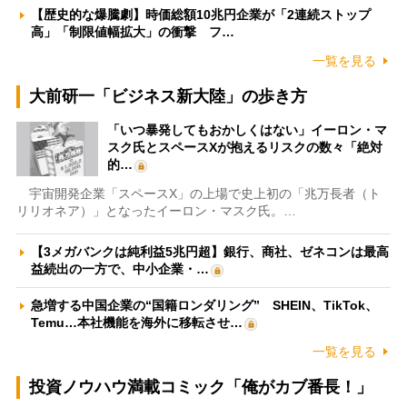
【歴史的な爆騰劇】時価総額10兆円企業が「2連続ストップ
高」「制限値幅拡大」の衝撃 フ…
一覧を見る
大前研一「ビジネス新大陸」の歩き方
「いつ暴発してもおかしくはない」イーロン・マ
スク氏とスペースXが抱えるリスクの数々「絶対
的…
宇宙開発企業「スペースX」の上場で史上初の「兆万長者（ト
リリオネア）」となったイーロン・マスク氏。…
【3メガバンクは純利益5兆円超】銀行、商社、ゼネコンは最高
益続出の一方で、中小企業・…
急増する中国企業の“国籍ロンダリング” SHEIN、TikTok、
Temu…本社機能を海外に移転させ…
一覧を見る
投資ノウハウ満載コミック「俺がカブ番長！」