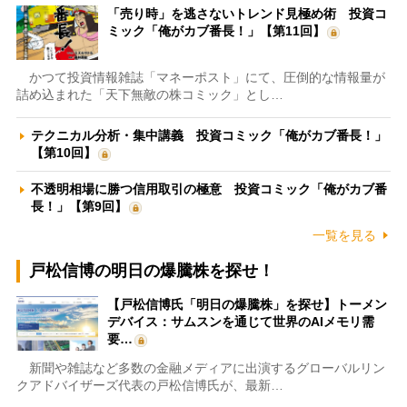
「売り時」を逃さないトレンド見極め術 投資コ
ミック「俺がカブ番長！」【第11回】
かつて投資情報雑誌「マネーポスト」にて、圧倒的な情報量が
詰め込まれた「天下無敵の株コミック」とし…
テクニカル分析・集中講義 投資コミック「俺がカブ番長！」
【第10回】
不透明相場に勝つ信用取引の極意 投資コミック「俺がカブ番
長！」【第9回】
一覧を見る
戸松信博の明日の爆騰株を探せ！
【戸松信博氏「明日の爆騰株」を探せ】トーメン
デバイス：サムスンを通じて世界のAIメモリ需
要…
新聞や雑誌など多数の金融メディアに出演するグローバルリン
クアドバイザーズ代表の戸松信博氏が、最新…