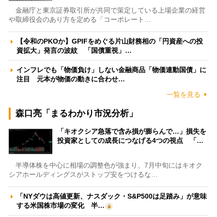
金融庁と東京証券取引所が共同で策定している上場企業の経営
や取締役会のあり方を定める「コーポレート…
【令和のPKOか】GPIFをめぐる片山財務相の「円資産への投
資拡大」発言の波紋 「国債重視」…
インフレでも「物価負け」しない金融商品「物価連動国債」に
注目 元本が物価の動きに合わせ…
一覧を見る
森口亮「まるわかり市況分析」
「キオクシア急落で含み損が膨らんで…」損失を
投資家としての成長につなげる4つの視点 「…
半導体株を中心に相場の調整色が強まり、7月中旬にはキオク
シアホールディングスがストップ安をつけるな…
「NYダウは高値更新、ナスダック・S&P500は足踏み」が意味
する米国株市場の変化 半…