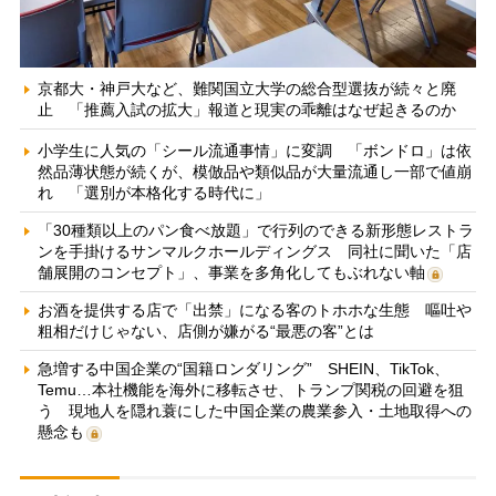
京都大・神戸大など、難関国立大学の総合型選抜が続々と廃
止 「推薦入試の拡大」報道と現実の乖離はなぜ起きるのか
小学生に人気の「シール流通事情」に変調 「ボンドロ」は依
然品薄状態が続くが、模倣品や類似品が大量流通し一部で値崩
れ 「選別が本格化する時代に」
「30種類以上のパン食べ放題」で行列のできる新形態レストラ
ンを手掛けるサンマルクホールディングス 同社に聞いた「店
舗展開のコンセプト」、事業を多角化してもぶれない軸
お酒を提供する店で「出禁」になる客のトホホな生態 嘔吐や
粗相だけじゃない、店側が嫌がる“最悪の客”とは
急増する中国企業の“国籍ロンダリング” SHEIN、TikTok、
Temu…本社機能を海外に移転させ、トランプ関税の回避を狙
う 現地人を隠れ蓑にした中国企業の農業参入・土地取得への
懸念も