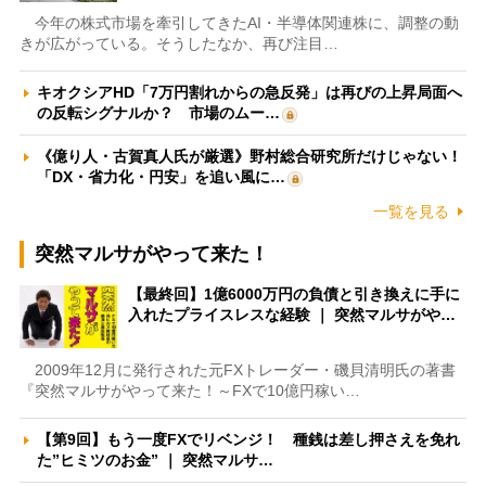
今年の株式市場を牽引してきたAI・半導体関連株に、調整の動
きが広がっている。そうしたなか、再び注目…
キオクシアHD「7万円割れからの急反発」は再びの上昇局面へ
の反転シグナルか？ 市場のムー…
《億り人・古賀真人氏が厳選》野村総合研究所だけじゃない！
「DX・省力化・円安」を追い風に…
一覧を見る
突然マルサがやって来た！
【最終回】1億6000万円の負債と引き換えに手に
入れたプライスレスな経験 ｜ 突然マルサがや…
2009年12月に発行された元FXトレーダー・磯貝清明氏の著書
『突然マルサがやって来た！～FXで10億円稼い…
【第9回】もう一度FXでリベンジ！ 種銭は差し押さえを免れ
た”ヒミツのお金” ｜ 突然マルサ…