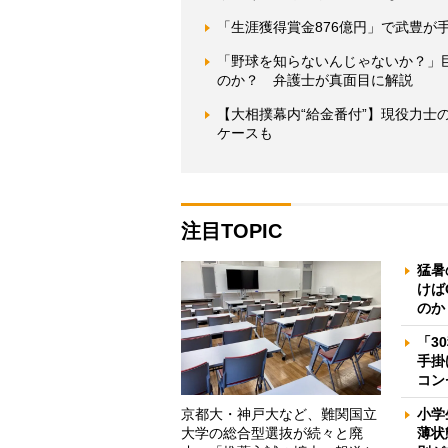
「生涯獲得賞金876億円」で武豊が
「野球を知らないんじゃないか？」
のか？ 弁護士が真面目に解説
【大相撲幕内“給金番付”】現役力
ケースも
注目TOPIC
猛暑
けば
のか
「3
手掛
コン
京都大・神戸大など、難関国立
小学
大学の総合型選抜が続々と廃
薄状