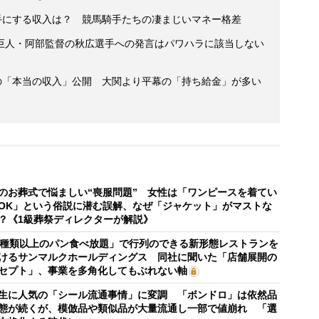
手にする収入は？ 競馬騎手たちの凄まじいマネー格差
巨人・阿部監督の秋広選手への発言はパワハラに該当しない
士の「本当の収入」公開 大関より平幕の「持ち給金」が多い
のお葬式で悩ましい“喪服問題” 女性は「ワンピースを着てい
OK」という俗説に潜む誤解、なぜ「ジャケット」がマストな
？《1級葬祭ディレクターが解説》
0種類以上のパン食べ放題」で行列のできる新形態レストランを
けるサンマルクホールディングス 同社に聞いた「店舗展開の
セプト」、事業を多角化してもぶれない軸
生に人気の「シール流通事情」に変調 「ボンドロ」は依然品
態が続くが、模倣品や類似品が大量流通し一部で値崩れ 「選