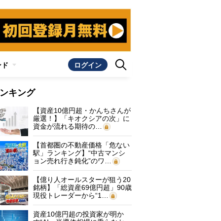
ンド
ログイン
ンキング
【資産10億円超・かんちさんが
厳選！】「キオクシアの次」に
資金が流れる期待の…
【首都圏の不動産価格「危ない
駅」ランキング】“中古マンシ
ョン売れ行き鈍化”のワ…
【億り人オールスターが狙う20
銘柄】「総資産69億円超」90歳
現役トレーダーから“1…
資産10億円超の投資家が明か