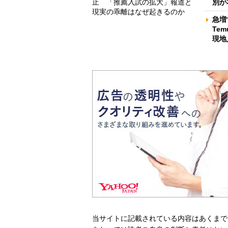
止 「推薦入試の拡大」報道と
別が
現実の乖離はなぜ起きるのか
急増
Te
現地
当サイトに記載されている内容はあくまで