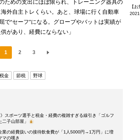
”のための支出にほぼ限られ、トレーニング器具の
【お
に海外自主トレくらい。あと、球場に行く自動車
202
理屈で“セーフ”になる。グローブやバットは実績が
提供があり、経費にならない」
1
2
3
税金
節税
野球
」》スポーツ選手と税金・経費の複雑すぎる線引き「ゴルフ
た二子山部屋」
業の経費扱いの接待飲食費が「1人5000円→1万円」に増
ママの嘆き