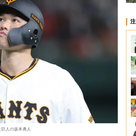
注
た巨人の坂本勇人