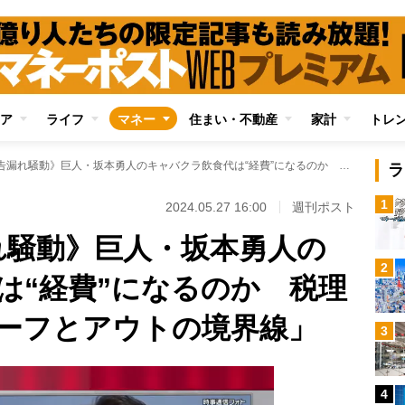
ア
ライフ
マネー
住まい・不動産
家計
トレ
《約1億円申告漏れ騒動》巨人・坂本勇人のキャバクラ飲食代は“経費”になるのか 税理士が解説する「セーフとアウトの境界線」
ラ
1
2024.05.27 16:00
週刊ポスト
れ騒動》巨人・坂本勇人の
2
は“経費”になるのか 税理
ーフとアウトの境界線」
3
4