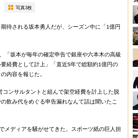
写真3枚
期待される坂本勇人だが、シーズン中に「1億円
。
は、「坂本が毎年の確定申告で銀座や六本木の高級
要経費として計上」「直近5年で総額約1億円の
との内容を報じた。
が経営コンサルタントと組んで架空経費を計上した脱
での飲み代をめぐる申告漏れなんて話は聞いたこ
）
”でメディアを騒がせてきた。スポーツ紙の巨人担