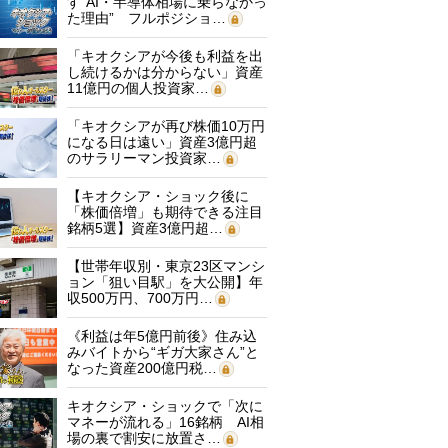
す“AI・半導体相場に乗らなかっ
た理由” フルポジショ…
「キオクシアが今後も利益を出
し続けるかは分からない」資産
11億円の個人投資家…
「キオクシアが再び株価10万円
になる日は遠い」資産3億円超
のサラリーマン投資家…
【キオクシア・ショック後に
「株価倍増」も期待できる注目
銘柄5選】資産3億円超…
【世帯年収別・東京23区マンシ
ョン「狙い目駅」を大公開】年
収500万円、700万円…
《利益は年5億円前後》住み込
みバイトから“ギガ大家さん”と
なった資産200億円税…
キオクシア・ショックで「次に
マネーが流れる」16銘柄 AI相
場の裏で割安に放置さ…