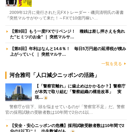
2009年12月に発行された元FXトレーダー・磯貝清明氏の著書
『突然マルサがやって来た！～FXで10億円稼い…
【第9回】もう一度FXでリベンジ！ 種銭は差し押さえを免れ
た”ヒミツのお金” ｜ 突然マルサ…
【第8回】年利はなんと14.6％！ 毎日5万円超の延滞税が積み
上がっていく ｜ 突然マルサ…
一覧を見る
河合雅司「人口減少ニッポンの活路」
【「警察官離れ」に歯止めはかかるか？】警察庁
が本気で取り組む「警察組織の構造改革」 実
現…
警察庁が目下、頭を悩ませているのが「警察官不足」だ。警察
官の採用試験の受験者数は10年間で2分の1以…
【安全・安心ニッポンの危機】採用試験受験者数は10年間で2
分の1以下に！ 出生数減がも…