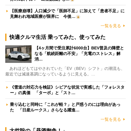
【医療崩壊】人口減少で「医師不足」に加えて「患者不足」に
見舞われ地域医療が限界に 今後…
一覧を見る
快適クルマ生活 乗ってみた、使ってみた
【4ヶ月間で受注累計6000台】BEV普及の障壁と
なる「航続距離の不安」「充電のストレス」解
消…
あれほどもてはやされていた「EV（BEV）シフト」の潮流も、
最近では減速基調になっているように見える。…
《雪道の対応力を検証》シビアな状況で実感した「フォレスタ
ー」の真価 「ターボ」と「スト…
乗り込むと同時に「これが軽？」と戸惑うのには理由があっ
た 「日産ルークス」さらなる躍進…
一覧を見る
大竹聡の「昼酒御免！」