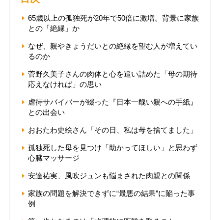
65歳以上の孤独死が20年で50倍に激増。背景に家族
との「絶縁」か
なぜ、親やきょうだいとの絶縁を望む人が増えてい
るのか
菅野久美子さんの肉体と心を追い詰めた「母の期待
応えなければ」の思い
虐待サバイバーが綴った『日本一醜い親への手紙』
との出会い
おおたわ史絵さん「その日、私は母を捨てました」
孤独死した母を見つけ「助かってほしい」と思わず
心臓マッサージ
安達祐実、風吹ジュンも悩まされた肉親との関係
家族の問題を解決できずに“最悪の結果”に陥った事
例