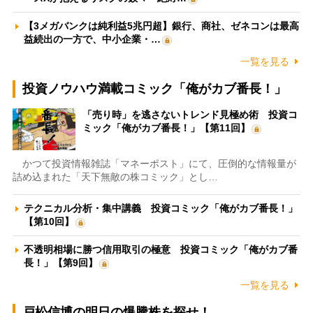
【3メガバンクは純利益5兆円超】銀行、商社、ゼネコンは最高
益続出の一方で、中小企業・…
一覧を見る
投資ノウハウ満載コミック「俺がカブ番長！」
「売り時」を逃さないトレンド見極め術 投資コ
ミック「俺がカブ番長！」【第11回】
かつて投資情報雑誌「マネーポスト」にて、圧倒的な情報量が
詰め込まれた「天下無敵の株コミック」とし…
テクニカル分析・集中講義 投資コミック「俺がカブ番長！」
【第10回】
不透明相場に勝つ信用取引の極意 投資コミック「俺がカブ番
長！」【第9回】
一覧を見る
戸松信博の明日の爆騰株を探せ！