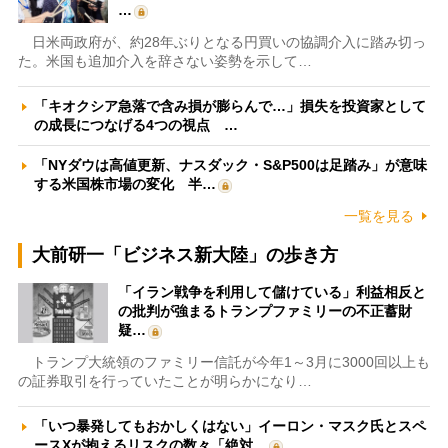
…
日米両政府が、約28年ぶりとなる円買いの協調介入に踏み切っ
た。米国も追加介入を辞さない姿勢を示して…
「キオクシア急落で含み損が膨らんで…」損失を投資家として
の成長につなげる4つの視点 …
「NYダウは高値更新、ナスダック・S&P500は足踏み」が意味
する米国株市場の変化 半…
一覧を見る
大前研一「ビジネス新大陸」の歩き方
「イラン戦争を利用して儲けている」利益相反と
の批判が強まるトランプファミリーの不正蓄財
疑…
トランプ大統領のファミリー信託が今年1～3月に3000回以上も
の証券取引を行っていたことが明らかになり…
「いつ暴発してもおかしくはない」イーロン・マスク氏とスペ
ースXが抱えるリスクの数々「絶対…