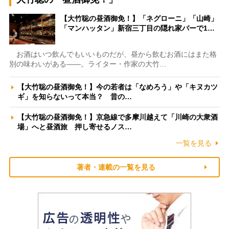
【大竹聡の昼酒御免！】「ネグローニ」「山崎」
「マンハッタン」新宿三丁目の隠れ家バーで1…
お酒はいつ飲んでもいいものだが、昼から飲むお酒にはまた格
別の味わいがある――。ライター・作家の大竹…
【大竹聡の昼酒御免！】今の若者は「なめろう」や「キヌカツ
ギ」を知らないって本当？ 昔の…
【大竹聡の昼酒御免！】京急線で多摩川越えて「川崎の大衆酒
場」へと昼酒旅 押し寄せるノス…
一覧を見る
著者・連載の一覧を見る