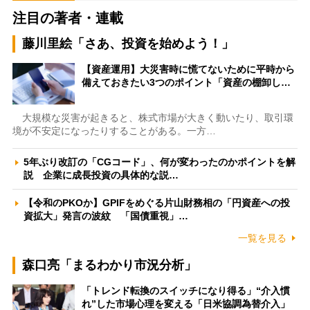
注目の著者・連載
藤川里絵「さあ、投資を始めよう！」
【資産運用】大災害時に慌てないために平時から
備えておきたい3つのポイント「資産の棚卸し…
大規模な災害が起きると、株式市場が大きく動いたり、取引環
境が不安定になったりすることがある。一方…
5年ぶり改訂の「CGコード」、何が変わったのかポイントを解
説 企業に成長投資の具体的な説…
【令和のPKOか】GPIFをめぐる片山財務相の「円資産への投
資拡大」発言の波紋 「国債重視」…
一覧を見る
森口亮「まるわかり市況分析」
「トレンド転換のスイッチになり得る」“介入慣
れ”した市場心理を変える「日米協調為替介入」