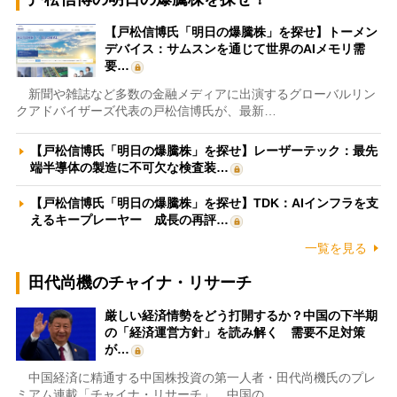
【戸松信博氏「明日の爆騰株」を探せ】トーメン
デバイス：サムスンを通じて世界のAIメモリ需
要…
新聞や雑誌など多数の金融メディアに出演するグローバルリン
クアドバイザーズ代表の戸松信博氏が、最新…
【戸松信博氏「明日の爆騰株」を探せ】レーザーテック：最先
端半導体の製造に不可欠な検査装…
【戸松信博氏「明日の爆騰株」を探せ】TDK：AIインフラを支
えるキープレーヤー 成長の再評…
一覧を見る
田代尚機のチャイナ・リサーチ
厳しい経済情勢をどう打開するか？中国の下半期
の「経済運営方針」を読み解く 需要不足対策
が…
中国経済に精通する中国株投資の第一人者・田代尚機氏のプレ
ミアム連載「チャイナ・リサーチ」。中国の…