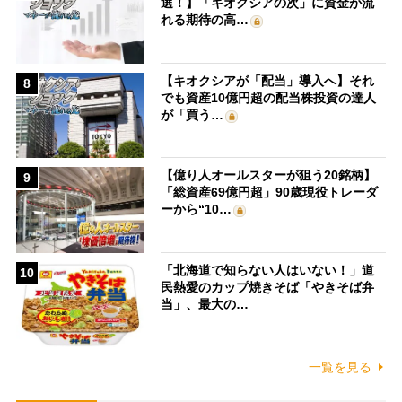
選！】「キオクシアの次」に資金が流
れる期待の高…
【キオクシアが「配当」導入へ】それ
8
でも資産10億円超の配当株投資の達人
が「買う…
【億り人オールスターが狙う20銘柄】
9
「総資産69億円超」90歳現役トレーダ
ーから“10…
「北海道で知らない人はいない！」道
10
民熱愛のカップ焼きそば「やきそば弁
当」、最大の…
一覧を見る