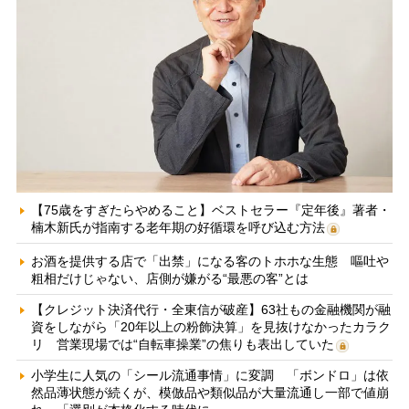
【75歳をすぎたらやめること】ベストセラー『定年後』著者・
楠木新氏が指南する老年期の好循環を呼び込む方法
お酒を提供する店で「出禁」になる客のトホホな生態 嘔吐や
粗相だけじゃない、店側が嫌がる“最悪の客”とは
【クレジット決済代行・全東信が破産】63社もの金融機関が融
資をしながら「20年以上の粉飾決算」を見抜けなかったカラク
リ 営業現場では“自転車操業”の焦りも表出していた
小学生に人気の「シール流通事情」に変調 「ボンドロ」は依
然品薄状態が続くが、模倣品や類似品が大量流通し一部で値崩