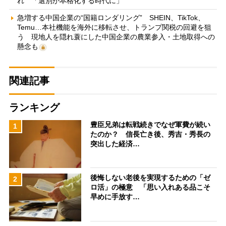
れ 「選別が本格化する時代に」
急増する中国企業の“国籍ロンダリング” SHEIN、TikTok、
Temu…本社機能を海外に移転させ、トランプ関税の回避を狙
う 現地人を隠れ蓑にした中国企業の農業参入・土地取得への
懸念も
関連記事
ランキング
豊臣兄弟は転戦続きでなぜ軍費が続い
1
たのか？ 信長亡き後、秀吉・秀長の
突出した経済…
後悔しない老後を実現するための「ゼ
2
ロ活」の極意 「思い入れある品こそ
早めに手放す…