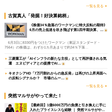
一覧を見る
古賀真人「発掘！好決算銘柄」
《株価34％急落のワークマンに特大反転の期待》
6月の売上低迷を吹き飛ばす第1四半期決算、…
6月3日に8330円をつけたワークマン（東証スタンダード・
7564）の株価は、わずか1カ月あまりで約34％下落…
三菱重工が「AIインフラの新たな主役」として再評価される気
運 エヌビディアとの提携でAI…
キオクシアHD「7万円割れからの急反発」は再びの上昇局面へ
の反転シグナルか？ 市場のムー…
一覧を見る
突然マルサがやって来た！
【最終回】1億6000万円の負債と引き換えに手に
入れたプライスレスな経験 ｜ 突然マルサがや…