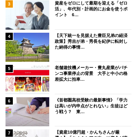
資産をゼロにして最期を迎える「ゼロ
3
活」、年代別・計画的にお金を使うポ
イント 6…
【天下統一を見据えた豊臣兄弟の経済
4
政策】秀吉が弟・秀長を紀伊に転封し
た納得の事情…
老舗遊技機メーカー・豊丸産業がパチ
5
ンコ事業停止の背景 大手と中小の格
差拡大に拍車…
《首都圏高校受験の最新事情》「学力
6
は高いが内申点がとれない」生徒はど
う戦う？ 東…
【資産10億円超・かんちさんが厳
7