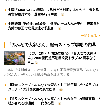
中国「Kimi K3」の衝撃に世界はどう対応するのか？ 米財務
長官が検討する「蒸留を行う中国…
中国経済“予想外の低成長”で政策のテコ入れ必至か 経済運営
方針の修正で成長加速が予想さ…
一覧を見る
「みんなで大家さん」配当ストップ騒動の内幕
《ついに見えた問題の核心》「みんなで大家さ
ん」2000億円超不動産投資トラブル“異常なく
ら…
本誌『週刊ポスト』が追及してきた不動産投資商品「みんなで
大家さん」がいよいよ最終局面を迎えている…
【独走スクープ・みんなで大家さん】二転三転した“成田プロ
ジェクト”の計画変更の裏で起き…
【追及スクープ・みんなで大家さん】独占入手“内部議事録”で
明かされる柳瀬健一・代表の思…