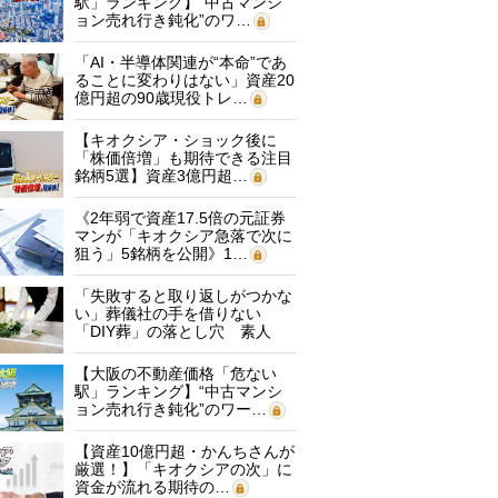
駅」ランキング】“中古マンシ
ョン売れ行き鈍化”のワ…
「AI・半導体関連が“本命”であ
ることに変わりはない」資産20
億円超の90歳現役トレ…
【キオクシア・ショック後に
「株価倍増」も期待できる注目
銘柄5選】資産3億円超…
《2年弱で資産17.5倍の元証券
マンが「キオクシア急落で次に
狙う」5銘柄を公開》1…
「失敗すると取り返しがつかな
い」葬儀社の手を借りない
「DIY葬」の落とし穴 素人
に…
【大阪の不動産価格「危ない
駅」ランキング】“中古マンシ
ョン売れ行き鈍化”のワー…
【資産10億円超・かんちさんが
厳選！】「キオクシアの次」に
資金が流れる期待の…