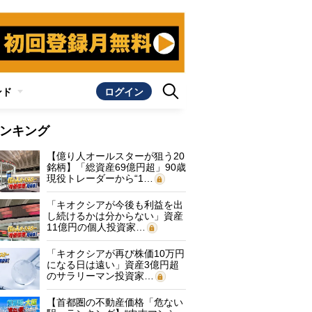
ンド
ログイン
ンキング
【億り人オールスターが狙う20
銘柄】「総資産69億円超」90歳
現役トレーダーから“1…
「キオクシアが今後も利益を出
し続けるかは分からない」資産
11億円の個人投資家…
「キオクシアが再び株価10万円
になる日は遠い」資産3億円超
のサラリーマン投資家…
【首都圏の不動産価格「危ない