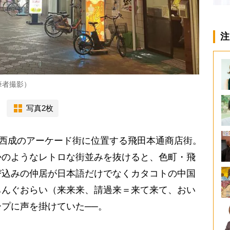
注
筆者撮影）
写真2枚
阪西成のアーケード街に位置する飛田本通商店街。
かのようなレトロな街並みを抜けると、色町・飛
び込みの仲居が日本語だけでなくカタコトの中国
ちんぐおらい（来来来、請過来＝来て来て、おい
プに声を掛けていた──。