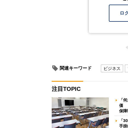
ロ
関連キーワード
ビジネス
注目TOPIC
「何
価 
保障
「3
手掛