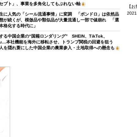
セプト」、事業を多角化してもぶれない軸
【お
202
生に人気の「シール流通事情」に変調 「ボンドロ」は依然品
態が続くが、模倣品や類似品が大量流通し一部で値崩れ 「選
本格化する時代に」
する中国企業の“国籍ロンダリング” SHEIN、TikTok、
mu…本社機能を海外に移転させ、トランプ関税の回避を狙う
人を隠れ蓑にした中国企業の農業参入・土地取得への懸念も