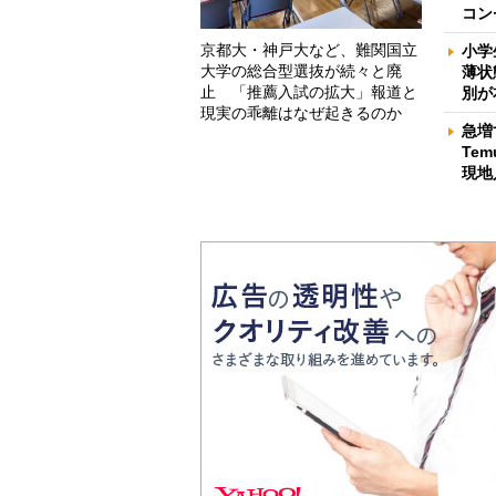
コン
京都大・神戸大など、難関国立
小学
大学の総合型選抜が続々と廃
薄状
止 「推薦入試の拡大」報道と
別が
現実の乖離はなぜ起きるのか
急増
Te
現地