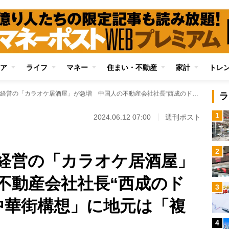
ア
ライフ
マネー
住まい・不動産
家計
トレ
大阪西成に中国人経営の「カラオケ居酒屋」が急増 中国人の不動産会社社長“西成のドン”が提唱する「中華街構想」に地元は「複雑な心境」
ラ
1
2024.06.12 07:00
週刊ポスト
2
経営の「カラオケ居酒屋」
不動産会社社長“西成のド
3
中華街構想」に地元は「複
4