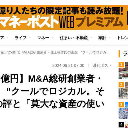
ア
ライフ
マネー
住まい・不動産
家計
トレ
【33歳で資産1725億円】M&A総研創業者・佐上峻作氏の素顔 “クールでロジカル。それでいて努力家”の評と「莫大な資産の使い道」
ラ
1
2024.06.21 07:00
週刊ポスト
25億円】M&A総研創業者・
2
 “クールでロジカル。そ
の評と「莫大な資産の使い
3
4