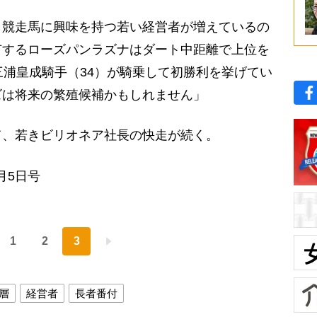
、競走馬に興味を持つ若い経営者が増えているの
有するローズパンラズナはダート中距離で上位を
三浦皇成騎手（34）が騎乗して初勝利を挙げてい
ズは将来の繁殖候補かもしれません」
、若きビリオネア社長の快走が続く。
月5日号
1
2
3
層
経営者
長者番付