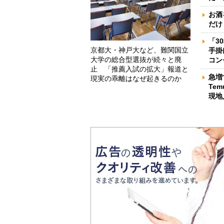
お酒
だけ
「3
京都大・神戸大など、難関国立
手掛
大学の総合型選抜が続々と廃
コン
止 「推薦入試の拡大」報道と
急増
現実の乖離はなぜ起きるのか
Te
現地