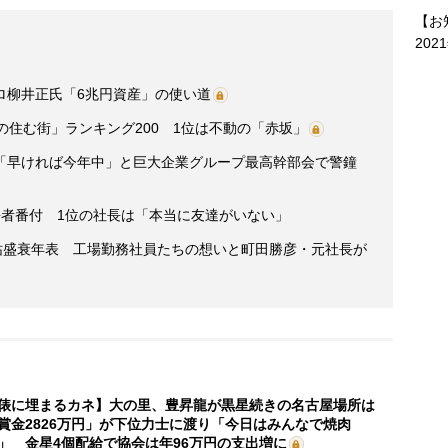
【お
202
ロ柳井正氏「6兆円資産」の使い道
の住む街」ランキング200 1位は不動の「赤坂」
「早ければ今年中」と巨大企業グループ最高幹部会で警鐘
”長者番付 1位の社長は「本当に友達がいない」
栄枯盛衰年表 工場勤務社員たちの想いと町田勝彦・元社長が
俵に埋まるカネ】大の里、豊昇龍が黒星続きの名古屋場所は
賞金2826万円」が下位力士に渡り「今日はみんなで焼肉
」 金星4個配給で協会は年96万円の支出増に