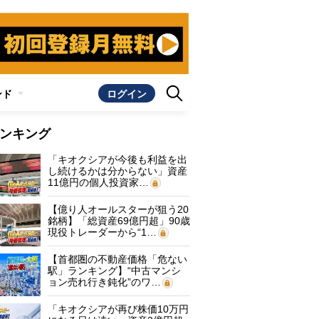
ンド
ログイン
ンキング
「キオクシアが今後も利益を出
し続けるかは分からない」資産
11億円の個人投資家…
【億り人オールスターが狙う20
銘柄】「総資産69億円超」90歳
現役トレーダーから“1…
【首都圏の不動産価格「危ない
駅」ランキング】“中古マンシ
ョン売れ行き鈍化”のワ…
「キオクシアが再び株価10万円