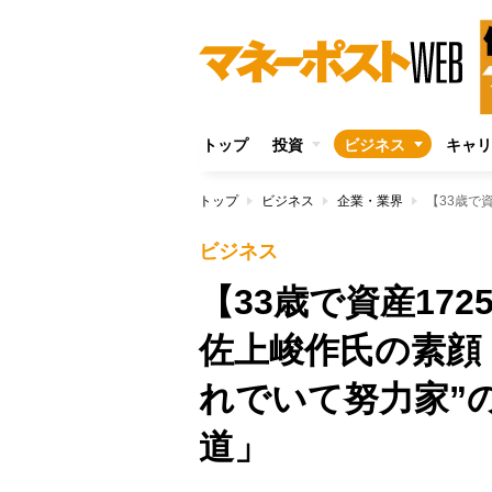
トップ
投資
ビジネス
キャリ
トップ
ビジネス
企業・業界
ビジネス
【33歳で資産17
佐上峻作氏の素顔
れでいて努力家”
道」