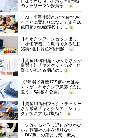
になる日は遠い」資産3億円超
のサラリーマン投資家…
「AI・半導体関連が“本命”であ
ることに変わりはない」資産20
億円超の90歳現役トレ…
【キオクシア・ショック後に
「株価倍増」も期待できる注目
銘柄5選】資産3億円超…
【資産10億円超・かんちさんが
厳選！】「キオクシアの次」に
資金が流れる期待の…
《2年弱で資産17.5倍の元証券
マンが「キオクシア急落で次に
狙う」5銘柄を公開》1…
【資産11億円マック・チェリー
さん厳選「キオクシア・ショッ
ク」後に大化け期待4…
「失敗すると取り返しがつかな
い」葬儀社の手を借りない
「DIY葬」の落とし穴 素人