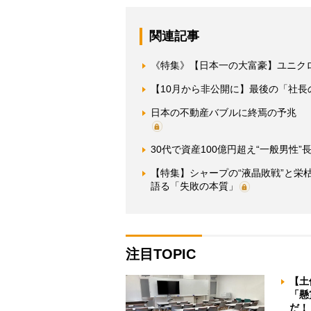
関連記事
《特集》【日本一の大富豪】ユニク
【10月から非公開に】最後の「社長
日本の不動産バブルに終焉の予兆 
30代で資産100億円超え“一般男性
【特集】シャープの“液晶敗戦”と
語る「失敗の本質」
注目TOPIC
【土
「懸
だ！