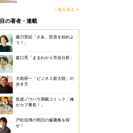
に…
一覧を見る
目の著者・連載
藤川里絵「さあ、投資を始めよ
う！」
森口亮「まるわかり市況分析」
大前研一「ビジネス新大陸」の
歩き方
投資ノウハウ満載コミック「俺
がカブ番長！」
戸松信博の明日の爆騰株を探
せ！