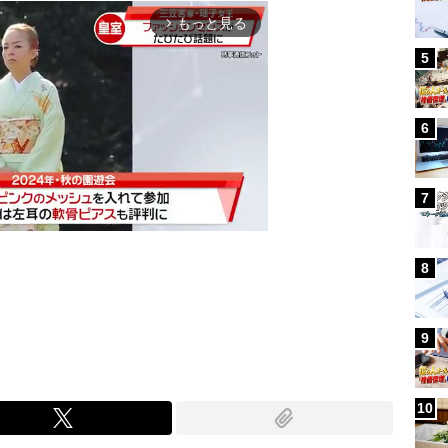
もっと見る
arrow_forward_ios
5
6
7
8
Mute
9
10