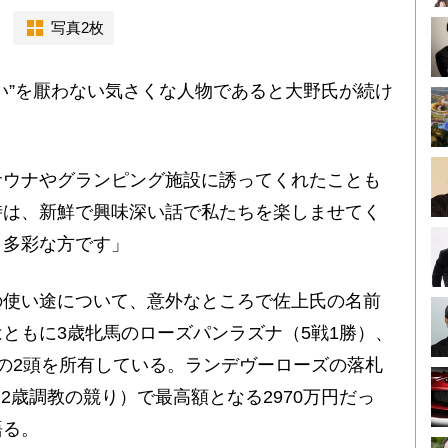
写真2枚
い”を厭わない気さくな人物であると大野氏が続け
サウナやグランピング施設に誘ってくれたことも
時は、新鮮で興味深い話で私たちを楽しませてく
、多彩な方です」
使い途について、意外なところで佐上氏の名前
ともに3歳牝馬のローズパンラズナ（5戦1勝）、
の2頭を所有している。ランデヴーローズの落札
2歳調教の競り）で最高額となる2970万円だっ
語る。