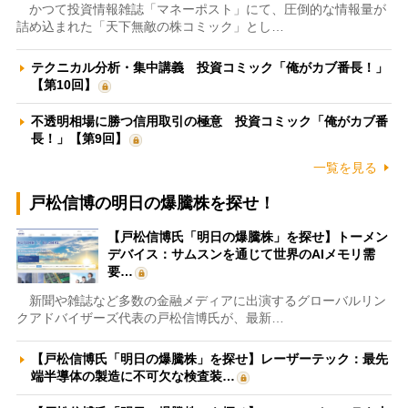
かつて投資情報雑誌「マネーポスト」にて、圧倒的な情報量が
詰め込まれた「天下無敵の株コミック」とし…
テクニカル分析・集中講義 投資コミック「俺がカブ番長！」
【第10回】
不透明相場に勝つ信用取引の極意 投資コミック「俺がカブ番
長！」【第9回】
一覧を見る
戸松信博の明日の爆騰株を探せ！
【戸松信博氏「明日の爆騰株」を探せ】トーメン
デバイス：サムスンを通じて世界のAIメモリ需
要…
新聞や雑誌など多数の金融メディアに出演するグローバルリン
クアドバイザーズ代表の戸松信博氏が、最新…
【戸松信博氏「明日の爆騰株」を探せ】レーザーテック：最先
端半導体の製造に不可欠な検査装…