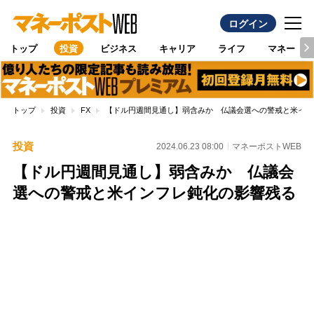
ログイン
トップ
投資
ビジネス
キャリア
ライフ
マネー
トップ
投資
FX
【ドル円週間見通し】弱含みか 仏議会選への警戒と米イン
投資
2024.06.23 08:00
マネーポストWEB
【ドル円週間見通し】弱含みか 仏議会
選への警戒と米インフレ鈍化の影響残る
Loaded
:
100.00%
/
Unmute