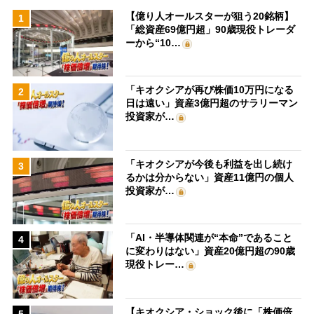
【億り人オールスターが狙う20銘柄】
1
「総資産69億円超」90歳現役トレーダ
ーから“10…
「キオクシアが再び株価10万円になる
2
日は遠い」資産3億円超のサラリーマン
投資家が…
「キオクシアが今後も利益を出し続け
3
るかは分からない」資産11億円の個人
投資家が…
「AI・半導体関連が“本命”であること
4
に変わりはない」資産20億円超の90歳
現役トレー…
【キオクシア・ショック後に「株価倍
5