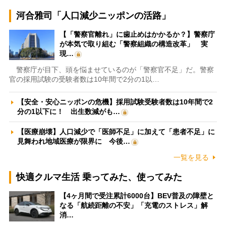
河合雅司「人口減少ニッポンの活路」
【「警察官離れ」に歯止めはかかるか？】警察庁
が本気で取り組む「警察組織の構造改革」 実
現…
警察庁が目下、頭を悩ませているのが「警察官不足」だ。警察
官の採用試験の受験者数は10年間で2分の1以…
【安全・安心ニッポンの危機】採用試験受験者数は10年間で2
分の1以下に！ 出生数減がも…
【医療崩壊】人口減少で「医師不足」に加えて「患者不足」に
見舞われ地域医療が限界に 今後…
一覧を見る
快適クルマ生活 乗ってみた、使ってみた
【4ヶ月間で受注累計6000台】BEV普及の障壁と
なる「航続距離の不安」「充電のストレス」解
消…