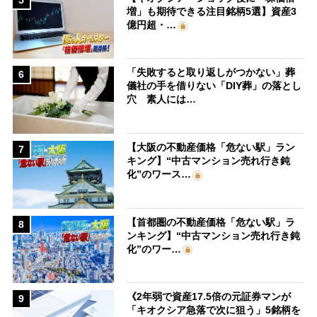
増」も期待できる注目銘柄5選】資産3
億円超・…
「失敗すると取り返しがつかない」葬
6
儀社の手を借りない「DIY葬」の落とし
穴 素人には…
【大阪の不動産価格「危ない駅」ラン
7
キング】“中古マンション売れ行き鈍
化”のワース…
【首都圏の不動産価格「危ない駅」ラ
8
ンキング】“中古マンション売れ行き鈍
化”のワー…
《2年弱で資産17.5倍の元証券マンが
9
「キオクシア急落で次に狙う」5銘柄を