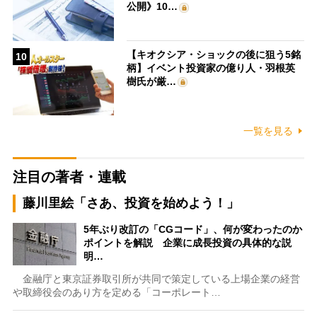
公開》10…
【キオクシア・ショックの後に狙う5銘
10
柄】イベント投資家の億り人・羽根英
樹氏が厳…
一覧を見る
注目の著者・連載
藤川里絵「さあ、投資を始めよう！」
5年ぶり改訂の「CGコード」、何が変わったのか
ポイントを解説 企業に成長投資の具体的な説
明…
金融庁と東京証券取引所が共同で策定している上場企業の経営
や取締役会のあり方を定める「コーポレート…