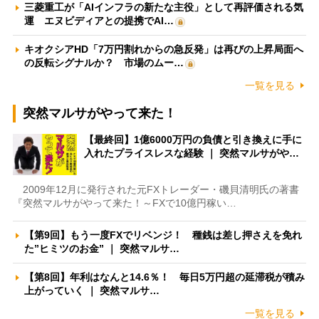
三菱重工が「AIインフラの新たな主役」として再評価される気
運 エヌビディアとの提携でAI…
キオクシアHD「7万円割れからの急反発」は再びの上昇局面へ
の反転シグナルか？ 市場のムー…
一覧を見る
突然マルサがやって来た！
【最終回】1億6000万円の負債と引き換えに手に
入れたプライスレスな経験 ｜ 突然マルサがや…
2009年12月に発行された元FXトレーダー・磯貝清明氏の著書
『突然マルサがやって来た！～FXで10億円稼い…
【第9回】もう一度FXでリベンジ！ 種銭は差し押さえを免れ
た”ヒミツのお金” ｜ 突然マルサ…
【第8回】年利はなんと14.6％！ 毎日5万円超の延滞税が積み
上がっていく ｜ 突然マルサ…
一覧を見る