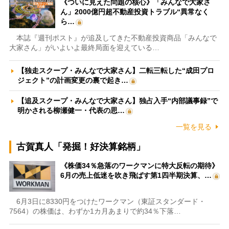
《ついに見えた問題の核心》「みんなで大家さ
ん」2000億円超不動産投資トラブル“異常なく
ら…
本誌『週刊ポスト』が追及してきた不動産投資商品「みんなで
大家さん」がいよいよ最終局面を迎えている…
【独走スクープ・みんなで大家さん】二転三転した“成田プロ
ジェクト”の計画変更の裏で起き…
【追及スクープ・みんなで大家さん】独占入手“内部議事録”で
明かされる柳瀬健一・代表の思…
一覧を見る
古賀真人「発掘！好決算銘柄」
《株価34％急落のワークマンに特大反転の期待》
6月の売上低迷を吹き飛ばす第1四半期決算、…
6月3日に8330円をつけたワークマン（東証スタンダード・
7564）の株価は、わずか1カ月あまりで約34％下落…