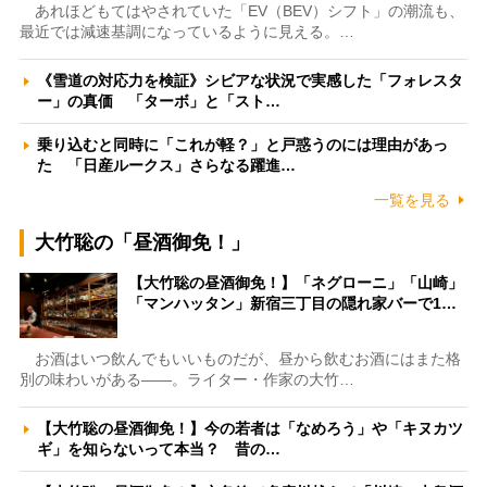
あれほどもてはやされていた「EV（BEV）シフト」の潮流も、
最近では減速基調になっているように見える。…
《雪道の対応力を検証》シビアな状況で実感した「フォレスタ
ー」の真価 「ターボ」と「スト…
乗り込むと同時に「これが軽？」と戸惑うのには理由があっ
た 「日産ルークス」さらなる躍進…
一覧を見る
大竹聡の「昼酒御免！」
【大竹聡の昼酒御免！】「ネグローニ」「山崎」
「マンハッタン」新宿三丁目の隠れ家バーで1…
お酒はいつ飲んでもいいものだが、昼から飲むお酒にはまた格
別の味わいがある――。ライター・作家の大竹…
【大竹聡の昼酒御免！】今の若者は「なめろう」や「キヌカツ
ギ」を知らないって本当？ 昔の…