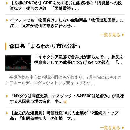
【令和のPKOか】GPIFをめぐる片山財務相の「円資産への投
資拡大」発言の波紋 「国債重視」…
インフレでも「物価負け」しない金融商品「物価連動国債」に
注目 元本が物価の動きに合わせ…
一覧を見る
森口亮「まるわかり市況分析」
「キオクシア急落で含み損が膨らんで…」損失を
投資家としての成長につなげる4つの視点 「…
半導体株を中心に相場の調整色が強まり、7月中旬にはキオク
シアホールディングスがストップ安をつけるな…
「NYダウは高値更新、ナスダック・S&P500は足踏み」が意味
する米国株市場の変化 半…
【歴史的な爆騰劇】時価総額10兆円企業が「2連続ストップ
高」「制限値幅拡大」の衝撃 フ…
一覧を見る