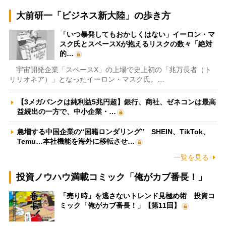
大前研一「ビジネス新大陸」の歩き方
「いつ暴発してもおかしくはない」イーロン・マ
スク氏とスペースXが抱えるリスクの数々「絶対
的…
宇宙開発企業「スペースX」の上場で史上初の「兆万長者（ト
リリオネア）」となったイーロン・マスク氏。…
【3メガバンクは純利益5兆円超】銀行、商社、ゼネコンは最高
益続出の一方で、中小企業・…
急増する中国企業の“国籍ロンダリング” SHEIN、TikTok、
Temu…本社機能を海外に移転させ…
一覧を見る
投資ノウハウ満載コミック「俺がカブ番長！」
「売り時」を逃さないトレンド見極め術 投資コ
ミック「俺がカブ番長！」【第11回】