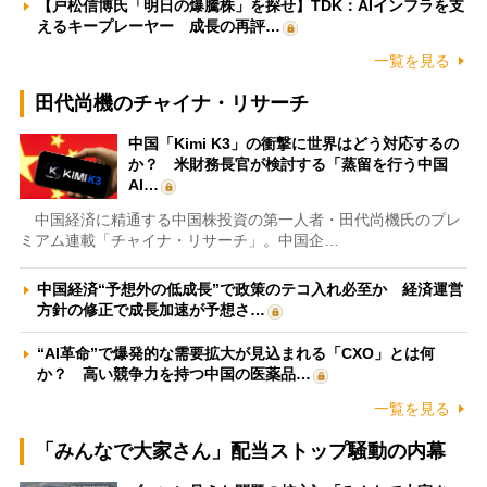
【戸松信博氏「明日の爆騰株」を探せ】TDK：AIインフラを支
えるキープレーヤー 成長の再評…
一覧を見る
田代尚機のチャイナ・リサーチ
中国「Kimi K3」の衝撃に世界はどう対応するの
か？ 米財務長官が検討する「蒸留を行う中国
AI…
中国経済に精通する中国株投資の第一人者・田代尚機氏のプレ
ミアム連載「チャイナ・リサーチ」。中国企…
中国経済“予想外の低成長”で政策のテコ入れ必至か 経済運営
方針の修正で成長加速が予想さ…
“AI革命”で爆発的な需要拡大が見込まれる「CXO」とは何
か？ 高い競争力を持つ中国の医薬品…
一覧を見る
「みんなで大家さん」配当ストップ騒動の内幕