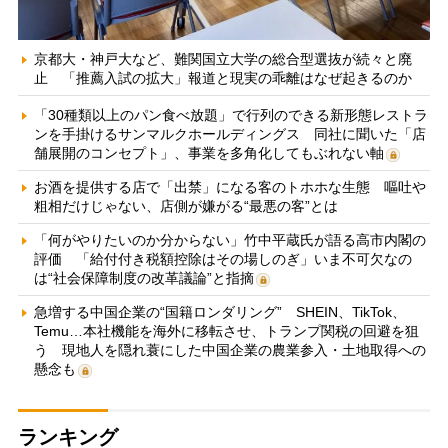
京都大・神戸大など、難関国立大学の総合型選抜が続々と廃
止 「推薦入試の拡大」報道と現実の乖離はなぜ起きるのか
「30種類以上のパン食べ放題」で行列のできる新形態レストラ
ンを手掛けるサンマルクホールディングス 同社に聞いた「店
舗展開のコンセプト」、事業を多角化してもぶれない軸
お酒を提供する店で「出禁」になる客のトホホな生態 嘔吐や
粗相だけじゃない、店側が嫌がる“最悪の客”とは
「何がやりたいのか分からない」竹中平蔵氏が語る高市内閣の
評価 「給付付き税額控除はその場しのぎ」いま不可欠なの
は“社会保障制度の改革議論”と指摘
急増する中国企業の“国籍ロンダリング” SHEIN、TikTok、
Temu…本社機能を海外に移転させ、トランプ関税の回避を狙
う 現地人を隠れ蓑にした中国企業の農業参入・土地取得への
懸念も
ランキング