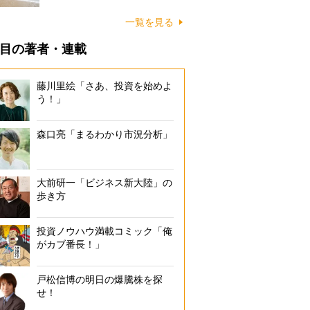
に…
一覧を見る
目の著者・連載
藤川里絵「さあ、投資を始めよ
う！」
森口亮「まるわかり市況分析」
大前研一「ビジネス新大陸」の
歩き方
投資ノウハウ満載コミック「俺
がカブ番長！」
戸松信博の明日の爆騰株を探
せ！