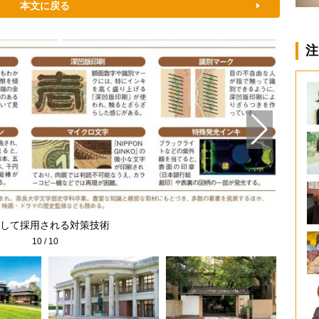
本文に戻る
注
して採用される対策技術
10
/
10