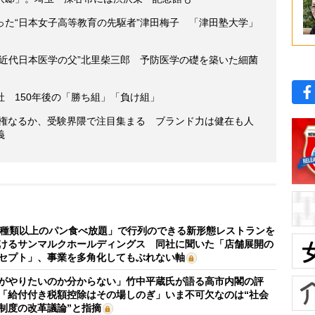
った“日本女子高等教育の先駆者”津田梅子 「津田塾大学」
“近代日本医学の父”北里柴三郎 予防医学の礎を築いた細菌
 150年後の「勝ち組」「負け組」
復権なるか、受験界隈で注目集まる ブランド力は健在も人
義
0種類以上のパン食べ放題」で行列のできる新形態レストランを
けるサンマルクホールディングス 同社に聞いた「店舗展開の
セプト」、事業を多角化してもぶれない軸
がやりたいのか分からない」竹中平蔵氏が語る高市内閣の評
「給付付き税額控除はその場しのぎ」いま不可欠なのは“社会
制度の改革議論”と指摘