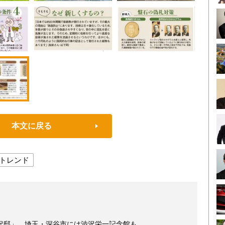
本文に戻る
トレンド
沢邸」。埼玉・深谷市には渋沢栄一記念館も