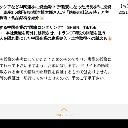
【お
クシアなどAI関連株に資金集中で“割安になった成長株”に投資
202
 資産1.5億円超の坂本慎太郎さんが「絶好の仕込み時」と考
防衛・食品銘柄を紹介
する中国企業の“国籍ロンダリング” SHEIN、TikTok、
mu…本社機能を海外に移転させ、トランプ関税の回避を狙う
人を隠れ蓑にした中国企業の農業参入・土地取得への懸念も
も投資の参考にしていただくためのものであり、実際の投資に
て行って下さいますよう、お願い致します。 当サイトの掲載
載される全ての情報の正確性を保証するものではありません。
等の保証は一切行っておりませんので、予めご了承下さい。
PAGE TOP