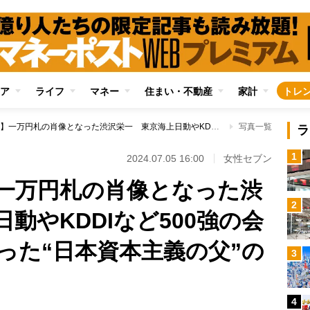
ア
ライフ
マネー
住まい・不動産
家計
トレ
【新紙幣の偉人】一万円札の肖像となった渋沢栄一 東京海上日動やKDDIなど500強の会社の設立にかかわった“日本資本主義の父”のゆかりの地
写真一覧
ラ
1
2024.07.05 16:00
女性セブン
一万円札の肖像となった渋
2
動やKDDIなど500強の会
った“日本資本主義の父”の
3
4