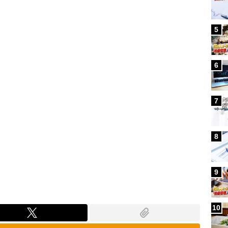
Loaded
:
100.00%
5
6
7
8
9
10