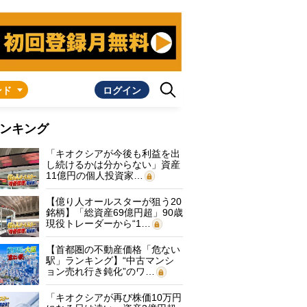
ンド
ログイン
ンキング
「キオクシアが今後も利益を出
し続けるかは分からない」資産
11億円の個人投資家…
【億り人オールスターが狙う20
銘柄】「総資産69億円超」90歳
現役トレーダーから“1…
【首都圏の不動産価格「危ない
駅」ランキング】“中古マンシ
ョン売れ行き鈍化”のワ…
「キオクシアが再び株価10万円