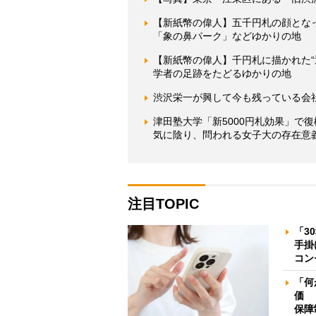
【新紙幣の偉人】五千円札の顔とな
「象の鼻パーク」などゆかりの地
【新紙幣の偉人】千円札に描かれた
学者の足跡をたどるゆかりの地
渋沢栄一が興して今も残っている会社
津田塾大学「新5000円札効果」で
気に陰り、問われる女子大の存在意
注目TOPIC
「3
手掛
コン
「何
価 
保障