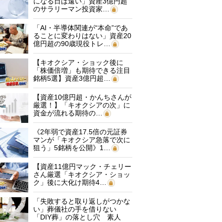
になる日は遠い」資産3億円超
のサラリーマン投資家…
「AI・半導体関連が“本命”であ
ることに変わりはない」資産20
億円超の90歳現役トレ…
【キオクシア・ショック後に
「株価倍増」も期待できる注目
銘柄5選】資産3億円超…
【資産10億円超・かんちさんが
厳選！】「キオクシアの次」に
資金が流れる期待の…
《2年弱で資産17.5倍の元証券
マンが「キオクシア急落で次に
狙う」5銘柄を公開》1…
【資産11億円マック・チェリー
さん厳選「キオクシア・ショッ
ク」後に大化け期待4…
「失敗すると取り返しがつかな
い」葬儀社の手を借りない
「DIY葬」の落とし穴 素人