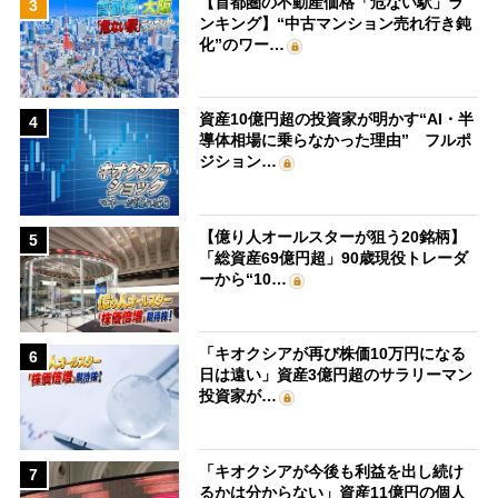
【首都圏の不動産価格「危ない駅」ラ
3
ンキング】“中古マンション売れ行き鈍
化”のワー…
資産10億円超の投資家が明かす“AI・半
4
導体相場に乗らなかった理由” フルポ
ジション…
【億り人オールスターが狙う20銘柄】
5
「総資産69億円超」90歳現役トレーダ
ーから“10…
「キオクシアが再び株価10万円になる
6
日は遠い」資産3億円超のサラリーマン
投資家が…
「キオクシアが今後も利益を出し続け
7
るかは分からない」資産11億円の個人