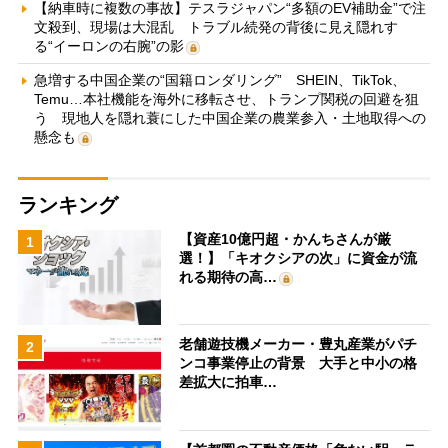
【納車時に複数の事故】テスラジャパン“多額のEV補助金”で注
文殺到、現場は大混乱 トラブル続発の背後に見え隠れす
る“イーロンの右腕”の影
急増する中国企業の“国籍ロンダリング” SHEIN、TikTok、
Temu…本社機能を海外に移転させ、トランプ関税の回避を狙
う 現地人を隠れ蓑にした中国企業の農業参入・土地取得への
懸念も
ランキング
【資産10億円超・かんちさんが厳
1
選！】「キオクシアの次」に資金が流
れる期待の高…
老舗遊技機メーカー・豊丸産業がパチ
2
ンコ事業停止の背景 大手と中小の格
差拡大に拍車…