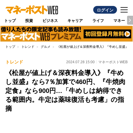
ログイン
トップ
投資
ビジネス
キャリア
ライフ
マネー
トップ
トレンド
グルメ
《松屋が値上げ＆深夜料金導入》『牛めし並盛』なら
トレンド
2024.07.28 15:00
マネーポストWEB
《松屋が値上げ＆深夜料金導入》『牛め
し並盛』なら7％加算で460円、『牛焼肉
定食』なら900円…「牛めしは納得でき
る範囲内。牛定は薬味復活も考慮」の指
摘
Loaded
:
100.00%
/
Unmute