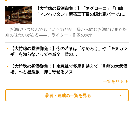
【大竹聡の昼酒御免！】「ネグローニ」「山崎」
「マンハッタン」新宿三丁目の隠れ家バーで1…
お酒はいつ飲んでもいいものだが、昼から飲むお酒にはまた格
別の味わいがある――。ライター・作家の大竹…
【大竹聡の昼酒御免！】今の若者は「なめろう」や「キヌカツ
ギ」を知らないって本当？ 昔の…
【大竹聡の昼酒御免！】京急線で多摩川越えて「川崎の大衆酒
場」へと昼酒旅 押し寄せるノス…
一覧を見る
著者・連載の一覧を見る