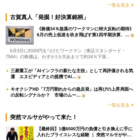
一覧を見る
古賀真人「発掘！好決算銘柄」
《株価34％急落のワークマンに特大反転の期待》
6月の売上低迷を吹き飛ばす第1四半期決算、…
6月3日に8330円をつけたワークマン（東証スタンダード・
7564）の株価は、わずか1カ月あまりで約34％下落…
三菱重工が「AIインフラの新たな主役」として再評価される気
運 エヌビディアとの提携でAI…
キオクシアHD「7万円割れからの急反発」は再びの上昇局面へ
の反転シグナルか？ 市場のムー…
一覧を見る
突然マルサがやって来た！
【最終回】1億6000万円の負債と引き換えに手に
入れたプライスレスな経験 ｜ 突然マルサがや…