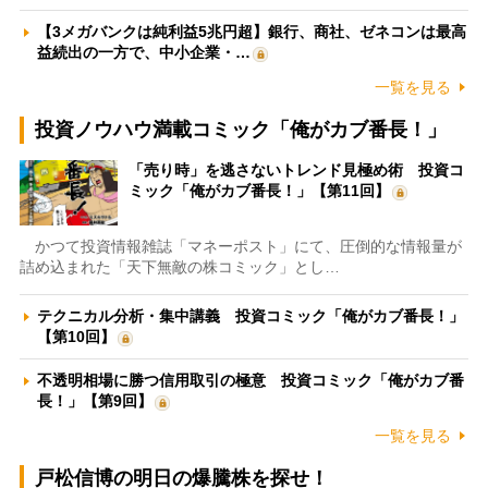
【3メガバンクは純利益5兆円超】銀行、商社、ゼネコンは最高
益続出の一方で、中小企業・…
一覧を見る
投資ノウハウ満載コミック「俺がカブ番長！」
「売り時」を逃さないトレンド見極め術 投資コ
ミック「俺がカブ番長！」【第11回】
かつて投資情報雑誌「マネーポスト」にて、圧倒的な情報量が
詰め込まれた「天下無敵の株コミック」とし…
テクニカル分析・集中講義 投資コミック「俺がカブ番長！」
【第10回】
不透明相場に勝つ信用取引の極意 投資コミック「俺がカブ番
長！」【第9回】
一覧を見る
戸松信博の明日の爆騰株を探せ！