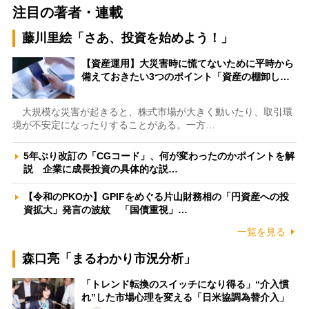
注目の著者・連載
藤川里絵「さあ、投資を始めよう！」
【資産運用】大災害時に慌てないために平時から
備えておきたい3つのポイント「資産の棚卸し…
大規模な災害が起きると、株式市場が大きく動いたり、取引環
境が不安定になったりすることがある。一方…
5年ぶり改訂の「CGコード」、何が変わったのかポイントを解
説 企業に成長投資の具体的な説…
【令和のPKOか】GPIFをめぐる片山財務相の「円資産への投
資拡大」発言の波紋 「国債重視」…
一覧を見る
森口亮「まるわかり市況分析」
「トレンド転換のスイッチになり得る」“介入慣
れ”した市場心理を変える「日米協調為替介入」