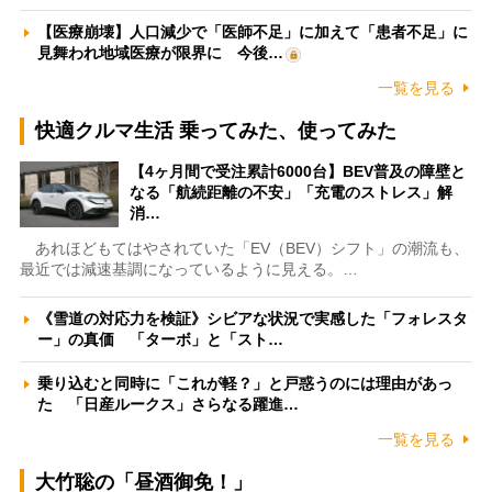
【医療崩壊】人口減少で「医師不足」に加えて「患者不足」に
見舞われ地域医療が限界に 今後…
一覧を見る
快適クルマ生活 乗ってみた、使ってみた
【4ヶ月間で受注累計6000台】BEV普及の障壁と
なる「航続距離の不安」「充電のストレス」解
消…
あれほどもてはやされていた「EV（BEV）シフト」の潮流も、
最近では減速基調になっているように見える。…
《雪道の対応力を検証》シビアな状況で実感した「フォレスタ
ー」の真価 「ターボ」と「スト…
乗り込むと同時に「これが軽？」と戸惑うのには理由があっ
た 「日産ルークス」さらなる躍進…
一覧を見る
大竹聡の「昼酒御免！」