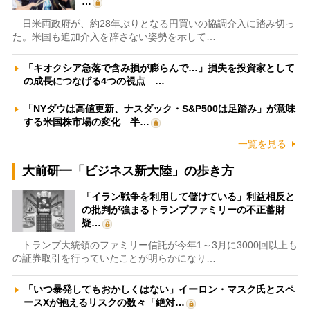
…
日米両政府が、約28年ぶりとなる円買いの協調介入に踏み切っ
た。米国も追加介入を辞さない姿勢を示して…
「キオクシア急落で含み損が膨らんで…」損失を投資家として
の成長につなげる4つの視点 …
「NYダウは高値更新、ナスダック・S&P500は足踏み」が意味
する米国株市場の変化 半…
一覧を見る
大前研一「ビジネス新大陸」の歩き方
「イラン戦争を利用して儲けている」利益相反と
の批判が強まるトランプファミリーの不正蓄財
疑…
トランプ大統領のファミリー信託が今年1～3月に3000回以上も
の証券取引を行っていたことが明らかになり…
「いつ暴発してもおかしくはない」イーロン・マスク氏とスペ
ースXが抱えるリスクの数々「絶対…