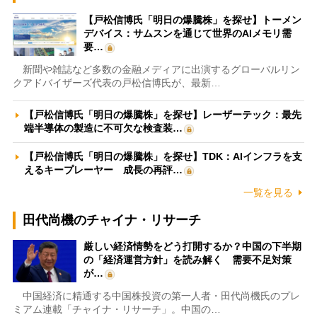
【戸松信博氏「明日の爆騰株」を探せ】トーメン
デバイス：サムスンを通じて世界のAIメモリ需
要…
新聞や雑誌など多数の金融メディアに出演するグローバルリン
クアドバイザーズ代表の戸松信博氏が、最新…
【戸松信博氏「明日の爆騰株」を探せ】レーザーテック：最先
端半導体の製造に不可欠な検査装…
【戸松信博氏「明日の爆騰株」を探せ】TDK：AIインフラを支
えるキープレーヤー 成長の再評…
一覧を見る
田代尚機のチャイナ・リサーチ
厳しい経済情勢をどう打開するか？中国の下半期
の「経済運営方針」を読み解く 需要不足対策
が…
中国経済に精通する中国株投資の第一人者・田代尚機氏のプレ
ミアム連載「チャイナ・リサーチ」。中国の…