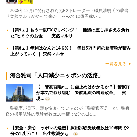
2009年12月に発行された元FXトレーダー・磯貝清明氏の著書
『突然マルサがやって来た！～FXで10億円稼い…
【第9回】もう一度FXでリベンジ！ 種銭は差し押さえを免れ
た”ヒミツのお金” ｜ 突然マルサ…
【第8回】年利はなんと14.6％！ 毎日5万円超の延滞税が積み
上がっていく ｜ 突然マルサ…
一覧を見る
河合雅司「人口減少ニッポンの活路」
【「警察官離れ」に歯止めはかかるか？】警察庁
が本気で取り組む「警察組織の構造改革」 実
現…
警察庁が目下、頭を悩ませているのが「警察官不足」だ。警察
官の採用試験の受験者数は10年間で2分の1以…
【安全・安心ニッポンの危機】採用試験受験者数は10年間で2
分の1以下に！ 出生数減がも…