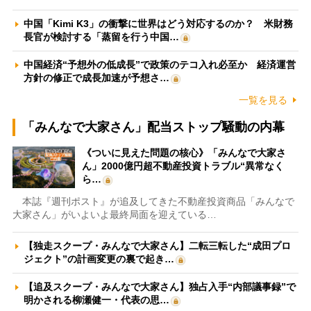
中国「Kimi K3」の衝撃に世界はどう対応するのか？ 米財務
長官が検討する「蒸留を行う中国…
中国経済“予想外の低成長”で政策のテコ入れ必至か 経済運営
方針の修正で成長加速が予想さ…
一覧を見る
「みんなで大家さん」配当ストップ騒動の内幕
《ついに見えた問題の核心》「みんなで大家さ
ん」2000億円超不動産投資トラブル“異常なく
ら…
本誌『週刊ポスト』が追及してきた不動産投資商品「みんなで
大家さん」がいよいよ最終局面を迎えている…
【独走スクープ・みんなで大家さん】二転三転した“成田プロ
ジェクト”の計画変更の裏で起き…
【追及スクープ・みんなで大家さん】独占入手“内部議事録”で
明かされる柳瀬健一・代表の思…