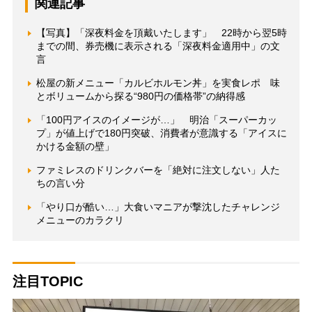
関連記事
【写真】「深夜料金を頂戴いたします」 22時から翌5時
までの間、券売機に表示される「深夜料金適用中」の文
言
松屋の新メニュー「カルビホルモン丼」を実食レポ 味
とボリュームから探る“980円の価格帯”の納得感
「100円アイスのイメージが…」 明治「スーパーカッ
プ」が値上げで180円突破、消費者が意識する「アイスに
かける金額の壁」
ファミレスのドリンクバーを「絶対に注文しない」人た
ちの言い分
「やり口が酷い…」大食いマニアが撃沈したチャレンジ
メニューのカラクリ
注目TOPIC