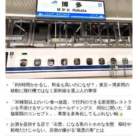
「約5時間かかるし、料金も高いのになぜ？」東京～博多間の
移動に飛行機ではなく新幹線を選ぶ人の事情
「30種類以上のパン食べ放題」で行列のできる新形態レストラ
ンを手掛けるサンマルクホールディングス 同社に聞いた「店
舗展開のコンセプト」、事業を多角化してもぶれない軸
お酒を提供する店で「出禁」になる客のトホホな生態 嘔吐や
粗相だけじゃない、店側が嫌がる“最悪の客”とは