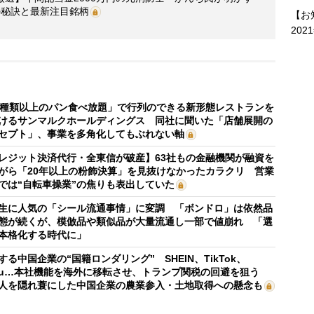
の秘訣と最新注目銘柄
【お
202
0種類以上のパン食べ放題」で行列のできる新形態レストランを
けるサンマルクホールディングス 同社に聞いた「店舗展開の
セプト」、事業を多角化してもぶれない軸
レジット決済代行・全東信が破産】63社もの金融機関が融資を
がら「20年以上の粉飾決算」を見抜けなかったカラクリ 営業
では“自転車操業”の焦りも表出していた
生に人気の「シール流通事情」に変調 「ボンドロ」は依然品
態が続くが、模倣品や類似品が大量流通し一部で値崩れ 「選
本格化する時代に」
する中国企業の“国籍ロンダリング” SHEIN、TikTok、
mu…本社機能を海外に移転させ、トランプ関税の回避を狙う
人を隠れ蓑にした中国企業の農業参入・土地取得への懸念も