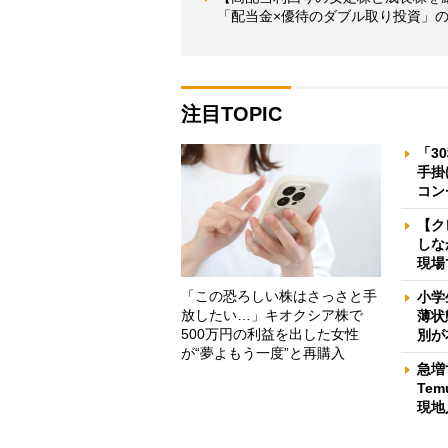
「配当金×優待のダブル取り投資」
注目TOPIC
「3
手掛
コン
【ク
しな
現場
「この恐ろしい株はさっさと手
小学
放したい…」キオクシア株で
薄状
500万円の利益を出した女性
別が
が“夢よもう一度”と再購入
急増
Te
現地