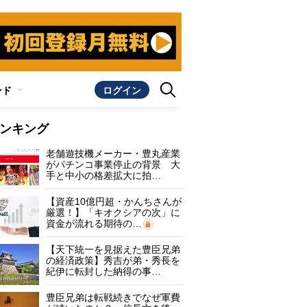
ンド
ログイン
ンキング
老舗遊技機メーカー・豊丸産業
がパチンコ事業停止の背景 大
手と中小の格差拡大に拍…
【資産10億円超・かんちさんが
厳選！】「キオクシアの次」に
資金が流れる期待の…
【天下統一を見据えた豊臣兄弟
の経済政策】秀吉が弟・秀長を
紀伊に転封した納得の事…
豊臣兄弟は転戦続きでなぜ軍費