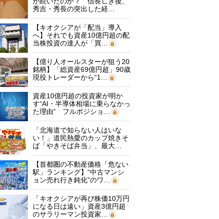
が続いたのか？ 信長亡き後、
秀吉・秀長の突出した経…
【キオクシアが「配当」導入
へ】それでも資産10億円超の配
当株投資の達人が「買…
【億り人オールスターが狙う20
銘柄】「総資産69億円超」90歳
現役トレーダーから“1…
資産10億円超の投資家が明か
す“AI・半導体相場に乗らなかっ
た理由” フルポジショ…
「北海道で知らない人はいな
い！」道民熱愛のカップ焼きそ
ば「やきそば弁当」、最大…
【首都圏の不動産価格「危ない
駅」ランキング】“中古マンシ
ョン売れ行き鈍化”のワ…
「キオクシアが再び株価10万円
になる日は遠い」資産3億円超
のサラリーマン投資家…