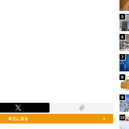
87.91%
5
6
7
8
9
10
本文に戻る