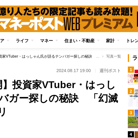
ア
ライフ
マネー
住まい・不動産
家計
トレ
【注目5銘柄を公開】投資家VTuber・はっしゃん氏が語るテンバガー探しの秘訣 「幻滅期」銘柄に妙味アリ
写真一覧
ラ
1
2024.08.17 19:00
週刊ポスト
】投資家VTuber・はっし
2
バガー探しの秘訣 「幻滅
リ
3
4
Loaded
: