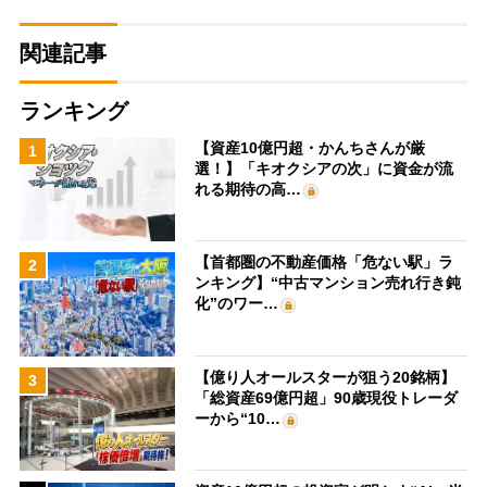
関連記事
ランキング
【資産10億円超・かんちさんが厳
1
選！】「キオクシアの次」に資金が流
れる期待の高…
【首都圏の不動産価格「危ない駅」ラ
2
ンキング】“中古マンション売れ行き鈍
化”のワー…
【億り人オールスターが狙う20銘柄】
3
「総資産69億円超」90歳現役トレーダ
ーから“10…