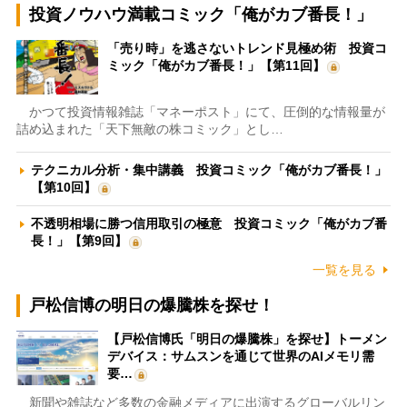
投資ノウハウ満載コミック「俺がカブ番長！」
「売り時」を逃さないトレンド見極め術 投資コ
ミック「俺がカブ番長！」【第11回】
かつて投資情報雑誌「マネーポスト」にて、圧倒的な情報量が
詰め込まれた「天下無敵の株コミック」とし…
テクニカル分析・集中講義 投資コミック「俺がカブ番長！」
【第10回】
不透明相場に勝つ信用取引の極意 投資コミック「俺がカブ番
長！」【第9回】
一覧を見る
戸松信博の明日の爆騰株を探せ！
【戸松信博氏「明日の爆騰株」を探せ】トーメン
デバイス：サムスンを通じて世界のAIメモリ需
要…
新聞や雑誌など多数の金融メディアに出演するグローバルリン