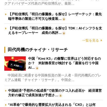
クアドバイザーズ代表の戸松信博氏が、最新…
【戸松信博氏「明日の爆騰株」を探せ】レーザーテック：最先
端半導体の製造に不可欠な検査装…
【戸松信博氏「明日の爆騰株」を探せ】TDK：AIインフラを支
えるキープレーヤー 成長の再評…
一覧を見る
田代尚機のチャイナ・リサーチ
中国「Kimi K3」の衝撃に世界はどう対応するの
か？ 米財務長官が検討する「蒸留を行う中国
AI…
中国経済に精通する中国株投資の第一人者・田代尚機氏のプレ
ミアム連載「チャイナ・リサーチ」。中国企…
中国経済“予想外の低成長”で政策のテコ入れ必至か 経済運営
方針の修正で成長加速が予想さ…
“AI革命”で爆発的な需要拡大が見込まれる「CXO」とは何