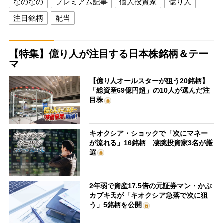
なのなの
プレミアム記事
個人投資家
億り人
注目銘柄
配当
【特集】億り人が注目する日本株銘柄＆テー
マ
【億り人オールスターが狙う20銘柄】
「総資産69億円超」の10人が選んだ注
目株
キオクシア・ショックで「次にマネー
が流れる」16銘柄 凄腕投資家3名が厳
選
2年弱で資産17.5倍の元証券マン・かぶ
カブキ氏が「キオクシア急落で次に狙
う」5銘柄を公開