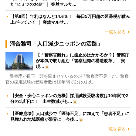
た”ヒミツのお金” ｜ 突然マルサ…
【第8回】年利はなんと14.6％！ 毎日5万円超の延滞税が積み
上がっていく ｜ 突然マルサ…
一覧を見る
河合雅司「人口減少ニッポンの活路」
【「警察官離れ」に歯止めはかかるか？】警察庁
が本気で取り組む「警察組織の構造改革」 実
現…
警察庁が目下、頭を悩ませているのが「警察官不足」だ。警察
官の採用試験の受験者数は10年間で2分の1以…
【安全・安心ニッポンの危機】採用試験受験者数は10年間で2
分の1以下に！ 出生数減がも…
【医療崩壊】人口減少で「医師不足」に加えて「患者不足」に
見舞われ地域医療が限界に 今後…
一覧を見る