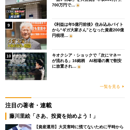
700万円で…
《利益は年5億円前後》住み込みバイト
9
から“ギガ大家さん”となった資産200億
円税理…
キオクシア・ショックで「次にマネー
10
が流れる」16銘柄 AI相場の裏で割安
に放置され…
一覧を見る
注目の著者・連載
藤川里絵「さあ、投資を始めよう！」
【資産運用】大災害時に慌てないために平時から