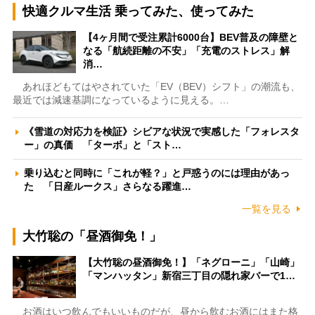
快適クルマ生活 乗ってみた、使ってみた
【4ヶ月間で受注累計6000台】BEV普及の障壁と
なる「航続距離の不安」「充電のストレス」解
消…
あれほどもてはやされていた「EV（BEV）シフト」の潮流も、
最近では減速基調になっているように見える。…
《雪道の対応力を検証》シビアな状況で実感した「フォレスタ
ー」の真価 「ターボ」と「スト…
乗り込むと同時に「これが軽？」と戸惑うのには理由があっ
た 「日産ルークス」さらなる躍進…
一覧を見る
大竹聡の「昼酒御免！」
【大竹聡の昼酒御免！】「ネグローニ」「山崎」
「マンハッタン」新宿三丁目の隠れ家バーで1…
お酒はいつ飲んでもいいものだが、昼から飲むお酒にはまた格