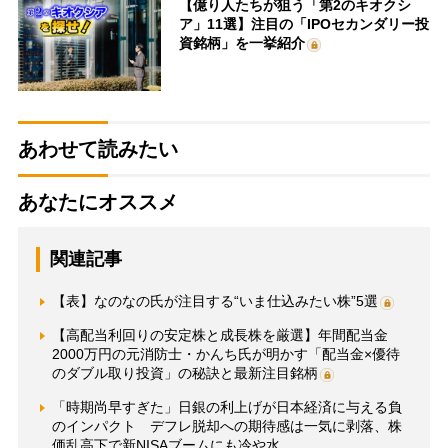
【億り人たちが狙う「第2のキオクシ
ア」11選】注目の「IPOセカンダリー投
資銘柄」を一挙紹介
あわせて読みたい
あなたにオススメ
関連記事
【表】なのなの氏が注目する“いま仕込みたい株”5選
【高配当利回りの安定株と成長株を厳選】年間配当金
2000万円の元消防士・かんち氏が明かす「配当金×優待
のダブル取り投資」の秘訣と最新注目銘柄
「時期尚早すぎた」日銀の利上げが日本経済に与える負
のインパクト デフレ脱却への期待感は一気に剥落、株
価乱高下で新NISAブームにも冷や水