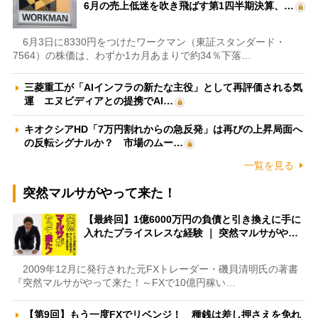
6月の売上低迷を吹き飛ばす第1四半期決算、…
6月3日に8330円をつけたワークマン（東証スタンダード・
7564）の株価は、わずか1カ月あまりで約34％下落…
三菱重工が「AIインフラの新たな主役」として再評価される気
運 エヌビディアとの提携でAI…
キオクシアHD「7万円割れからの急反発」は再びの上昇局面へ
の反転シグナルか？ 市場のムー…
一覧を見る
突然マルサがやって来た！
【最終回】1億6000万円の負債と引き換えに手に
入れたプライスレスな経験 ｜ 突然マルサがや…
2009年12月に発行された元FXトレーダー・磯貝清明氏の著書
『突然マルサがやって来た！～FXで10億円稼い…
【第9回】もう一度FXでリベンジ！ 種銭は差し押さえを免れ