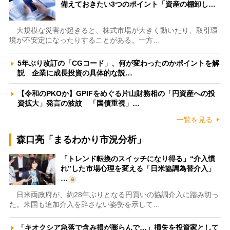
備えておきたい3つのポイント「資産の棚卸し…
大規模な災害が起きると、株式市場が大きく動いたり、取引環
境が不安定になったりすることがある。一方…
5年ぶり改訂の「CGコード」、何が変わったのかポイントを解
説 企業に成長投資の具体的な説…
【令和のPKOか】GPIFをめぐる片山財務相の「円資産への投
資拡大」発言の波紋 「国債重視」…
一覧を見る
森口亮「まるわかり市況分析」
「トレンド転換のスイッチになり得る」“介入慣
れ”した市場心理を変える「日米協調為替介入」
…
日米両政府が、約28年ぶりとなる円買いの協調介入に踏み切っ
た。米国も追加介入を辞さない姿勢を示して…
「キオクシア急落で含み損が膨らんで…」損失を投資家として