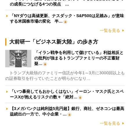
の成長につなげる4つの視点 …
「NYダウは高値更新、ナスダック・S&P500は足踏み」が意味
する米国株市場の変化 半…
一覧を見る
大前研一「ビジネス新大陸」の歩き方
「イラン戦争を利用して儲けている」利益相反と
の批判が強まるトランプファミリーの不正蓄財
疑…
トランプ大統領のファミリー信託が今年1～3月に3000回以上も
の証券取引を行っていたことが明らかになり…
「いつ暴発してもおかしくはない」イーロン・マスク氏とスペ
ースXが抱えるリスクの数々「絶対…
【3メガバンクは純利益5兆円超】銀行、商社、ゼネコンは最高
益続出の一方で、中小企業・…
一覧を見る