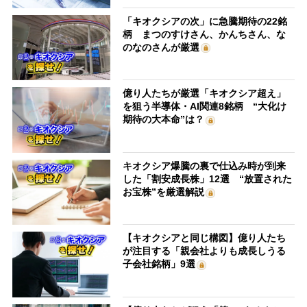
「キオクシアの次」に急騰期待の22銘
柄 まつのすけさん、かんちさん、な
のなのさんが厳選
億り人たちが厳選「キオクシア超え」
を狙う半導体・AI関連8銘柄 “大化け
期待の大本命”は？
キオクシア爆騰の裏で仕込み時が到来
した「割安成長株」12選 “放置された
お宝株”を厳選解説
【キオクシアと同じ構図】億り人たち
が注目する「親会社よりも成長しうる
子会社銘柄」9選