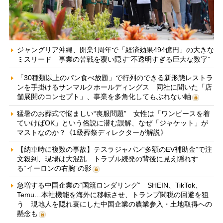
ジャングリア沖縄、開業1周年で「経済効果494億円」の大きな
ミスリード 事業の苦戦を覆い隠す“不透明すぎる巨大な数字”
「30種類以上のパン食べ放題」で行列のできる新形態レストラ
ンを手掛けるサンマルクホールディングス 同社に聞いた「店
舗展開のコンセプト」、事業を多角化してもぶれない軸
猛暑のお葬式で悩ましい“喪服問題” 女性は「ワンピースを着
ていけばOK」という俗説に潜む誤解、なぜ「ジャケット」が
マストなのか？《1級葬祭ディレクターが解説》
【納車時に複数の事故】テスラジャパン“多額のEV補助金”で注
文殺到、現場は大混乱 トラブル続発の背後に見え隠れす
る“イーロンの右腕”の影
急増する中国企業の“国籍ロンダリング” SHEIN、TikTok、
Temu…本社機能を海外に移転させ、トランプ関税の回避を狙
う 現地人を隠れ蓑にした中国企業の農業参入・土地取得への
懸念も