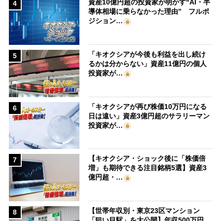
資産10億円超の投資家が明かす“AI・半
4
導体相場に乗らなかった理由” フルポ
ジション…
「キオクシアが今後も利益を出し続け
5
るかは分からない」資産11億円の個人
投資家が…
「キオクシアが再び株価10万円になる
6
日は遠い」資産3億円超のサラリーマン
投資家が…
【キオクシア・ショック後に「株価倍
7
増」も期待できる注目銘柄5選】資産3
億円超・…
【世帯年収別・東京23区マンション
8
「狙い目駅」を大公開】年収500万円、