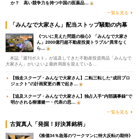
か？ 高い競争力を持つ中国の医薬品…
一覧を見る
「みんなで大家さん」配当ストップ騒動の内幕
《ついに見えた問題の核心》「みんなで大家さ
ん」2000億円超不動産投資トラブル“異常なく
ら…
本誌『週刊ポスト』が追及してきた不動産投資商品「みんなで
大家さん」がいよいよ最終局面を迎えている…
【独走スクープ・みんなで大家さん】二転三転した“成田プロ
ジェクト”の計画変更の裏で起き…
【追及スクープ・みんなで大家さん】独占入手“内部議事録”で
明かされる柳瀬健一・代表の思…
一覧を見る
古賀真人「発掘！好決算銘柄」
《株価34％急落のワークマンに特大反転の期待》