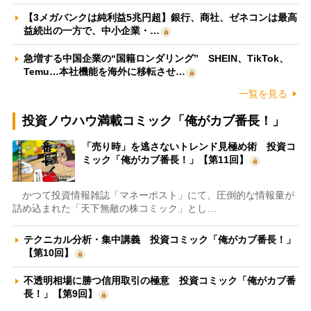
【3メガバンクは純利益5兆円超】銀行、商社、ゼネコンは最高
益続出の一方で、中小企業・…
急増する中国企業の“国籍ロンダリング” SHEIN、TikTok、
Temu…本社機能を海外に移転させ…
一覧を見る
投資ノウハウ満載コミック「俺がカブ番長！」
「売り時」を逃さないトレンド見極め術 投資コ
ミック「俺がカブ番長！」【第11回】
かつて投資情報雑誌「マネーポスト」にて、圧倒的な情報量が
詰め込まれた「天下無敵の株コミック」とし…
テクニカル分析・集中講義 投資コミック「俺がカブ番長！」
【第10回】
不透明相場に勝つ信用取引の極意 投資コミック「俺がカブ番
長！」【第9回】