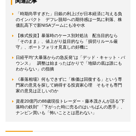
関連記事
「時期尚早すぎた」日銀の利上げが日本経済に与える負
のインパクト デフレ脱却への期待感は一気に剥落、株
価乱高下で新NISAブームにも冷や水
【株式投資】暴落時のケース別対処法 配当目的なら
「そのまま」、値上がり益目的なら「損切りルール厳
守」、ポートフォリオ見直しの好機に
日経平均“大暴落からの急反発”は「デッド・キャット・バ
ウンス」 調整は始まったばかりで「地獄の底は誰にも
わからない」の指摘
《暴落相場》何もできずに「株価は回復する」という専
門家の意見を探して納得する投資家心理 そもそも専門
家の意見は正しいのか
資産20億円の88歳現役トレーダー・藤本茂さんが語る“下
落時の鉄則” 「下がった時に売るのはいちばんの悪手」、
ナンピン買いも「怖いこととは思わない」