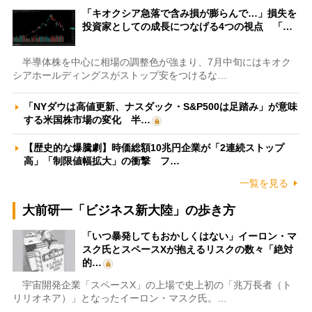
「キオクシア急落で含み損が膨らんで…」損失を
投資家としての成長につなげる4つの視点 「…
半導体株を中心に相場の調整色が強まり、7月中旬にはキオク
シアホールディングスがストップ安をつけるな…
「NYダウは高値更新、ナスダック・S&P500は足踏み」が意味
する米国株市場の変化 半…
【歴史的な爆騰劇】時価総額10兆円企業が「2連続ストップ
高」「制限値幅拡大」の衝撃 フ…
一覧を見る
大前研一「ビジネス新大陸」の歩き方
「いつ暴発してもおかしくはない」イーロン・マ
スク氏とスペースXが抱えるリスクの数々「絶対
的…
宇宙開発企業「スペースX」の上場で史上初の「兆万長者（ト
リリオネア）」となったイーロン・マスク氏。…