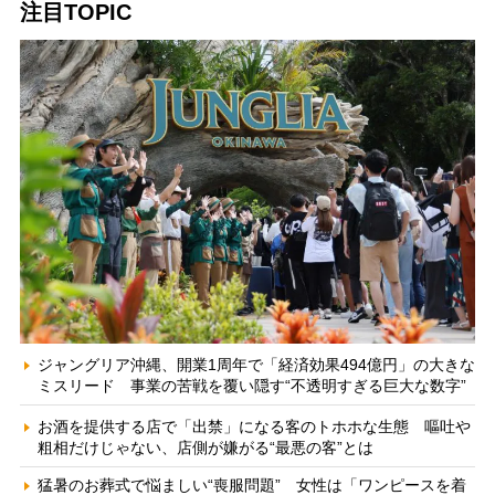
注目TOPIC
ジャングリア沖縄、開業1周年で「経済効果494億円」の大きな
ミスリード 事業の苦戦を覆い隠す“不透明すぎる巨大な数字”
お酒を提供する店で「出禁」になる客のトホホな生態 嘔吐や
粗相だけじゃない、店側が嫌がる“最悪の客”とは
猛暑のお葬式で悩ましい“喪服問題” 女性は「ワンピースを着