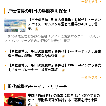
一覧を見る
戸松信博の明日の爆騰株を探せ！
【戸松信博氏「明日の爆騰株」を探せ】トーメン
デバイス：サムスンを通じて世界のAIメモリ需
要…
新聞や雑誌など多数の金融メディアに出演するグローバルリン
クアドバイザーズ代表の戸松信博氏が、最新…
【戸松信博氏「明日の爆騰株」を探せ】レーザーテック：最先
端半導体の製造に不可欠な検査装…
【戸松信博氏「明日の爆騰株」を探せ】TDK：AIインフラを支
えるキープレーヤー 成長の再評…
一覧を見る
田代尚機のチャイナ・リサーチ
中国「Kimi K3」の衝撃に世界はどう対応するの
か？ 米財務長官が検討する「蒸留を行う中国
AI…