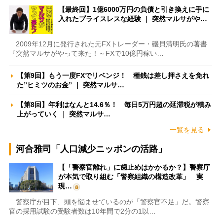
【最終回】1億6000万円の負債と引き換えに手に
入れたプライスレスな経験 ｜ 突然マルサがや…
2009年12月に発行された元FXトレーダー・磯貝清明氏の著書
『突然マルサがやって来た！～FXで10億円稼い…
【第9回】もう一度FXでリベンジ！ 種銭は差し押さえを免れ
た”ヒミツのお金” ｜ 突然マルサ…
【第8回】年利はなんと14.6％！ 毎日5万円超の延滞税が積み
上がっていく ｜ 突然マルサ…
一覧を見る
河合雅司「人口減少ニッポンの活路」
【「警察官離れ」に歯止めはかかるか？】警察庁
が本気で取り組む「警察組織の構造改革」 実
現…
警察庁が目下、頭を悩ませているのが「警察官不足」だ。警察
官の採用試験の受験者数は10年間で2分の1以…