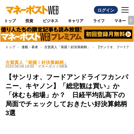
ログイン
トップ
投資
ビジネス
キャリア
ライフ
マネー
トップ
連載・著者
古賀真人「発掘！好決算銘柄」
【サンリオ、フードアン
古賀真人「発掘！好決算銘柄」
2024.08.08 19:00
マネーポストWEB
【サンリオ、フードアンドライフカンパ
ニー、キヤノン】「総悲観は買い」か
「休むも相場」か？ 日経平均乱高下の
局面でチェックしておきたい好決算銘柄
3選
Loaded
:
100.00%
/
Unmute