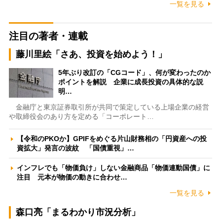
一覧を見る
注目の著者・連載
藤川里絵「さあ、投資を始めよう！」
5年ぶり改訂の「CGコード」、何が変わったのか
ポイントを解説 企業に成長投資の具体的な説
明…
金融庁と東京証券取引所が共同で策定している上場企業の経営
や取締役会のあり方を定める「コーポレート…
【令和のPKOか】GPIFをめぐる片山財務相の「円資産への投
資拡大」発言の波紋 「国債重視」…
インフレでも「物価負け」しない金融商品「物価連動国債」に
注目 元本が物価の動きに合わせ…
一覧を見る
森口亮「まるわかり市況分析」