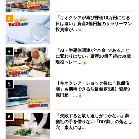
「キオクシアが再び株価10万円になる
3
日は遠い」資産3億円超のサラリーマン
投資家が…
「AI・半導体関連が“本命”であること
4
に変わりはない」資産20億円超の90歳
現役トレー…
【キオクシア・ショック後に「株価倍
5
増」も期待できる注目銘柄5選】資産3
億円超・…
「失敗すると取り返しがつかない」葬
6
儀社の手を借りない「DIY葬」の落とし
穴 素人には…