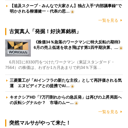
【追及スクープ・みんなで大家さん】独占入手“内部議事録”で
明かされる柳瀬健一・代表の思…
一覧を見る
古賀真人「発掘！好決算銘柄」
《株価34％急落のワークマンに特大反転の期待》
6月の売上低迷を吹き飛ばす第1四半期決算、…
6月3日に8330円をつけたワークマン（東証スタンダード・
7564）の株価は、わずか1カ月あまりで約34％下落…
三菱重工が「AIインフラの新たな主役」として再評価される気
運 エヌビディアとの提携でAI…
キオクシアHD「7万円割れからの急反発」は再びの上昇局面へ
の反転シグナルか？ 市場のムー…
一覧を見る
突然マルサがやって来た！