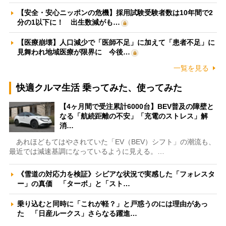
【安全・安心ニッポンの危機】採用試験受験者数は10年間で2
分の1以下に！ 出生数減がも…
【医療崩壊】人口減少で「医師不足」に加えて「患者不足」に
見舞われ地域医療が限界に 今後…
一覧を見る
快適クルマ生活 乗ってみた、使ってみた
【4ヶ月間で受注累計6000台】BEV普及の障壁と
なる「航続距離の不安」「充電のストレス」解
消…
あれほどもてはやされていた「EV（BEV）シフト」の潮流も、
最近では減速基調になっているように見える。…
《雪道の対応力を検証》シビアな状況で実感した「フォレスタ
ー」の真価 「ターボ」と「スト…
乗り込むと同時に「これが軽？」と戸惑うのには理由があっ
た 「日産ルークス」さらなる躍進…