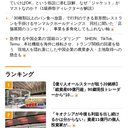
ていけばOK」という俗説に潜む誤解、なぜ「ジャケット」が
マストなのか？《1級葬祭ディレクターが解説》
「30種類以上のパン食べ放題」で行列のできる新形態レストラ
ンを手掛けるサンマルクホールディングス 同社に聞いた「店
舗展開のコンセプト」、事業を多角化してもぶれない軸
急増する中国企業の“国籍ロンダリング” SHEIN、TikTok、
Temu…本社機能を海外に移転させ、トランプ関税の回避を狙
う 現地人を隠れ蓑にした中国企業の農業参入・土地取得への
懸念も
ランキング
【億り人オールスターが狙う20銘柄】
1
「総資産69億円超」90歳現役トレーダ
ーから“10…
「キオクシアが今後も利益を出し続け
2
るかは分からない」資産11億円の個人
投資家が…