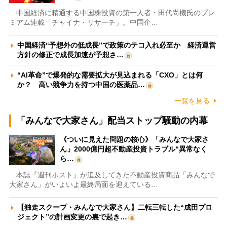
中国経済に精通する中国株投資の第一人者・田代尚機氏のプレ
ミアム連載「チャイナ・リサーチ」。中国企…
中国経済“予想外の低成長”で政策のテコ入れ必至か 経済運営
方針の修正で成長加速が予想さ…
“AI革命”で爆発的な需要拡大が見込まれる「CXO」とは何
か？ 高い競争力を持つ中国の医薬品…
一覧を見る
「みんなで大家さん」配当ストップ騒動の内幕
《ついに見えた問題の核心》「みんなで大家さ
ん」2000億円超不動産投資トラブル“異常なく
ら…
本誌『週刊ポスト』が追及してきた不動産投資商品「みんなで
大家さん」がいよいよ最終局面を迎えている…
【独走スクープ・みんなで大家さん】二転三転した“成田プロ
ジェクト”の計画変更の裏で起き…