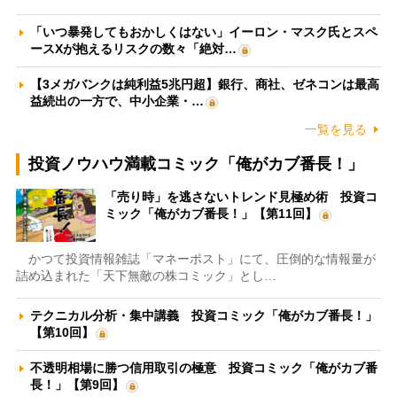
「いつ暴発してもおかしくはない」イーロン・マスク氏とスペ
ースXが抱えるリスクの数々「絶対…
【3メガバンクは純利益5兆円超】銀行、商社、ゼネコンは最高
益続出の一方で、中小企業・…
一覧を見る
投資ノウハウ満載コミック「俺がカブ番長！」
「売り時」を逃さないトレンド見極め術 投資コ
ミック「俺がカブ番長！」【第11回】
かつて投資情報雑誌「マネーポスト」にて、圧倒的な情報量が
詰め込まれた「天下無敵の株コミック」とし…
テクニカル分析・集中講義 投資コミック「俺がカブ番長！」
【第10回】
不透明相場に勝つ信用取引の極意 投資コミック「俺がカブ番
長！」【第9回】