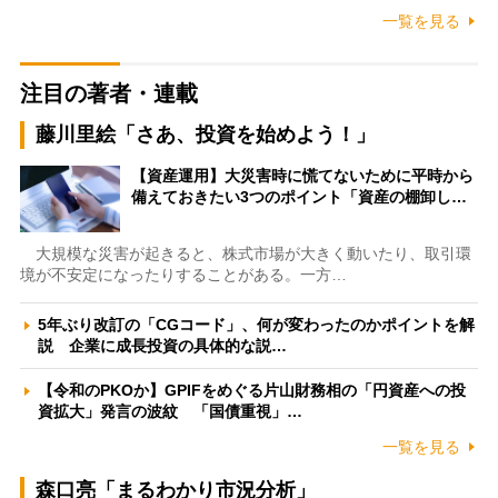
一覧を見る
注目の著者・連載
藤川里絵「さあ、投資を始めよう！」
【資産運用】大災害時に慌てないために平時から
備えておきたい3つのポイント「資産の棚卸し…
大規模な災害が起きると、株式市場が大きく動いたり、取引環
境が不安定になったりすることがある。一方…
5年ぶり改訂の「CGコード」、何が変わったのかポイントを解
説 企業に成長投資の具体的な説…
【令和のPKOか】GPIFをめぐる片山財務相の「円資産への投
資拡大」発言の波紋 「国債重視」…
一覧を見る
森口亮「まるわかり市況分析」