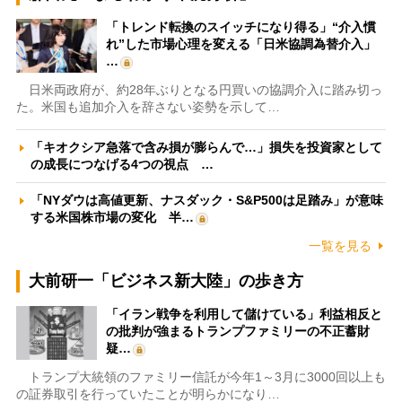
「トレンド転換のスイッチになり得る」“介入慣
れ”した市場心理を変える「日米協調為替介入」
…
日米両政府が、約28年ぶりとなる円買いの協調介入に踏み切っ
た。米国も追加介入を辞さない姿勢を示して…
「キオクシア急落で含み損が膨らんで…」損失を投資家として
の成長につなげる4つの視点 …
「NYダウは高値更新、ナスダック・S&P500は足踏み」が意味
する米国株市場の変化 半…
一覧を見る
大前研一「ビジネス新大陸」の歩き方
「イラン戦争を利用して儲けている」利益相反と
の批判が強まるトランプファミリーの不正蓄財
疑…
トランプ大統領のファミリー信託が今年1～3月に3000回以上も
の証券取引を行っていたことが明らかになり…