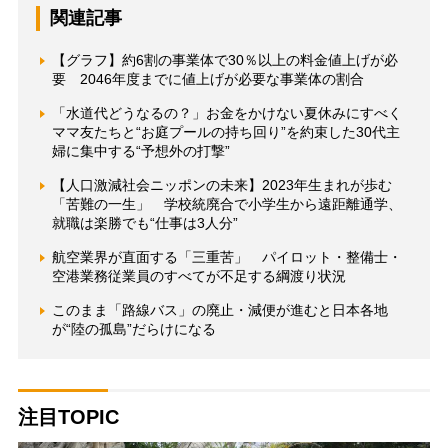
関連記事
【グラフ】約6割の事業体で30％以上の料金値上げが必
要 2046年度までに値上げが必要な事業体の割合
「水道代どうなるの？」お金をかけない夏休みにすべく
ママ友たちと“お庭プールの持ち回り”を約束した30代主
婦に集中する“予想外の打撃”
【人口激減社会ニッポンの未来】2023年生まれが歩む
「苦難の一生」 学校統廃合で小学生から遠距離通学、
就職は楽勝でも“仕事は3人分”
航空業界が直面する「三重苦」 パイロット・整備士・
空港業務従業員のすべてが不足する綱渡り状況
このまま「路線バス」の廃止・減便が進むと日本各地
が“陸の孤島”だらけになる
注目TOPIC