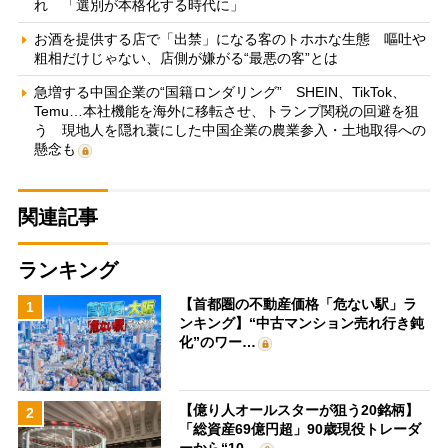
れ 「選別が本格化する時代に」
お酒を提供する店で「出禁」になる客のトホホな生態 嘔吐や
粗相だけじゃない、店側が嫌がる“最悪の客”とは
急増する中国企業の“国籍ロンダリング” SHEIN、TikTok、
Temu…本社機能を海外に移転させ、トランプ関税の回避を狙
う 現地人を隠れ蓑にした中国企業の農業参入・土地取得への
懸念も
関連記事
ランキング
【首都圏の不動産価格「危ない駅」ラ
1
ンキング】“中古マンション売れ行き鈍
化”のワー…
【億り人オールスターが狙う20銘柄】
2
「総資産69億円超」90歳現役トレーダ
ーから“10…