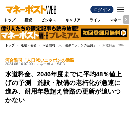
ログイン
トップ
投資
ビジネス
キャリア
ライフ
マネー
トップ
連載・著者
河合雅司「人口減少ニッポンの活路」
水道料金、204
河合雅司「人口減少ニッポンの活路」
2024.08.16 07:00
マネーポストWEB
水道料金、2046年度までに平均48％値上
げの予測 施設・設備の老朽化が急速に
進み、耐用年数超え管路の更新が追いつ
かない
Loaded
:
100.00%
/
Unmute