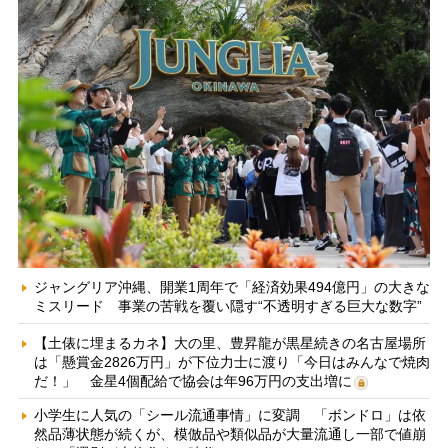
ジャングリア沖縄、開業1周年で「経済効果494億円」の大きな
ミスリード 事業の苦戦を覆い隠す“不透明すぎる巨大な数字”
【土俵に埋まるカネ】大の里、豊昇龍が黒星続きの名古屋場所
は「懸賞金2826万円」が下位力士に渡り「今日はみんなで焼肉
だ！」 金星4個配給で協会は年96万円の支出増に
小学生に人気の「シール流通事情」に変調 「ボンドロ」は依
然品薄状態が続くが、模倣品や類似品が大量流通し一部で値崩