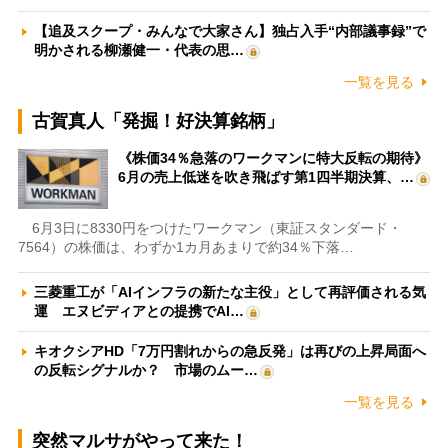
【追及スクープ・みんなで大家さん】独占入手“内部議事録”で
明かされる柳瀬健一・代表の思…
一覧を見る
古賀真人「発掘！好決算銘柄」
《株価34％急落のワークマンに特大反転の期待》
6月の売上低迷を吹き飛ばす第1四半期決算、…
6月3日に8330円をつけたワークマン（東証スタンダード・
7564）の株価は、わずか1カ月あまりで約34％下落…
三菱重工が「AIインフラの新たな主役」として再評価される気
運 エヌビディアとの提携でAI…
キオクシアHD「7万円割れからの急反発」は再びの上昇局面へ
の反転シグナルか？ 市場のムー…
一覧を見る
突然マルサがやって来た！