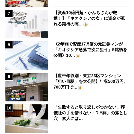
【資産10億円超・かんちさんが厳
7
選！】「キオクシアの次」に資金が流
れる期待の高…
《2年弱で資産17.5倍の元証券マンが
8
「キオクシア急落で次に狙う」5銘柄を
公開》10…
【世帯年収別・東京23区マンション
9
「狙い目駅」を大公開】年収500万円、
700万円で…
「失敗すると取り返しがつかない」葬
10
儀社の手を借りない「DIY葬」の落とし
穴 素人には…