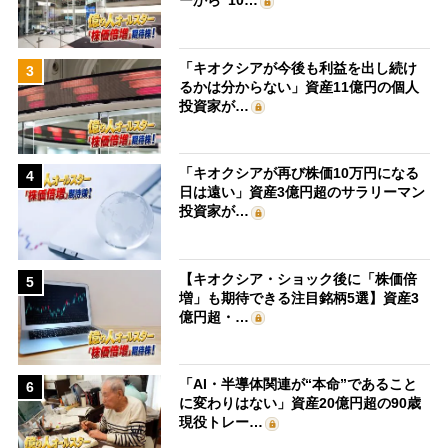
「キオクシアが今後も利益を出し続け
3
るかは分からない」資産11億円の個人
投資家が…
「キオクシアが再び株価10万円になる
4
日は遠い」資産3億円超のサラリーマン
投資家が…
【キオクシア・ショック後に「株価倍
5
増」も期待できる注目銘柄5選】資産3
億円超・…
「AI・半導体関連が“本命”であること
6
に変わりはない」資産20億円超の90歳
現役トレー…