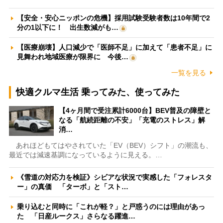
【安全・安心ニッポンの危機】採用試験受験者数は10年間で2
分の1以下に！ 出生数減がも…
【医療崩壊】人口減少で「医師不足」に加えて「患者不足」に
見舞われ地域医療が限界に 今後…
一覧を見る
快適クルマ生活 乗ってみた、使ってみた
【4ヶ月間で受注累計6000台】BEV普及の障壁と
なる「航続距離の不安」「充電のストレス」解
消…
あれほどもてはやされていた「EV（BEV）シフト」の潮流も、
最近では減速基調になっているように見える。…
《雪道の対応力を検証》シビアな状況で実感した「フォレスタ
ー」の真価 「ターボ」と「スト…
乗り込むと同時に「これが軽？」と戸惑うのには理由があっ
た 「日産ルークス」さらなる躍進…