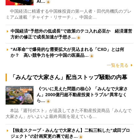
AI…
中国経済に精通する中国株投資の第一人者・田代尚機氏のプレ
ミアム連載「チャイナ・リサーチ」。中国企…
中国経済“予想外の低成長”で政策のテコ入れ必至か 経済運営
方針の修正で成長加速が予想さ…
“AI革命”で爆発的な需要拡大が見込まれる「CXO」とは何
か？ 高い競争力を持つ中国の医薬品…
一覧を見る
「みんなで大家さん」配当ストップ騒動の内幕
《ついに見えた問題の核心》「みんなで大家さ
ん」2000億円超不動産投資トラブル“異常なく
ら…
本誌『週刊ポスト』が追及してきた不動産投資商品「みんなで
大家さん」がいよいよ最終局面を迎えている…
【独走スクープ・みんなで大家さん】二転三転した“成田プロ
ジェクト”の計画変更の裏で起き…