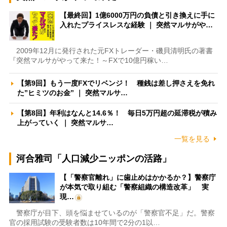
【最終回】1億6000万円の負債と引き換えに手に
入れたプライスレスな経験 ｜ 突然マルサがや…
2009年12月に発行された元FXトレーダー・磯貝清明氏の著書
『突然マルサがやって来た！～FXで10億円稼い…
【第9回】もう一度FXでリベンジ！ 種銭は差し押さえを免れ
た”ヒミツのお金” ｜ 突然マルサ…
【第8回】年利はなんと14.6％！ 毎日5万円超の延滞税が積み
上がっていく ｜ 突然マルサ…
一覧を見る
河合雅司「人口減少ニッポンの活路」
【「警察官離れ」に歯止めはかかるか？】警察庁
が本気で取り組む「警察組織の構造改革」 実
現…
警察庁が目下、頭を悩ませているのが「警察官不足」だ。警察
官の採用試験の受験者数は10年間で2分の1以…