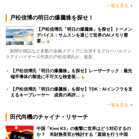
一覧を見る
戸松信博の明日の爆騰株を探せ！
【戸松信博氏「明日の爆騰株」を探せ】トーメン
デバイス：サムスンを通じて世界のAIメモリ需
要…
新聞や雑誌など多数の金融メディアに出演するグローバルリン
クアドバイザーズ代表の戸松信博氏が、最新…
【戸松信博氏「明日の爆騰株」を探せ】レーザーテック：最先
端半導体の製造に不可欠な検査装…
【戸松信博氏「明日の爆騰株」を探せ】TDK：AIインフラを支
えるキープレーヤー 成長の再評…
一覧を見る
田代尚機のチャイナ・リサーチ
中国「Kimi K3」の衝撃に世界はどう対応するの
か？ 米財務長官が検討する「蒸留を行う中国